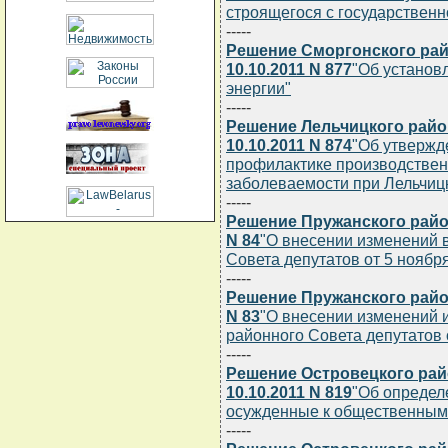
строящегося с государствен
-----
Решение Сморгонского рай
10.10.2011 N 877
"Об установ
энергии"
-----
Решение Лельчицкого райо
10.10.2011 N 874
"Об утвержд
профилактике производствен
заболеваемости при Лельчиц
-----
Решение Пружанского район
N 84
"О внесении изменений 
Совета депутатов от 5 ноября 
-----
Решение Пружанского район
N 83
"О внесении изменений 
районного Совета депутатов о
-----
Решение Островецкого рай
10.10.2011 N 819
"Об определе
осужденные к общественным 
-----