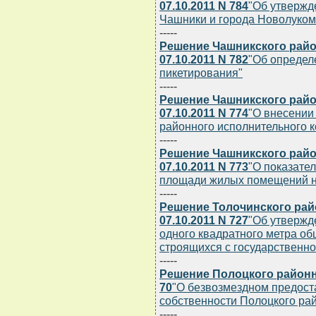
07.10.2011 N 784
"Об утвержд
Чашники и города Новолуком
-----
Решение Чашникского райо
07.10.2011 N 782
"Об определ
пикетирования"
-----
Решение Чашникского райо
07.10.2011 N 774
"О внесении
районного исполнительного ко
-----
Решение Чашникского райо
07.10.2011 N 773
"О показате
площади жилых помещений на
-----
Решение Толочинского рай
07.10.2011 N 727
"Об утвержд
одного квадратного метра о
строящихся с государственно
-----
Решение Полоцкого районно
70
"О безвозмездном предос
собственности Полоцкого ра
-----