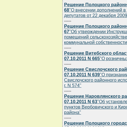
Решение Полоцкого районно
68
"О внесении дополнений в
депутатов от 22 декабря 2009 
-----
Решение Полоцкого районно
67
"Об утверждении Инструкц
помещений сельскохозяйстве
коммунальной собственности
-----
Решение Витебского облас
07.10.2011 N 665
"О розничны
-----
Решение Свислочского рай
07.10.2011 N 639
"О признани
Свислочского районного испо
г. N 574"
-----
Решение Наровлянского ра
07.10.2011 N 63
"Об установл
пунктов Вербовичского и Кир
района"
-----
Решение Полоцкого городс