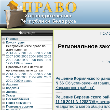
Навигация
ПОИ
Главная
Конституция
Региональное зак
Республиканское право по
дате принятия
2013
2012
2011
2010
2009
2008
2007
2006
2005
2004
2003
2002
2001
2000
1999
1998
1997
1996
< Г
1995
1994 и ранее
Правовые акты местных
органов власти по датам
2013
2012
2011
2010
2009
2008
2007
2006
2005
2004
2003
2002
Решение Кормянского район
2001
2000 и ранее
N 56
"Об установлении границ
Архивы
Кормянского района"
Кодексы
Законы
-----
Указы
Решение Березинского рай
Постановления
11.10.2011 N 1288
"Об утверж
Поиск документа
квадратного метра общей пл
Полезные ссылки