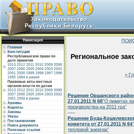
Навигация
ПОИ
Главная
Конституция
Региональное зак
Республиканское право по
дате принятия
2013
2012
2011
2010
2009
2008
2007
2006
2005
2004
2003
2002
2001
2000
1999
1998
1997
1996
< Г
1995
1994 и ранее
Правовые акты местных
органов власти по датам
2013
2012
2011
2010
2009
2008
2007
2006
2005
2004
2003
2002
Решение Оршанского район
2001
2000 и ранее
27.01.2011 N 68
"О лимитах х
Архивы
производства на 2011 год"
Кодексы
Законы
-----
Указы
Решение Буда-Кошелевско
Постановления
комитета от 27.01.2011 N 64
Поиск документа
тепловой энергии"
Полезные ссылки