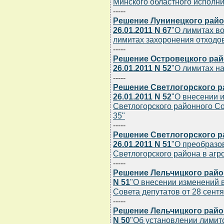
Минского областного исполни
-----
Решение Лунинецкого райо
26.01.2011 N 67
"О лимитах в
лимитах захоронения отходов
-----
Решение Островецкого рай
26.01.2011 N 52
"О лимитах н
-----
Решение Светлогорского р
26.01.2011 N 52
"О внесении 
Светлогорского районного Сов
35"
-----
Решение Светлогорского р
26.01.2011 N 51
"О преобразо
Светлогорского района в агр
-----
Решение Лельчицкого район
N 51
"О внесении изменений 
Совета депутатов от 28 сентя
-----
Решение Лельчицкого район
N 50
"Об установлении лими