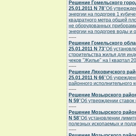
Решение Гомельского горо
25.01.2011 N 78
"Об утвержде
энергии на подогрев 1 кубиче
квадратного метра общей пл
не оборудованных приборами
энергии на подогрев воды и 
-----
Решение Гомельского обла
25.01.2011 N 73
"Об установл
строительства жилья для ин
чеков "Жилье" на I квартал 20
-----
Решение Ляховичского рай
25.01.2011 N 66
"Об учрежден
районного исполнительного к
-----
Решение Мозырского районн
N 59
"Об утверждении ставок 
-----
Решение Мозырского районн
N 58
"Об установлении лими
полезных ископаемых и подзе
-----
Решение Мозырского районн