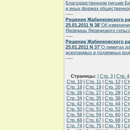
Благодарственном письме Бе
и иных формах общественного
-----
Решение Жабинковского ра
25.01.2011 N 38
"Об изменени
Яковчицы Яковчицкого сельс
-----
Решение Жабинковского ра
25.01.2011 N 37
"О лимитах д
ископаемых и подземных вод
-----
Страницы:
|
Стр. 3
|
Стр. 4
Стр. 10
|
Стр. 11
|
Стр. 12
|
Ст
Стр. 18
|
Стр. 19
|
Стр. 20
|
Ст
Стр. 26
|
Стр. 27
|
Стр. 28
|
Ст
Стр. 34
|
Стр. 35
|
Стр. 36
|
Ст
Стр. 42
|
Стр. 43
|
Стр. 44
|
Ст
Стр. 50
|
Стр. 51
|
Стр. 52
|
Ст
Стр. 58
|
Стр. 59
|
Стр. 60
|
Ст
Стр. 66
|
Стр. 67
|
Стр. 68
|
Ст
Стр. 74
|
Стр. 75
|
Стр. 76
|
Ст