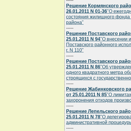
-----
Решение Кормянского райо
26.01.2011 N 01-36
"О ежегод
состояния жилищного фонда 
района"
-----
Решение Поставского райо
25.01.2011 N 94
"О внесении 
Поставского районного испол
г. N 110"
-----
Решение Поставского райо
25.01.2011 N 86
"Об утвержде
одного квадратного метра о
строящихся с государственно
-----
Решение Жабинковского ра
от 25.01.2011 N 85
"О лимитах
захоронения отходов произв
-----
Решение Лепельского райо
25.01.2011 N 78
"О делегиров
административной процедур
-----