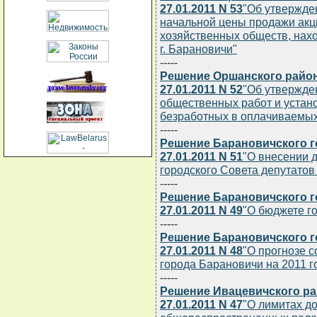
27.01.2011 N 53
"Об утвержде
начальной цены продажи акц
хозяйственных обществ, нах
г. Барановичи"
-----
Решение Оршанского район
27.01.2011 N 52
"Об утвержде
общественных работ и устан
безработных в оплачиваемых
-----
Решение Барановичского г
27.01.2011 N 51
"О внесении 
городского Совета депутатов о
-----
Решение Барановичского г
27.01.2011 N 49
"О бюджете г
-----
Решение Барановичского г
27.01.2011 N 48
"О прогнозе 
города Барановичи на 2011 г
-----
Решение Ивацевичского ра
27.01.2011 N 47
"О лимитах д