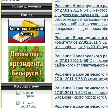
Контакты
-----
Решение Новогрудского ра
Новые документы
от 27.01.2011 N 64
"О некото
юридическим лицам и индив
Разное
безвозмездное пользование к
сооружений), изолированных
оформленные договором обяз
-----
Решение Верхнедвинского
комитета от 27.01.2011 N 61
за январь - декабрь 2010 года
-----
Решение Новогрудского ра
от 27.01.2011 N 58
"О внесен
районного исполнительного ко
-----
Решение Барановичского г
27.01.2011 N 55
"О лимитах д
-----
Ресурсы в тему
Решение Барановичского г
27.01.2011 N 54
"О внесении 
Барановичского городского Со
-----
Решение Барановичского г