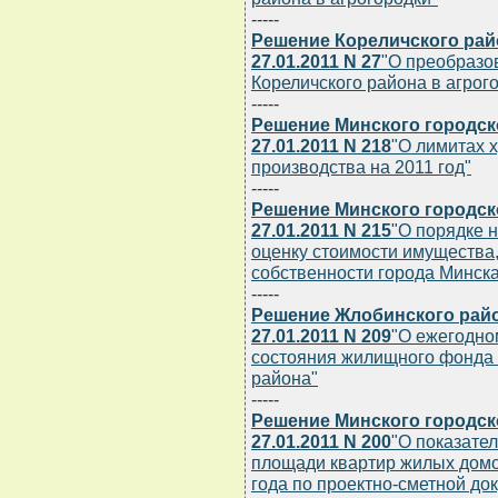
-----
Решение Кореличского рай
27.01.2011 N 27
"О преобразо
Кореличского района в агрог
-----
Решение Минского городск
27.01.2011 N 218
"О лимитах 
производства на 2011 год"
-----
Решение Минского городск
27.01.2011 N 215
"О порядке н
оценку стоимости имущества
собственности города Минска
-----
Решение Жлобинского райо
27.01.2011 N 209
"О ежегодно
состояния жилищного фонда 
района"
-----
Решение Минского городск
27.01.2011 N 200
"О показате
площади квартир жилых домо
года по проектно-сметной до