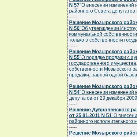
N 57
"О внесении изменений 
районного Совета депутатов о
-----
Решение Мозырского районн
N 56
"Об утверждении Инструк
коммунальной собственности
только в собственности госуд
-----
Решение Мозырского районн
N 55
"О порядке продажи с а
государственного имущества
собственности Мозырского р
продажи, равной одной базо
-----
Решение Мозырского районн
N 54
"О внесении изменений 
депутатов от 29 декабря 2009 
-----
Решение Дубровенского ра
от 25.01.2011 N 51
"О внесен
районного исполнительного ко
-----
Решение Мозырского районн