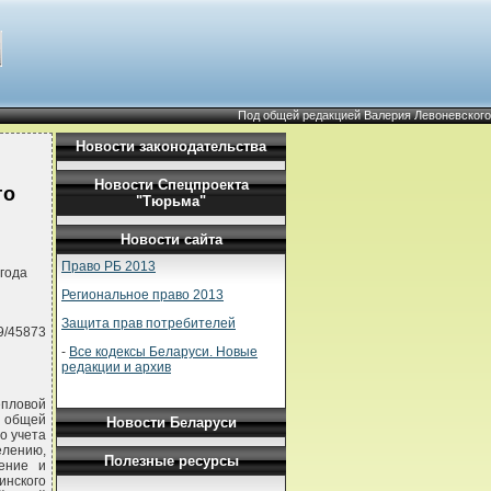
Под общей редакцией Валерия Левоневского
Новости законодательства
Новости Спецпроекта
го
"Тюрьма"
Новости сайта
Право РБ 2013
года
Региональное право 2013
Защита прав потребителей
9/45873
-
Все кодексы Беларуси. Новые
редакции и архив
епловой
а общей
Новости Беларуси
о учета
елению,
Полезные ресурсы
ение и
инского