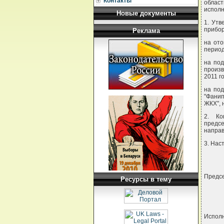
Контакты
област
испол
Новые документы
1. Утв
прибор
Реклама
на от
период
на под
произ
2011 г
на под
"Фанип
ЖКХ", 
2. Ко
предс
напра
3. Нас
Предс
Ресурсы в тему
Испол