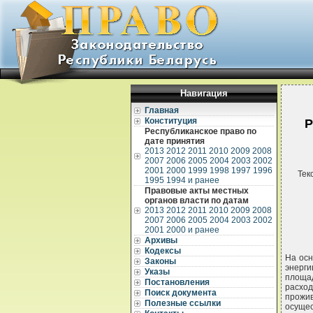
Навигация
Главная
Конституция
Р
Республиканское право по
дате принятия
2013
2012
2011
2010
2009
2008
2007
2006
2005
2004
2003
2002
2001
2000
1999
1998
1997
1996
Тек
1995
1994 и ранее
Правовые акты местных
органов власти по датам
2013
2012
2011
2010
2009
2008
2007
2006
2005
2004
2003
2002
2001
2000 и ранее
Архивы
Кодексы
На осн
Законы
энерги
Указы
площад
Постановления
расход
Поиск документа
прожи
Полезные ссылки
осуще