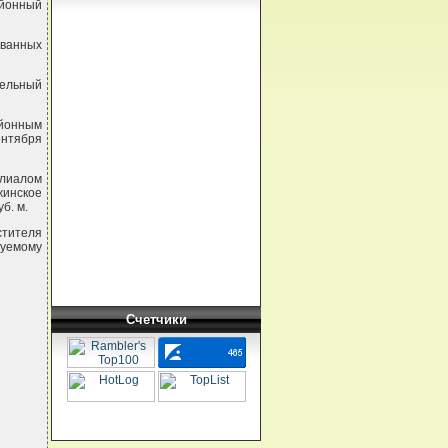
айонный
ованных
тельный
айонным
ентября
илиалом
жинское
б. м.
тителя
уемому
Счетчики