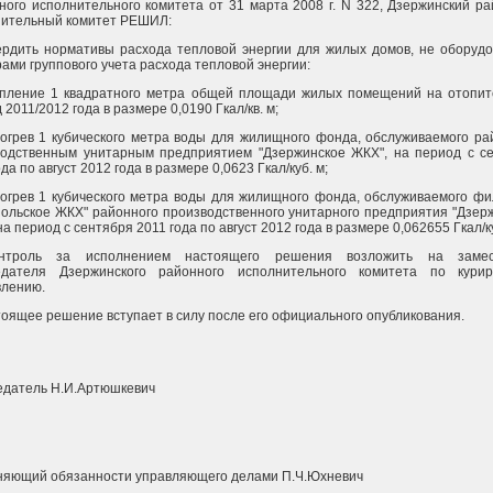
ного исполнительного комитета от 31 марта 2008 г. N 322, Дзержинский р
нительный комитет РЕШИЛ:
ердить нормативы расхода тепловой энергии для жилых домов, не оборуд
ами группового учета расхода тепловой энергии:
опление 1 квадратного метра общей площади жилых помещений на отопи
 2011/2012 года в размере 0,0190 Гкал/кв. м;
огрев 1 кубического метра воды для жилищного фонда, обслуживаемого р
водственным унитарным предприятием "Дзержинское ЖКХ", на период с с
ода по август 2012 года в размере 0,0623 Гкал/куб. м;
огрев 1 кубического метра воды для жилищного фонда, обслуживаемого ф
ольское ЖКХ" районного производственного унитарного предприятия "Дзер
на период с сентября 2011 года по август 2012 года в размере 0,062655 Гкал/ку
нтроль за исполнением настоящего решения возложить на замес
едателя Дзержинского районного исполнительного комитета по курир
влению.
тоящее решение вступает в силу после его официального опубликования.
едатель Н.И.Артюшкевич
няющий обязанности управляющего делами П.Ч.Юхневич