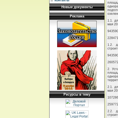
Контакты
площад
однор
Новые документы
подго
озеле
Реклама
1.1. д
мая 20
943590
228471
1.2. 
строит
943590
260572
2. Уст
площад
однора
террит
2.1. д
мая 20
Ресурсы в тему
107286
259772
2.2. 
строит