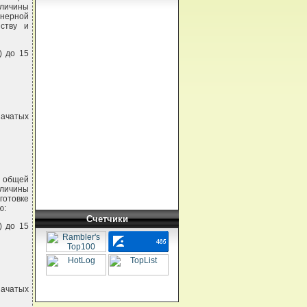
еличины
нерной
йству и
) до 15
ачатых
а общей
еличины
готовке
ю:
Счетчики
) до 15
ачатых