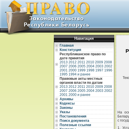
Навигация
Главная
Конституция
Р
Республиканское право по
дате принятия
2013
2012
2011
2010
2009
2008
2007
2006
2005
2004
2003
2002
2001
2000
1999
1998
1997
1996
1995
1994 и ранее
Тек
Правовые акты местных
органов власти по датам
2013
2012
2011
2010
2009
2008
2007
2006
2005
2004
2003
2002
2001
2000 и ранее
Архивы
Кодексы
Законы
Указы
На ос
Постановления
Белару
с госу
Поиск документа
Полезные ссылки
1. Уст