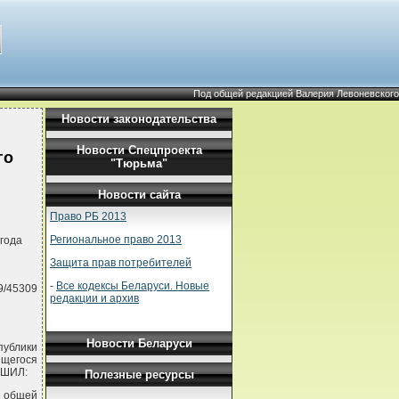
Под общей редакцией Валерия Левоневского
Новости законодательства
Новости Спецпроекта
го
"Тюрьма"
Новости сайта
Право РБ 2013
Региональное право 2013
года
Защита прав потребителей
-
Все кодексы Беларуси. Новые
9/45309
редакции и архив
Новости Беларуси
публики
ящегося
ЕШИЛ:
Полезные ресурсы
а общей