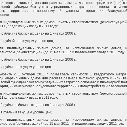
и квартир жилых домов для расчета размера льготного кредита и (или) в
азовой субсидии без учета усредненных затрат по освоению и инже
товке территории, инженерному оборудованию территории, благоустро
нению:
ля индивидуальных жилых домов, начатых строительством (реконструкцией
11 г., подлежащих вводу в 2011 году:
 рублей - в базисных ценах на 1 января 2006 г.;
4 рублей - в текущем уровне цен;
для индивидуальных жилых домов, за исключением жилых домов, н
ельством (реконструкцией) до 15 мая 2011 г. и подлежащих вводу в 2011 году:
 рублей - в базисных ценах на 1 января 2006 г.;
4 рубля - в текущем уровне цен.
ановить с 1 октября 2011 г. показатель стоимости 1 квадратного метр
и квартир жилых домов для расчета размера льготного кредита и (или) в
зовой субсидии с учетом усредненных затрат по освоению и инженерной под
ории, инженерному оборудованию территории, благоустройству и озеленени
ля индивидуальных жилых домов, начатых строительством (реконструкцией
11 г., подлежащих вводу в 2011 году:
2 рубля - в базисных ценах на 1 января 2006 г.;
1 рубль - в текущем уровне цен;
для индивидуальных жилых домов, за исключением жилых домов, н
ельством (реконструкцией) до 15 мая 2011 г. и подлежащих вводу в 2011 году: