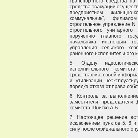
транспортного средства на
средства эвакуации осущес
предприятием жилищно-к
коммунальник", филиало
строительное управление N 
строительного унитарного 
поручению главного госу
начальника инспекции гос
управления сельского хоз
районного исполнительного к
5. Отделу идеологичес
исполнительного комитет
средствах массовой информа
и утилизации неэксплуатир
порядка отказа от права собс
6. Контроль за выполнени
заместителя председателя 
комитета Шнитко А.В.
7. Настоящее решение вст
исключением пунктов 5, 6 и
силу после официального оп