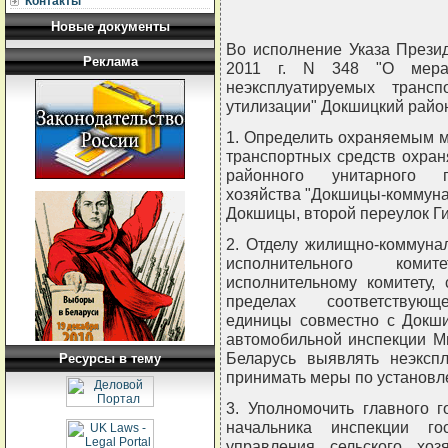
Контакты
Новые документы
Во исполнение Указа Презид
Реклама
2011 г. N 348 "О мерах
неэксплуатируемых транс
утилизации" Докшицкий рай
1. Определить охраняемым 
транспортных средств охра
районного унитарного п
хозяйства "Докшицы-коммуна
Докшицы, второй переулок Ги
2. Отделу жилищно-коммуна
исполнительного коми
исполнительному комитету,
пределах соответствующе
единицы совместно с Докши
автомобильной инспекции М
Беларусь выявлять неэксп
Ресурсы в тему
принимать меры по установле
3. Уполномочить главного г
начальника инспекции гос
управления сельского хоз