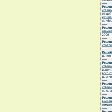
-----
Решени
устано
общей 
кубиче
прибор
-----
Решени
измене
2009 г.
-----
Решени
утрати
-----
Решени
дополн
-----
Решени
утверж
исполн
воспит
достиг
-----
Решени
утверж
по соц
-----
Решени
внесен
комите
-----
Решени