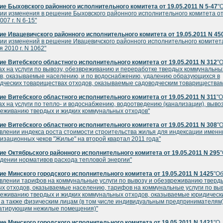
е Быховского районного исполнительного комитета от 19.05.2011 N 5-47
"
ии изменения в решение Быховского районного исполнительного комитета от
07 г. N 6-15"
е Ивацевичского районного исполнительного комитета от 19.05.2011 N 45
ии изменений в решение Ивацевичского районного исполнительного комитета
я 2010 г. N 1062"
е Витебского областного исполнительного комитета от 19.05.2011 N 312
"
х на услуги по вывозу, обезвреживанию и переработке твердых коммунальны
в, оказываемые населению, и по водоснабжению, удалению образующихся в
дческих товариществах отходов, оказываемые садоводческим товариществам
е Витебского областного исполнительного комитета от 19.05.2011 N 311
"О
х на услуги по тепло- и водоснабжению, водоотведению (канализации), вывоз
еживанию твердых и жидких коммунальных отходов"
е Витебского областного исполнительного комитета от 19.05.2011 N 308
"
влении индекса роста стоимости строительства жилья для индексации имен
изационных чеков "Жилье" на второй квартал 2011 года"
е Октябрьского районного исполнительного комитета от 19.05.2011 N 295
дении нормативов расхода тепловой энергии"
е Минского городского исполнительного комитета от 19.05.2011 N 1425
"О
влении тарифов на коммунальные услуги по вывозу и обезвреживанию тверд
х отходов, оказываемые населению, тарифов на коммунальные услуги по выв
еживанию твердых и жидких коммунальных отходов, оказываемые юридическ
 а также физическим лицам (в том числе индивидуальным предпринимателям)
уатирующим нежилые помещения)"
е Минского городского исполнительного комитета от 19.05.2011 N 1421
"О