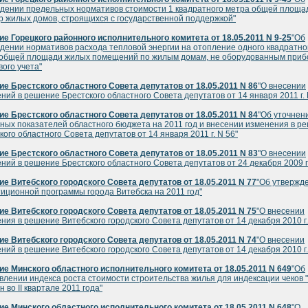
дении предельных нормативов стоимости 1 квадратного метра общей площа
р жилых домов, строящихся с государственной поддержкой"
е Горецкого районного исполнительного комитета от 18.05.2011 N 9-25
"Об
дении нормативов расхода тепловой энергии на отопление одного квадратно
 общей площади жилых помещений по жилым домам, не оборудованным при
вого учета"
е Брестского областного Совета депутатов от 18.05.2011 N 86
"О внесении
ний в решение Брестского областного Совета депутатов от 14 января 2011 г. 
е Брестского областного Совета депутатов от 18.05.2011 N 84
"Об уточнен
ных показателей областного бюджета на 2011 год и внесении изменения в р
кого областного Совета депутатов от 14 января 2011 г. N 56"
е Брестского областного Совета депутатов от 18.05.2011 N 83
"О внесении
ний в решение Брестского областного Совета депутатов от 24 декабря 2009 г.
е Витебского городского Совета депутатов от 18.05.2011 N 77
"Об утвержд
иционной программы города Витебска на 2011 год"
е Витебского городского Совета депутатов от 18.05.2011 N 75
"О внесении
ния в решение Витебского городского Совета депутатов от 14 декабря 2010 г.
е Витебского городского Совета депутатов от 18.05.2011 N 74
"О внесении
ний в решение Витебского городского Совета депутатов от 14 декабря 2010 г.
е Минского областного исполнительного комитета от 18.05.2011 N 649
"Об
влении индекса роста стоимости строительства жилья для индексации чеков 
н во II квартале 2011 года"
е Минского областного исполнительного комитета от 18.05.2011 N 648
"О