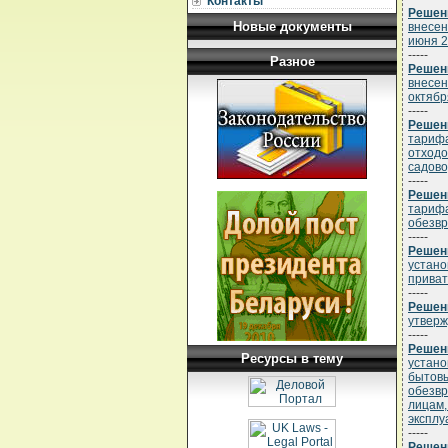
Контакты
Решени
Новые документы
внесен
июня 20
-----
Разное
Решени
внесен
октябр
-----
Решени
тарифа
отходо
садово
-----
Решени
тарифа
обезвр
-----
Решени
устано
приват
-----
Решени
утверж
-----
Решени
Ресурсы в тему
устано
бытовы
обезвр
лицам,
экспл
-----
Решени