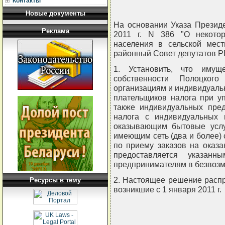
Контакты
Новые документы
На основании Указа Президе
Реклама
2011 г. N 386 "О некото
населения в сельской мест
районный Совет депутатов 
1. Установить, что имущ
собственности Полоцко
организациям и индивидуал
плательщиков налога при у
также индивидуальных пред
налога с индивидуальных 
оказывающим бытовые услу
имеющим сеть (два и более)
по приему заказов на оказа
предоставляется указанн
предпринимателям в безвозм
2. Настоящее решение распр
Ресурсы в тему
возникшие с 1 января 2011 г.