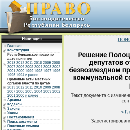
Навигация
ПОИ
Главная
Конституция
Решение Полоц
Республиканское право по
дате принятия
депутатов о
2013
2012
2011
2010
2009
2008
2007
2006
2005
2004
2003
2002
безвозмездном п
2001
2000
1999
1998
1997
1996
1995
1994 и ранее
коммунальной с
Правовые акты местных
органов власти по датам
2013
2012
2011
2010
2009
2008
2007
2006
2005
2004
2003
2002
Текст документа с измене
2001
2000 и ранее
Архивы
сен
Кодексы
Законы
< Г
Указы
Постановления
Зарегистрировано
Поиск документа
Полезные ссылки