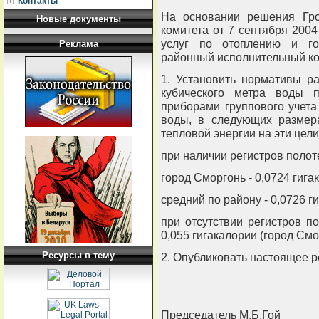
Контакты
На основании решения Грод
Новые документы
комитета от 7 сентября 2004
услуг по отоплению и го
Реклама
районный исполнительный к
1. Установить нормативы р
кубического метра воды 
приборами группового учета
воды, в следующих размера
тепловой энергии на эти цели
при наличии регистров полот
город Сморгонь - 0,0724 гига
средний по району - 0,0726 г
при отсутствии регистров п
0,055 гигакалории (город Смо
Ресурсы в тему
2. Опубликовать настоящее р
Председатель М.Б.Гой