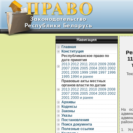
Навигация
Главная
Конституция
Ре
Республиканское право по
1
дате принятия
2013
2012
2011
2010
2009
2008
2007
2006
2005
2004
2003
2002
2001
2000
1999
1998
1997
1996
Тек
1995
1994 и ранее
Правовые акты местных
органов власти по датам
2013
2012
2011
2010
2009
2008
2007
2006
2005
2004
2003
2002
2001
2000 и ранее
Архивы
Кодексы
На ос
Законы
адми
Указы
админ
Постановления
район
Поиск документа
Полезные ссылки
1. Ус