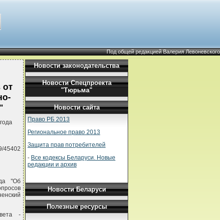
Под общей редакцией Валерия Левоневского
Новости законодательства
Новости Спецпроекта
 от
"Тюрьма"
но-
"
Новости сайта
Право РБ 2013
года
Региональное право 2013
Защита прав потребителей
9/45402
-
Все кодексы Беларуси. Новые
редакции и архив
да "Об
просов
Новости Беларуси
ненский
Полезные ресурсы
вета -