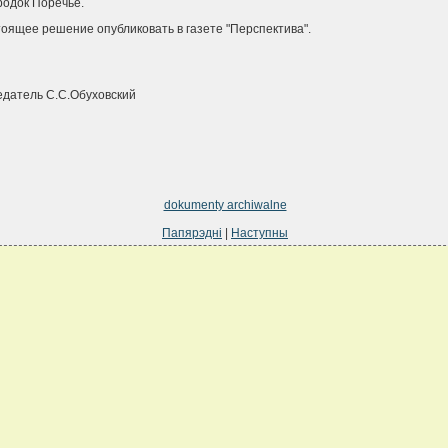
родок Поречье.
тоящее решение опубликовать в газете "Перспектива".
датель С.С.Обуховский
dokumenty archiwalne
Папярэдні
|
Наступны