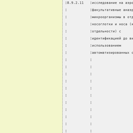
¦8.9.2.11   ¦исследование на аэр
¦           ¦факультативные анаэ
¦           ¦микроорганизмы в от
¦           ¦носоглотки и носа (
¦           ¦отдельности) с     
¦           ¦идентификацией до в
¦           ¦использованием     
¦           ¦автоматизированных 
¦           ¦                   
¦           ¦                   
¦           ¦                   
¦           ¦                   
¦           ¦                   
¦           ¦                   
¦           ¦                   
¦           ¦                   
¦           ¦                   
¦           ¦                   
¦           ¦                   