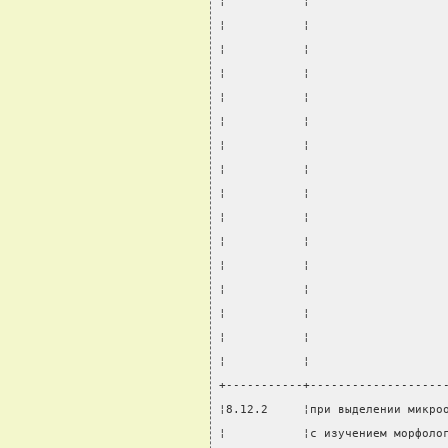
¦           ¦                   
¦           ¦                   
¦           ¦                   
¦           ¦                   
¦           ¦                   
¦           ¦                   
¦           ¦                   
¦           ¦                   
¦           ¦                   
¦           ¦                   
¦           ¦                   
¦           ¦                   
¦           ¦                   
¦           ¦                   
¦           ¦                   
¦           ¦                   
+-----------+-------------------
¦8.12.2     ¦при выделении микро
¦           ¦с изучением морфоло