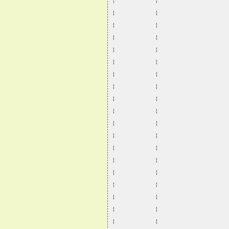
¦           ¦                   
¦           ¦                   
¦           ¦                   
¦           ¦                   
¦           ¦                   
¦           ¦                   
¦           ¦                   
¦           ¦                   
¦           ¦                   
¦           ¦                   
¦           ¦                   
¦           ¦                   
¦           ¦                   
¦           ¦                   
¦           ¦                   
¦           ¦                   
¦           ¦                   
¦           ¦                   
¦           ¦                   