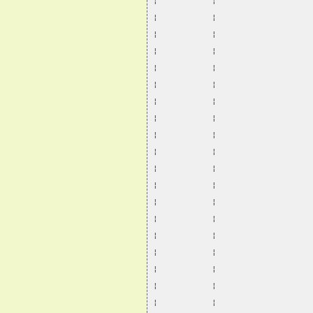
¦           ¦                   
¦           ¦                   
¦           ¦                   
¦           ¦                   
¦           ¦                   
¦           ¦                   
¦           ¦                   
¦           ¦                   
¦           ¦                   
¦           ¦                   
¦           ¦                   
¦           ¦                   
¦           ¦                   
¦           ¦                   
¦           ¦                   
¦           ¦                   
¦           ¦                   
¦           ¦                   
¦           ¦                   