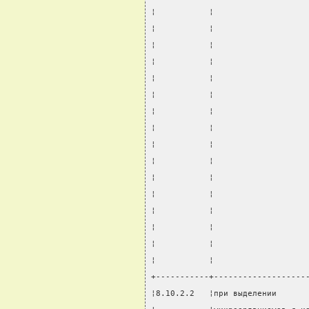
¦           ¦                   
¦           ¦                   
¦           ¦                   
¦           ¦                   
¦           ¦                   
¦           ¦                   
¦           ¦                   
¦           ¦                   
¦           ¦                   
¦           ¦                   
¦           ¦                   
¦           ¦                   
¦           ¦                   
¦           ¦                   
¦           ¦                   
¦           ¦                   
+-----------+-------------------
¦8.10.2.2   ¦при выделении      