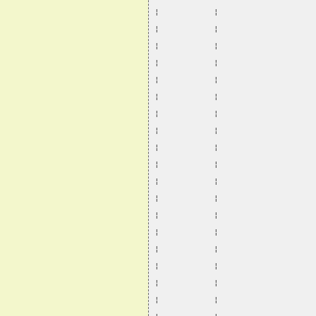
¦           ¦                   
¦           ¦                   
¦           ¦                   
¦           ¦                   
¦           ¦                   
¦           ¦                   
¦           ¦                   
¦           ¦                   
¦           ¦                   
¦           ¦                   
¦           ¦                   
¦           ¦                   
¦           ¦                   
¦           ¦                   
¦           ¦                   
¦           ¦                   
¦           ¦                   
¦           ¦                   