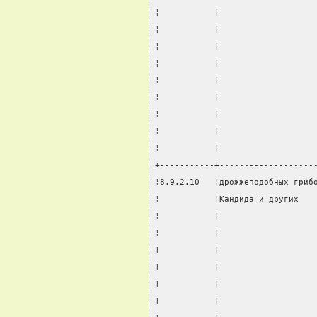
¦           ¦                   
¦           ¦                   
¦           ¦                   
¦           ¦                   
¦           ¦                   
¦           ¦                   
¦           ¦                   
¦           ¦                   
¦           ¦                   
+-----------+-------------------
¦8.9.2.10   ¦дрожжеподобных гриб
¦           ¦Кандида и других   
¦           ¦                   
¦           ¦                   
¦           ¦                   
¦           ¦                   
¦           ¦                   
¦           ¦                   