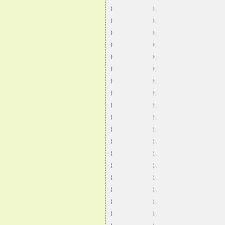
¦           ¦                   
¦           ¦                   
¦           ¦                   
¦           ¦                   
¦           ¦                   
¦           ¦                   
¦           ¦                   
¦           ¦                   
¦           ¦                   
¦           ¦                   
¦           ¦                   
¦           ¦                   
¦           ¦                   
¦           ¦                   
¦           ¦                   
¦           ¦                   
¦           ¦                   
¦           ¦                   