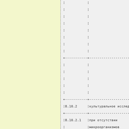
¦           ¦                   
¦           ¦                   
¦           ¦                   
¦           ¦                   
¦           ¦                   
¦           ¦                   
¦           ¦                   
¦           ¦                   
+-----------+-------------------
¦           ¦                   
¦           ¦                   
¦           ¦                   
¦           ¦                   
¦           ¦                   
+-----------+-------------------
¦8.10.2     ¦культуральное иссле
+-----------+-------------------
¦8.10.2.1   ¦при отсутствии     
¦           ¦микроорганизмов    