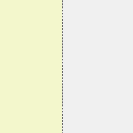
¦           ¦                   
¦           ¦                   
¦           ¦                   
¦           ¦                   
¦           ¦                   
¦           ¦                   
¦           ¦                   
¦           ¦                   
¦           ¦                   
¦           ¦                   
¦           ¦                   
¦           ¦                   
¦           ¦                   
¦           ¦                   
¦           ¦                   
¦           ¦                   
¦           ¦                   
¦           ¦                   