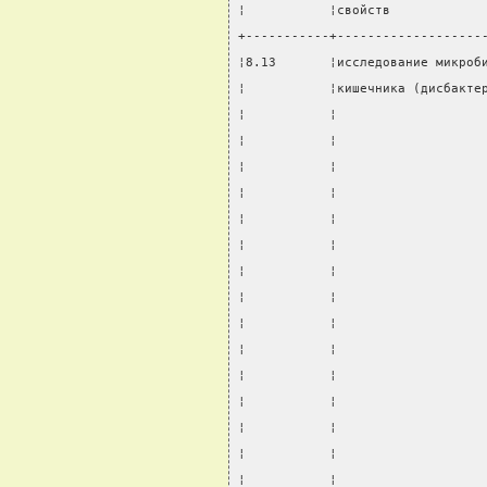
¦           ¦свойств            
+-----------+-------------------
¦8.13       ¦исследование микроб
¦           ¦кишечника (дисбакте
¦           ¦                   
¦           ¦                   
¦           ¦                   
¦           ¦                   
¦           ¦                   
¦           ¦                   
¦           ¦                   
¦           ¦                   
¦           ¦                   
¦           ¦                   
¦           ¦                   
¦           ¦                   
¦           ¦                   
¦           ¦                   
¦           ¦                   