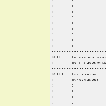
¦           ¦                   
¦           ¦                   
¦           ¦                   
¦           ¦                   
¦           ¦                   
¦           ¦                   
¦           ¦                   
¦           ¦                   
¦           ¦                   
+-----------+-------------------
¦8.11       ¦культуральное иссле
¦           ¦мочи на уреамикопла
+-----------+-------------------
¦8.11.1     ¦при отсутствии     
¦           ¦микроорганизмов    
¦           ¦                   
¦           ¦                   
¦           ¦                   
¦           ¦                   