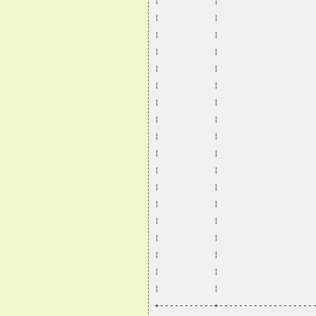
¦           ¦                   
¦           ¦                   
¦           ¦                   
¦           ¦                   
¦           ¦                   
¦           ¦                   
¦           ¦                   
¦           ¦                   
¦           ¦                   
¦           ¦                   
¦           ¦                   
¦           ¦                   
¦           ¦                   
¦           ¦                   
¦           ¦                   
¦           ¦                   
¦           ¦                   
¦           ¦                   
+-----------+-------------------