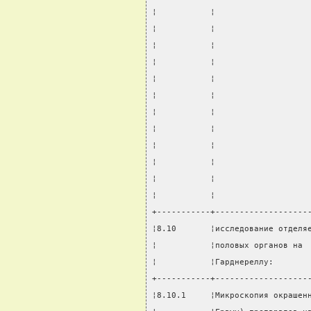
¦           ¦                   
¦           ¦                   
¦           ¦                   
¦           ¦                   
¦           ¦                   
¦           ¦                   
¦           ¦                   
¦           ¦                   
¦           ¦                   
¦           ¦                   
¦           ¦                   
¦           ¦                   
+-----------+-------------------
¦8.10       ¦исследование отделя
¦           ¦половых органов на 
¦           ¦Гарднереллу:       
+-----------+-------------------
¦8.10.1     ¦Микроскопия окрашен