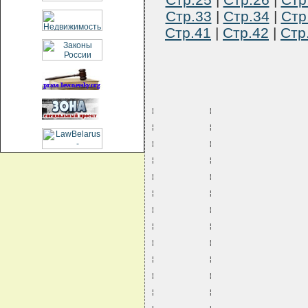
Стр.33
|
Стр.34
|
Стр
Стр.41
|
Стр.42
|
Стр
¦           ¦                   
¦           ¦                   
¦           ¦                   
¦           ¦                   
¦           ¦                   
¦           ¦                   
¦           ¦                   
¦           ¦                   
¦           ¦                   
¦           ¦                   
¦           ¦                   
¦           ¦                   