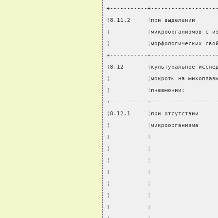
+-----------+-------------------
¦8.11.2     ¦при выделении      
¦           ¦микроорганизмов с и
¦           ¦морфологических сво
+-----------+-------------------
¦8.12       ¦культуральное иссле
¦           ¦мокроты на микоплаз
¦           ¦пневмонии:         
+-----------+-------------------
¦8.12.1     ¦при отсутствии     
¦           ¦микроорганизма     
¦           ¦                   
¦           ¦                   
¦           ¦                   
¦           ¦                   
¦           ¦                   
¦           ¦                   
¦           ¦                   