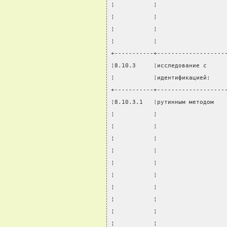
¦           ¦                   
¦           ¦                   
¦           ¦                   
¦           ¦                   
+-----------+-------------------
¦8.10.3     ¦исследование с     
¦           ¦идентификацией:    
+-----------+-------------------
¦8.10.3.1   ¦рутинным методом   
¦           ¦                   
¦           ¦                   
¦           ¦                   
¦           ¦                   
¦           ¦                   
¦           ¦                   
¦           ¦                   
¦           ¦                   
¦           ¦                   
¦           ¦                   