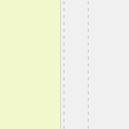
¦           ¦                   
¦           ¦                   
¦           ¦                   
¦           ¦                   
¦           ¦                   
¦           ¦                   
¦           ¦                   
¦           ¦                   
¦           ¦                   
¦           ¦                   
¦           ¦                   
¦           ¦                   
¦           ¦                   
¦           ¦                   
¦           ¦                   
¦           ¦                   
¦           ¦                   
¦           ¦                   
¦           ¦                   