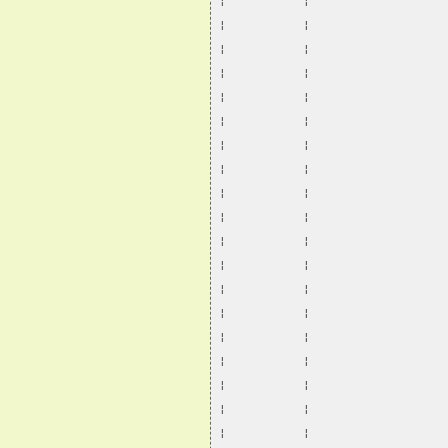
¦           ¦                   
¦           ¦                   
¦           ¦                   
¦           ¦                   
¦           ¦                   
¦           ¦                   
¦           ¦                   
¦           ¦                   
¦           ¦                   
¦           ¦                   
¦           ¦                   
¦           ¦                   
¦           ¦                   
¦           ¦                   
¦           ¦                   
¦           ¦                   
¦           ¦                   
¦           ¦                   
¦           ¦                   