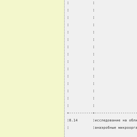
¦           ¦                   
¦           ¦                   
¦           ¦                   
¦           ¦                   
¦           ¦                   
¦           ¦                   
¦           ¦                   
¦           ¦                   
¦           ¦                   
¦           ¦                   
¦           ¦                   
¦           ¦                   
¦           ¦                   
¦           ¦                   
¦           ¦                   
+-----------+-------------------
¦8.14       ¦исследование на обл
¦           ¦анаэробные микроорг