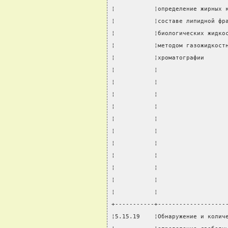
¦           ¦определение жирных 
¦           ¦составе липидной фр
¦           ¦биологических жидко
¦           ¦методом газожидкост
¦           ¦хроматографии      
¦           ¦                   
¦           ¦                   
¦           ¦                   
¦           ¦                   
¦           ¦                   
¦           ¦                   
¦           ¦                   
¦           ¦                   
¦           ¦                   
¦           ¦                   
¦           ¦                   
+-----------+-------------------
¦5.15.19    ¦Обнаружение и колич