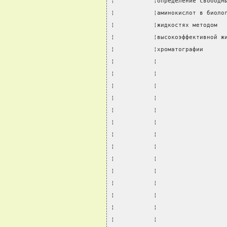
¦           ¦определение свободн
¦           ¦аминокислот в биоло
¦           ¦жидкостях методом  
¦           ¦высокоэффективной ж
¦           ¦хроматографии      
¦           ¦                   
¦           ¦                   
¦           ¦                   
¦           ¦                   
¦           ¦                   
¦           ¦                   
¦           ¦                   
¦           ¦                   
¦           ¦                   
¦           ¦                   
¦           ¦                   
¦           ¦                   
¦           ¦                   
¦           ¦                   