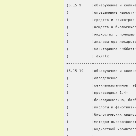
¦5.15.9     ¦обнаружение и колич
¦           ¦определение наркоти
¦           ¦средств и психотроп
¦           ¦веществ в биологиче
¦           ¦жидкостях с помощью
¦           ¦анализатора лекарст
¦           ¦мониторинга "Эбботт
¦           ¦Tdx/Flx.           
+-----------+-------------------
¦5.15.10    ¦обнаружение и колич
¦           ¦определение        
¦           ¦фенилалкиламинов, э
¦           ¦производных 1,4-   
¦           ¦бензодиазепина, бар
¦           ¦кислоты и фенотиази
¦           ¦биологических жидко
¦           ¦методом высокоэффек
¦           ¦жидкостной хроматог