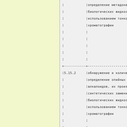
¦           ¦определение метадон
¦           ¦биологических жидко
¦           ¦использованием тонк
¦           ¦хроматографии      
¦           ¦                   
¦           ¦                   
¦           ¦                   
¦           ¦                   
¦           ¦                   
+-----------+-------------------
¦5.15.2     ¦обнаружение и колич
¦           ¦определение опийных
¦           ¦алкалоидов, их прои
¦           ¦синтетических замен
¦           ¦биологических жидко
¦           ¦использованием тонк
¦           ¦хроматографии      
¦           ¦                   