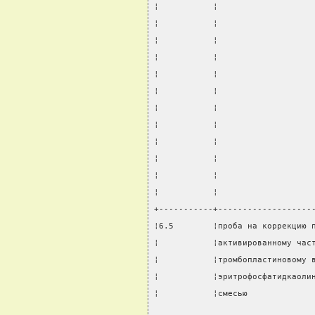
¦           ¦                   
¦           ¦                   
¦           ¦                   
¦           ¦                   
¦           ¦                   
¦           ¦                   
¦           ¦                   
¦           ¦                   
¦           ¦                   
¦           ¦                   
¦           ¦                   
¦           ¦                   
+-----------+-------------------
¦6.5        ¦проба на коррекцию 
¦           ¦активированному час
¦           ¦тромбопластиновому 
¦           ¦эритрофосфатидкаоли
¦           ¦смесью             