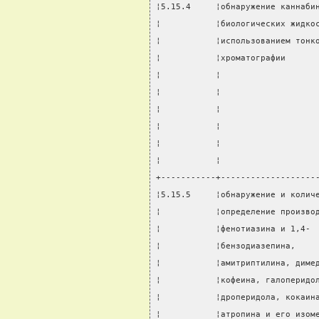
¦5.15.4     ¦обнаружение каннаби
¦           ¦биологических жидко
¦           ¦использованием тонк
¦           ¦хроматографии      
¦           ¦                   
¦           ¦                   
¦           ¦                   
¦           ¦                   
¦           ¦                   
¦           ¦                   
+-----------+-------------------
¦5.15.5     ¦обнаружение и колич
¦           ¦определение произво
¦           ¦фенотиазина и 1,4- 
¦           ¦бензодиазепина,    
¦           ¦амитриптилина, диме
¦           ¦кофеина, галоперидо
¦           ¦дроперидола, кокаин
¦           ¦атропина и его изом