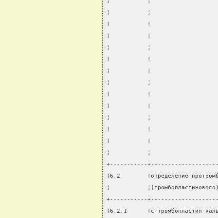
¦           ¦                   
¦           ¦                   
¦           ¦                   
¦           ¦                   
¦           ¦                   
¦           ¦                   
¦           ¦                   
¦           ¦                   
¦           ¦                   
¦           ¦                   
¦           ¦                   
¦           ¦                   
¦           ¦                   
¦           ¦                   
+-----------+-------------------
¦6.2        ¦определение протром
¦           ¦(тромбопластинового
+-----------+-------------------
¦6.2.1      ¦с тромбопластин-кал