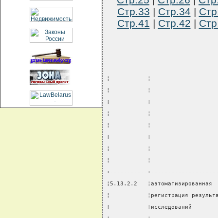
Стр.33
|
Стр.34
|
Стр
Стр.41
|
Стр.42
|
Стр
¦           ¦                   
¦           ¦                   
¦           ¦                   
¦           ¦                   
¦           ¦                   
¦           ¦                   
¦           ¦                   
¦           ¦                   
+-----------+-------------------
¦5.13.2.2   ¦автоматизированная 
¦           ¦регистрация результ
¦           ¦исследований       