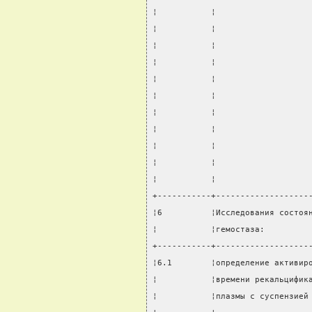
¦           ¦                   
¦           ¦                   
¦           ¦                   
¦           ¦                   
¦           ¦                   
¦           ¦                   
¦           ¦                   
¦           ¦                   
¦           ¦                   
¦           ¦                   
¦           ¦                   
+-----------+-------------------
¦6          ¦Исследования состоя
¦           ¦гемостаза:         
+-----------+-------------------
¦6.1        ¦определение активир
¦           ¦времени рекальцифик
¦           ¦плазмы с суспензией