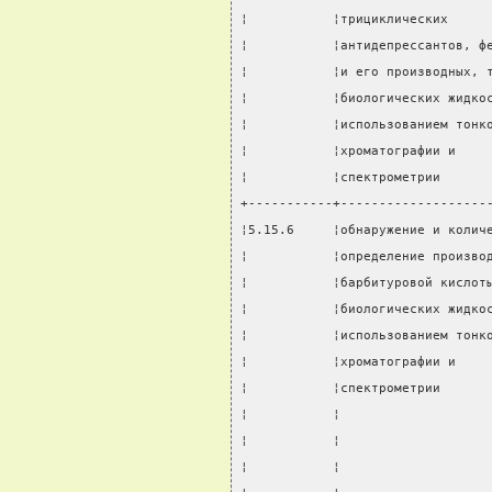
¦           ¦трициклических     
¦           ¦антидепрессантов, ф
¦           ¦и его производных, 
¦           ¦биологических жидко
¦           ¦использованием тонк
¦           ¦хроматографии и    
¦           ¦спектрометрии      
+-----------+-------------------
¦5.15.6     ¦обнаружение и колич
¦           ¦определение произво
¦           ¦барбитуровой кислот
¦           ¦биологических жидко
¦           ¦использованием тонк
¦           ¦хроматографии и    
¦           ¦спектрометрии      
¦           ¦                   
¦           ¦                   
¦           ¦                   