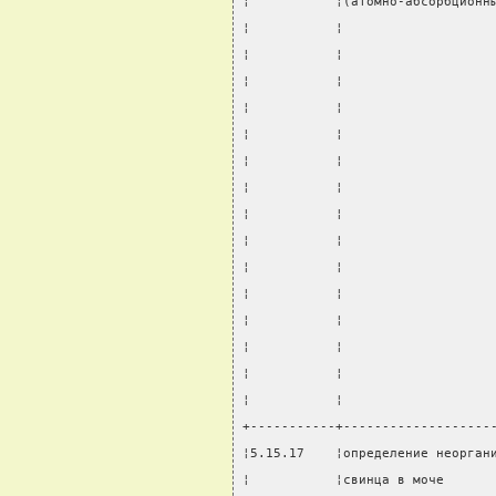
¦           ¦(атомно-абсорбционн
¦           ¦                   
¦           ¦                   
¦           ¦                   
¦           ¦                   
¦           ¦                   
¦           ¦                   
¦           ¦                   
¦           ¦                   
¦           ¦                   
¦           ¦                   
¦           ¦                   
¦           ¦                   
¦           ¦                   
¦           ¦                   
¦           ¦                   
+-----------+-------------------
¦5.15.17    ¦определение неорган
¦           ¦свинца в моче      