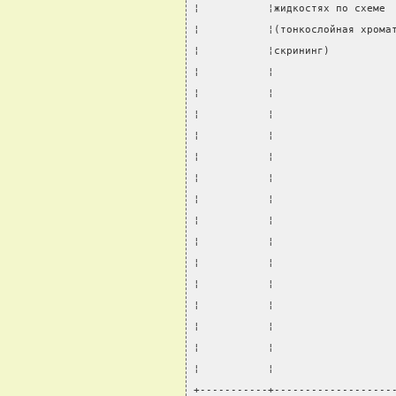
¦           ¦жидкостях по схеме 
¦           ¦(тонкослойная хрома
¦           ¦скрининг)          
¦           ¦                   
¦           ¦                   
¦           ¦                   
¦           ¦                   
¦           ¦                   
¦           ¦                   
¦           ¦                   
¦           ¦                   
¦           ¦                   
¦           ¦                   
¦           ¦                   
¦           ¦                   
¦           ¦                   
¦           ¦                   
¦           ¦                   
+-----------+-------------------