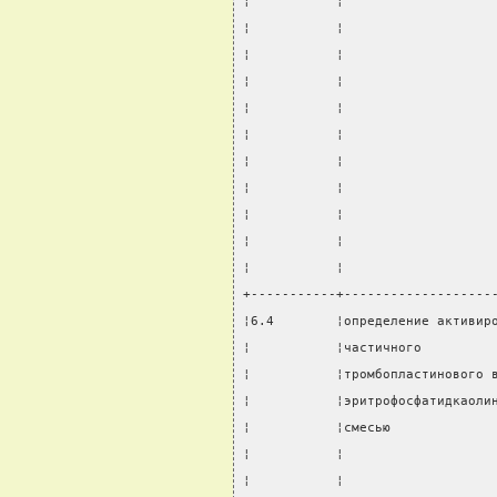
¦           ¦                   
¦           ¦                   
¦           ¦                   
¦           ¦                   
¦           ¦                   
¦           ¦                   
¦           ¦                   
¦           ¦                   
¦           ¦                   
¦           ¦                   
¦           ¦                   
+-----------+-------------------
¦6.4        ¦определение активир
¦           ¦частичного         
¦           ¦тромбопластинового 
¦           ¦эритрофосфатидкаоли
¦           ¦смесью             
¦           ¦                   
¦           ¦                   