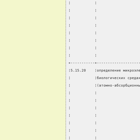
¦           ¦                   
¦           ¦                   
¦           ¦                   
¦           ¦                   
¦           ¦                   
¦           ¦                   
¦           ¦                   
¦           ¦                   
+-----------+-------------------
¦5.15.20    ¦определение микроэл
¦           ¦биологических среда
¦           ¦(атомно-абсорбционн
¦           ¦                   
¦           ¦                   
¦           ¦                   
¦           ¦                   
¦           ¦                   
¦           ¦                   
¦           ¦                   