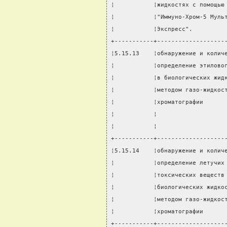
¦           ¦жидкостях с помощью
¦           ¦"Иммуно-Хром-5 Муль
¦           ¦Экспресс".         
+-----------+-------------------
¦5.15.13    ¦обнаружение и колич
¦           ¦определение этилово
¦           ¦в биологических жид
¦           ¦методом газо-жидкос
¦           ¦хроматографии      
¦           ¦                   
¦           ¦                   
+-----------+-------------------
¦5.15.14    ¦обнаружение и колич
¦           ¦определение летучих
¦           ¦токсических веществ
¦           ¦биологических жидко
¦           ¦методом газо-жидкос
¦           ¦хроматографии      
+-----------+-------------------