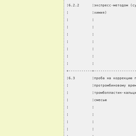
¦6.2.2      ¦экспресс-методом (с
¦           ¦химия)             
¦           ¦                   
¦           ¦                   
¦           ¦                   
¦           ¦                   
¦           ¦                   
¦           ¦                   
¦           ¦                   
+-----------+-------------------
¦6.3        ¦проба на коррекцию 
¦           ¦протромбиновому вре
¦           ¦тромбопластин-кальц
¦           ¦смесью             
¦           ¦                   
¦           ¦                   
¦           ¦                   
¦           ¦                   