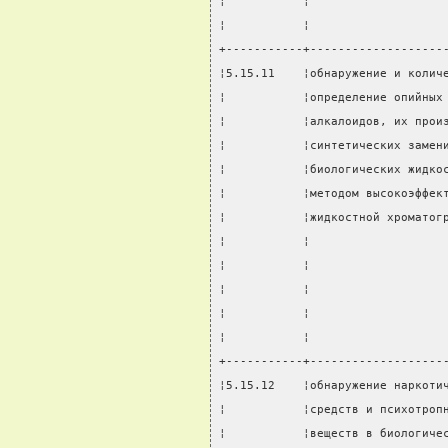
¦           ¦                   
¦           ¦                   
+-----------+-------------------
¦5.15.11    ¦обнаружение и колич
¦           ¦определение опийных
¦           ¦алкалоидов, их прои
¦           ¦синтетических замен
¦           ¦биологических жидко
¦           ¦методом высокоэффек
¦           ¦жидкостной хроматог
¦           ¦                   
¦           ¦                   
¦           ¦                   
¦           ¦                   
¦           ¦                   
+-----------+-------------------
¦5.15.12    ¦обнаружение наркоти
¦           ¦средств и психотроп
¦           ¦веществ в биологиче