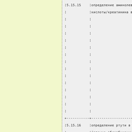
¦5.15.15    ¦определение аминоле
¦           ¦кислоты/креатинина 
¦           ¦                   
¦           ¦                   
¦           ¦                   
¦           ¦                   
¦           ¦                   
¦           ¦                   
¦           ¦                   
¦           ¦                   
¦           ¦                   
¦           ¦                   
¦           ¦                   
¦           ¦                   
¦           ¦                   
¦           ¦                   
+-----------+-------------------
¦5.15.16    ¦определение ртути в