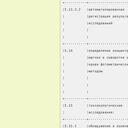
+-----------+-------------------
¦5.13.3.2   ¦автоматизированная 
¦           ¦регистрация результ
¦           ¦исследований       
¦           ¦                   
¦           ¦                   
+-----------+-------------------
¦5.14       ¦определение концент
¦           ¦магния в сыворотке 
¦           ¦крови фотометрическ
¦           ¦методом            
¦           ¦                   
¦           ¦                   
¦           ¦                   
+-----------+-------------------
¦5.15       ¦токсикологические  
¦           ¦исследования:      
+-----------+-------------------
¦5.15.1     ¦обнаружение и колич