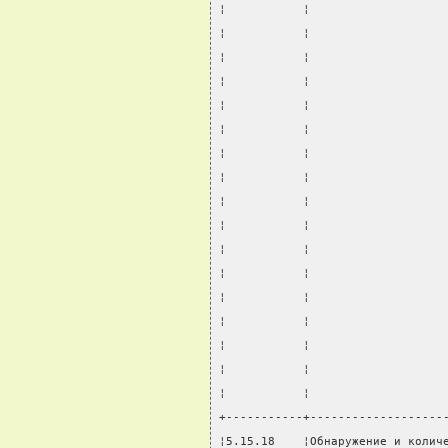
¦           ¦                   
¦           ¦                   
¦           ¦                   
¦           ¦                   
¦           ¦                   
¦           ¦                   
¦           ¦                   
¦           ¦                   
¦           ¦                   
¦           ¦                   
¦           ¦                   
¦           ¦                   
¦           ¦                   
¦           ¦                   
¦           ¦                   
¦           ¦                   
¦           ¦                   
+-----------+-------------------
¦5.15.18    ¦Обнаружение и колич