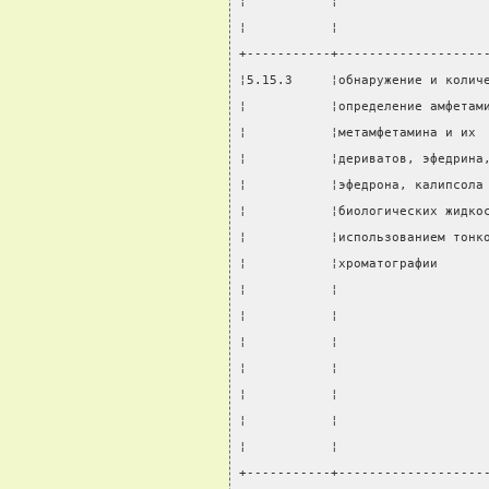
¦           ¦                   
¦           ¦                   
+-----------+-------------------
¦5.15.3     ¦обнаружение и колич
¦           ¦определение амфетам
¦           ¦метамфетамина и их 
¦           ¦дериватов, эфедрина
¦           ¦эфедрона, калипсола
¦           ¦биологических жидко
¦           ¦использованием тонк
¦           ¦хроматографии      
¦           ¦                   
¦           ¦                   
¦           ¦                   
¦           ¦                   
¦           ¦                   
¦           ¦                   
¦           ¦                   
+-----------+-------------------