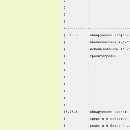
¦           ¦                   
¦           ¦                   
¦           ¦                   
¦           ¦                   
+-----------+-------------------
¦5.15.7     ¦обнаружение клофели
¦           ¦биологических жидко
¦           ¦использованием тонк
¦           ¦хроматографии      
¦           ¦                   
¦           ¦                   
¦           ¦                   
¦           ¦                   
¦           ¦                   
¦           ¦                   
+-----------+-------------------
¦5.15.8     ¦обнаружение наркоти
¦           ¦средств и психотроп
¦           ¦веществ в биологиче