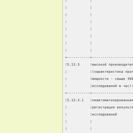
¦           ¦                   
¦           ¦                   
¦           ¦                   
¦           ¦                   
¦           ¦                   
¦           ¦                   
¦           ¦                   
¦           ¦                   
+-----------+-------------------
¦5.13.3     ¦высокой производите
¦           ¦(характеристика про
¦           ¦мощности - свыше 30
¦           ¦исследований в час)
+-----------+-------------------
¦5.13.3.1   ¦неавтоматизированна
¦           ¦регистрация результ
¦           ¦исследований       
¦           ¦                   
¦           ¦                   