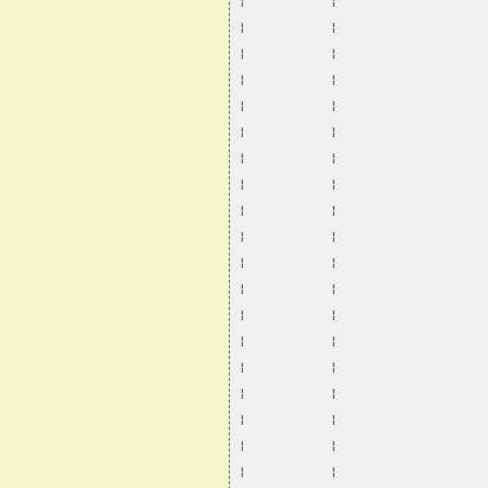
¦           ¦                   
¦           ¦                   
¦           ¦                   
¦           ¦                   
¦           ¦                   
¦           ¦                   
¦           ¦                   
¦           ¦                   
¦           ¦                   
¦           ¦                   
¦           ¦                   
¦           ¦                   
¦           ¦                   
¦           ¦                   
¦           ¦                   
¦           ¦                   
¦           ¦                   
¦           ¦                   
¦           ¦                   