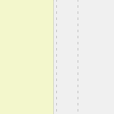
¦           ¦                   
¦           ¦                   
¦           ¦                   
¦           ¦                   
¦           ¦                   
¦           ¦                   
¦           ¦                   
¦           ¦                   
¦           ¦                   
¦           ¦                   
¦           ¦                   
¦           ¦                   
¦           ¦                   
¦           ¦                   
¦           ¦                   
¦           ¦                   
¦           ¦                   
¦           ¦                   
¦           ¦                   