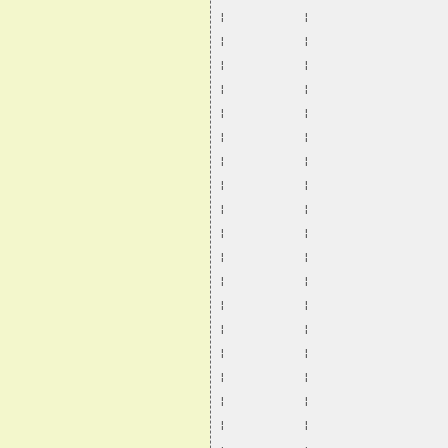
¦           ¦                   
¦           ¦                   
¦           ¦                   
¦           ¦                   
¦           ¦                   
¦           ¦                   
¦           ¦                   
¦           ¦                   
¦           ¦                   
¦           ¦                   
¦           ¦                   
¦           ¦                   
¦           ¦                   
¦           ¦                   
¦           ¦                   
¦           ¦                   
¦           ¦                   
¦           ¦                   