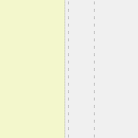
¦           ¦                   
¦           ¦                   
¦           ¦                   
¦           ¦                   
¦           ¦                   
¦           ¦                   
¦           ¦                   
¦           ¦                   
¦           ¦                   
¦           ¦                   
¦           ¦                   
¦           ¦                   
¦           ¦                   
¦           ¦                   
¦           ¦                   
¦           ¦                   
¦           ¦                   
¦           ¦                   
¦           ¦                   