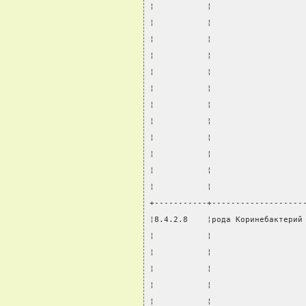
¦           ¦                   
¦           ¦                   
¦           ¦                   
¦           ¦                   
¦           ¦                   
¦           ¦                   
¦           ¦                   
¦           ¦                   
¦           ¦                   
¦           ¦                   
¦           ¦                   
¦           ¦                   
+-----------+-------------------
¦8.4.2.8    ¦рода Коринебактерий
¦           ¦                   
¦           ¦                   
¦           ¦                   
¦           ¦                   
¦           ¦                   