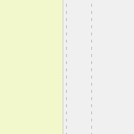
¦           ¦                   
¦           ¦                   
¦           ¦                   
¦           ¦                   
¦           ¦                   
¦           ¦                   
¦           ¦                   
¦           ¦                   
¦           ¦                   
¦           ¦                   
¦           ¦                   
¦           ¦                   
¦           ¦                   
¦           ¦                   
¦           ¦                   
¦           ¦                   
¦           ¦                   
¦           ¦                   