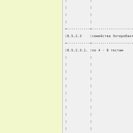
¦           ¦                   
¦           ¦                   
¦           ¦                   
¦           ¦                   
+-----------+-------------------
¦8.5.2.3    ¦семейства Энтеробак
+-----------+-------------------
¦8.5.2.3.1. ¦по 4 - 8 тестам    
¦           ¦                   
¦           ¦                   
¦           ¦                   
¦           ¦                   
¦           ¦                   
¦           ¦                   
¦           ¦                   
¦           ¦                   
¦           ¦                   
¦           ¦                   
¦           ¦                   