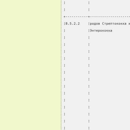
¦           ¦                   
¦           ¦                   
+-----------+-------------------
¦8.5.2.2    ¦родов Стрептококка 
¦           ¦Энтерококка        
¦           ¦                   
¦           ¦                   
¦           ¦                   
¦           ¦                   
¦           ¦                   
¦           ¦                   
¦           ¦                   
¦           ¦                   
¦           ¦                   
¦           ¦                   
¦           ¦                   
¦           ¦                   
¦           ¦                   
¦           ¦                   