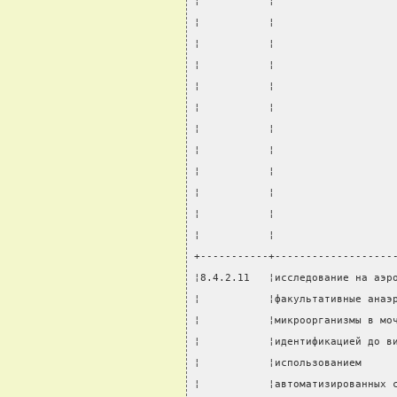
¦           ¦                   
¦           ¦                   
¦           ¦                   
¦           ¦                   
¦           ¦                   
¦           ¦                   
¦           ¦                   
¦           ¦                   
¦           ¦                   
¦           ¦                   
¦           ¦                   
¦           ¦                   
+-----------+-------------------
¦8.4.2.11   ¦исследование на аэр
¦           ¦факультативные анаэ
¦           ¦микроорганизмы в мо
¦           ¦идентификацией до в
¦           ¦использованием     
¦           ¦автоматизированных 