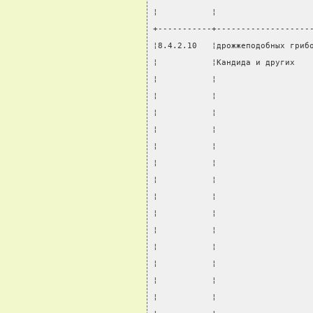
¦           ¦                   
+-----------+-------------------
¦8.4.2.10   ¦дрожжеподобных гриб
¦           ¦Кандида и других   
¦           ¦                   
¦           ¦                   
¦           ¦                   
¦           ¦                   
¦           ¦                   
¦           ¦                   
¦           ¦                   
¦           ¦                   
¦           ¦                   
¦           ¦                   
¦           ¦                   
¦           ¦                   
¦           ¦                   
¦           ¦                   