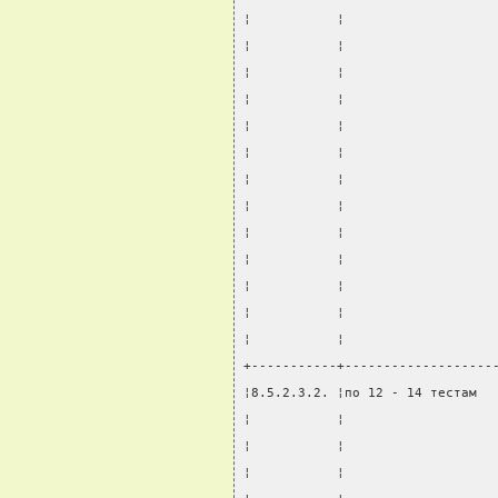
¦           ¦                   
¦           ¦                   
¦           ¦                   
¦           ¦                   
¦           ¦                   
¦           ¦                   
¦           ¦                   
¦           ¦                   
¦           ¦                   
¦           ¦                   
¦           ¦                   
¦           ¦                   
¦           ¦                   
+-----------+-------------------
¦8.5.2.3.2. ¦по 12 - 14 тестам  
¦           ¦                   
¦           ¦                   
¦           ¦                   