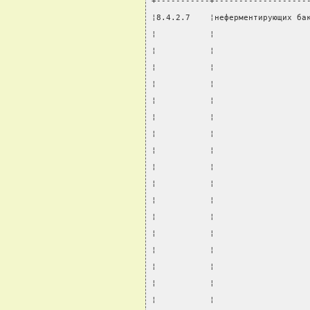
+-----------+-------------------
¦8.4.2.7    ¦неферментирующих ба
¦           ¦                   
¦           ¦                   
¦           ¦                   
¦           ¦                   
¦           ¦                   
¦           ¦                   
¦           ¦                   
¦           ¦                   
¦           ¦                   
¦           ¦                   
¦           ¦                   
¦           ¦                   
¦           ¦                   
¦           ¦                   
¦           ¦                   
¦           ¦                   
¦           ¦                   