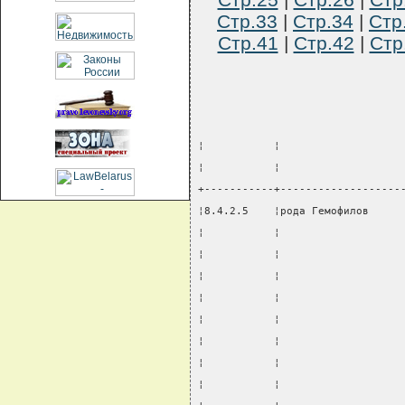
Стр.33
|
Стр.34
|
Стр
Стр.41
|
Стр.42
|
Стр
¦           ¦                   
¦           ¦                   
+-----------+-------------------
¦8.4.2.5    ¦рода Гемофилов     
¦           ¦                   
¦           ¦                   
¦           ¦                   
¦           ¦                   
¦           ¦                   
¦           ¦                   
¦           ¦                   
¦           ¦                   