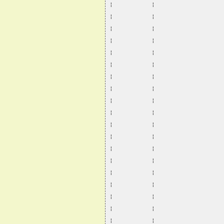
¦           ¦                   
¦           ¦                   
¦           ¦                   
¦           ¦                   
¦           ¦                   
¦           ¦                   
¦           ¦                   
¦           ¦                   
¦           ¦                   
¦           ¦                   
¦           ¦                   
¦           ¦                   
¦           ¦                   
¦           ¦                   
¦           ¦                   
¦           ¦                   
¦           ¦                   
¦           ¦                   
¦           ¦                   