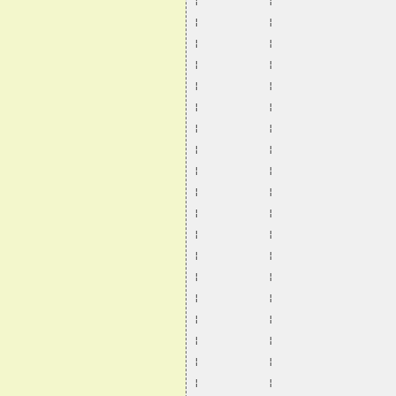
¦           ¦                   
¦           ¦                   
¦           ¦                   
¦           ¦                   
¦           ¦                   
¦           ¦                   
¦           ¦                   
¦           ¦                   
¦           ¦                   
¦           ¦                   
¦           ¦                   
¦           ¦                   
¦           ¦                   
¦           ¦                   
¦           ¦                   
¦           ¦                   
¦           ¦                   
¦           ¦                   
¦           ¦                   