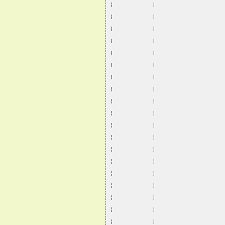
¦           ¦                   
¦           ¦                   
¦           ¦                   
¦           ¦                   
¦           ¦                   
¦           ¦                   
¦           ¦                   
¦           ¦                   
¦           ¦                   
¦           ¦                   
¦           ¦                   
¦           ¦                   
¦           ¦                   
¦           ¦                   
¦           ¦                   
¦           ¦                   
¦           ¦                   
¦           ¦                   
¦           ¦                   