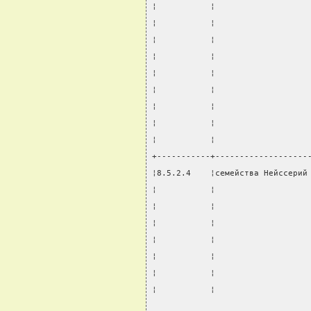
¦           ¦                   
¦           ¦                   
¦           ¦                   
¦           ¦                   
¦           ¦                   
¦           ¦                   
¦           ¦                   
¦           ¦                   
¦           ¦                   
+-----------+-------------------
¦8.5.2.4    ¦семейства Нейссерий
¦           ¦                   
¦           ¦                   
¦           ¦                   
¦           ¦                   
¦           ¦                   
¦           ¦                   
¦           ¦                   