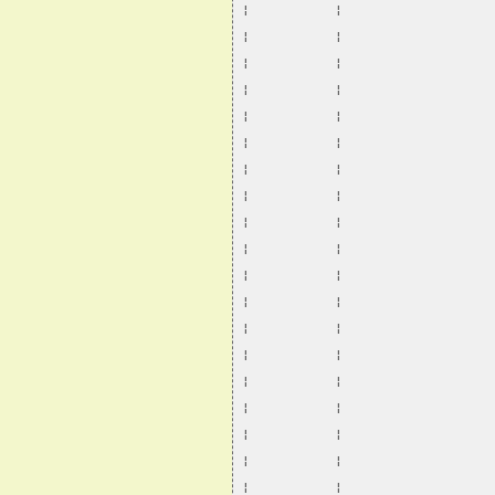
¦           ¦                   
¦           ¦                   
¦           ¦                   
¦           ¦                   
¦           ¦                   
¦           ¦                   
¦           ¦                   
¦           ¦                   
¦           ¦                   
¦           ¦                   
¦           ¦                   
¦           ¦                   
¦           ¦                   
¦           ¦                   
¦           ¦                   
¦           ¦                   
¦           ¦                   
¦           ¦                   
¦           ¦                   