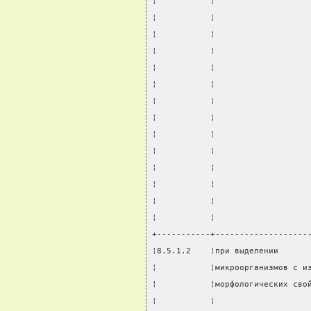
¦           ¦                   
¦           ¦                   
¦           ¦                   
¦           ¦                   
¦           ¦                   
¦           ¦                   
¦           ¦                   
¦           ¦                   
¦           ¦                   
¦           ¦                   
¦           ¦                   
¦           ¦                   
¦           ¦                   
¦           ¦                   
+-----------+-------------------
¦8.5.1.2    ¦при выделении      
¦           ¦микроорганизмов с и
¦           ¦морфологических сво
¦           ¦                   