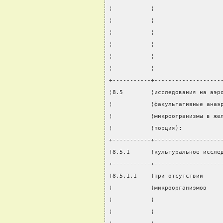
¦           ¦                   
¦           ¦                   
¦           ¦                   
¦           ¦                   
¦           ¦                   
¦           ¦                   
+-----------+-------------------
¦8.5        ¦исследования на аэр
¦           ¦факультативные анаэ
¦           ¦микроогранизмы в же
¦           ¦порция):           
+-----------+-------------------
¦8.5.1      ¦культуральное иссле
+-----------+-------------------
¦8.5.1.1    ¦при отсутствии     
¦           ¦микроорганизмов    
¦           ¦                   
¦           ¦                   