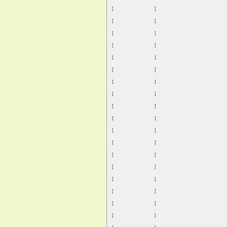
¦           ¦                   
¦           ¦                   
¦           ¦                   
¦           ¦                   
¦           ¦                   
¦           ¦                   
¦           ¦                   
¦           ¦                   
¦           ¦                   
¦           ¦                   
¦           ¦                   
¦           ¦                   
¦           ¦                   
¦           ¦                   
¦           ¦                   
¦           ¦                   
¦           ¦                   
¦           ¦                   