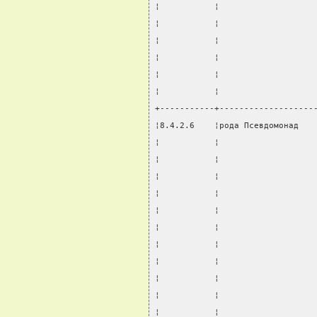
¦           ¦                   
¦           ¦                   
¦           ¦                   
¦           ¦                   
¦           ¦                   
¦           ¦                   
+-----------+-------------------
¦8.4.2.6    ¦рода Псевдомонад   
¦           ¦                   
¦           ¦                   
¦           ¦                   
¦           ¦                   
¦           ¦                   
¦           ¦                   
¦           ¦                   
¦           ¦                   
¦           ¦                   
¦           ¦                   
¦           ¦                   