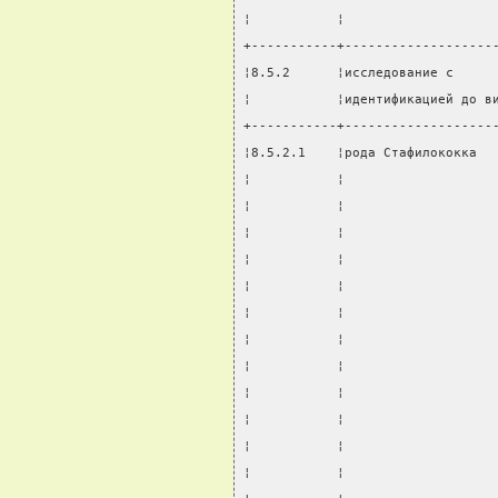
¦           ¦                   
+-----------+-------------------
¦8.5.2      ¦исследование с     
¦           ¦идентификацией до в
+-----------+-------------------
¦8.5.2.1    ¦рода Стафилококка  
¦           ¦                   
¦           ¦                   
¦           ¦                   
¦           ¦                   
¦           ¦                   
¦           ¦                   
¦           ¦                   
¦           ¦                   
¦           ¦                   
¦           ¦                   
¦           ¦                   
¦           ¦                   