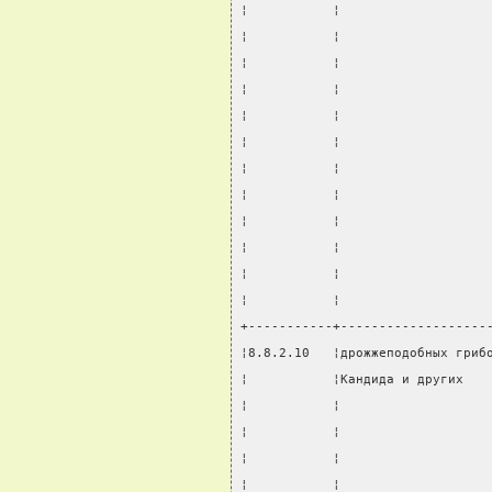
¦           ¦                   
¦           ¦                   
¦           ¦                   
¦           ¦                   
¦           ¦                   
¦           ¦                   
¦           ¦                   
¦           ¦                   
¦           ¦                   
¦           ¦                   
¦           ¦                   
¦           ¦                   
+-----------+-------------------
¦8.8.2.10   ¦дрожжеподобных гриб
¦           ¦Кандида и других   
¦           ¦                   
¦           ¦                   
¦           ¦                   
¦           ¦                   