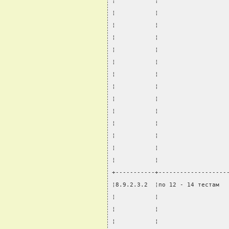
¦           ¦                   
¦           ¦                   
¦           ¦                   
¦           ¦                   
¦           ¦                   
¦           ¦                   
¦           ¦                   
¦           ¦                   
¦           ¦                   
¦           ¦                   
¦           ¦                   
¦           ¦                   
¦           ¦                   
¦           ¦                   
+-----------+-------------------
¦8.9.2.3.2  ¦по 12 - 14 тестам  
¦           ¦                   
¦           ¦                   
¦           ¦                   