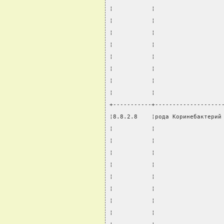
¦           ¦                   
¦           ¦                   
¦           ¦                   
¦           ¦                   
¦           ¦                   
¦           ¦                   
¦           ¦                   
¦           ¦                   
+-----------+-------------------
¦8.8.2.8    ¦рода Коринебактерий
¦           ¦                   
¦           ¦                   
¦           ¦                   
¦           ¦                   
¦           ¦                   
¦           ¦                   
¦           ¦                   
¦           ¦                   