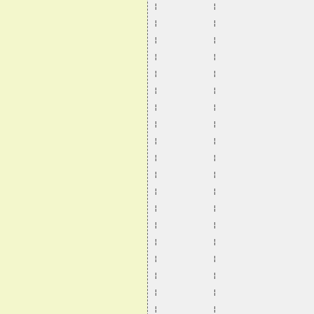
¦           ¦                   
¦           ¦                   
¦           ¦                   
¦           ¦                   
¦           ¦                   
¦           ¦                   
¦           ¦                   
¦           ¦                   
¦           ¦                   
¦           ¦                   
¦           ¦                   
¦           ¦                   
¦           ¦                   
¦           ¦                   
¦           ¦                   
¦           ¦                   
¦           ¦                   
¦           ¦                   
¦           ¦                   