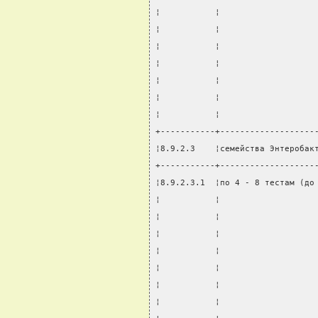
¦           ¦                   
¦           ¦                   
¦           ¦                   
¦           ¦                   
¦           ¦                   
¦           ¦                   
¦           ¦                   
+-----------+-------------------
¦8.9.2.3    ¦семейства Энтеробак
+-----------+-------------------
¦8.9.2.3.1  ¦по 4 - 8 тестам (до
¦           ¦                   
¦           ¦                   
¦           ¦                   
¦           ¦                   
¦           ¦                   
¦           ¦                   
¦           ¦                   