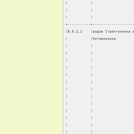
¦           ¦                   
¦           ¦                   
¦           ¦                   
+-----------+-------------------
¦8.9.2.2    ¦родов Стрептококка 
¦           ¦Энтерококка        
¦           ¦                   
¦           ¦                   
¦           ¦                   
¦           ¦                   
¦           ¦                   
¦           ¦                   
¦           ¦                   
¦           ¦                   
¦           ¦                   
¦           ¦                   
¦           ¦                   
¦           ¦                   
¦           ¦                   