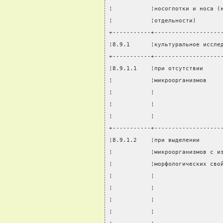
¦           ¦носоглотки и носа (
¦           ¦отдельности)       
+-----------+-------------------
¦8.9.1      ¦культуральное иссле
+-----------+-------------------
¦8.9.1.1    ¦при отсутствии     
¦           ¦микроорганизмов    
¦           ¦                   
¦           ¦                   
¦           ¦                   
+-----------+-------------------
¦8.9.1.2    ¦при выделении      
¦           ¦микроорганизмов с и
¦           ¦морфологических сво
¦           ¦                   
¦           ¦                   
¦           ¦                   
¦           ¦                   