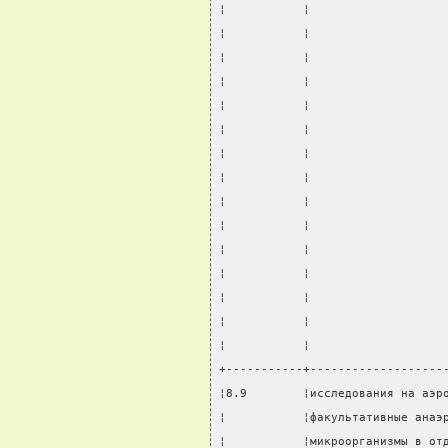
¦           ¦                   
¦           ¦                   
¦           ¦                   
¦           ¦                   
¦           ¦                   
¦           ¦                   
¦           ¦                   
¦           ¦                   
¦           ¦                   
¦           ¦                   
¦           ¦                   
¦           ¦                   
¦           ¦                   
¦           ¦                   
¦           ¦                   
+-----------+-------------------
¦8.9        ¦исследования на аэр
¦           ¦факультативные анаэ
¦           ¦микроорганизмы в от