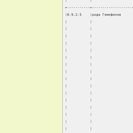
¦           ¦                   
+-----------+-------------------
¦8.9.2.5    ¦рода Гемофилов     
¦           ¦                   
¦           ¦                   
¦           ¦                   
¦           ¦                   
¦           ¦                   
¦           ¦                   
¦           ¦                   
¦           ¦                   
¦           ¦                   
¦           ¦                   
¦           ¦                   
¦           ¦                   
¦           ¦                   
¦           ¦                   
¦           ¦                   
¦           ¦                   