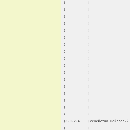
¦           ¦                   
¦           ¦                   
¦           ¦                   
¦           ¦                   
¦           ¦                   
¦           ¦                   
¦           ¦                   
¦           ¦                   
¦           ¦                   
¦           ¦                   
¦           ¦                   
¦           ¦                   
¦           ¦                   
¦           ¦                   
¦           ¦                   
¦           ¦                   
+-----------+-------------------
¦8.9.2.4    ¦семейства Нейссерий
¦           ¦                   