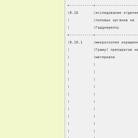
+-----------+-------------------
¦8.10       ¦исследование отделя
¦           ¦половых органов на 
¦           ¦Гарднереллу        
+-----------+-------------------
¦8.10.1     ¦микроскопия окрашен
¦           ¦Граму) препаратов н
¦           ¦материала          
¦           ¦                   
¦           ¦                   
¦           ¦                   
¦           ¦                   
¦           ¦                   
¦           ¦                   
¦           ¦                   
¦           ¦                   
¦           ¦                   
¦           ¦                   