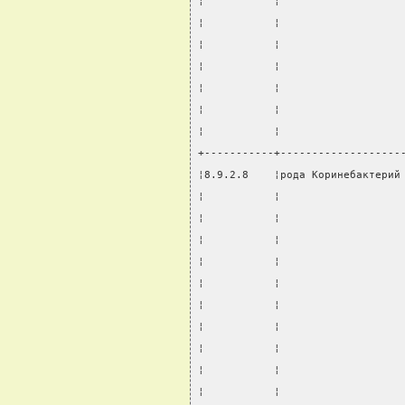
¦           ¦                   
¦           ¦                   
¦           ¦                   
¦           ¦                   
¦           ¦                   
¦           ¦                   
¦           ¦                   
+-----------+-------------------
¦8.9.2.8    ¦рода Коринебактерий
¦           ¦                   
¦           ¦                   
¦           ¦                   
¦           ¦                   
¦           ¦                   
¦           ¦                   
¦           ¦                   
¦           ¦                   
¦           ¦                   
¦           ¦                   