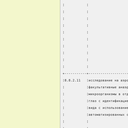
¦           ¦                   
¦           ¦                   
¦           ¦                   
¦           ¦                   
¦           ¦                   
¦           ¦                   
¦           ¦                   
¦           ¦                   
¦           ¦                   
¦           ¦                   
+-----------+-------------------
¦8.8.2.11   ¦исследование на аэр
¦           ¦факультативные анаэ
¦           ¦микроорганизмы в от
¦           ¦глаз с идентификаци
¦           ¦вида с использовани
¦           ¦автоматизированных 
¦           ¦                   