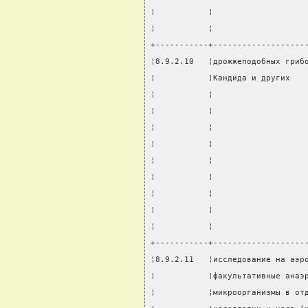
¦           ¦                   
¦           ¦                   
+-----------+-------------------
¦8.9.2.10   ¦дрожжеподобных гриб
¦           ¦Кандида и других   
¦           ¦                   
¦           ¦                   
¦           ¦                   
¦           ¦                   
¦           ¦                   
¦           ¦                   
¦           ¦                   
¦           ¦                   
¦           ¦                   
+-----------+-------------------
¦8.9.2.11   ¦исследование на аэр
¦           ¦факультативные анаэ
¦           ¦микроорганизмы в от