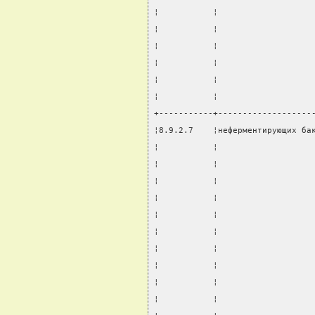
¦           ¦                   
¦           ¦                   
¦           ¦                   
¦           ¦                   
¦           ¦                   
¦           ¦                   
+-----------+-------------------
¦8.9.2.7    ¦неферментирующих ба
¦           ¦                   
¦           ¦                   
¦           ¦                   
¦           ¦                   
¦           ¦                   
¦           ¦                   
¦           ¦                   
¦           ¦                   
¦           ¦                   
¦           ¦                   