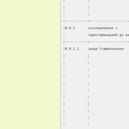
¦           ¦                   
¦           ¦                   
¦           ¦                   
+-----------+-------------------
¦8.9.2      ¦исследование с     
¦           ¦идентификацией до в
+-----------+-------------------
¦8.9.2.1    ¦рода Стафилококка  
¦           ¦                   
¦           ¦                   
¦           ¦                   
¦           ¦                   
¦           ¦                   
¦           ¦                   
¦           ¦                   
¦           ¦                   
¦           ¦                   
¦           ¦                   
¦           ¦                   