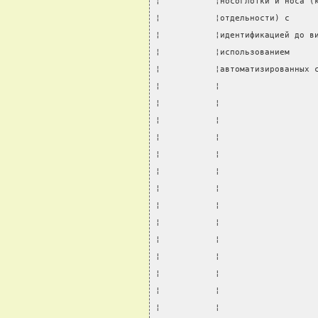
¦           ¦носоглотки и носа (
¦           ¦отдельности) с     
¦           ¦идентификацией до в
¦           ¦использованием     
¦           ¦автоматизированных 
¦           ¦                   
¦           ¦                   
¦           ¦                   
¦           ¦                   
¦           ¦                   
¦           ¦                   
¦           ¦                   
¦           ¦                   
¦           ¦                   
¦           ¦                   
¦           ¦                   
¦           ¦                   
¦           ¦                   
¦           ¦                   