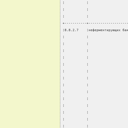
¦           ¦                   
¦           ¦                   
¦           ¦                   
+-----------+-------------------
¦8.8.2.7    ¦неферментирующих ба
¦           ¦                   
¦           ¦                   
¦           ¦                   
¦           ¦                   
¦           ¦                   
¦           ¦                   
¦           ¦                   
¦           ¦                   
¦           ¦                   
¦           ¦                   
¦           ¦                   
¦           ¦                   
¦           ¦                   
¦           ¦                   