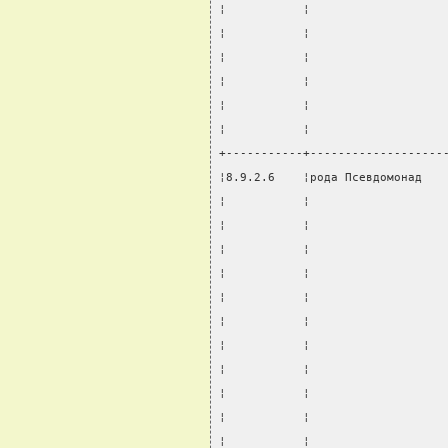
¦           ¦                   
¦           ¦                   
¦           ¦                   
¦           ¦                   
¦           ¦                   
¦           ¦                   
+-----------+-------------------
¦8.9.2.6    ¦рода Псевдомонад   
¦           ¦                   
¦           ¦                   
¦           ¦                   
¦           ¦                   
¦           ¦                   
¦           ¦                   
¦           ¦                   
¦           ¦                   
¦           ¦                   
¦           ¦                   
¦           ¦                   