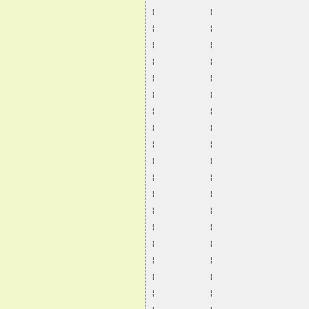
¦           ¦                   
¦           ¦                   
¦           ¦                   
¦           ¦                   
¦           ¦                   
¦           ¦                   
¦           ¦                   
¦           ¦                   
¦           ¦                   
¦           ¦                   
¦           ¦                   
¦           ¦                   
¦           ¦                   
¦           ¦                   
¦           ¦                   
¦           ¦                   
¦           ¦                   
¦           ¦                   