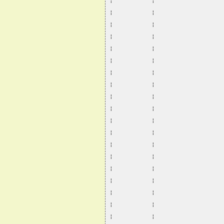
¦           ¦                   
¦           ¦                   
¦           ¦                   
¦           ¦                   
¦           ¦                   
¦           ¦                   
¦           ¦                   
¦           ¦                   
¦           ¦                   
¦           ¦                   
¦           ¦                   
¦           ¦                   
¦           ¦                   
¦           ¦                   
¦           ¦                   
¦           ¦                   
¦           ¦                   
¦           ¦                   
¦           ¦                   