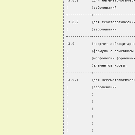
¦3.8.1      ¦для негематологичес
¦           ¦заболеваний        
+-----------+-------------------
¦3.8.2      ¦для гематологически
¦           ¦заболеваний        
+-----------+-------------------
¦3.9        ¦подсчет лейкоцитарн
¦           ¦формулы с описанием
¦           ¦морфологии форменны
¦           ¦элементов крови:   
+-----------+-------------------
¦3.9.1      ¦для негематологичес
¦           ¦заболеваний        
¦           ¦                   
¦           ¦                   
¦           ¦                   
¦           ¦                   
¦           ¦                   
¦           ¦                   