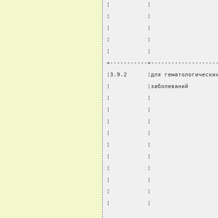
¦           ¦                   
¦           ¦                   
¦           ¦                   
¦           ¦                   
¦           ¦                   
+-----------+-------------------
¦3.9.2      ¦для гематологически
¦           ¦заболеваний        
¦           ¦                   
¦           ¦                   
¦           ¦                   
¦           ¦                   
¦           ¦                   
¦           ¦                   
¦           ¦                   
¦           ¦                   
¦           ¦                   
¦           ¦                   