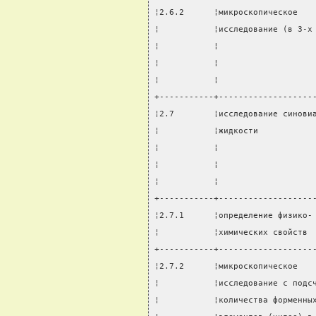
¦2.6.2      ¦микроскопическое   
¦           ¦исследование (в 3-х
¦           ¦                   
¦           ¦                   
¦           ¦                   
+-----------+-------------------
¦2.7        ¦исследование синови
¦           ¦жидкости           
¦           ¦                   
¦           ¦                   
¦           ¦                   
+-----------+-------------------
¦2.7.1      ¦определение физико-
¦           ¦химических свойств 
+-----------+-------------------
¦2.7.2      ¦микроскопическое   
¦           ¦исследование с подс
¦           ¦количества форменны