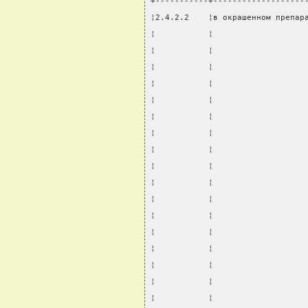
+-----------+-------------------
¦2.4.2.2    ¦в окрашенном препар
¦           ¦                   
¦           ¦                   
¦           ¦                   
¦           ¦                   
¦           ¦                   
¦           ¦                   
¦           ¦                   
¦           ¦                   
¦           ¦                   
¦           ¦                   
¦           ¦                   
¦           ¦                   
¦           ¦                   
¦           ¦                   
¦           ¦                   
¦           ¦                   
¦           ¦                   