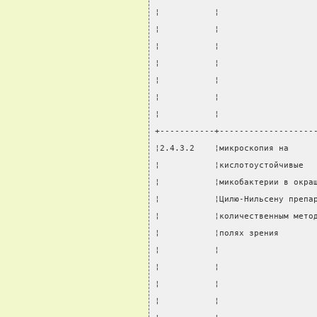
¦           ¦                   
¦           ¦                   
¦           ¦                   
¦           ¦                   
¦           ¦                   
¦           ¦                   
¦           ¦                   
+-----------+-------------------
¦2.4.3.2    ¦микроскопия на     
¦           ¦кислотоустойчивые  
¦           ¦микобактерии в окра
¦           ¦Цилю-Нильсену препа
¦           ¦количественным мето
¦           ¦полях зрения       
¦           ¦                   
¦           ¦                   
¦           ¦                   
¦           ¦                   