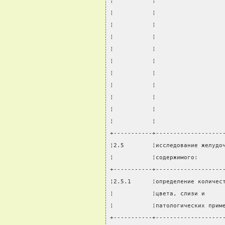
¦           ¦                   
¦           ¦                   
¦           ¦                   
¦           ¦                   
¦           ¦                   
¦           ¦                   
¦           ¦                   
¦           ¦                   
¦           ¦                   
¦           ¦                   
¦           ¦                   
+-----------+-------------------
¦2.5        ¦исследование желудо
¦           ¦содержимого:       
+-----------+-------------------
¦2.5.1      ¦определение количес
¦           ¦цвета, слизи и     
¦           ¦патологических прим
+-----------+-------------------