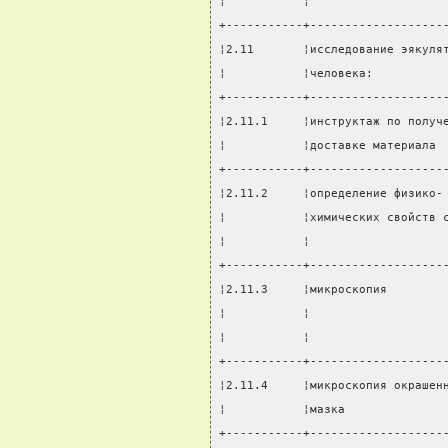
¦           ¦                   
+-----------+-------------------
¦2.11       ¦исследование эякуля
¦           ¦человека:          
+-----------+-------------------
¦2.11.1     ¦инструктаж по получ
¦           ¦доставке материала 
+-----------+-------------------
¦2.11.2     ¦определение физико-
¦           ¦химических свойств 
¦           ¦                   
+-----------+-------------------
¦2.11.3     ¦микроскопия        
¦           ¦                   
¦           ¦                   
+-----------+-------------------
¦2.11.4     ¦микроскопия окрашен
¦           ¦мазка              
+-----------+-------------------