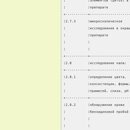
¦           ¦элементов (цитоз) в
¦           ¦препарате          
+-----------+-------------------
¦2.7.3      ¦микроскопическое   
¦           ¦исследование в окра
¦           ¦препарате          
¦           ¦                   
¦           ¦                   
+-----------+-------------------
¦2.8        ¦исследование кала: 
+-----------+-------------------
¦2.8.1      ¦определение цвета, 
¦           ¦консистенции, формы
¦           ¦примесей, слизи, pH
+-----------+-------------------
¦2.8.2      ¦обнаружение крови  
¦           ¦бензидиновой пробой
¦           ¦                   
¦           ¦                   