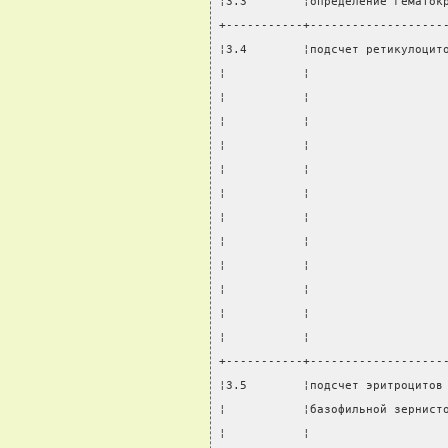
¦3.3        ¦определение гематок
+-----------+-------------------
¦3.4        ¦подсчет ретикулоцит
¦           ¦                   
¦           ¦                   
¦           ¦                   
¦           ¦                   
¦           ¦                   
¦           ¦                   
¦           ¦                   
¦           ¦                   
¦           ¦                   
¦           ¦                   
¦           ¦                   
¦           ¦                   
+-----------+-------------------
¦3.5        ¦подсчет эритроцитов
¦           ¦базофильной зернист
¦           ¦                   