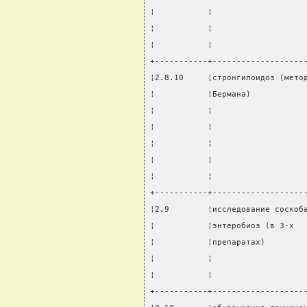
¦           ¦                   
¦           ¦                   
¦           ¦                   
+-----------+-------------------
¦2.8.10     ¦стронгилоидоз (мето
¦           ¦Бермана)           
¦           ¦                   
¦           ¦                   
¦           ¦                   
¦           ¦                   
¦           ¦                   
+-----------+-------------------
¦2.9        ¦исследование соскоб
¦           ¦энтеробиоз (в 3-х  
¦           ¦препаратах)        
¦           ¦                   
¦           ¦                   
+-----------+-------------------