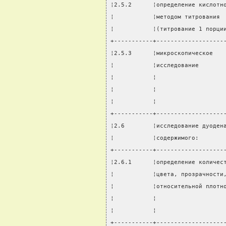
¦2.5.2      ¦определение кислотн
¦           ¦методом титрования 
¦           ¦(титрование 1 порци
+-----------+-------------------
¦2.5.3      ¦микроскопическое   
¦           ¦исследование       
¦           ¦                   
¦           ¦                   
¦           ¦                   
+-----------+-------------------
¦2.6        ¦исследование дуоден
¦           ¦содержимого:       
+-----------+-------------------
¦2.6.1      ¦определение количес
¦           ¦цвета, прозрачности
¦           ¦относительной плотн
¦           ¦                   
¦           ¦                   
+-----------+-------------------