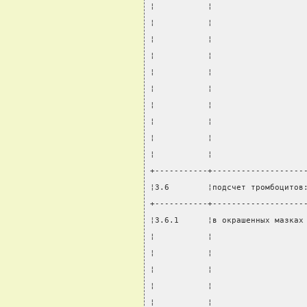
¦           ¦                   
¦           ¦                   
¦           ¦                   
¦           ¦                   
¦           ¦                   
¦           ¦                   
¦           ¦                   
¦           ¦                   
¦           ¦                   
¦           ¦                   
+-----------+-------------------
¦3.6        ¦подсчет тромбоцитов
+-----------+-------------------
¦3.6.1      ¦в окрашенных мазках
¦           ¦                   
¦           ¦                   
¦           ¦                   
¦           ¦                   
¦           ¦                   