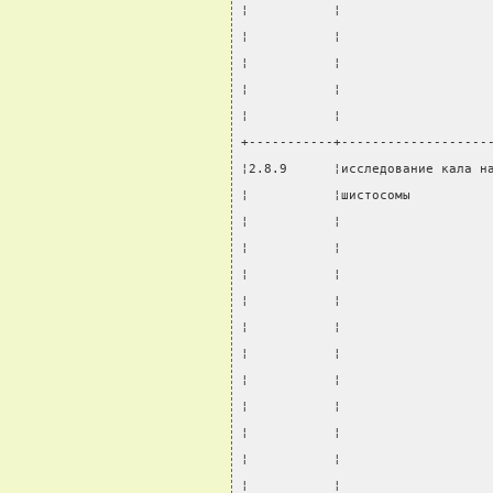
¦           ¦                   
¦           ¦                   
¦           ¦                   
¦           ¦                   
¦           ¦                   
+-----------+-------------------
¦2.8.9      ¦исследование кала н
¦           ¦шистосомы          
¦           ¦                   
¦           ¦                   
¦           ¦                   
¦           ¦                   
¦           ¦                   
¦           ¦                   
¦           ¦                   
¦           ¦                   
¦           ¦                   
¦           ¦                   
¦           ¦                   