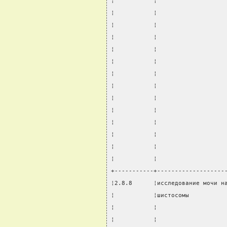
¦           ¦                   
¦           ¦                   
¦           ¦                   
¦           ¦                   
¦           ¦                   
¦           ¦                   
¦           ¦                   
¦           ¦                   
¦           ¦                   
¦           ¦                   
¦           ¦                   
¦           ¦                   
¦           ¦                   
¦           ¦                   
+-----------+-------------------
¦2.8.8      ¦исследование мочи н
¦           ¦шистосомы          
¦           ¦                   
¦           ¦                   