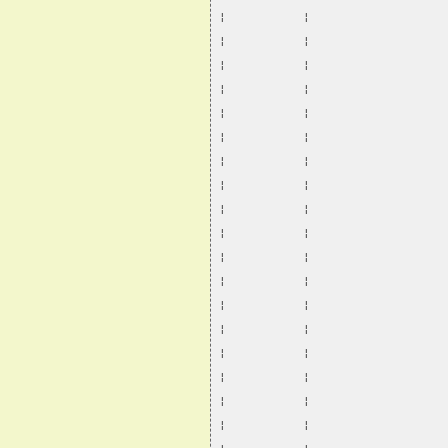
¦           ¦                   
¦           ¦                   
¦           ¦                   
¦           ¦                   
¦           ¦                   
¦           ¦                   
¦           ¦                   
¦           ¦                   
¦           ¦                   
¦           ¦                   
¦           ¦                   
¦           ¦                   
¦           ¦                   
¦           ¦                   
¦           ¦                   
¦           ¦                   
¦           ¦                   
¦           ¦                   