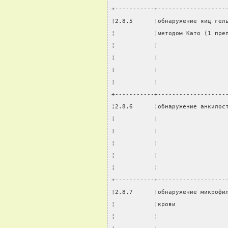
+-----------+-------------------
¦2.8.5      ¦обнаружение яиц гел
¦           ¦методом Като (1 пре
¦           ¦                   
¦           ¦                   
¦           ¦                   
¦           ¦                   
+-----------+-------------------
¦2.8.6      ¦обнаружение анкилос
¦           ¦                   
¦           ¦                   
¦           ¦                   
¦           ¦                   
¦           ¦                   
+-----------+-------------------
¦2.8.7      ¦обнаружение микрофи
¦           ¦крови              
¦           ¦                   