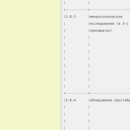
¦           ¦                   
+-----------+-------------------
¦2.8.3      ¦микроскопическое   
¦           ¦исследование (в 3-х
¦           ¦препаратах)        
¦           ¦                   
¦           ¦                   
¦           ¦                   
¦           ¦                   
¦           ¦                   
¦           ¦                   
¦           ¦                   
¦           ¦                   
+-----------+-------------------
¦2.8.4      ¦обнаружение простей
¦           ¦                   
¦           ¦                   
¦           ¦                   
¦           ¦                   