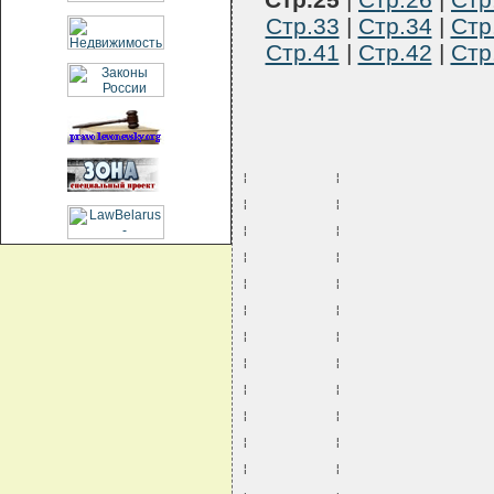
Стр.33
|
Стр.34
|
Стр
Стр.41
|
Стр.42
|
Стр
¦           ¦                   
¦           ¦                   
¦           ¦                   
¦           ¦                   
¦           ¦                   
¦           ¦                   
¦           ¦                   
¦           ¦                   
¦           ¦                   
¦           ¦                   
¦           ¦                   
¦           ¦                   