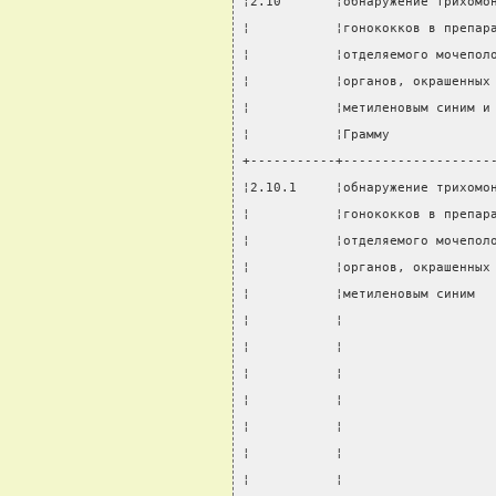
¦2.10       ¦обнаружение трихомо
¦           ¦гонококков в препар
¦           ¦отделяемого мочепол
¦           ¦органов, окрашенных
¦           ¦метиленовым синим и
¦           ¦Грамму             
+-----------+-------------------
¦2.10.1     ¦обнаружение трихомо
¦           ¦гонококков в препар
¦           ¦отделяемого мочепол
¦           ¦органов, окрашенных
¦           ¦метиленовым синим  
¦           ¦                   
¦           ¦                   
¦           ¦                   
¦           ¦                   
¦           ¦                   
¦           ¦                   
¦           ¦                   