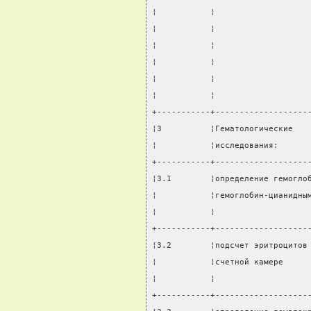
¦           ¦                   
¦           ¦                   
¦           ¦                   
¦           ¦                   
¦           ¦                   
¦           ¦                   
+-----------+-------------------
¦3          ¦Гематологические   
¦           ¦исследования:      
+-----------+-------------------
¦3.1        ¦определение гемогло
¦           ¦гемоглобин-цианидны
¦           ¦                   
+-----------+-------------------
¦3.2        ¦подсчет эритроцитов
¦           ¦счетной камере     
¦           ¦                   
+-----------+-------------------