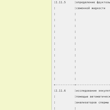
¦2.11.5     ¦определение фруктоз
¦           ¦семенной жидкости  
¦           ¦                   
¦           ¦                   
¦           ¦                   
¦           ¦                   
¦           ¦                   
¦           ¦                   
¦           ¦                   
¦           ¦                   
¦           ¦                   
¦           ¦                   
¦           ¦                   
¦           ¦                   
+-----------+-------------------
¦2.11.6     ¦исследование эякуля
¦           ¦помощью автоматичес
¦           ¦анализаторов спермы
¦           ¦                   