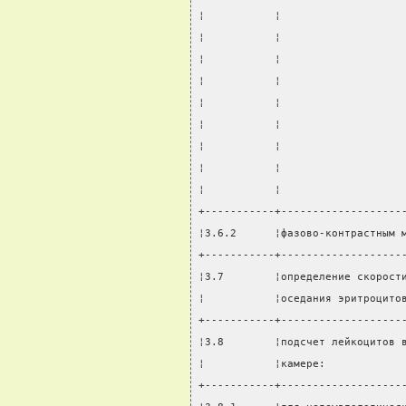
¦           ¦                   
¦           ¦                   
¦           ¦                   
¦           ¦                   
¦           ¦                   
¦           ¦                   
¦           ¦                   
¦           ¦                   
¦           ¦                   
+-----------+-------------------
¦3.6.2      ¦фазово-контрастным 
+-----------+-------------------
¦3.7        ¦определение скорост
¦           ¦оседания эритроцито
+-----------+-------------------
¦3.8        ¦подсчет лейкоцитов 
¦           ¦камере:            
+-----------+-------------------