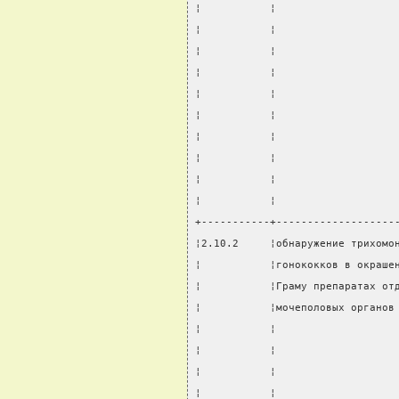
¦           ¦                   
¦           ¦                   
¦           ¦                   
¦           ¦                   
¦           ¦                   
¦           ¦                   
¦           ¦                   
¦           ¦                   
¦           ¦                   
¦           ¦                   
+-----------+-------------------
¦2.10.2     ¦обнаружение трихомо
¦           ¦гонококков в окраше
¦           ¦Граму препаратах от
¦           ¦мочеполовых органов
¦           ¦                   
¦           ¦                   
¦           ¦                   
¦           ¦                   