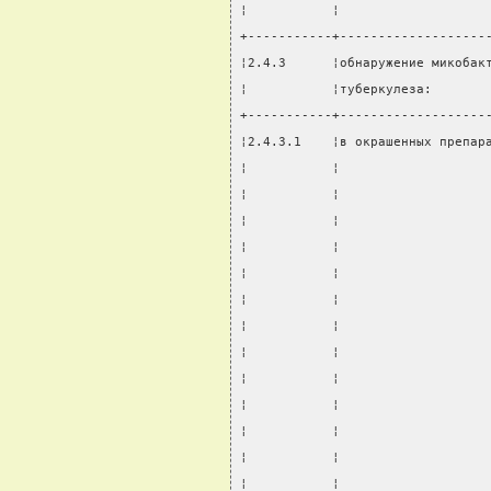
¦           ¦                   
+-----------+-------------------
¦2.4.3      ¦обнаружение микобак
¦           ¦туберкулеза:       
+-----------+-------------------
¦2.4.3.1    ¦в окрашенных препар
¦           ¦                   
¦           ¦                   
¦           ¦                   
¦           ¦                   
¦           ¦                   
¦           ¦                   
¦           ¦                   
¦           ¦                   
¦           ¦                   
¦           ¦                   
¦           ¦                   
¦           ¦                   
¦           ¦                   