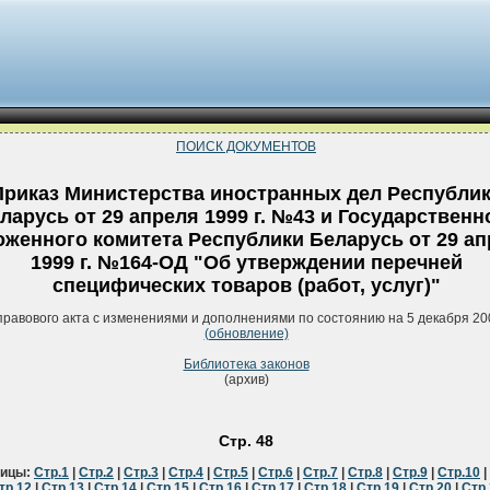
ПОИСК ДОКУМЕНТОВ
Приказ Министерства иностранных дел Республи
ларусь от 29 апреля 1999 г. №43 и Государственн
оженного комитета Республики Беларусь от 29 а
1999 г. №164-ОД "Об утверждении перечней
специфических товаров (работ, услуг)"
правового акта с изменениями и дополнениями по состоянию на 5 декабря 20
(обновление)
Библиотека законов
(архив)
Стр. 48
ницы:
Стр.1
|
Стр.2
|
Стр.3
|
Стр.4
|
Стр.5
|
Стр.6
|
Стр.7
|
Стр.8
|
Стр.9
|
Стр.10
|
тр.12
|
Стр.13
|
Стр.14
|
Стр.15
|
Стр.16
|
Стр.17
|
Стр.18
|
Стр.19
|
Стр.20
|
Стр.