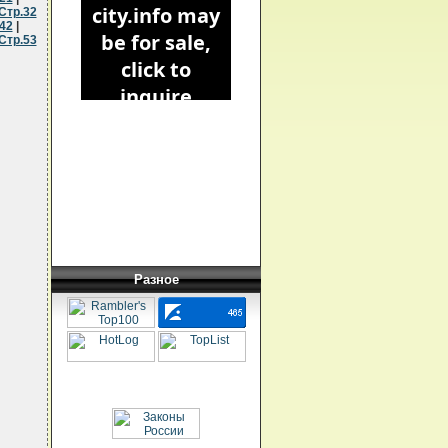
Стр.32
42
|
Стр.53
Разное