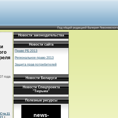
Под общей редакцией Валерия Левоневского
Новости законодательства
Новости сайта
ки
Право РБ 2013
ого
преля
Региональное право 2013
Защита прав потребителей
07 года
Новости Беларуси
Новости Спецпроекта
"Тюрьма"
Полезные ресурсы
Стр.11
21
|