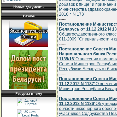
Контакты
добавок к пище" и признани
Новые документы
Министерства здравоохранен
2010 г. N 173"
Разное
-----
Постановление Министерс
Беларусь от 11.12.2012 N 13
Общегосударственного класс
011-2009 "Специальности и 
-----
Постановление Совета Мин
Национального банка Респу
1139/16
"О внесении изменен
Совета Министров Республик
Республики Беларусь от 6 июл
-----
Постановление Совета Мин
11.12.2012 N 1137
"О внесени
Министров Республики Беларус
-----
Ресурсы в тему
Постановление Совета Мин
11.12.2012 N 1136
"Об утверж
области инженерного обеспеч
участников Содружества Нез