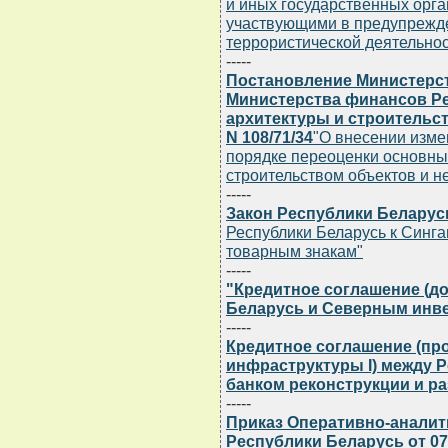
и иных государственных орг
участвующими в предупрежде
террористической деятельнос
-----
Постановление Министерст
Министерства финансов Ре
архитектуры и строительст
N 108/71/34
"О внесении изме
порядке переоценки основны
строительством объектов и н
-----
Закон Республики Беларусь 
Республики Беларусь к Синга
товарным знакам"
-----
"Кредитное соглашение (до
Беларусь и Северным инв
-----
Кредитное соглашение (пр
инфраструктуры I) между 
банком реконструкции и раз
-----
Приказ Оперативно-аналит
Республики Беларусь от 07.