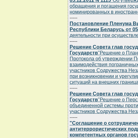
05.12.2012 N 1115
"Об утверж
обращения и погашения госу
номинированных в иностранн
-----
Постановление Пленума В
Республики Беларусь от 05.
деятельности при осуществл
-----
Решение Совета глав госу
Государств
"Решение о План
Протокола об утверждении П
взаимодействия пограничных 
участников Содружества Нез
при возникновении и урегули
ситуаций на внешних границах
-----
Решение Совета глав госу
Государств
"Решение о Перс
объединенной системы проти
участников Содружества Нез
-----
"Соглашение о сотрудниче
антитеррористических под
компетентных органов гос