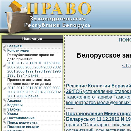
Навигация
ПОИ
Главная
Конституция
Белорусское зак
Республиканское право по
дате принятия
2013
2012
2011
2010
2009
2008
< Г
2007
2006
2005
2004
2003
2002
2001
2000
1999
1998
1997
1996
1995
1994 и ранее
Правовые акты местных
органов власти по датам
Решение Коллегии Евразий
2013
2012
2011
2010
2009
2008
264
"Об установлении ставок
2007
2006
2005
2004
2003
2002
2001
2000 и ранее
таможенного тарифа Таможен
Архивы
концентратов молибденовых
Кодексы
-----
Законы
Постановление Министерс
Указы
Постановления
Беларусь от 11.12.2012 N 19
Поиск документа
правил "Санитарно-эпидемио
Полезные ссылки
организаций, осуществляющи