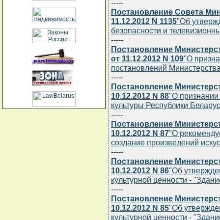
-----
Постановление Совета Мин
11.12.2012 N 1135
"Об утверж
безопасности и телевизионн
-----
Постановление Министерст
от 11.12.2012 N 109
"О призн
постановлений Министерства
-----
Постановление Министерст
10.12.2012 N 88
"О признании
культуры Республики Беларусь
-----
Постановление Министерст
10.12.2012 N 87
"О рекоменду
создание произведений искус
-----
Постановление Министерст
10.12.2012 N 86
"Об утвержде
культурной ценности - "Здани
-----
Постановление Министерст
10.12.2012 N 85
"Об утвержде
культурной ценности - "Здан