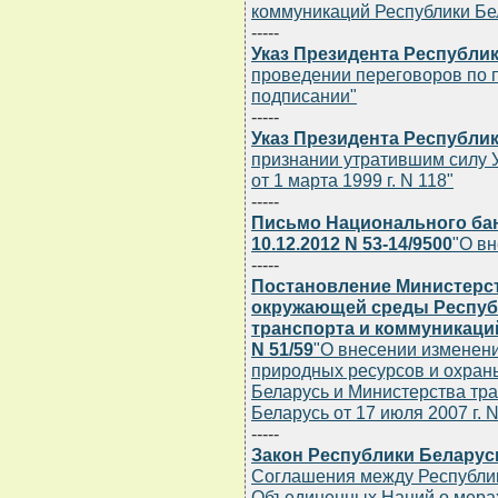
коммуникаций Республики Бела
-----
Указ Президента Республики
проведении переговоров по п
подписании"
-----
Указ Президента Республики
признании утратившим силу 
от 1 марта 1999 г. N 118"
-----
Письмо Национального бан
10.12.2012 N 53-14/9500
"О в
-----
Постановление Министерс
окружающей среды Респуб
транспорта и коммуникаций
N 51/59
"О внесении изменен
природных ресурсов и охра
Беларусь и Министерства тр
Беларусь от 17 июля 2007 г. N
-----
Закон Республики Беларусь 
Соглашения между Республик
Объединенных Наций о мерах