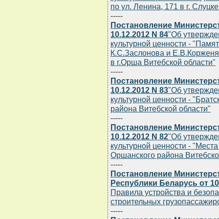
по ул. Ленина, 171 в г. Слуцк
-----
Постановление Министерст
10.12.2012 N 84
"Об утвержде
культурной ценности - "Памят
К.С.Заслонова и Е.В.Коржен
в г.Орша Витебской области"
-----
Постановление Министерст
10.12.2012 N 83
"Об утвержде
культурной ценности - "Брат
района Витебской области"
-----
Постановление Министерст
10.12.2012 N 82
"Об утвержде
культурной ценности - "Места
Оршанского района Витебско
-----
Постановление Министерс
Республики Беларусь от 10.
Правила устройства и безопа
строительных грузопассажир
-----