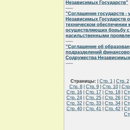
Независимых Государств"
-----
"Соглашение государств -
Независимых Государств о
техническом обеспечении 
осуществляющих борьбу с
насильственными проявле
-----
"Соглашение об образован
подразделений финансовой
Содружества Независимых
-----
Страницы:
|
Стр. 1
|
Стр. 2
Стр. 8
|
Стр. 9
|
Стр. 10
|
Стр
Стр. 16
|
Стр. 17
|
Стр. 18
|
Ст
Стр. 24
|
Стр. 25
|
Стр. 26
|
Ст
Стр. 32
|
Стр. 33
|
Стр. 34
|
Ст
Стр. 40
|
Стр. 41
|
Стр. 42
|
Ст
Ст