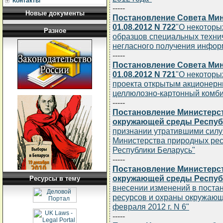
Контакты
-----
Новые документы
Постановление Совета Мин
01.08.2012 N 722
"О некоторы
Разное
образцов специальных техни
негласного получения инфор
-----
Постановление Совета Мин
01.08.2012 N 721
"О некоторы
проекта открытым акционерн
целлюлозно-картонный комби
-----
Постановление Министерс
окружающей среды Республи
признании утратившими силу
Министерства природных ре
Республики Беларусь"
-----
Постановление Министерс
окружающей среды Республи
Ресурсы в тему
внесении изменений в поста
ресурсов и охраны окружающ
февраля 2012 г. N 6"
-----