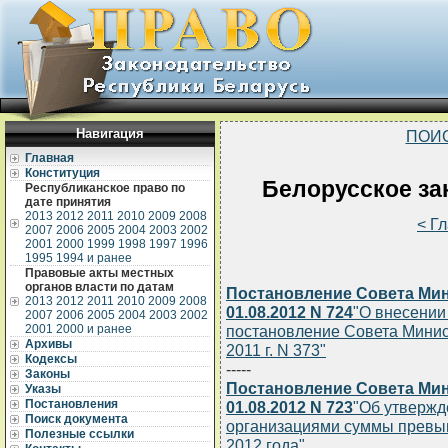
Навигация
ПОИ
Главная
Конституция
Белорусское зак
Республиканское право по
дате принятия
2013
2012
2011
2010
2009
2008
< Г
2007
2006
2005
2004
2003
2002
2001
2000
1999
1998
1997
1996
1995
1994 и ранее
Правовые акты местных
органов власти по датам
Постановление Совета Мин
2013
2012
2011
2010
2009
2008
01.08.2012 N 724
"О внесении
2007
2006
2005
2004
2003
2002
2001
2000 и ранее
постановление Совета Минис
Архивы
2011 г. N 373"
Кодексы
-----
Законы
Постановление Совета Мин
Указы
Постановления
01.08.2012 N 723
"Об утвержд
Поиск документа
организациями суммы превыш
Полезные ссылки
2012 года"