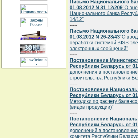
Письмо Национального бан
01.08.2012 N 31-12/209
"О вне
Национального банка Республи
14/12"
-----
Письмо Национального бан
01.08.2012 N 26-28/43
"О ввод
обработки системой BISS эл
электронных сообщений"
-----
Постановление Министерст
Республики Беларусь от 01.
дополнения в постановление
строительства Республики Бел
-----
Постановление Национальн
Республики Беларусь от 01.
Методики по расчету балансо
(видов продукции)"
-----
Постановление Национальн
Республики Беларусь от 01.
дополнений в постановление
комитета Республики Беларусь