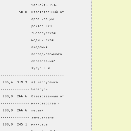
--------------- Часнойть Р.А.
          50,0  Ответственный от
                организации -
                ректор ГУО
                "Белорусская
                медицинская
                академия
                последипломного
                образования"
                Хулуп Г.Я.
--------------------------------
  106,4  319,3  а) Республика
--------------- Беларусь
  100,0  266,6  Ответственный от
--------------- министерства -
  100,0  266,6  первый
--------------- заместитель
  100,0  245,1  министра