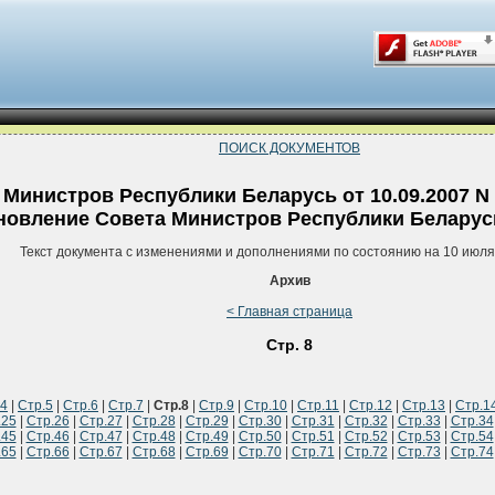
ПОИСК ДОКУМЕНТОВ
Министров Республики Беларусь от 10.09.2007 N
новление Совета Министров Республики Беларусь о
Текст документа с изменениями и дополнениями по состоянию на 10 июля
Архив
< Главная страница
Стр. 8
.4
|
Стр.5
|
Стр.6
|
Стр.7
|
Стр.8
|
Стр.9
|
Стр.10
|
Стр.11
|
Стр.12
|
Стр.13
|
Стр.1
.25
|
Стр.26
|
Стр.27
|
Стр.28
|
Стр.29
|
Стр.30
|
Стр.31
|
Стр.32
|
Стр.33
|
Стр.34
.45
|
Стр.46
|
Стр.47
|
Стр.48
|
Стр.49
|
Стр.50
|
Стр.51
|
Стр.52
|
Стр.53
|
Стр.54
.65
|
Стр.66
|
Стр.67
|
Стр.68
|
Стр.69
|
Стр.70
|
Стр.71
|
Стр.72
|
Стр.73
|
Стр.74