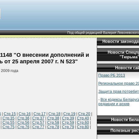
Под общей редакцией Валерия Левоневского
Новости законода
Новости Спецп
 1148 "О внесении дополнений и
"Тюрьма
т 25 апреля 2007 г. N 523"
Новости са
 2009 года
Право РБ 2013
Региональное право 2
Защита прав потреби
-
Все кодексы Беларус
редакции и архив
4
|
Стр.15
|
Стр.16
|
Стр.17
|
Стр.18
|
Стр.19
|
Стр.20
|
|
Стр.35
|
Стр.36
|
Стр.37
|
Стр.38
|
Стр.39
|
Стр.40
|
Новости Бела
|
Стр.55
|
Стр.56
|
Стр.57
|
Стр.58
|
Стр.59
|
Стр.60
|
|
Стр.75
|
Стр.76
|
Стр.77
|
Стр.78
|
Стр.79
|
Стр.80
|
Полезные рес