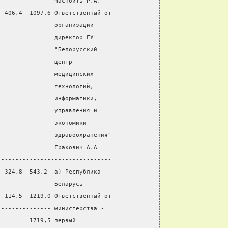
--------------- Часнойть Р.А.
  406,4  1097,6 Ответственный от
                организации -
                директор ГУ
                "Белорусский
                центр
                медицинских
                технологий,
                информатики,
                управления и
                экономики
                здравоохранения"
                Гракович А.А
--------------------------------
  324,8  543,2  а) Республика
--------------- Беларусь
  114,5  1219,0 Ответственный от
--------------- министерства -
         1719,5 первый