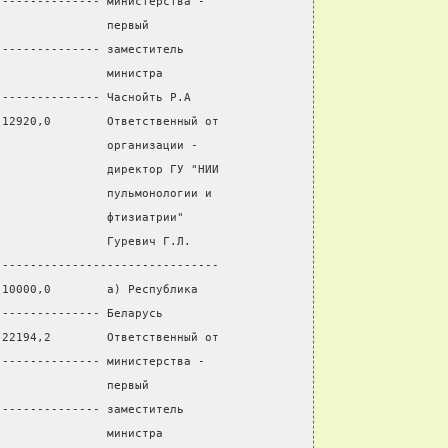
--------------- министерства -
                первый
--------------- заместитель
                министра
--------------- Часнойть Р.А
 12920,0        Ответственный от
                организации -
                директор ГУ "НИИ
                пульмонологии и
                фтизиатрии"
                Гуревич Г.Л.
--------------------------------
 10000,0        а) Республика
--------------- Беларусь
 22194,2        Ответственный от
--------------- министерства -
                первый
--------------- заместитель
                министра