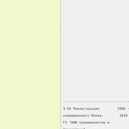
                                
                                
                                
                                
                                
                                
                                
                                
                                
                                
                                
                                
                                
                                
--------------------------------
3.43 Реконструкция         2006 
операционного блока.        2010
ГУ "НИИ пульмонологии и         