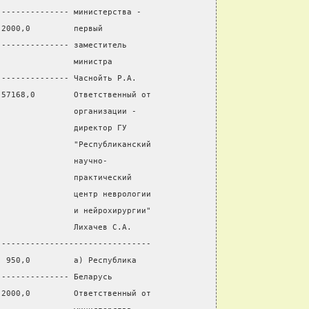
--------------- министерства -
 2000,0         первый
--------------- заместитель
                министра
--------------- Часнойть Р.А.
 57168,0        Ответственный от
                организации -
                директор ГУ
                "Республиканский
                научно-
                практический
                центр неврологии
                и нейрохирургии"
                Лихачев С.А.
--------------------------------
  950,0         а) Республика
--------------- Беларусь
 2000,0         Ответственный от