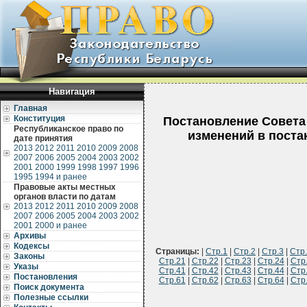
Навигация
Главная
Конституция
Постановление Совета 
Республиканское право по
изменений в поста
дате принятия
2013
2012
2011
2010
2009
2008
2007
2006
2005
2004
2003
2002
2001
2000
1999
1998
1997
1996
1995
1994 и ранее
Правовые акты местных
органов власти по датам
2013
2012
2011
2010
2009
2008
2007
2006
2005
2004
2003
2002
2001
2000 и ранее
Архивы
Кодексы
Страницы:
|
Стр.1
|
Стр.2
|
Стр.3
|
Стр
Законы
Стр.21
|
Стр.22
|
Стр.23
|
Стр.24
|
Стр
Указы
Стр.41
|
Стр.42
|
Стр.43
|
Стр.44
|
Стр
Постановления
Стр.61
|
Стр.62
|
Стр.63
|
Стр.64
|
Стр
Поиск документа
Полезные ссылки