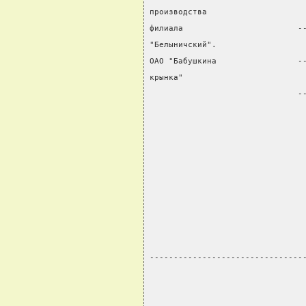
производства                    
филиала                        -
"Белыничский".                  
ОАО "Бабушкина                 -
крынка"                         
                               -
                                
                                
                                
                                
                                
                                
                                
                                
                                
--------------------------------