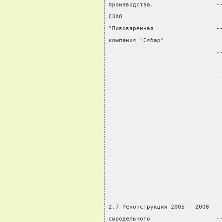
производства.                  -
СЗАО                            
"Пивоваренная                  -
компания "Сябар"                
                               -
                                
                               -
                                
                                
                                
                                
                                
                                
                                
                                
                                
--------------------------------
2.7 Реконструкция 2005 - 2008   
сыродельного                   -