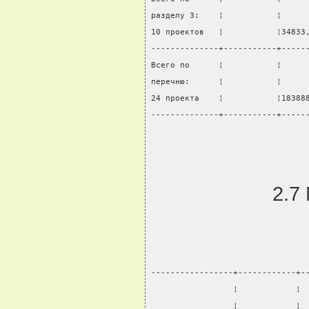
разделу 3:    ¦           ¦     
10 проектов   ¦           ¦34833
--------------+-----------+-----
Всего по      ¦           ¦     
перечню:      ¦           ¦     
24 проекта    ¦           ¦18388
--------------+-----------+-----
2.7
-----------------+------------+-
                 ¦            ¦ 
                 ¦            ¦ 