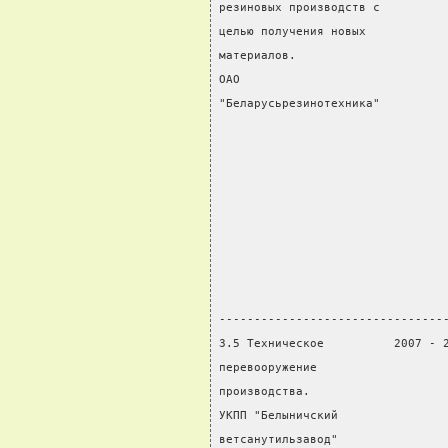
резиновых производств с         
целью получения новых           
материалов.                     
ОАО                             
"Беларусьрезинотехника"         
                                
                                
                                
                                
                                
                                
                                
                                
--------------------------------
3.5 Техническое          2007 - 
перевооружение                  
производства.                   
УКПП "Белыничский               
ветсанутильзавод"               