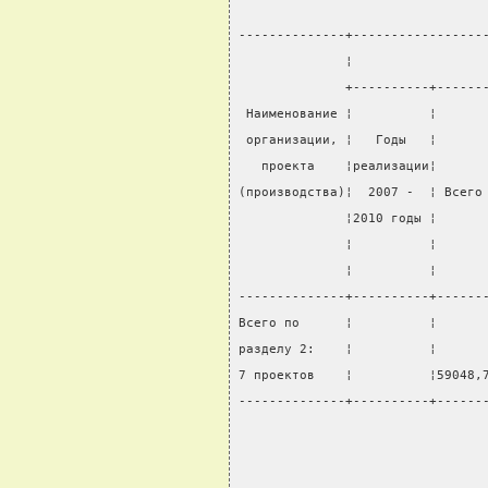
--------------+-----------------
              ¦                 
              +----------+------
 Наименование ¦          ¦      
 организации, ¦   Годы   ¦      
   проекта    ¦реализации¦      
(производства)¦  2007 -  ¦ Всего
              ¦2010 годы ¦      
              ¦          ¦      
              ¦          ¦      
--------------+----------+------
Всего по      ¦          ¦      
разделу 2:    ¦          ¦      
7 проектов    ¦          ¦59048,
--------------+----------+------