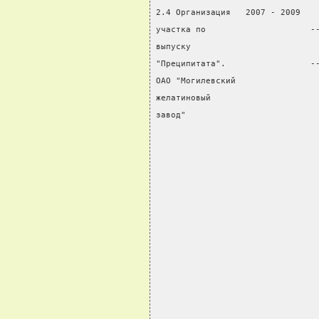
2.4 Организация   2007 - 2009   
участка по                     -
выпуску                         
"Преципитата".                 -
ОАО "Могилевский                
желатиновый                     
завод"                          
                                
                                
                                
                                
                                
                                
                                
                                
                                
                                
                                