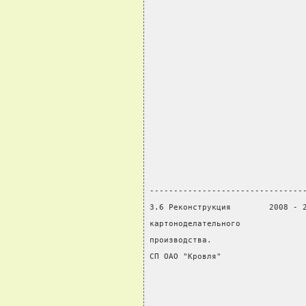
                                
                                
                                
                                
                                
                                
                                
                                
                                
                                
                                
--------------------------------
3.6 Реконструкция        2008 - 
картоноделательного             
производства.                   
СП ОАО "Кровля"                 
                                
                                
                                