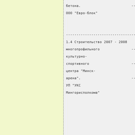
бетона.                        -
ООО "Евро-блок"                 
                                
                                
--------------------------------
1.4 Строительство 2007 - 2008   
многопрофильного               -
культурно-                      
спортивного                    -
центра "Минск-                  
арена".                        -
УП "УКС                         
Мингорисполкома"                
                                
                                
                                
                                
                                