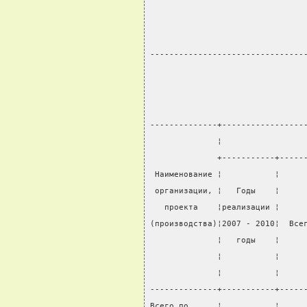
                                
                                
                                
--------------------------------
--------------+-----------------
              ¦                 
              +-----------+-----
 Наименование ¦           ¦     
 организации, ¦   Годы    ¦     
   проекта    ¦реализации ¦     
(производства)¦2007 - 2010¦  Все
              ¦   годы    ¦     
              ¦           ¦     
              ¦           ¦     
--------------+-----------+-----
Всего по      ¦           ¦     