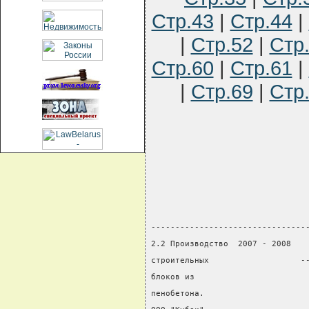
Стр.43
|
Стр.44
|
|
Стр.52
|
Стр
Стр.60
|
Стр.61
|
|
Стр.69
|
Стр
                                
                                
--------------------------------
2.2 Производство  2007 - 2008   
строительных                   -
блоков из                       
пенобетона.                     