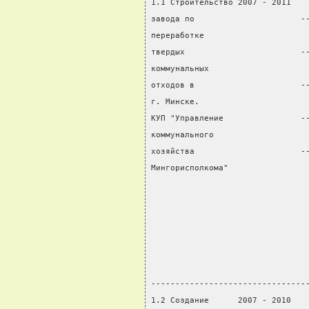
1.1 Строительство 2007 - 2011   
завода по                      -
переработке                     
твердых                        -
коммунальных                    
отходов в                      -
г. Минске.                      
КУП "Управление                -
коммунального                   
хозяйства                      -
Мингорисполкома"                
                                
                                
                                
                                
                                
                                
--------------------------------
1.2 Создание      2007 - 2010   