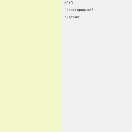
КПУП                           -
"Славгородский                  
пищевик"                        
                                
                                
                                
                                
                                
                                
                                
                                
                                
                                
                                
                                
                                
                                
                                
--------------------------------