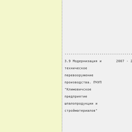
                                
                                
                                
                                
                                
                                
                                
--------------------------------
3.9 Модернизация и       2007 - 
техническое                     
перевооружение                  
производства. ПЧУП              
"Климовичское                   
предприятие                     
шпалопродукции и                
стройматериалов"                
                                
                                
                                