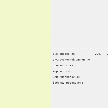
                                
                                
                                
                                
                                
                                
                                
                                
--------------------------------
3.8 Внедрение            2007 - 
экструзионной линии по          
производству                    
мороженого.                     
ОАО "Могилевская                
фабрика мороженого"             
                                
                                
                                
                                