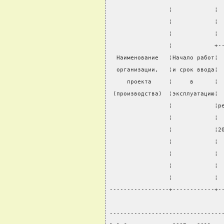
                 ¦            ¦ 
                 ¦            ¦ 
                 ¦            ¦ 
                 ¦            +-
  Наименование   ¦Начало работ¦ 
  организации,   ¦и срок ввода¦ 
     проекта     ¦     в      ¦ 
 (производства)  ¦эксплуатацию¦ 
                 ¦            ¦р
                 ¦            ¦ 
                 ¦            ¦2
                 ¦            ¦ 
                 ¦            ¦ 
                 ¦            ¦ 
                 ¦            ¦ 
-----------------+------------+-
                                
--------------------------------