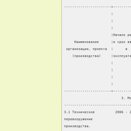
-----------------------+--------
                       ¦        
                       ¦        
                       ¦        
                       ¦Начало р
     Наименование      ¦и срок в
 организации, проекта  ¦      в 
    (производства)     ¦эксплуат
                       ¦        
                       ¦        
                       ¦        
                       ¦        
-----------------------+--------
                            3. М
--------------------------------
3.1 Техническое          2006 - 
перевооружение                  
производства.                   