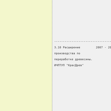
                                
                                
                                
                                
                                
                                
--------------------------------
3.10 Расширение         2007 - 2
производства по                 
переработке древесины.          
ИЧПТУП "КрасДрев"               
                                
                                
                                
                                
                                
                                
                                