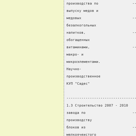
производства по                -
выпуску медов и                 
медовых                        -
безалкогольных                  
напитков,                      -
обогащенных                     
витаминами,                    -
макро- и                        
микроэлементами.                
Научно-                         
производственное                
КУП "Садес"                     
                                
--------------------------------
1.3 Строительство 2007 - 2010   
завода по                      -
производству                    
блоков из                      -
мелкоячеистого                  