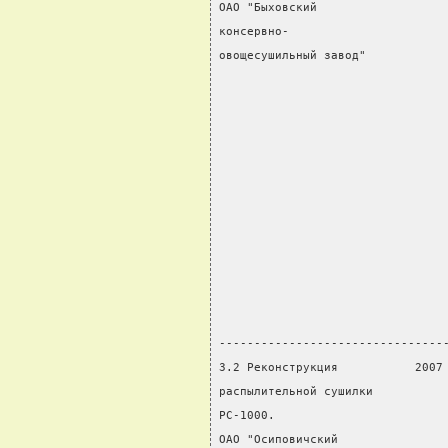
ОАО "Быховский                  
консервно-                      
овощесушильный завод"           
                                
                                
                                
                                
                                
                                
                                
                                
                                
                                
                                
--------------------------------
3.2 Реконструкция           2007
распылительной сушилки          
РС-1000.                        
ОАО "Осиповичский               