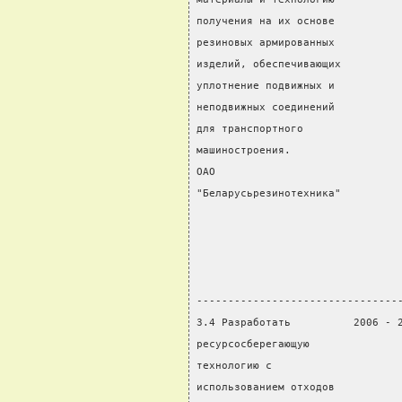
получения на их основе          
резиновых армированных          
изделий, обеспечивающих         
уплотнение подвижных и          
неподвижных соединений          
для транспортного               
машиностроения.                 
ОАО                             
"Беларусьрезинотехника"         
                                
                                
                                
                                
--------------------------------
3.4 Разработать          2006 - 
ресурсосберегающую              
технологию с                    
использованием отходов          