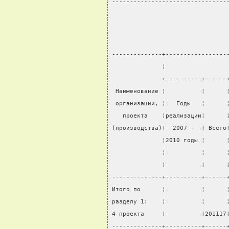
--------------------------------
--------------+-----------------
              ¦                 
              +----------+------
 Наименование ¦          ¦      
 организации, ¦   Годы   ¦      
   проекта    ¦реализации¦      
(производства)¦  2007 -  ¦ Всего
              ¦2010 годы ¦      
              ¦          ¦      
              ¦          ¦      
--------------+----------+------
Итого по      ¦          ¦      
разделу 1:    ¦          ¦      
4 проекта     ¦          ¦201117
--------------+----------+------