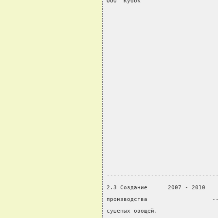
ООО "Кубок"                     
                                
                                
                                
                                
                                
                                
                                
                                
                                
                                
                                
                                
                                
                                
--------------------------------
2.3 Создание      2007 - 2010   
производства                   -
сушеных овощей.                 