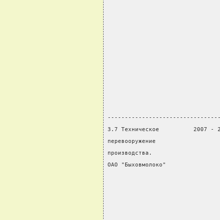
                                
                                
                                
                                
                                
                                
                                
                                
                                
--------------------------------
3.7 Техническое          2007 - 
перевооружение                  
производства.                   
ОАО "Быховмолоко"               
                                
                                
                                
                                