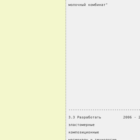
молочный комбинат"              
                                
                                
                                
                                
                                
                                
                                
                                
                                
                                
                                
                                
                                
--------------------------------
3.3 Разработать          2006 - 
эластомерные                    
композиционные                  
материалы и технологию          