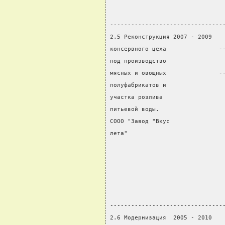
                                
                                
--------------------------------
2.5 Реконструкция 2007 - 2009   
консервного цеха               -
под производство                
мясных и овощных               -
полуфабрикатов и                
участка розлива                 
питьевой воды.                  
СООО "Завод "Вкус               
лета"                           
                                
                                
                                
                                
                                
--------------------------------
2.6 Модернизация  2005 - 2010   