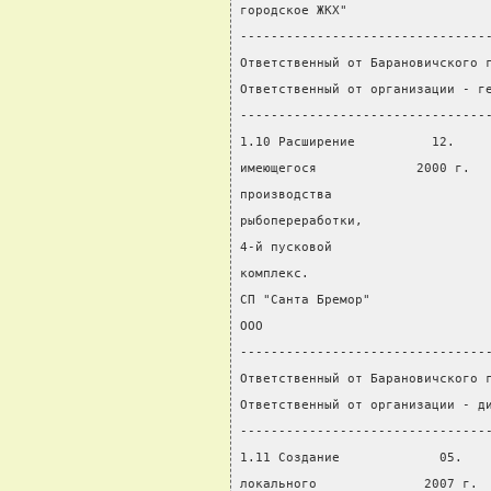
городское ЖКХ"
--------------------------------
Ответственный от Барановичского 
Ответственный от организации - г
--------------------------------
1.10 Расширение          12.    
имеющегося             2000 г.  
производства
рыбопереработки,
4-й пусковой
комплекс.
СП "Санта Бремор"
ООО
--------------------------------
Ответственный от Барановичского 
Ответственный от организации - д
--------------------------------
1.11 Создание             05.   
локального              2007 г. 