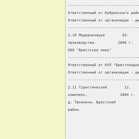
--------------------------------
Ответственный от Кобринского рай
Ответственный от организации - д
--------------------------------
2.10 Модернизация        03.    
производства.          2006 г.  
ОАО "Брестское пиво"
--------------------------------
Ответственный от КУП "Брестплодо
Ответственный от организации - д
--------------------------------
2.11 Туристический        12.   
комплекс,               2004 г. 
д. Тюхиничи, Брестский
район.