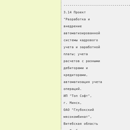
--------------------------------
3.14 Проект                     
"Разработка и                   
внедрение
автоматизированной
системы кадрового
учета и заработной
платы; учета
расчетов с разными
дебиторами и                    
кредиторами,                    
автоматизация учета
операций.
ИП "Топ Софт",
г. Минск,
ОАО "Глубокский
мясокомбинат",
Витебская область