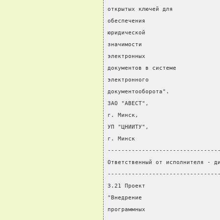
открытых ключей для
обеспечения
юридической
значимости                      
электронных                     
документов в системе
электронного
документооборота".
ЗАО "АВЕСТ",
г. Минск,
УП "ЦНИИТУ",
г. Минск
--------------------------------
Ответственный от исполнителя - д
--------------------------------
3.21 Проект                     
"Внедрение                      
программных