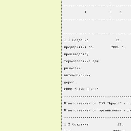
----------------------+---------
          1           ¦    2    
----------------------+---------
                                
--------------------------------
1.1 Создание             12.    
предприятия по         2006 г.  
производству                    
термопластика для               
разметки
автомобильных
дорог.
СООО "СТиМ Пласт"
--------------------------------
Ответственный от СЭЗ "Брест" - г
Ответственный от организации - д
--------------------------------
1.2 Создание              12.   