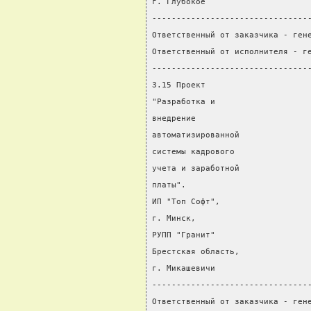
г. Глубокое
--------------------------------
Ответственный от заказчика - ген
Ответственный от исполнителя - г
--------------------------------
3.15 Проект                     
"Разработка и                   
внедрение
автоматизированной
системы кадрового
учета и заработной              
платы".                         
ИП "Топ Софт",
г. Минск,
РУПП "Гранит"
Брестская область,
г. Микашевичи
--------------------------------
Ответственный от заказчика - ген