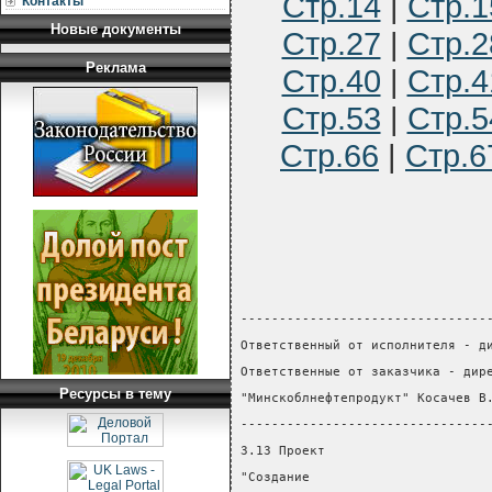
Стр.14
|
Стр.1
Контакты
Новые документы
Стр.27
|
Стр.2
Реклама
Стр.40
|
Стр.4
Стр.53
|
Стр.5
Стр.66
|
Стр.6
--------------------------------
Ответственный от исполнителя - д
Ответственные от заказчика - дир
Ресурсы в тему
"Минскоблнефтепродукт" Косачев В
--------------------------------
3.13 Проект                     
"Создание                       