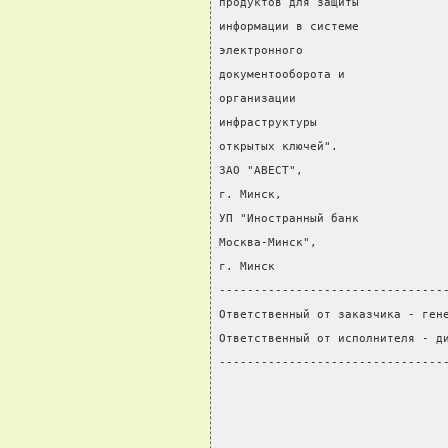
продуктов для защиты
информации в системе
электронного
документооборота и              
организации                     
инфраструктуры
открытых ключей".
ЗАО "АВЕСТ",
г. Минск,
УП "Иностранный банк
Москва-Минск",
г. Минск
--------------------------------
Ответственный от заказчика - ген
Ответственный от исполнителя - д
--------------------------------