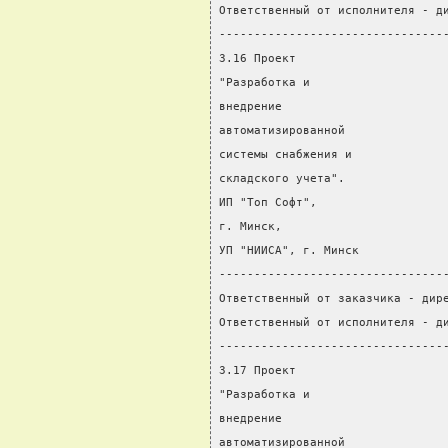
Ответственный от исполнителя - д
--------------------------------
3.16 Проект                     
"Разработка и                   
внедрение
автоматизированной              
системы снабжения и             
складского учета".
ИП "Топ Софт",
г. Минск,
УП "НИИСА", г. Минск
--------------------------------
Ответственный от заказчика - дир
Ответственный от исполнителя - д
--------------------------------
3.17 Проект                     
"Разработка и                   
внедрение
автоматизированной