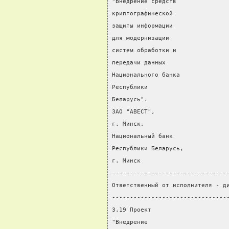
"Внедрение средств              
криптографической
защиты информации
для модернизации
систем обработки и
передачи данных                 
Национального банка             
Республики
Беларусь".
ЗАО "АВЕСТ",
г. Минск,
Национальный банк
Республики Беларусь,
г. Минск
--------------------------------
Ответственный от исполнителя - д
--------------------------------
3.19 Проект                     
"Внедрение                      