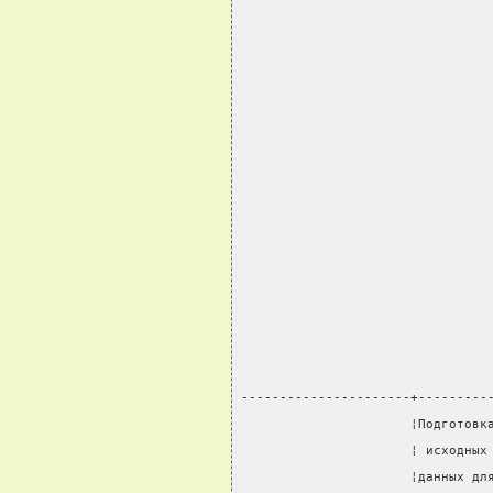
----------------------+---------
                      ¦Подготовк
                      ¦ исходных
                      ¦данных дл