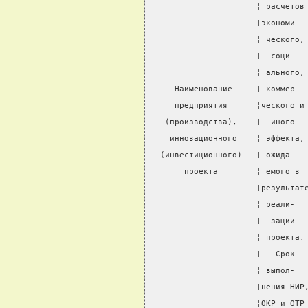
                      ¦ расчетов
                      ¦экономи- 
                      ¦ ческого,
                      ¦  соци-  
                      ¦ ального,
     Наименование     ¦ коммер- 
     предприятия      ¦ческого и
   (производства),    ¦  иного  
    инновационного    ¦ эффекта,
  (инвестиционного)   ¦ ожида-  
       проекта        ¦ емого в 
                      ¦результат
                      ¦ реали-  
                      ¦  зации  
                      ¦ проекта.
                      ¦   Срок  
                      ¦ выпол-  
                      ¦нения НИР
                      ¦ОКР и ОТР