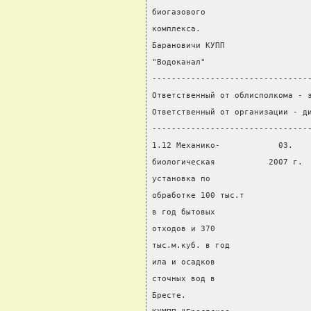
биогазового
комплекса.
Барановичи КУПП
"Водоканал"
--------------------------------
Ответственный от облисполкома - 
Ответственный от организации - д
--------------------------------
1.12 Механико-            03.   
биологическая           2007 г. 
установка по
обработке 100 тыс.т
в год бытовых
отходов и 370
тыс.м.куб. в год
ила и осадков
сточных вод в
Бресте.