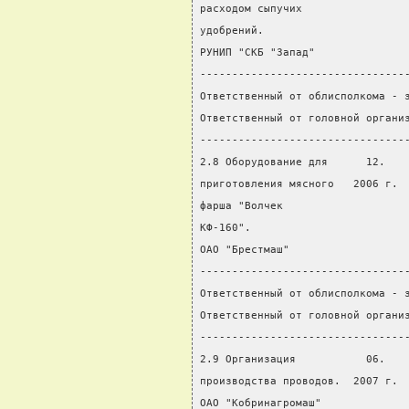
расходом сыпучих                
удобрений.
РУНИП "СКБ "Запад"
--------------------------------
Ответственный от облисполкома - 
Ответственный от головной органи
--------------------------------
2.8 Оборудование для      12.   
приготовления мясного   2006 г. 
фарша "Волчек                   
КФ-160".
ОАО "Брестмаш"
--------------------------------
Ответственный от облисполкома - 
Ответственный от головной органи
--------------------------------
2.9 Организация           06.   
производства проводов.  2007 г. 
ОАО "Кобринагромаш"