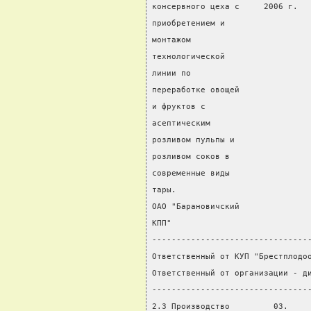
консервного цеха с     2006 г.  
приобретением и
монтажом
технологической
линии по
переработке овощей
и фруктов с
асептическим
розливом пульпы и
розливом соков в
современные виды
тары.
ОАО "Барановичский
КПП"
--------------------------------
Ответственный от КУП "Брестплодо
Ответственный от организации - д
--------------------------------
2.3 Производство         03.    