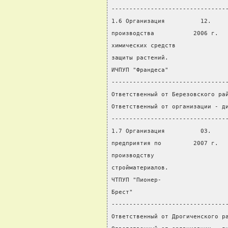
--------------------------------
1.6 Организация          12.    
производства           2006 г.  
химических средств              
защиты растений.
ИЧПУП "Франдеса"
--------------------------------
Ответственный от Березовского ра
Ответственный от организации - д
--------------------------------
1.7 Организация          03.    
предприятия по         2007 г.  
производству
стройматериалов.
ЧТПУП "Пионер-
Брест"
--------------------------------
Ответственный от Дрогиченского р