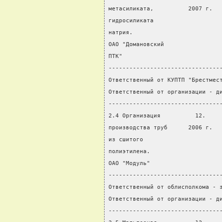
метасиликата,          2007 г.  
гидросиликата
натрия.
ОАО "Домановский
ПТК"
--------------------------------
Ответственный от КУПТП "Брестмес
Ответственный от организации - д
--------------------------------
2.4 Организация          12.    
производства труб      2006 г.  
из сшитого
полиэтилена.
ОАО "Модуль"
--------------------------------
Ответственный от облисполкома - 
Ответственный от организации - д
--------------------------------