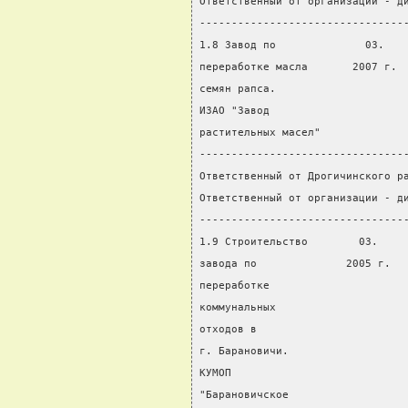
Ответственный от организации - д
--------------------------------
1.8 Завод по              03.   
переработке масла       2007 г. 
семян рапса.
ИЗАО "Завод
растительных масел"
--------------------------------
Ответственный от Дрогичинского р
Ответственный от организации - д
--------------------------------
1.9 Строительство        03.    
завода по              2005 г.  
переработке
коммунальных
отходов в
г. Барановичи.
КУМОП
"Барановичское