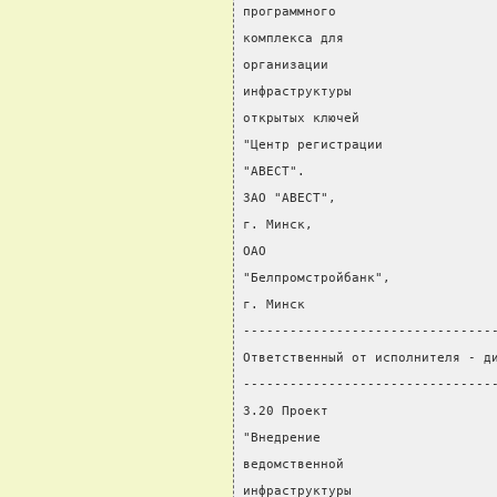
программного
комплекса для
организации
инфраструктуры
открытых ключей
"Центр регистрации
"АВЕСТ".
ЗАО "АВЕСТ",
г. Минск,
ОАО
"Белпромстройбанк",
г. Минск
--------------------------------
Ответственный от исполнителя - д
--------------------------------
3.20 Проект                     
"Внедрение                      
ведомственной
инфраструктуры