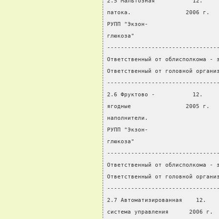
2.5 Мальтозная           12.    
патока.                2006 г.  
РУПП "Экзон-
глюкоза"
--------------------------------
Ответственный от облисполкома - 
Ответственный от головной органи
--------------------------------
2.6 Фруктово -           12.    
ягодные                2005 г.  
наполнители.
РУПП "Экзон-
глюкоза"
--------------------------------
Ответственный от облисполкома - 
Ответственный от головной органи
--------------------------------
2.7 Автоматизированная    12.   
система управления      2006 г. 