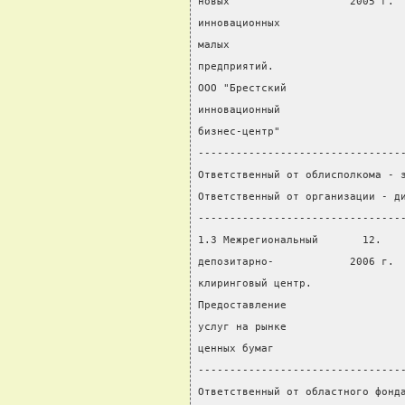
новых                   2005 г. 
инновационных                   
малых                           
предприятий.
ООО "Брестский
инновационный
бизнес-центр"
--------------------------------
Ответственный от облисполкома - 
Ответственный от организации - д
--------------------------------
1.3 Межрегиональный       12.   
депозитарно-            2006 г. 
клиринговый центр.              
Предоставление                  
услуг на рынке
ценных бумаг
--------------------------------
Ответственный от областного фонд