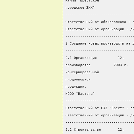
КУМПП "Брестское
городское ЖКХ"
--------------------------------
Ответственный от облисполкома - 
Ответственный от организации - д
--------------------------------
2 Создание новых производств на 
--------------------------------
2.1 Организация          12.    
производства           2003 г.  
консервированной
плодоовощной
продукции.
ИООО "Вастега"
--------------------------------
Ответственный от СЭЗ "Брест" - г
Ответственный от организации - д
--------------------------------
2.2 Строительство        12.    