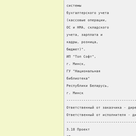
системы
бухгалтерского учета
(кассовые операции,
ОС и НМА, складского            
учета, зарплата и               
кадры, розница,
бюджет)".
ИП "Топ Софт",
г. Минск,
ГУ "Национальная
библиотека"
Республики Беларусь,
г. Минск
--------------------------------
Ответственный от заказчика - дир
Ответственный от исполнителя - д
--------------------------------
3.18 Проект                     