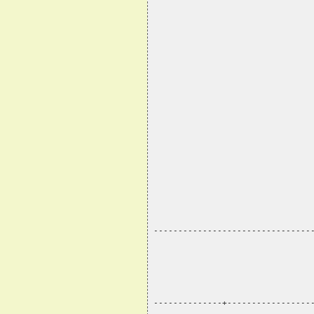
                                
                                
                                
                                
                                
                                
                                
                                
                                
                                
                                
                                
                                
--------------------------------
--------------+-----------------