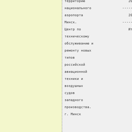
территорию                     2
национального               ----
аэропорта                      2
Минск.                      ----
Центр по                       И
техническому                    
обслуживанию и                  
ремонту новых                   
типов                           
российской                      
авиационной                     
техники и                       
воздушных                       
судов                           
западного                       
производства.                   
г. Минск                        
                                
                                