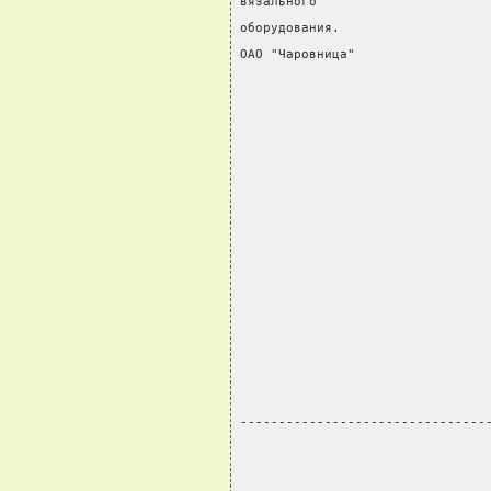
вязального                      
оборудования.                   
ОАО "Чаровница"                 
                                
                                
                                
                                
                                
                                
                                
                                
                                
                                
                                
                                
                                
--------------------------------