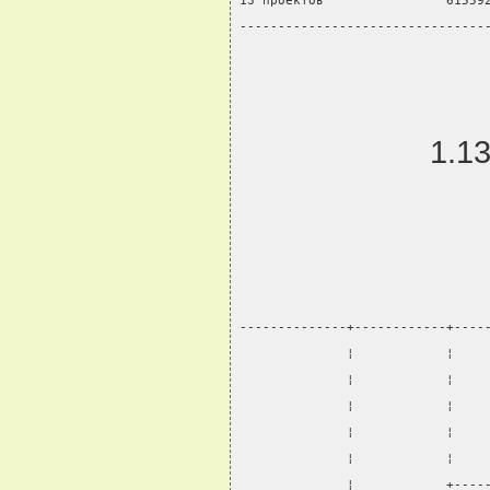
13 проектов                61559
--------------------------------
1.1
--------------+------------+----
              ¦            ¦    
              ¦            ¦    
              ¦            ¦    
              ¦            ¦    
              ¦            ¦    
              ¦            +----