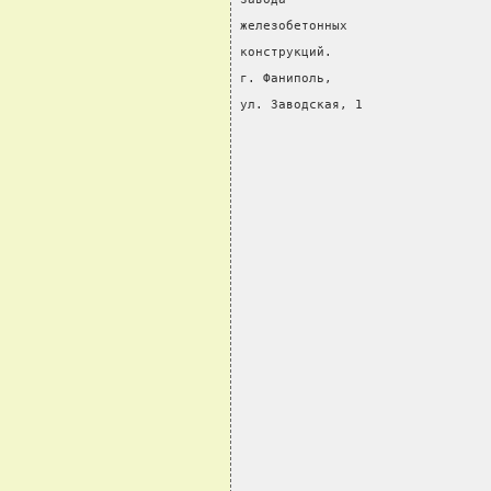
железобетонных                  
конструкций.                    
г. Фаниполь,                    
ул. Заводская, 1                
                                
                                
                                
                                
                                
                                
                                
                                
                                
                                
                                
                                
                                
                                