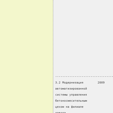
                                
                                
                                
                                
                                
                                
                                
                                
                                
                                
                                
                                
--------------------------------
3.2 Модернизация        2009    
автоматизированной              
системы управления              
бетоносмесительным              
цехом на филиале                
завода                          