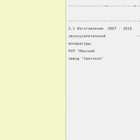
-----------------+------------+-
                                
--------------------------------
2.1 Изготовление  2007 - 2010   
звукоусилительной              -
аппаратуры.                     
РУП "Минский                    
завод "Светокон"                
                                
                                
                                
                                
                                
                                
                                
                                
                                
                                