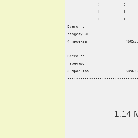
              ¦           ¦     
              ¦           ¦     
--------------+-----------+-----
Всего по
разделу 3:
4 проекта                  46055
--------------------------------
Всего по
перечню:
8 проектов                 58964
--------------------------------
1.14 