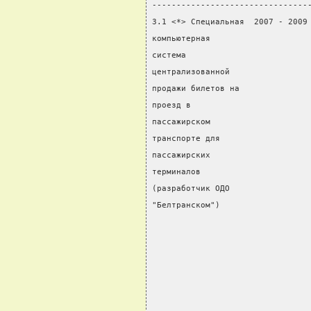
--------------------------------
3.1 <*> Специальная  2007 - 2009
компьютерная                    
система                         
централизованной                
продажи билетов на              
проезд в                        
пассажирском                    
транспорте для                  
пассажирских                    
терминалов                      
(разработчик ОДО                
"Белтранском")                  
                                
                                
                                
                                
                                
                                