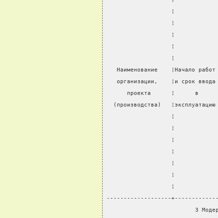
                   ¦            
                   ¦            
                   ¦            
                   ¦            
                   ¦            
   Наименование    ¦Начало работ
   организации,    ¦и срок ввода
      проекта      ¦      в     
  (производства)   ¦эксплуатацию
                   ¦            
                   ¦            
                   ¦            
                   ¦            
                   ¦            
                   ¦            
                   ¦            
-------------------+------------
                          3 Моде