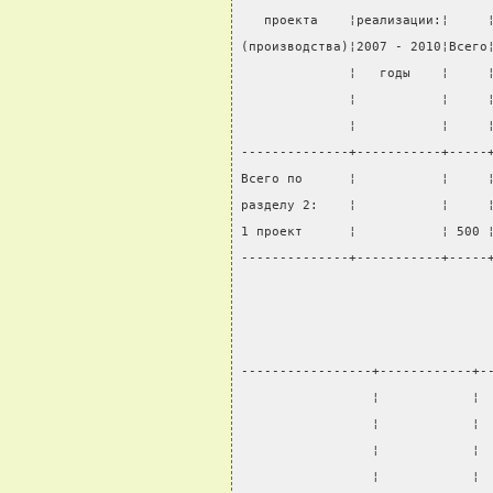
   проекта    ¦реализации:¦     
(производства)¦2007 - 2010¦Всего
              ¦   годы    ¦     
              ¦           ¦     
              ¦           ¦     
--------------+-----------+-----
Всего по      ¦           ¦     
разделу 2:    ¦           ¦     
1 проект      ¦           ¦ 500 
--------------+-----------+-----
-----------------+------------+-
                 ¦            ¦ 
                 ¦            ¦ 
                 ¦            ¦ 
                 ¦            ¦ 