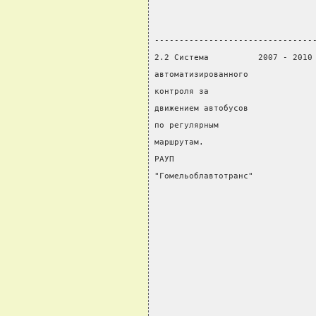
                                
                                
--------------------------------
2.2 Система          2007 - 2010
автоматизированного             
контроля за                     
движением автобусов             
по регулярным                   
маршрутам.                      
РАУП                            
"Гомельоблавтотранс"            
                                
                                
                                
                                
                                
                                
                                
                                