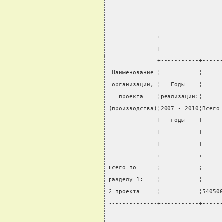
--------------+-----------------
              ¦                 
              +-----------+-----
 Наименование ¦           ¦     
 организации, ¦   Годы    ¦     
   проекта    ¦реализации:¦     
(производства)¦2007 - 2010¦Всего
              ¦   годы    ¦     
              ¦           ¦     
              ¦           ¦     
--------------+-----------+-----
Всего по      ¦           ¦     
разделу 1:    ¦           ¦     
2 проекта     ¦           ¦54050
--------------+-----------+-----