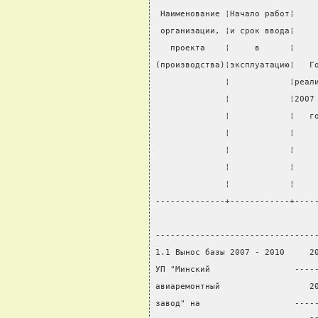
 Наименование ¦Начало работ¦    
 организации, ¦и срок ввода¦    
   проекта    ¦     в      ¦    
(производства)¦эксплуатацию¦   Г
              ¦            ¦реал
              ¦            ¦2007
              ¦            ¦   г
              ¦            ¦    
              ¦            ¦    
              ¦            ¦    
              ¦            ¦    
--------------+------------+----
                                
--------------------------------
1.1 Вынос базы 2007 - 2010     2
УП "Минский                 ----
авиаремонтный                  2
завод" на                   ----