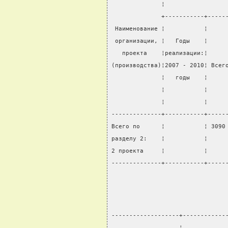
              ¦                 
              +-----------+-----
 Наименование ¦           ¦     
 организации, ¦   Годы    ¦     
   проекта    ¦реализации:¦     
(производства)¦2007 - 2010¦ Всег
              ¦   годы    ¦     
              ¦           ¦     
              ¦           ¦     
--------------+-----------+-----
Всего по      ¦           ¦ 3090
разделу 2:    ¦           ¦     
2 проекта     ¦           ¦     
--------------+-----------+-----
-------------------+------------
                   ¦            