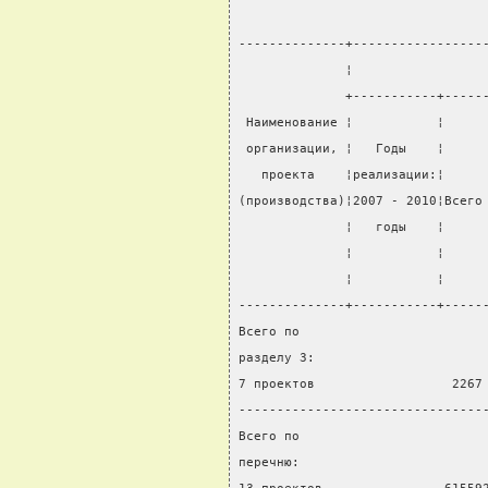
--------------+-----------------
              ¦                 
              +-----------+-----
 Наименование ¦           ¦     
 организации, ¦   Годы    ¦     
   проекта    ¦реализации:¦     
(производства)¦2007 - 2010¦Всего
              ¦   годы    ¦     
              ¦           ¦     
              ¦           ¦     
--------------+-----------+-----
Всего по
разделу 3:
7 проектов                  2267
--------------------------------
Всего по
перечню: