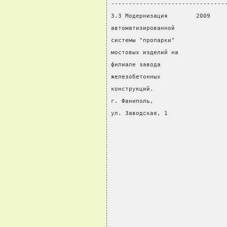
--------------------------------
3.3 Модернизация        2009    
автоматизированной              
системы "пропарки"              
мостовых изделий на             
филиале завода                  
железобетонных                  
конструкций.                    
г. Фаниполь,                    
ул. Заводская, 1                
                                
                                
                                
                                
                                
                                
                                
                                
                                