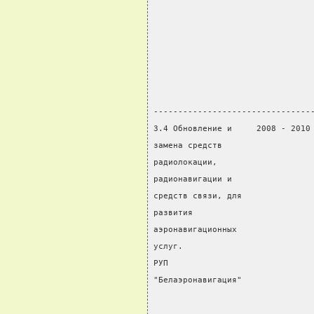
                                
                                
                                
                                
                                
                                
--------------------------------
3.4 Обновление и     2008 - 2010
замена средств                  
радиолокации,                   
радионавигации и                
средств связи, для              
развития                        
аэронавигационных               
услуг.                          
РУП                             
"Белаэронавигация"              
                                
                                