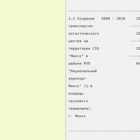
                                
--------------------------------
1.2 Создание   2008 - 2010     2
транспортно-                ----
логистического                 2
центра на                   ----
территории СЭЗ                 2
"Минск" в                   ----
районе РУП                     И
"Национальный                   
аэропорт                        
Минск" (1-я                     
очередь                         
грузового                       
терминала).                     
г. Минск                        
                                
--------------------------------