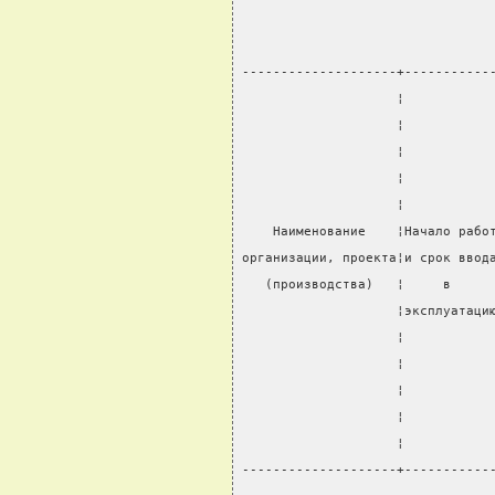
--------------------+-----------
                    ¦           
                    ¦           
                    ¦           
                    ¦           
                    ¦           
    Наименование    ¦Начало рабо
организации, проекта¦и срок ввод
   (производства)   ¦     в     
                    ¦эксплуатаци
                    ¦           
                    ¦           
                    ¦           
                    ¦           
                    ¦           
--------------------+-----------