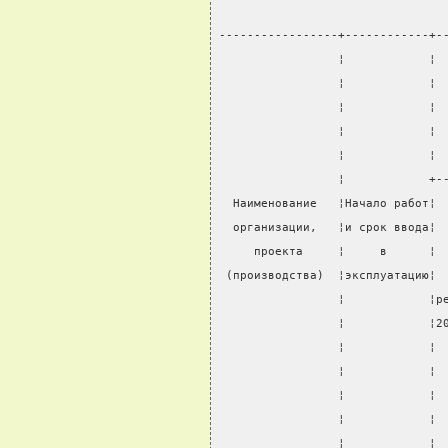
-----------------+------------+-
                 ¦            ¦ 
                 ¦            ¦ 
                 ¦            ¦ 
                 ¦            ¦ 
                 ¦            ¦ 
                 ¦            +-
  Наименование   ¦Начало работ¦ 
  организации,   ¦и срок ввода¦ 
     проекта     ¦     в      ¦ 
 (производства)  ¦эксплуатацию¦ 
                 ¦            ¦р
                 ¦            ¦2
                 ¦            ¦ 
                 ¦            ¦ 
                 ¦            ¦ 
                 ¦            ¦ 
                 ¦            ¦ 