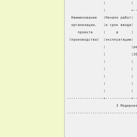
                 ¦            ¦ 
                 ¦            +-
  Наименование   ¦Начало работ¦ 
  организации,   ¦и срок ввода¦ 
     проекта     ¦     в      ¦ 
 (производства)  ¦эксплуатацию¦ 
                 ¦            ¦р
                 ¦            ¦2
                 ¦            ¦ 
                 ¦            ¦ 
                 ¦            ¦ 
                 ¦            ¦ 
                 ¦            ¦ 
-----------------+------------+-
                       3 Модерни
--------------------------------