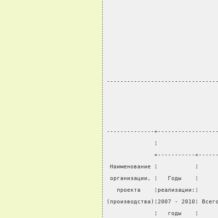
                                
                                
                                
                                
                                
                                
--------------------------------
--------------+-----------------
              ¦                 
              +-----------+-----
 Наименование ¦           ¦     
 организации, ¦   Годы    ¦     
   проекта    ¦реализации:¦     
(производства)¦2007 - 2010¦ Всег
              ¦   годы    ¦     