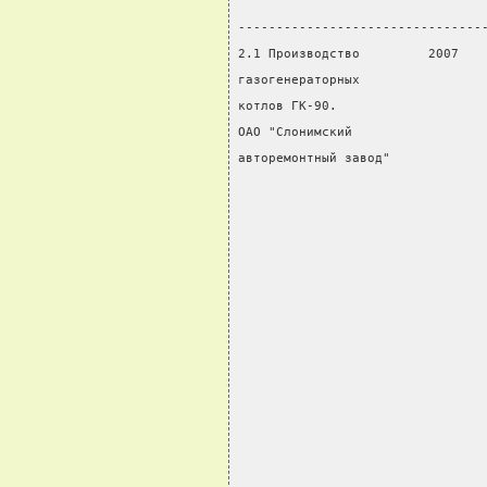
                                
--------------------------------
2.1 Производство         2007   
газогенераторных                
котлов ГК-90.                   
ОАО "Слонимский                 
авторемонтный завод"            
                                
                                
                                
                                
                                
                                
                                
                                
                                
                                
                                
                                