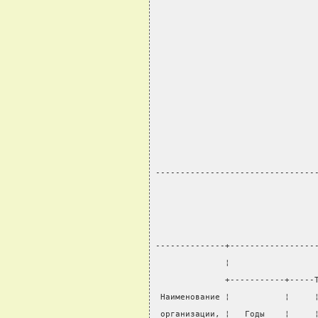
                                
                                
                                
                                
                                
                                
                                
                                
                                
                                
--------------------------------
--------------+-----------------
              ¦                 
              +-----------+-----
 Наименование ¦           ¦     
 организации, ¦   Годы    ¦     