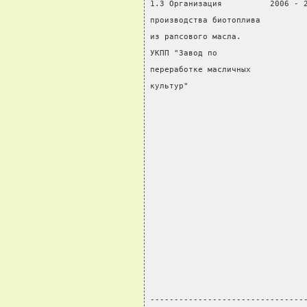
1.3 Организация          2006 - 
производства биотоплива         
из рапсового масла.             
УКПП "Завод по                  
переработке масличных           
культур"                        
                                
                                
                                
                                
                                
                                
                                
                                
                                
                                
                                
                                
--------------------------------