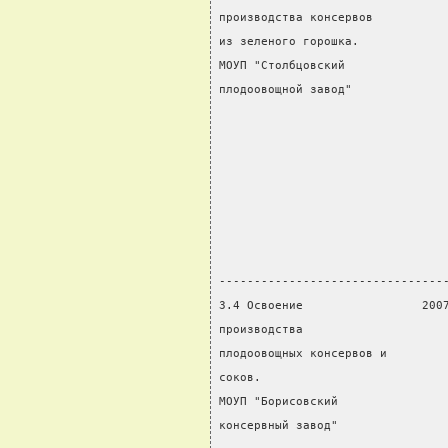
производства консервов          
из зеленого горошка.            
МОУП "Столбцовский              
плодоовощной завод"             
                                
                                
                                
                                
                                
                                
                                
--------------------------------
3.4 Освоение                 200
производства                    
плодоовощных консервов и        
соков.                          
МОУП "Борисовский               
консервный завод"               