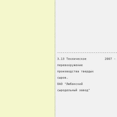
                                
                                
                                
                                
                                
                                
                                
                                
--------------------------------
3.13 Техническое          2007 -
перевооружение                  
производства твердых            
сыров.                          
ОАО "Любанский                  
сыродельный завод"              
                                
                                
                                
                                