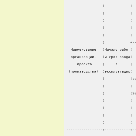
                 ¦            ¦ 
                 ¦            ¦ 
                 ¦            ¦ 
                 ¦            ¦ 
                 ¦            ¦ 
                 ¦            +-
  Наименование   ¦Начало работ¦ 
  организации,   ¦и срок ввода¦ 
     проекта     ¦     в      ¦ 
 (производства)  ¦эксплуатацию¦ 
                 ¦            ¦р
                 ¦            ¦ 
                 ¦            ¦2
                 ¦            ¦ 
                 ¦            ¦ 
                 ¦            ¦ 
                 ¦            ¦ 
-----------------+------------+-