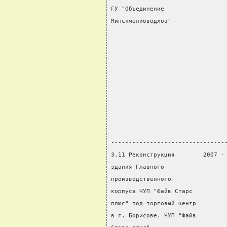
ГУ "Объединение                 
Минскмелиоводхоз"               
                                
                                
                                
                                
                                
                                
                                
                                
                                
--------------------------------
3.11 Реконструкция        2007 -
здания Главного                 
производственного               
корпуса ЧУП "Файв Старс         
плюс" под торговый центр        
в г. Борисове. ЧУП "Файв        