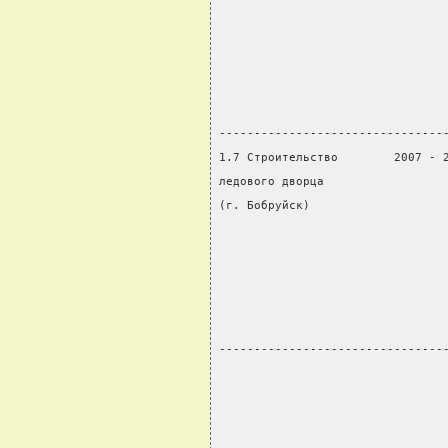
                                
                                
                                
                                
                                
--------------------------------
1.7 Строительство        2007 - 
ледового дворца                 
(г. Бобруйск)                   
                                
                                
                                
                                
                                
--------------------------------