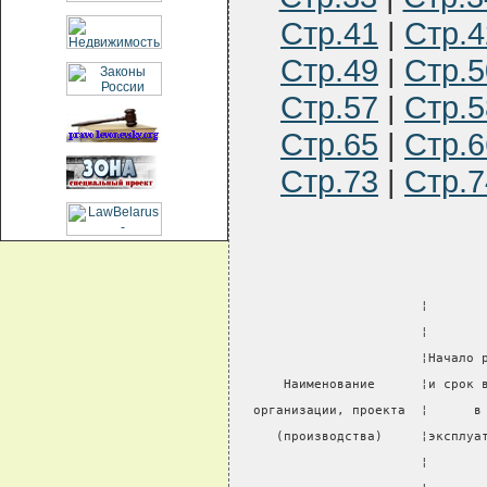
Стр.41
|
Стр.4
Стр.49
|
Стр.5
Стр.57
|
Стр.5
Стр.65
|
Стр.6
Стр.73
|
Стр.7
                        ¦       
                        ¦       
                        ¦Начало 
      Наименование      ¦и срок 
  организации, проекта  ¦      в
     (производства)     ¦эксплуа
                        ¦       