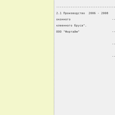
                                
--------------------------------
2.1 Производство  2006 - 2008   
оконного                       -
клеенного бруса".               
ООО "Фортайм"                  -
                                
                               -
                                
                               -
                                
                                
                                
                                
                                
                                
                                