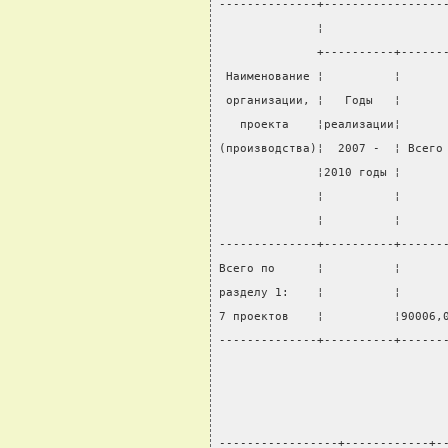
--------------+-----------------
              ¦                 
              +----------+------
 Наименование ¦          ¦      
 организации, ¦   Годы   ¦      
   проекта    ¦реализации¦      
(производства)¦  2007 -  ¦ Всего
              ¦2010 годы ¦      
              ¦          ¦      
              ¦          ¦      
--------------+----------+------
Всего по      ¦          ¦      
разделу 1:    ¦          ¦      
7 проектов    ¦          ¦90006,
--------------+----------+------
-----------------+------------+-