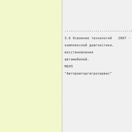
                                
                                
                                
                                
--------------------------------
3.6 Освоение технологий   2007 -
комплексной диагностики,        
восстановления                  
автомобилей.                    
МОУП                            
"Автпромторгагросервис"         
                                
                                
                                
                                
                                
                                
                                
                                