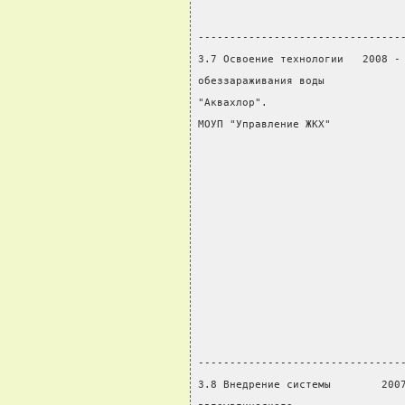
                                
--------------------------------
3.7 Освоение технологии   2008 -
обеззараживания воды            
"Аквахлор".                     
МОУП "Управление ЖКХ"           
                                
                                
                                
                                
                                
                                
                                
                                
                                
                                
--------------------------------
3.8 Внедрение системы        200