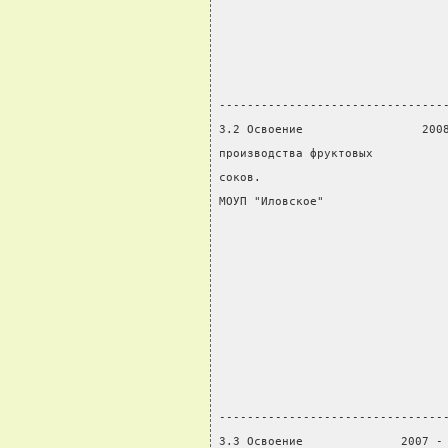
                                
                                
                                
                                
--------------------------------
3.2 Освоение                 200
производства фруктовых          
соков.                          
МОУП "Иловское"                 
                                
                                
                                
                                
                                
                                
                                
                                
--------------------------------
3.3 Освоение              2007 -