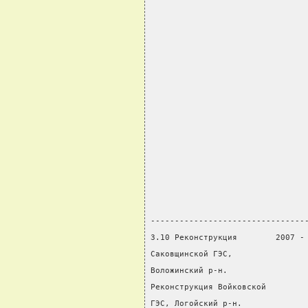
                                
                                
                                
                                
                                
                                
                                
                                
                                
                                
                                
                                
                                
--------------------------------
3.10 Реконструкция        2007 -
Саковщинской ГЭС,               
Воложинский р-н.                
Реконструкция Войковской        
ГЭС, Логойский р-н.             