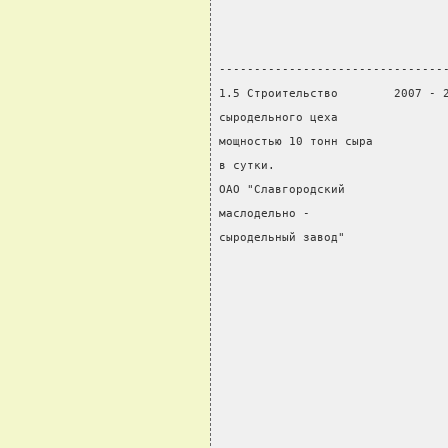
                                
                                
--------------------------------
1.5 Строительство        2007 - 
сыродельного цеха               
мощностью 10 тонн сыра          
в сутки.                        
ОАО "Славгородский              
маслодельно -                   
сыродельный завод"              
                                
                                
                                
                                
                                
                                
                                
                                