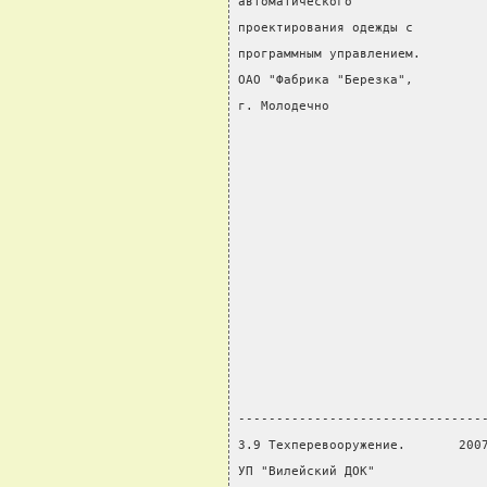
автоматического                 
проектирования одежды с         
программным управлением.        
ОАО "Фабрика "Березка",         
г. Молодечно                    
                                
                                
                                
                                
                                
                                
                                
                                
                                
                                
                                
--------------------------------
3.9 Техперевооружение.       200
УП "Вилейский ДОК"              