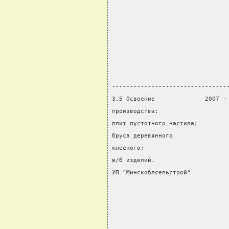
                                
                                
                                
                                
                                
                                
                                
--------------------------------
3.5 Освоение              2007 -
производства:                   
плит пустотного настила;        
бруса деревянного               
клееного;                       
ж/б изделий.                    
УП "Минскоблсельстрой"          
                                
                                
                                
                                