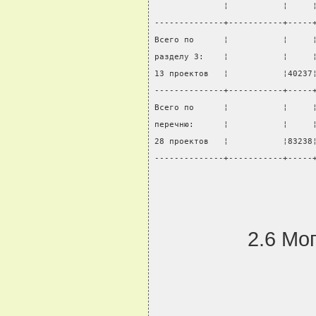
              ¦           ¦     
--------------+-----------+-----
Всего по      ¦           ¦     
разделу 3:    ¦           ¦     
13 проектов   ¦           ¦40237
--------------+-----------+-----
Всего по      ¦           ¦     
перечню:      ¦           ¦     
28 проектов   ¦           ¦83238
--------------+-----------+-----
2.6 Мо