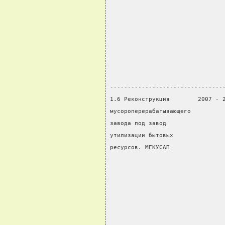
                                
                                
                                
                                
                                
                                
                                
--------------------------------
1.6 Реконструкция        2007 - 
мусороперерабатывающего         
завода под завод                
утилизации бытовых              
ресурсов. МГКУСАП               
                                
                                
                                
                                
                                
                                