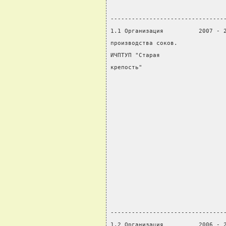
                                
--------------------------------
1.1 Организация          2007 - 
производства соков.             
ИЧПТУП "Старая                  
крепость"                       
                                
                                
                                
                                
                                
                                
                                
                                
                                
                                
                                
--------------------------------
1.2 Организация          2006 - 