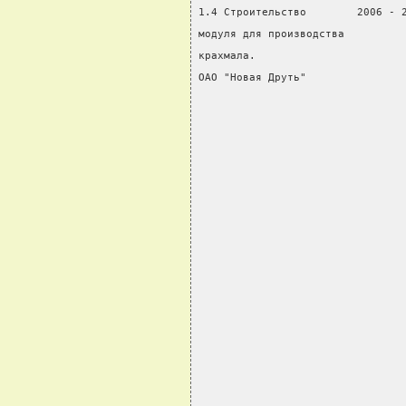
1.4 Строительство        2006 - 
модуля для производства         
крахмала.                       
ОАО "Новая Друть"               
                                
                                
                                
                                
                                
                                
                                
                                
                                
                                
                                
                                
                                
                                
                                