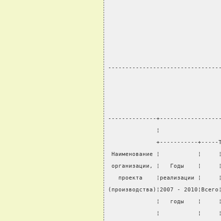
                                
                                
                                
                                
                                
--------------------------------
--------------+-----------------
              ¦                 
              +-----------+-----
 Наименование ¦           ¦     
 организации, ¦   Годы    ¦     
   проекта    ¦реализации ¦     
(производства)¦2007 - 2010¦Всего
              ¦   годы    ¦     
              ¦           ¦     