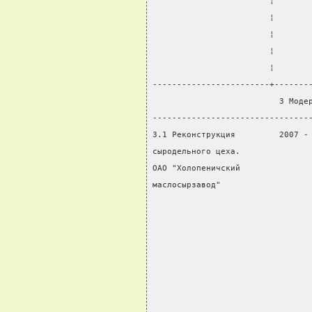
                        ¦       
                        ¦       
                        ¦       
                        ¦       
                        ¦       
------------------------+-------
                          3 Моде
--------------------------------
3.1 Реконструкция         2007 -
сыродельного цеха.              
ОАО "Холопеничский              
маслосырзавод"                  
                                
                                
                                
                                
                                
                                
                                