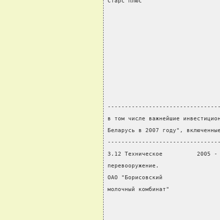
Старс плюс"                     
                                
                                
                                
                                
                                
                                
                                
                                
--------------------------------
в том числе важнейшие инвестицио
Беларусь в 2007 году", включенны
--------------------------------
3.12 Техническое          2005 -
перевооружение.                 
ОАО "Борисовский                
молочный комбинат"              
                                
                                