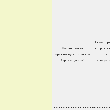
-----------------------+--------
                       ¦        
                       ¦        
                       ¦        
                       ¦        
                       ¦        
                       ¦        
                       ¦Начало р
     Наименование      ¦и срок в
 организации, проекта  ¦      в 
    (производства)     ¦эксплуат
                       ¦        
                       ¦        
                       ¦        
                       ¦        
                       ¦        
                       ¦        
                       ¦        
-----------------------+--------