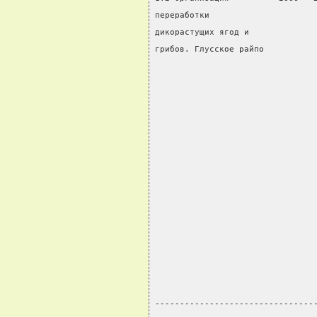
переработки                     
дикорастущих ягод и             
грибов. Глусское райпо          
                                
                                
                                
                                
                                
                                
                                
                                
                                
                                
                                
                                
                                
                                
--------------------------------