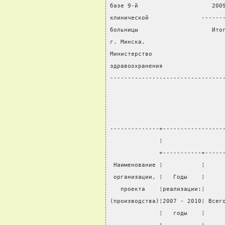
базе 9-й                     200
клинической               ------
больницы                     Ито
г. Минска.                      
Министерство
здравоохранения
--------------------------------
--------------+-----------------
              ¦                 
              +-----------+-----
 Наименование ¦           ¦     
 организации, ¦   Годы    ¦     
   проекта    ¦реализации:¦     
(производства)¦2007 - 2010¦ Всег
              ¦   годы    ¦     