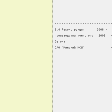
                                
                                
                                
--------------------------------
3.4 Реконструкция       2008 -  
производства ячеистого   2009   
бетона.                         
ОАО "Минский КСИ"               
                                
                                
                                
                                
                                
                                
                                
                                
                                
                                