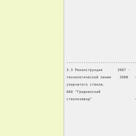
                                
                                
                                
                                
                                
                                
                                
                                
--------------------------------
3.3 Реконструкция       2007 -  
технологической линии    2008   
узорчатого стекла.              
ОАО "Гродненский                
стеклозавод"                    
                                
                                
                                
                                
                                