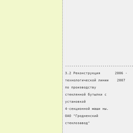
                                
                                
                                
                                
                                
                                
                                
                                
                                
--------------------------------
3.2 Реконструкция       2006 -  
технологической линии    2007   
по производству                 
стеклянной бутылки с            
установкой                      
4-секционной маши ны.           
ОАО "Гродненский                
стеклозавод"                    
                                