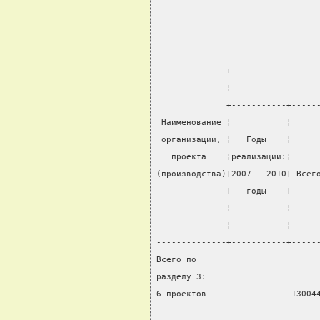
--------------+-----------------
              ¦                 
              +-----------+-----
 Наименование ¦           ¦     
 организации, ¦   Годы    ¦     
   проекта    ¦реализации:¦     
(производства)¦2007 - 2010¦ Всег
              ¦   годы    ¦     
              ¦           ¦     
              ¦           ¦     
--------------+-----------+-----
Всего по
разделу 3:
6 проектов                 13004
--------------------------------