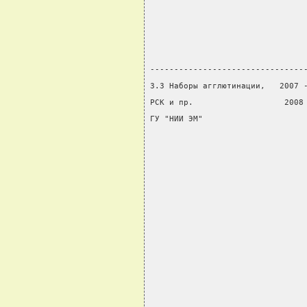
                                
                                
                                
                                
--------------------------------
3.3 Наборы агглютинации,   2007 
РСК и пр.                   2008
ГУ "НИИ ЭМ"                     
                                
                                
                                
                                
                                
                                
                                
                                
                                
                                
                                