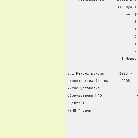
                      ¦эксплуа-¦
                      ¦ тацию  ¦
                      ¦        ¦
                      ¦        ¦
                      ¦        ¦
                      ¦        ¦
----------------------+--------+
                         3 Модер
--------------------------------
3.1 Реконструкция       2005 -  
производства (в том      2008   
числе установка                 
оборудования НПО                
"Центр").                       
РУПП "Гранит"                   
                                
                                
                                