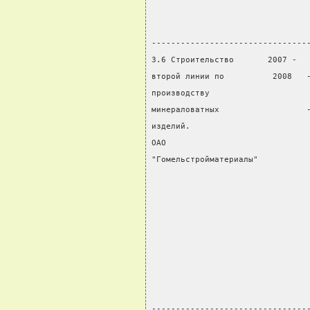
                                
                                
--------------------------------
3.6 Строительство       2007 -  
второй линии по          2008   
производству                    
минераловатных                  
изделий.                        
ОАО                             
"Гомельстройматериалы"          
                                
                                
                                
                                
                                
                                
                                
                                
--------------------------------