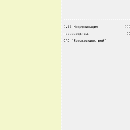
                                
                                
--------------------------------
2.11 Модернизация             20
производства.                  2
ОАО "Борисовжилстрой"           
                                
                                
                                
                                
                                
                                
                                
                                
                                
                                
                                
                                