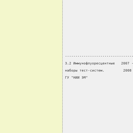
                                
                                
                                
                                
                                
                                
                                
--------------------------------
3.2 Иммунофлуоресцентные   2007 
наборы тест-систем.         2008
ГУ "НИИ ЭМ"                     
                                
                                
                                
                                
                                
                                
                                