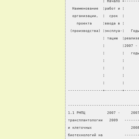
                ¦ Начало +------
  Наименование  ¦работ и ¦      
  организации,  ¦  срок  ¦      
    проекта     ¦ввода в ¦      
 (производства) ¦эксплуа-¦   Год
                ¦ тацию  ¦реализ
                ¦        ¦2007 -
                ¦        ¦   год
                ¦        ¦      
                ¦        ¦      
                ¦        ¦      
                ¦        ¦      
----------------+--------+------
                                
--------------------------------
1.1 РНПЦ          2007 -     200
трансплантологии   2009   ------
и клеточных                  200
биотехнологий на          ------