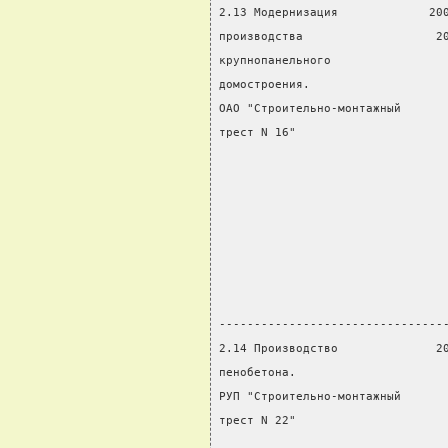
2.13 Модернизация             20
производства                   2
крупнопанельного                
домостроения.                   
ОАО "Строительно-монтажный      
трест N 16"                     
                                
                                
                                
                                
                                
                                
                                
--------------------------------
2.14 Производство              2
пенобетона.                     
РУП "Строительно-монтажный      
трест N 22"                     
                                