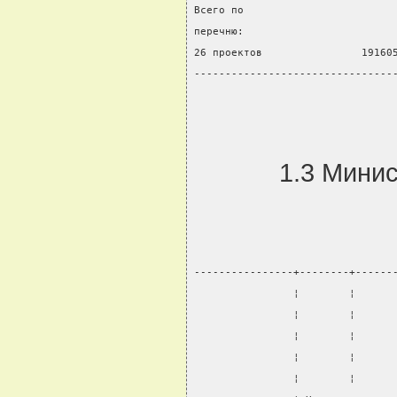
Всего по
перечню:
26 проектов                19160
--------------------------------
1.3 Мини
----------------+--------+------
                ¦        ¦      
                ¦        ¦      
                ¦        ¦      
                ¦        ¦      
                ¦        ¦      