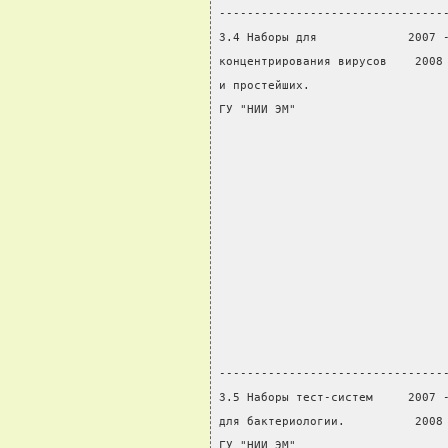
--------------------------------
3.4 Наборы для             2007 
концентрирования вирусов    2008
и простейших.                   
ГУ "НИИ ЭМ"                     
                                
                                
                                
                                
                                
                                
                                
                                
                                
                                
--------------------------------
3.5 Наборы тест-систем     2007 
для бактериологии.          2008
ГУ "НИИ ЭМ"                     