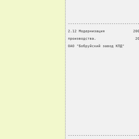
                                
                                
                                
--------------------------------
2.12 Модернизация             20
производства.                  2
ОАО "Бобруйский завод КПД"      
                                
                                
                                
                                
                                
                                
                                
                                
                                
                                
                                
--------------------------------