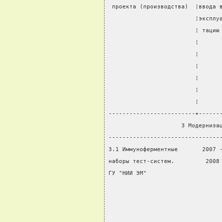
 проекта (производства)  ¦ввода 
                         ¦эксплу
                         ¦ тацию
                         ¦      
                         ¦      
                         ¦      
                         ¦      
                         ¦      
                         ¦      
-------------------------+------
                     3 Модерниза
--------------------------------
3.1 Иммуноферментные       2007 
наборы тест-систем.         2008
ГУ "НИИ ЭМ"                     
                                
                                
                                
                                