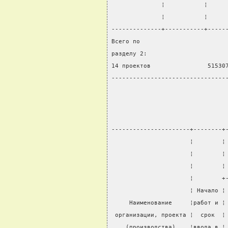
              ¦           ¦     
              ¦           ¦     
--------------+-----------+-----
Всего по
разделу 2:
14 проектов                51530
--------------------------------
----------------------+--------+
                      ¦        ¦
                      ¦        ¦
                      ¦        ¦
                      ¦        +
                      ¦ Начало ¦
     Наименование     ¦работ и ¦
 организации, проекта ¦  срок  ¦
    (производства)    ¦ввода в ¦