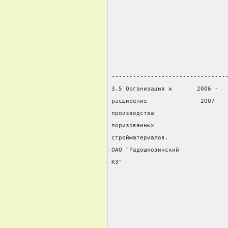
                                
                                
                                
                                
                                
                                
--------------------------------
3.5 Организация и       2006 -  
расширение               2007   
производства                    
поризованных                    
стройматериалов.                
ОАО "Радошковичский             
КЗ"                             
                                
                                
                                
                                
                                