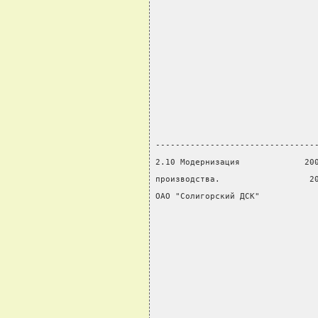
                                
                                
                                
                                
                                
                                
                                
                                
--------------------------------
2.10 Модернизация             20
производства.                  2
ОАО "Солигорский ДСК"           
                                
                                
                                
                                
                                
                                
                                