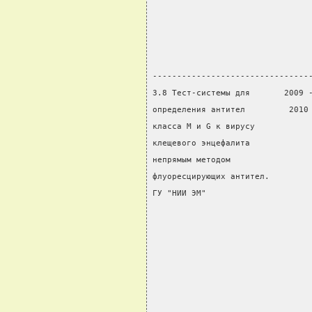
                                
                                
                                
                                
--------------------------------
3.8 Тест-системы для       2009 
определения антител         2010
класса М и G к вирусу           
клещевого энцефалита            
непрямым методом                
флуоресцирующих антител.        
ГУ "НИИ ЭМ"                     
                                
                                
                                
                                
                                
                                
                                