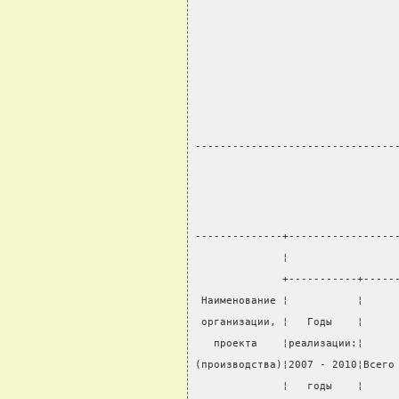
                                
                                
                                
                                
                                
                                
--------------------------------
--------------+-----------------
              ¦                 
              +-----------+-----
 Наименование ¦           ¦     
 организации, ¦   Годы    ¦     
   проекта    ¦реализации:¦     
(производства)¦2007 - 2010¦Всего
              ¦   годы    ¦     