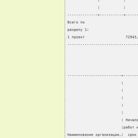
              ¦           ¦     
              ¦           ¦     
--------------+-----------+-----
Всего по
разделу 1:
1 проект                   72943
--------------------------------
-------------------------+------
                         ¦      
                         ¦      
                         ¦      
                         ¦      
                         ¦      
                         ¦ Начал
                         ¦работ 
Наименование организации,¦  срок