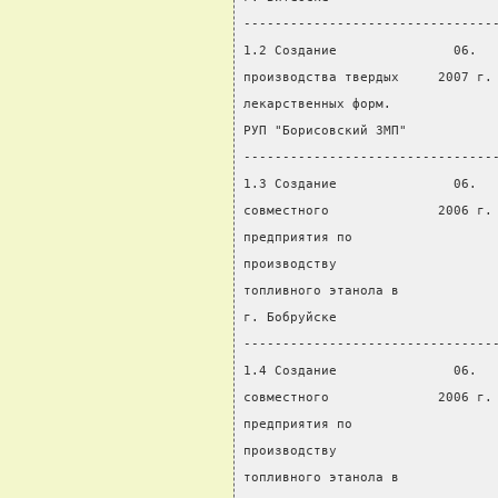
--------------------------------
1.2 Создание               06.  
производства твердых     2007 г.
лекарственных форм.
РУП "Борисовский ЗМП"
--------------------------------
1.3 Создание               06.  
совместного              2006 г.
предприятия по
производству
топливного этанола в
г. Бобруйске
--------------------------------
1.4 Создание               06.  
совместного              2006 г.
предприятия по
производству
топливного этанола в