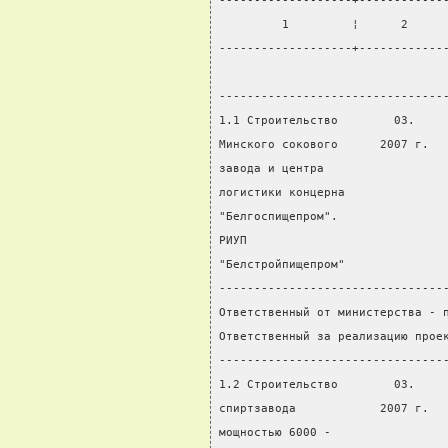
-------------------+------------
         1         ¦      2     
-------------------+------------
                                
--------------------------------
1.1 Строительство        03.    
Минского сокового      2007 г.  
завода и центра
логистики концерна
"Белгоспищепром".
РИУП
"Белстройпищепром"
--------------------------------
Ответственный от министерства - 
Ответственный за реализацию прое
--------------------------------
1.2 Строительство        03.    
спиртзавода            2007 г.  
мощностью 6000 -