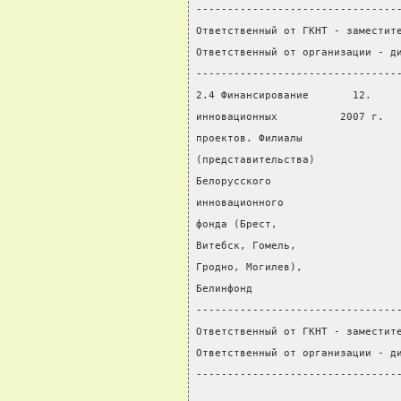
--------------------------------
Ответственный от ГКНТ - заместит
Ответственный от организации - д
--------------------------------
2.4 Финансирование       12.    
инновационных          2007 г.  
проектов. Филиалы
(представительства)
Белорусского
инновационного
фонда (Брест,
Витебск, Гомель,
Гродно, Могилев),
Белинфонд
--------------------------------
Ответственный от ГКНТ - заместит
Ответственный от организации - д
--------------------------------
                                