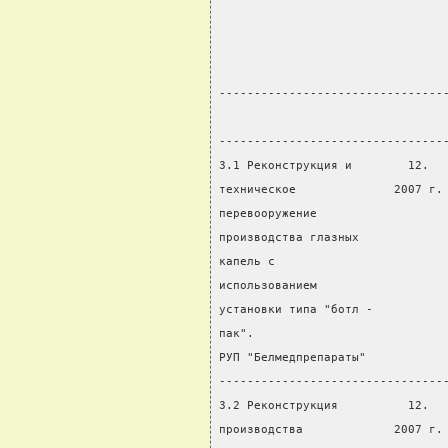
                                
                                
                                
--------------------------------
                                
--------------------------------
3.1 Реконструкция и        12.  
техническое              2007 г.
перевооружение
производства глазных
капель с
использованием
установки типа "ботл -
пак".
РУП "Белмедпрепараты"
--------------------------------
3.2 Реконструкция          12.  
производства             2007 г.