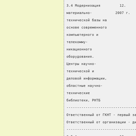
3.4 Модернизация         12.    
материально-           2007 г.  
технической базы на             
основе современного
компьютерного и
телекомму-
никационного
оборудования.
Центры научно-
технической и
деловой информации,
областные научно-
технические
библиотеки, РНТБ
--------------------------------
Ответственный от ГКНТ - первый з
Ответственный от организации - д
--------------------------------