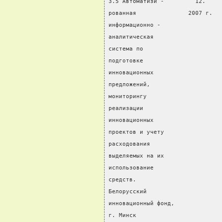
3.5 Автоматизи -         12.    
рованная               2007 г.  
информационно -                 
аналитическая                   
система по
подготовке
инновационных
предложений,
мониторингу
реализации
инновационных
проектов и учету
расходования
выделяемых на их
использование
средств.
Белорусский
инновационный фонд,
г. Минск