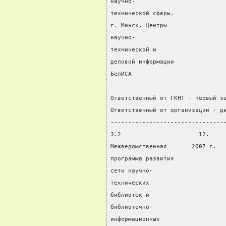
научно-
технической сферы.
г. Минск, Центры
научно-
технической и
деловой информации
БелИСА
--------------------------------
Ответственный от ГКНТ - первый з
Ответственный от организации - д
--------------------------------
3.2                      12.    
Межведомственная       2007 г.  
программа развития
сети научно-
технических
библиотек и
библиотечно-
информационных