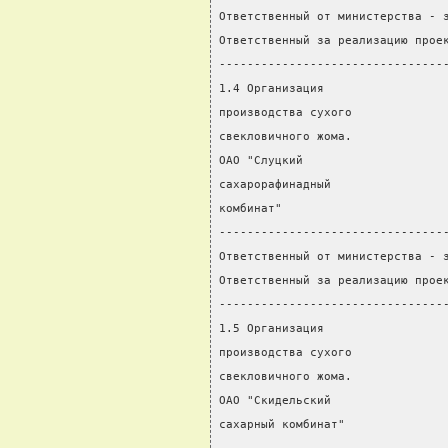
Ответственный от министерства - 
Ответственный за реализацию прое
--------------------------------
1.4 Организация                 
производства сухого             
свекловичного жома.
ОАО "Слуцкий
сахарорафинадный
комбинат"
--------------------------------
Ответственный от министерства - 
Ответственный за реализацию прое
--------------------------------
1.5 Организация                 
производства сухого             
свекловичного жома.
ОАО "Скидельский
сахарный комбинат"