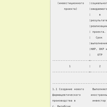
   (инвестиционного   ¦социально
       проекта)       ¦ожидаемог
                      ¦     в   
                      ¦результат
                      ¦реализаци
                      ¦ проекта.
                      ¦   Срок  
                      ¦выполнени
                      ¦НИР, ОКР 
                      ¦    ОТР  
----------------------+---------
          1           ¦     2   
----------------------+---------
                                
--------------------------------
1.1 Создание нового     Выполняе
фармацевтического      иностранн
производства в          инвестор
г. Витебске