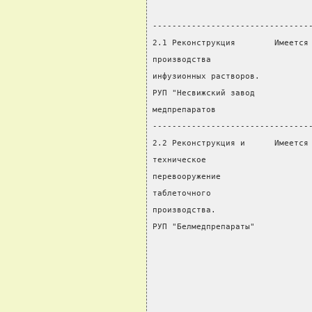
                                
--------------------------------
2.1 Реконструкция        Имеется
производства                    
инфузионных растворов.
РУП "Несвижский завод
медпрепаратов
--------------------------------
2.2 Реконструкция и      Имеется
техническое                     
перевооружение                  
таблеточного                    
производства.                   
РУП "Белмедпрепараты"           
                                
                                
                                
                                
                                