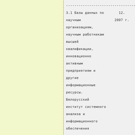
--------------------------------
3.1 Базы данных по       12.    
научным                2007 г.  
организациям,
научным работникам
высшей
квалификации,
инновационно
активным
предприятиям и
другие
информационные
ресурсы.
Белорусский
институт системного
анализа и
информационного
обеспечения