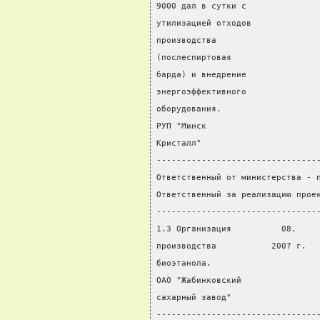
9000 дал в сутки с
утилизацией отходов
производства
(послеспиртовая
барда) и внедрение
энергоэффективного
оборудования.
РУП "Минск
Кристалл"
--------------------------------
Ответственный от министерства - 
Ответственный за реализацию прое
--------------------------------
1.3 Организация          08.    
производства           2007 г.  
биоэтанола.
ОАО "Жабинковский
сахарный завод"
--------------------------------