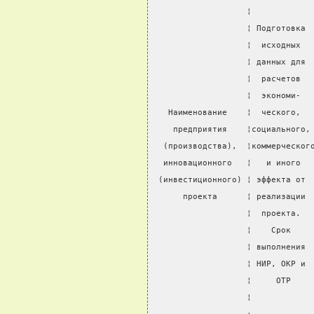
                   ¦            
                   ¦ Подготовка 
                   ¦  исходных  
                   ¦ данных для 
                   ¦  расчетов  
                   ¦  экономи-  
   Наименование    ¦  ческого,  
    предприятия    ¦социального,
  (производства),  ¦коммерческог
  инновационного   ¦   и иного  
 (инвестиционного) ¦ эффекта от 
      проекта      ¦ реализации 
                   ¦  проекта.  
                   ¦    Срок    
                   ¦ выполнения 
                   ¦ НИР, ОКР и 
                   ¦     ОТР    
                   ¦            