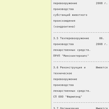
перевооружение           2008 г.
производства
субстанций животного
происхождения
(хондроитина)
--------------------------------
3.5 Техперевооружение      06.  
производства             2008 г.
лекарственных средств.
ПРУП "Минскинтеркапс"
--------------------------------
3.6 Реконструкция и      Имеется
техническое                     
перевооружение
производства
лекарственных средств.
СП ООО "Фармлэнд"
--------------------------------
3.7 Организация          Имеется