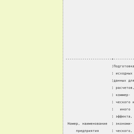
----------------------+---------
                      ¦Подготовк
                      ¦ исходных
                      ¦данных дл
                      ¦ расчетов
                      ¦ коммер- 
                      ¦ ческого 
                      ¦   иного 
                      ¦ эффекта,
 Номер, наименование  ¦ экономи-
     предприятия      ¦ ческого,