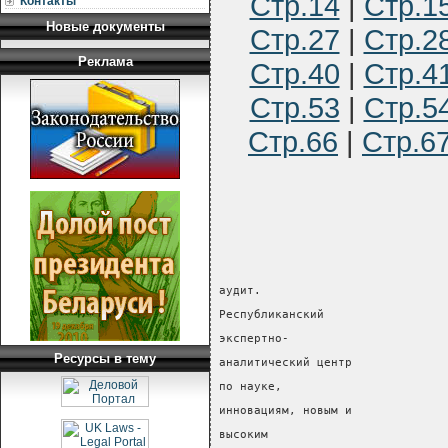
Стр.14
|
Стр.1
Контакты
Новые документы
Стр.27
|
Стр.2
Реклама
Стр.40
|
Стр.4
Стр.53
|
Стр.5
Стр.66
|
Стр.6
аудит.
Республиканский
экспертно-
Ресурсы в тему
аналитический центр
по науке,
инновациям, новым и
высоким