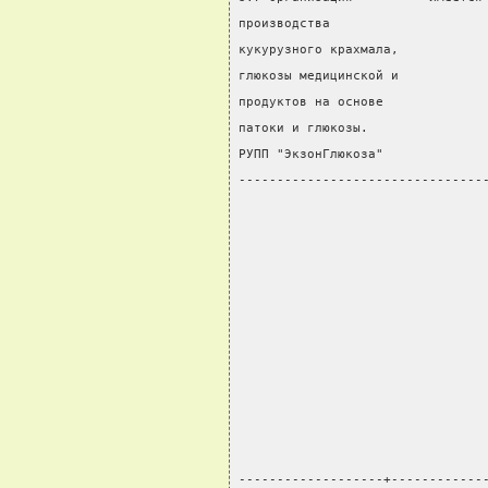
производства                    
кукурузного крахмала,           
глюкозы медицинской и
продуктов на основе
патоки и глюкозы.
РУПП "ЭкзонГлюкоза"
--------------------------------
-------------------+------------