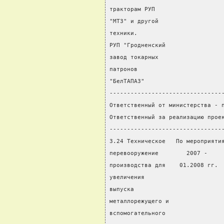
тракторам РУП
"МТЗ" и другой
техники.
РУП "Гродненский
завод токарных
патронов
"БелТАПАЗ"
--------------------------------
Ответственный от министерства - 
Ответственный за реализацию прое
--------------------------------
3.24 Техническое   По мероприяти
перевооружение        2007 -    
производства для    01.2008 гг. 
увеличения                      
выпуска
металлорежущего и
вспомогательного