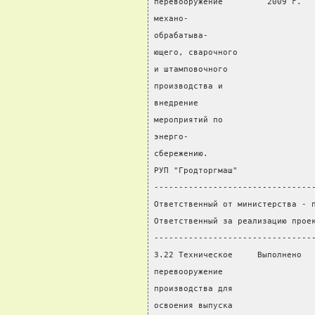
перевооружение         2009 г.  
механо-                         
обрабатыва-                     
ющего, сварочного               
и штамповочного
производства и
внедрение
мероприятий по
энерго-
сбережению.
РУП "Гродторгмаш"
--------------------------------
Ответственный от министерства - 
Ответственный за реализацию прое
--------------------------------
3.22 Техническое     Выполнено  
перевооружение                  
производства для                
освоения выпуска                