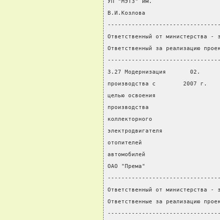
УП "МЭТЗ" им.
В.И.Козлова
--------------------------------
Ответственный от министерства - 
Ответственный за реализацию прое
--------------------------------
3.27 Модернизация       02.     
производства с        2007 г.   
целью освоения                  
производства                    
коллекторного                   
электродвигателя
отопителей
автомобилей
ОАО "Према"
--------------------------------
Ответственный от министерства - 
Ответственные за реализацию прое
--------------------------------