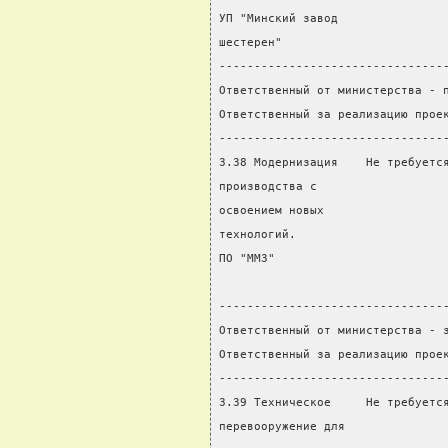
УП "Минский завод
шестерен"
--------------------------------
Ответственный от министерства - 
Ответственный за реализацию прое
--------------------------------
3.38 Модернизация    Не требуетс
производства с                  
освоением новых                 
технологий.                     
ПО "ММЗ"                        
                                
--------------------------------
Ответственный от министерства - 
Ответственный за реализацию прое
--------------------------------
3.39 Техническое     Не требуетс
перевооружение для              