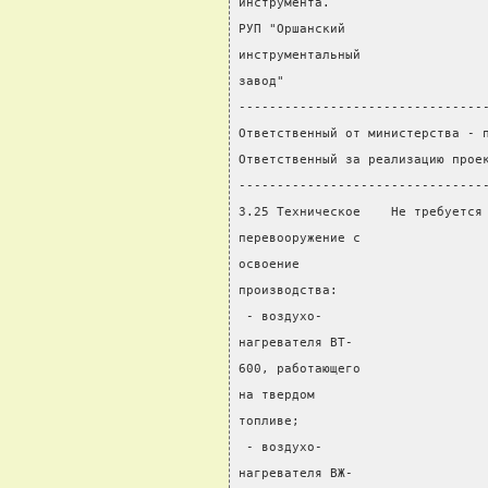
инструмента.
РУП "Оршанский
инструментальный
завод"
--------------------------------
Ответственный от министерства - 
Ответственный за реализацию прое
--------------------------------
3.25 Техническое    Не требуется
перевооружение с                
освоение                        
производства:                   
 - воздухо-                     
нагревателя ВТ-
600, работающего
на твердом
топливе;
 - воздухо-
нагревателя ВЖ-