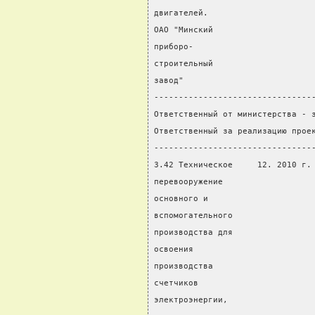
двигателей.
ОАО "Минский
приборо-
строительный
завод"
--------------------------------
Ответственный от министерства - 
Ответственный за реализацию прое
--------------------------------
3.42 Техническое     12. 2010 г.
перевооружение                  
основного и                     
вспомогательного                
производства для                
освоения                        
производства                    
счетчиков
электроэнергии,