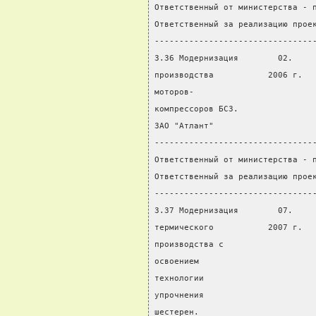
Ответственный от министерства - 
Ответственный за реализацию прое
--------------------------------
3.36 Модернизация        02.    
производства           2006 г.  
моторов-                        
компрессоров БСЗ.               
ЗАО "Атлант"                    
--------------------------------
Ответственный от министерства - 
Ответственный за реализацию прое
--------------------------------
3.37 Модернизация        07.    
термического           2007 г.  
производства с                  
освоением                       
технологии                      
упрочнения
шестерен.