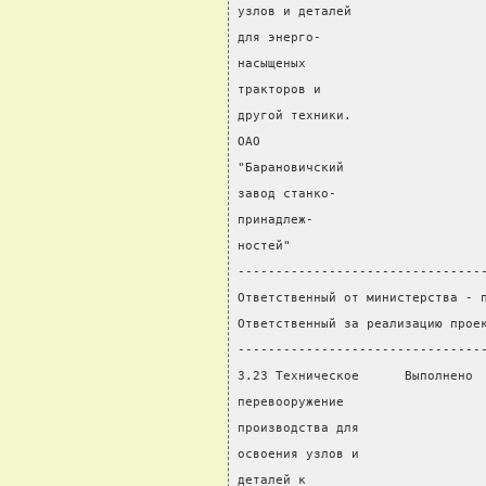
узлов и деталей                 
для энерго-
насыщеных
тракторов и
другой техники.
ОАО
"Барановичский
завод станко-
принадлеж-
ностей"
--------------------------------
Ответственный от министерства - 
Ответственный за реализацию прое
--------------------------------
3.23 Техническое      Выполнено 
перевооружение                  
производства для                
освоения узлов и                
деталей к                       