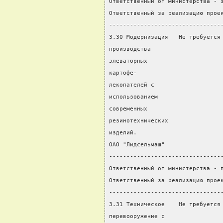
Ответственный от министерства - 
Ответственный за реализацию прое
--------------------------------
3.30 Модернизация   Не требуется
производства                    
элеваторных                     
картофе-                        
лекопателей с                   
использованием                  
современных
резинотехнических
изделий.
ОАО "Лидсельмаш"
--------------------------------
Ответственный от министерства - 
Ответственный за реализацию прое
--------------------------------
3.31 Техническое    Не требуется
перевооружение с                