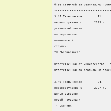
Ответственный за реализацию прое
--------------------------------
3.45 Техническое         11.    
перевооружение с       2005 г.  
установкой линии
по переплавке
алюминиевой
стружки.
УП "Белцветмет"
--------------------------------
Ответственный от министерства - 
Ответственный за реализацию прое
--------------------------------
3.46 Техническое         04.    
перевооружение с       2007 г.  
целью освоения                  
новой продукции:                
 - съемник                      