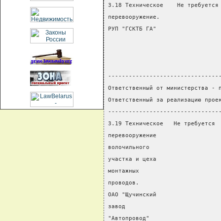
3.18 Техническое    Не требуется
перевооружение.                 
РУП "ГСКТБ ГА"                  
                                
                                
                                
--------------------------------
Ответственный от министерства - 
Ответственный за реализацию прое
--------------------------------
3.19 Техническое   Не требуется 
перевооружение                  
волочильного                    
участка и цеха                  
монтажных                       
проводов.
ОАО "Щучинский
завод
"Автопровод"