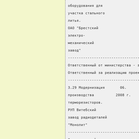
оборудования для
участка стального
литья.
ОАО "Брестский
электро-
механический
завод"
--------------------------------
Ответственный от министерства - 
Ответственный за реализацию прое
--------------------------------
3.29 Модернизация       06.     
производства          2008 г.   
терморезисторов.                
РУП Витебский                   
завод радиодеталей              
"Монолит"
--------------------------------