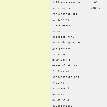
3.28 Модернизация        04.    
производства           2006 г.  
сельхозтехники:                 
1. Закупка                      
современного                    
высоко-
производитель-
ного оборудования
для участков
холодной
штамповки и
механообработки.
2. Закупка
оборудования для
участка
порошковой
окраски.
3. Закупка
недостающего