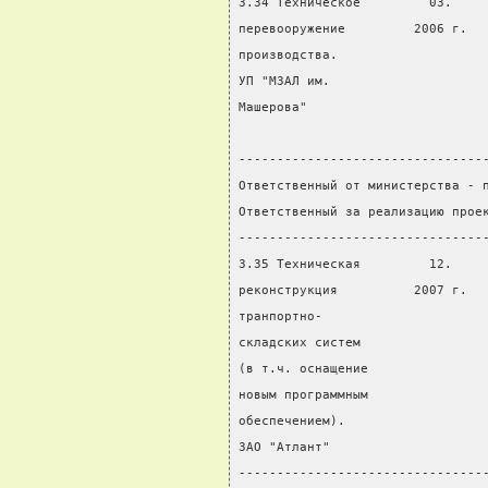
3.34 Техническое         03.    
перевооружение         2006 г.  
производства.                   
УП "МЗАЛ им.                    
Машерова"                       
                                
--------------------------------
Ответственный от министерства - 
Ответственный за реализацию прое
--------------------------------
3.35 Техническая         12.    
реконструкция          2007 г.  
транпортно-                     
складских систем                
(в т.ч. оснащение               
новым программным
обеспечением).
ЗАО "Атлант"
--------------------------------