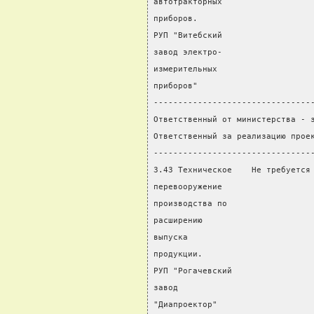
автотракторных
приборов.
РУП "Витебский
завод электро-
измерительных
приборов"
--------------------------------
Ответственный от министерства - 
Ответственный за реализацию прое
--------------------------------
3.43 Техническое    Не требуется
перевооружение                  
производства по                 
расширению                      
выпуска                         
продукции.
РУП "Рогачевский
завод
"Диапроектор"