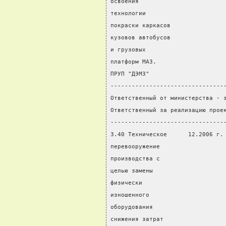
освоения                        
технологии                      
покраски каркасов               
кузовов автобусов
и грузовых
платформ МАЗ.
ПРУП "ДЭМЗ"
--------------------------------
Ответственный от министерства - 
Ответственный за реализацию прое
--------------------------------
3.40 Техническое      12.2006 г.
перевооружение                  
производства с                  
целью замены                    
физически                       
изношенного
оборудования
снижения затрат