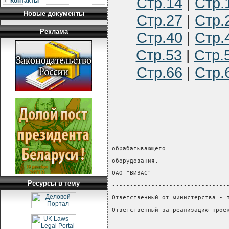
Стр.14
|
Стр.
Контакты
Новые документы
Стр.27
|
Стр.
Реклама
Стр.40
|
Стр.
Стр.53
|
Стр.
Стр.66
|
Стр.
обрабатывающего                 
оборудования.
ОАО "ВИЗАС"
Ресурсы в тему
--------------------------------
Ответственный от министерства - 
Ответственный за реализацию прое
--------------------------------