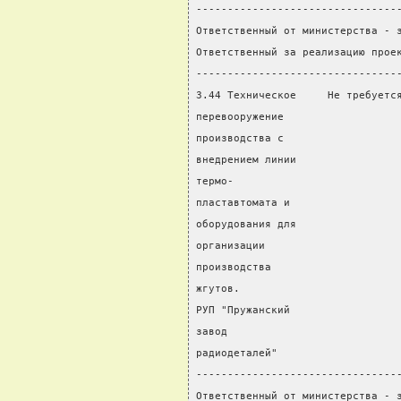
--------------------------------
Ответственный от министерства - 
Ответственный за реализацию прое
--------------------------------
3.44 Техническое     Не требуетс
перевооружение                  
производства с                  
внедрением линии                
термо-                          
пластавтомата и
оборудования для
организации
производства
жгутов.
РУП "Пружанский
завод
радиодеталей"
--------------------------------
Ответственный от министерства - 