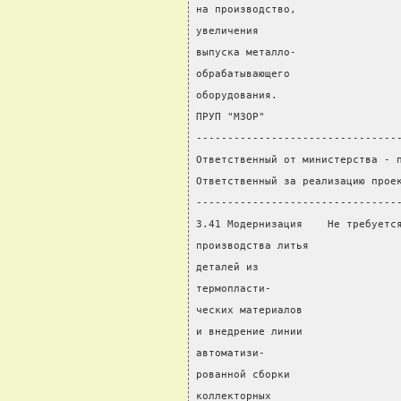
на производство,
увеличения
выпуска металло-
обрабатывающего
оборудования.
ПРУП "МЗОР"
--------------------------------
Ответственный от министерства - 
Ответственный за реализацию прое
--------------------------------
3.41 Модернизация    Не требуетс
производства литья              
деталей из                      
термопласти-                    
ческих материалов               
и внедрение линии               
автоматизи-                     
рованной сборки
коллекторных