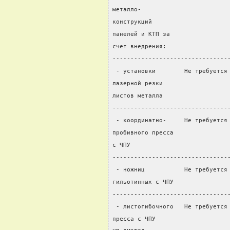
металло-
конструкций
панелей и КТП за
счет внедрения:
--------------------------------
 - установки        Не требуется
лазерной резки                  
листов металла                  
--------------------------------
 - координатно-     Не требуется
пробивного пресса               
с ЧПУ
--------------------------------
 - ножниц           Не требуется
гильотинных с ЧПУ               
--------------------------------
 - листогибочного   Не требуется
пресса с ЧПУ                    