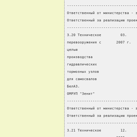
--------------------------------
Ответственный от министерства - 
Ответственный за реализацию прое
--------------------------------
3.20 Техническое         03.    
перевооружения с       2007 г.  
целью                           
производства                    
гидравлических                  
тормозных узлов
для самосвалов
БелАЗ.
ОМРУП "Зенит"
--------------------------------
Ответственный от министерства - 
Ответственный за реализацию прое
--------------------------------
3.21 Техническое         12.    