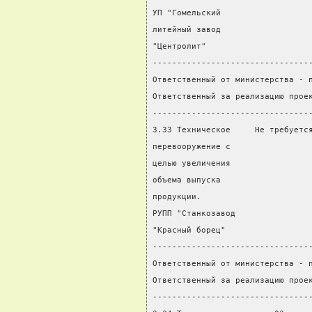
УП "Гомельский
литейный завод
"Центролит"
--------------------------------
Ответственный от министерства - 
Ответственный за реализацию прое
--------------------------------
3.33 Техническое     Не требуетс
перевооружение с                
целью увеличения                
объема выпуска                  
продукции.                      
РУПП "Станкозавод               
"Красный борец"
--------------------------------
Ответственный от министерства - 
Ответственный за реализацию прое
--------------------------------