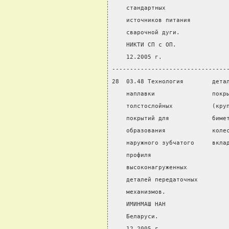
    стандартных
    источников питания
    сварочной дуги.
    НИКТИ СП с ОП.
    12.2005 г.
--------------------------------
28  03.48 Технология        дета
    наплавки                покр
    толстослойных           (кру
    покрытий для            биме
    образования             коле
    наружного зубчатого     вкла
    профиля
    высоконагруженных
    деталей передаточных
    механизмов.
    ИМИНМАШ НАН
    Беларуси.
    12.2005 г.