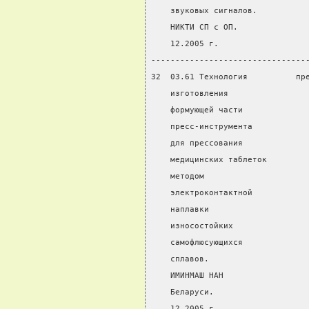
    звуковых сигналов.
    НИКТИ СП с ОП.
    12.2005 г.
--------------------------------
32  03.61 Технология          пр
    изготовления                
    формующей части
    пресс-инструмента
    для прессования
    медицинских таблеток
    методом
    электроконтактной
    наплавки
    износостойких
    самофлюсующихся
    сплавов.
    ИМИНМАШ НАН
    Беларуси.
    12.2005 г.