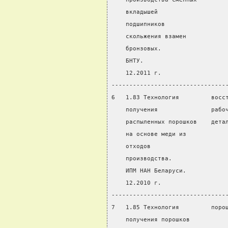
    вкладышей
    подшипников
    скольжения взамен
    бронзовых.
    БНТУ.
    12.2011 г.
--------------------------------
6   1.83 Технология         восс
    получения               рабо
    распыленных порошков    дета
    на основе меди из
    отходов
    производства.
    ИПМ НАН Беларуси.
    12.2010 г.
--------------------------------
7   1.85 Технология         поро
    получения порошков          