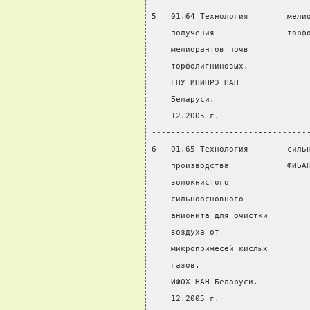
5   01.64 Технология        мели
    получения               торф
    мелиорантов почв
    торфолигниновых.
    ГНУ ИПИПРЭ НАН
    Беларуси.
    12.2005 г.
--------------------------------
6   01.65 Технология        силь
    производства            ФИБА
    волокнистого
    сильноосновного
    анионита для очистки
    воздуха от
    микропримесей кислых
    газов.
    ИФОХ НАН Беларуси.
    12.2005 г.