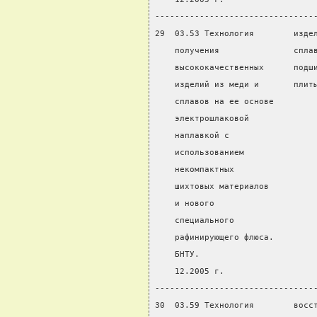
--------------------------------
29  03.53 Технология        изде
    получения               спла
    высококачественных      подш
    изделий из меди и       плит
    сплавов на ее основе
    электрошлаковой
    наплавкой с
    использованием
    некомпактных
    шихтовых материалов
    и нового
    специального
    рафинирующего флюса.
    БНТУ.
    12.2005 г.
--------------------------------
30  03.59 Технология        восс