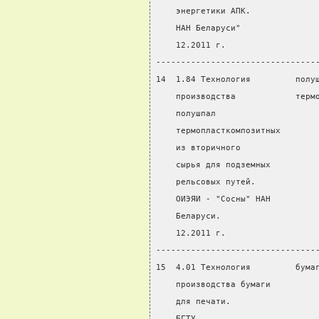
    энергетики АПК.
    НАН Беларуси"
    12.2011 г.
--------------------------------
14  1.84 Технология         полу
    производства            терм
    полушпал
    термопласткомпозитных
    из вторичного
    сырья для подземных
    рельсовых путей.
    ОИЭЯИ - "Сосны" НАН
    Беларуси.
    12.2011 г.
--------------------------------
15  4.01 Технология         бума
    производства бумаги         
    для печати.
    БГТУ.