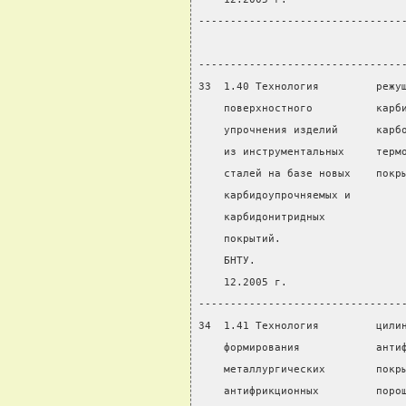
--------------------------------
                                
--------------------------------
33  1.40 Технология         режу
    поверхностного          карб
    упрочнения изделий      карб
    из инструментальных     терм
    сталей на базе новых    покр
    карбидоупрочняемых и
    карбидонитридных
    покрытий.
    БНТУ.
    12.2005 г.
--------------------------------
34  1.41 Технология         цили
    формирования            анти
    металлургических        покр
    антифрикционных         поро