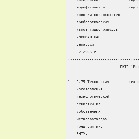
    модификации и           гидр
    доводки поверхностей
    трибологических
    узлов гидроприводов.
    ИМИНМАШ НАН
    Беларуси.
    12.2005 г.
--------------------------------
                        ГНТП "Ре
--------------------------------
1   1.75 Технология         техн
    изготовления                
    технологической
    оснастки из
    собственных
    металлоотходов
    предприятий.
    БНТУ.