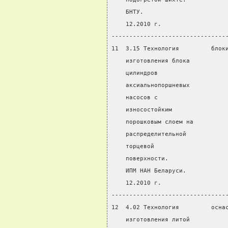
    БНТУ.
    12.2010 г.
--------------------------------
11  3.15 Технология         блок
    изготовления блока          
    цилиндров
    аксиальнопоршневых
    насосов с
    износостойким
    порошковым слоем на
    распределительной
    торцевой
    поверхности.
    ИПМ НАН Беларуси.
    12.2010 г.
--------------------------------
12  4.02 Технология         осна
    изготовления литой          