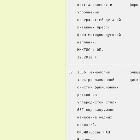
    восстановления и        форм
    упрочнения
    поверхностей деталей
    литейных пресс-
    форм методом дуговой
    наплавки.
    НИКТИС с ОП.
    12.2010 г.
--------------------------------
37  1.56 Технология         очищ
    электроплазменной       диск
    очистки фрикционных
    дисков из
    углеродистой стали
    65Г под вакуумное
    нанесение медных
    покрытий.
    ОИЭЯИ-Сосны НАН
    Беларуси.