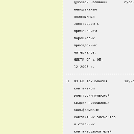
    дуговой наплавки        гусе
    неподвижным
    плавящимся
    электродом с
    применением
    порошковых
    присадочных
    материалов.
    НИКТИ СП с ОП.
    12.2005 г.
--------------------------------
31  03.60 Технология        звук
    контактной                  
    электроимпульсной
    сварки порошковых
    вольфрамовых
    контактных элементов
    и стальных
    контактодержателей