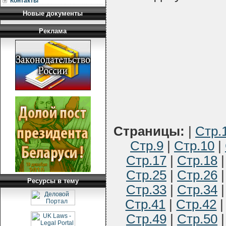
Контакты
Новые документы
Реклама
Страницы:
|
Стр.
Стр.9
|
Стр.10
|
Стр.17
|
Стр.18
Стр.25
|
Стр.26
Ресурсы в тему
Стр.33
|
Стр.34
Стр.41
|
Стр.42
Стр.49
|
Стр.50