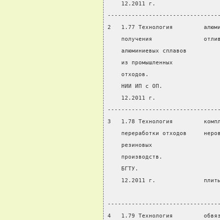
    12.2011 г.
--------------------------------
2   1.77 Технология         алюм
    получения               отли
    алюминиевых сплавов
    из промышленных
    отходов.
    НИИ ИП с ОП.
    12.2011 г.
--------------------------------
3   1.78 Технология         комп
    переработки отходов     неро
    резиновых
    производств.
    БГТУ.
    12.2011 г.              плит
                                
--------------------------------
4   1.79 Технология         обвя