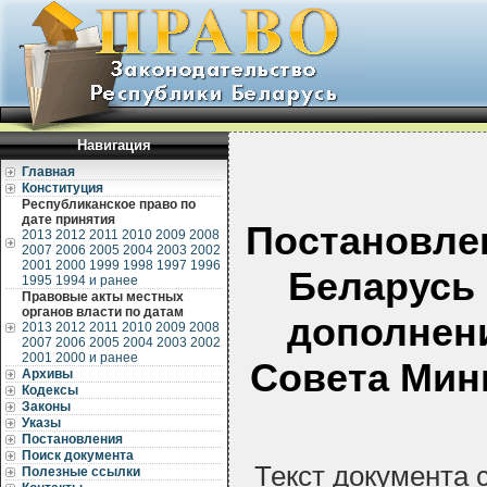
Навигация
Главная
Конституция
Республиканское право по
дате принятия
Постановле
2013
2012
2011
2010
2009
2008
2007
2006
2005
2004
2003
2002
2001
2000
1999
1998
1997
1996
Беларусь 
1995
1994 и ранее
Правовые акты местных
органов власти по датам
дополнени
2013
2012
2011
2010
2009
2008
2007
2006
2005
2004
2003
2002
2001
2000 и ранее
Совета Мин
Архивы
Кодексы
Законы
Указы
Постановления
Поиск документа
Текст документа 
Полезные ссылки