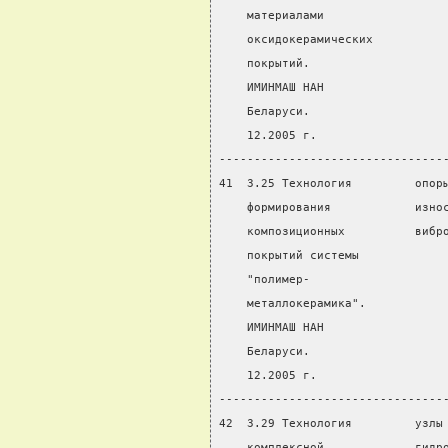
    материалами
    оксидокерамических
    покрытий.
    ИМИНМАШ НАН
    Беларуси.
    12.2005 г.
--------------------------------
41  3.25 Технология         опор
    формирования            изно
    композиционных          вибр
    покрытий системы
    "полимер-
    металлокерамика".
    ИМИНМАШ НАН
    Беларуси.
    12.2005 г.
--------------------------------
42  3.29 Технология         узлы
    комплексной             гидр