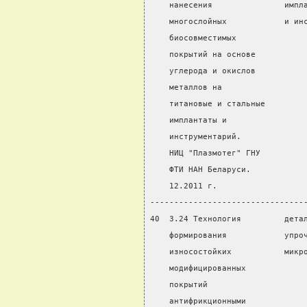
    нанесения               импл
    многослойных            и ин
    биосовместимых
    покрытий на основе
    углерода и окислов
    металлов на
    титановые и стальные
    имплантаты и
    инструментарий.
    НИЦ "Плазмотег" ГНУ
    ФТИ НАН Беларуси.
    12.2011 г.
--------------------------------
40  3.24 Технология         дета
    формирования            упро
    износостойких           микр
    модифицированных
    покрытий
    антифрикционными