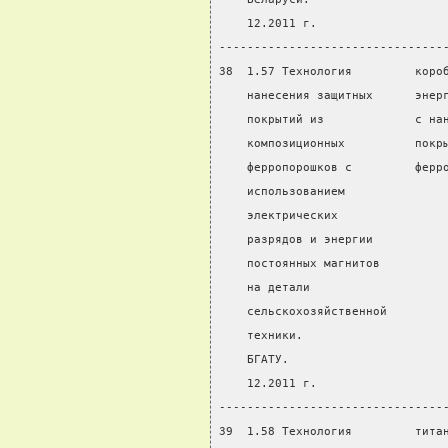
    12.2011 г.
--------------------------------
38  1.57 Технология         коро
    нанесения защитных      энер
    покрытий из             с на
    композиционных          покр
    ферропорошков с         ферр
    использованием
    электрических
    разрядов и энергии
    постоянных магнитов
    на детали
    сельскохозяйственной
    техники.
    БГАТУ.
    12.2011 г.
--------------------------------
39  1.58 Технология         тита