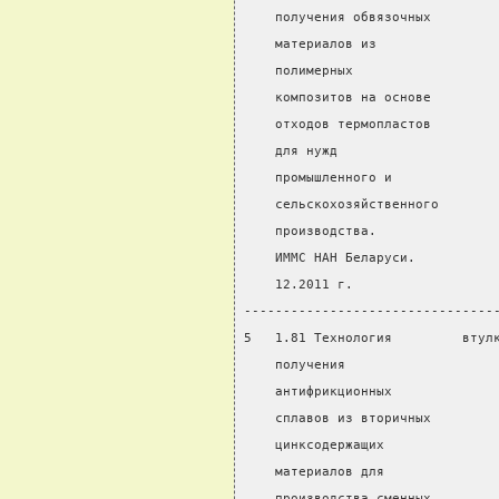
    получения обвязочных        
    материалов из
    полимерных
    композитов на основе
    отходов термопластов
    для нужд
    промышленного и
    сельскохозяйственного
    производства.
    ИММС НАН Беларуси.
    12.2011 г.
--------------------------------
5   1.81 Технология         втул
    получения                   
    антифрикционных
    сплавов из вторичных
    цинксодержащих
    материалов для
    производства сменных