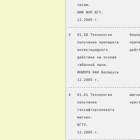
    часам.
    НИИ ФХП БГУ.
    12.2005 г.
--------------------------------
3   01.58 Технология        биол
    получения препарата     преп
    инсектицидного          дейс
    действия на основе
    табачной пыли.
    ИНИПРЭ НАН Беларуси
    12.2005 г.
--------------------------------
4   01.61 Технология        магн
    получения               крис
    гексафторсиликата           
    магния.
    БГТУ.
    12.2005 г.
--------------------------------