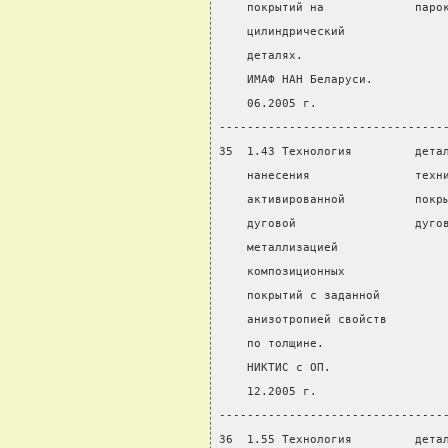
    покрытий на             паро
    цилиндрический
    деталях.
    ИМАФ НАН Беларуси.
    06.2005 г.
--------------------------------
35  1.43 Технология         дета
    нанесения               техн
    активированной          покр
    дуговой                 дуго
    металлизацией
    композиционных
    покрытий с заданной
    анизотропией свойств
    по толщине.
    НИКТИС с ОП.
    12.2005 г.
--------------------------------
36  1.55 Технология         дета