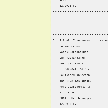
    12.2011 г.
--------------------------------
                                
--------------------------------
                                
--------------------------------
1   1.2.02. Технология      акти
    промышленная                
    модернизированная
    для выращивания
    монокристаллов
    а-KGd(WO4): Nd+3 c
    контролем качества
    активных элементов,
    изготавливаемых на
    их основе.
    ОИФТТП НАН Беларуси.
    12.2013 г.