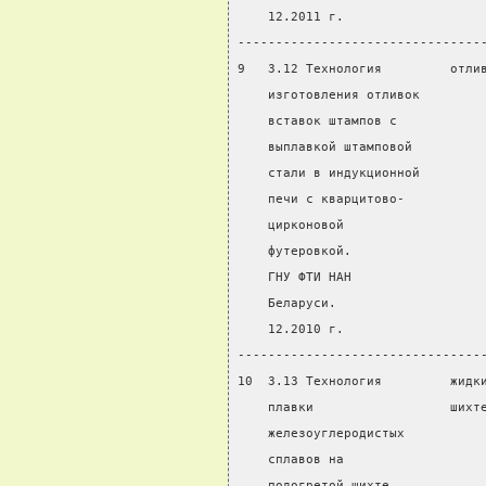
    12.2011 г.
--------------------------------
9   3.12 Технология         отли
    изготовления отливок        
    вставок штампов с
    выплавкой штамповой
    стали в индукционной
    печи с кварцитово-
    цирконовой
    футеровкой.
    ГНУ ФТИ НАН
    Беларуси.
    12.2010 г.
--------------------------------
10  3.13 Технология         жидк
    плавки                  шихт
    железоуглеродистых
    сплавов на
    подогретой шихте.