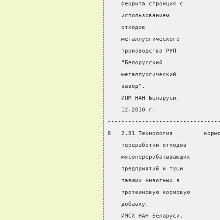
    феррита стронция с
    использованием
    отходов
    металлургического
    производства РУП
    "Белорусский
    металлургический
    завод".
    ИПМ НАН Беларуси.
    12.2010 г.
--------------------------------
8   2.81 Технология         корм
    переработки отходов         
    мясоперерабатывающих
    предприятий и туши
    павших животных в
    протеиновую кормовую
    добавку.
    ИМСХ НАН Беларуси.