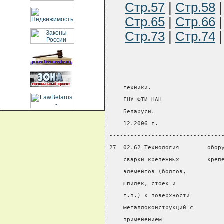
Стр.57
|
Стр.58
Стр.65
|
Стр.66
Стр.73
|
Стр.74
    техники.
    ГНУ ФТИ НАН
    Беларуси.
    12.2006 г.
--------------------------------
27  02.62 Технология        обор
    сварки крепежных        креп
    элементов (болтов,
    шпилек, стоек и
    т.п.) к поверхности
    металлоконструкций с
    применением