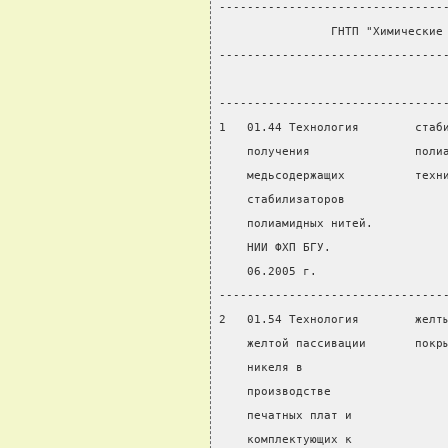
--------------------------------
                ГНТП "Химические
--------------------------------
                                
--------------------------------
1   01.44 Технология        стаб
    получения               поли
    медьсодержащих          техн
    стабилизаторов
    полиамидных нитей.
    НИИ ФХП БГУ.
    06.2005 г.
--------------------------------
2   01.54 Технология        желт
    желтой пассивации       покр
    никеля в
    производстве
    печатных плат и
    комплектующих к