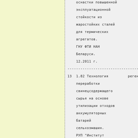
    оснастки повышенной
    эксплуатационной
    стойкости из
    жаростойких сталей
    для термических
    агрегатов.
    ГНУ ФТИ НАН
    Беларуси.
    12.2011 г.
--------------------------------
13  1.82 Технология         реге
    переработки                 
    свинецсодержащего
    сырья на основе
    утилизации отходов
    аккумуляторных
    батарей
    сельхозмашин.
    РУП "Институт