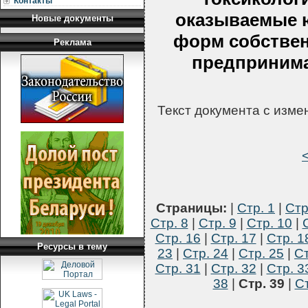
Контакты
оказываемые 
Новые документы
форм собстве
Реклама
предпринима
Текст документа с изм
Страницы:
|
Стр. 1
|
Стр
Стр. 8
|
Стр. 9
|
Стр. 10
|
Стр. 16
|
Стр. 17
|
Стр. 1
Ресурсы в тему
23
|
Стр. 24
|
Стр. 25
|
Ст
Стр. 31
|
Стр. 32
|
Стр. 3
38
|
Стр. 39
|
Ст