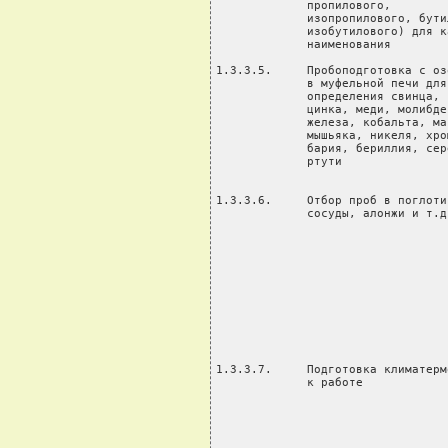
ебра,                кислоты
             ртути    