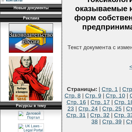
Контакты
оказываемые 
Новые документы
форм собстве
Реклама
предпринима
Текст документа с изм
Страницы:
|
Стр. 1
|
Стр
Стр. 8
|
Стр. 9
|
Стр. 10
|
Стр. 16
|
Стр. 17
|
Стр. 1
Ресурсы в тему
23
|
Стр. 24
|
Стр. 25
|
Ст
Стр. 31
|
Стр. 32
|
Стр. 3
38
|
Стр. 39
|
Ст