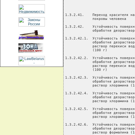
1.3.2.41.    Переход красителя на кожные Лейкопластырь                   см         30
             покровы человека

1.3.2.42.    Устойчивость поверхности к
             обработке дезрастворами

1.3.2.42.1.  Устойчивость поверхности к  Перекись водорода 50%            г        1,2
             обработке дезрастворами. 3%
             раствор перекиси водорода   Вода дистиллированная           мл        18,8
             (100 г)

1.3.2.42.2.  Устойчивость поверхности к  Перекись водорода 50%            г        2,4
             обработке дезрастворами 6%
             раствор перекиси водорода   Вода дистиллированная           мл        17,6
             (100 г)

1.3.2.42.3.  Устойчивость поверхности к  Хлорамин Б                       г        0,8
             обработке дезрастворами 1%
             раствор хлорамина (100 г)   Вода дистиллированная           мл        19,2

1.3.2.42.4.  Устойчивость поверхности к  Хлорамин Б                       г        2,4
             обработке дезрастворами 3%
             раствор хлорамина (100 г)   Вода дистиллированная           мл        17,6

1.3.2.42.5.  Устойчивость поверхности к  Хлорамин Б                       г         4
             обработке дезрастворами 5%
             раствор хлорамина (100 г)   Вода дистиллированная           мл         16

1.3.2.42.6.  Устойчивость поверхности к  Формалин                        мл        1,5
             обработке дезрастворами 3%
             раствор формалина (100 г)   Вода дистиллированная           мл        18,5

1.3.2.42.7.  Устойчивость поверхности к  Моющее средство                  г        0,1
             обработке дезрастворами 3%
             раствор перекиси водорода + Перекись водорода 50%            г        1,2
             раствор моющего средства
                                         Вода дистиллированная           мл        18,7

1.3.2.43.    Дефекты внешнего вида

1.3.2.44.    Термостойкость

1.3.2.45.    Прочность закрепления
             декоративного покрытия

1.3.2.46.    Водостойкость

1.3.2.47.    Кислотостойкость            Кислота уксусная                мл         40

1.3.2.48.    Водопоглощение

1.3.2.49.    Стирол (СФ)                 Ртути ацетат                     г        0,01

                                         Спирт этиловый                   г       50,15

                                         Дифенилкарбозид                  г       0,025

                                         ГСО стирола                   ампула     0,002

1.3.2.50.    Стирол (ГЖХ)                Натрия хлорид                    г        0,2

                                         Спирт этиловый                   г         50

                                         ГСО стирола                   ампула      0,01

                                         Тетрахлорметан                  мл         66

1.3.2.51.    Пробоподготовка для         Кислота серная                   г         10
             определения акрилонитрила
             (ГЖХ)                       Толуол                          мл         20

                                         Эфир диэтиловый медицинский     мл         10

                                         Калий марганцевокислый           г        18,5

                                         Акрилонитрил                    мл        1,1

                                         Калий бромистый                  г        0,3

                                         Натрий едкий (гидроокись)        г         30

                                         Натрий салициловокислый          г        0,6

                                         Натрий азотистокислый            г         20

                                         Калий бромноватокислый           г        0,06

1.3.2.52.    Пробоподготовка для         ГСО состава формальдегида  