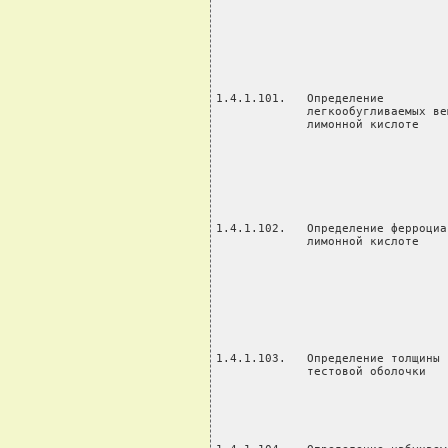
Определение ферроцианидов в исследование 1. Прием, регистрация пробы, Врач-             20           10
             лимонной кислоте                         подготовка ТНПА              лаборант
                                                      2. Приготовление реактивов
                                                      3. Проведение испытания      Фельдшер-         55           32
                                                      4. Оформление, выдача        лаборант
                                                      результатов
                                                      5. Обработка и мытье
                                                      химической посуды, уборка
                                                      рабочего места

1.4.1.103.   Определение толщины         исследование 1. Прием, регистрация пробы, Врач-             20           20
             тестовой оболочки                        подготовка ТНПА              лаборант
                                                      2. Проведение испытания
                                                      3. Оформление, выдача        Фельдшер-         35           35
                                                      результатов                  лаборант
                                                      4. Уборка рабочего места

1.4.1.104.   Определение набухаемости    исследование 1. Прием, регистрация пробы, Врач-             20           13
             сухарных изделий                         подготовка ТНПА              лаборант
                                                      2. Проведение испытания
                                                      3. Оформление, выдача        Фельдшер-         35           22
                                                      результатов                  лаборант
                                                      4. Обработка и мытье
                               