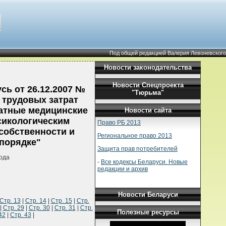
Под общей редакцией Валерия Левоневского
Новости законодательства
Новости Спецпроекта
ь от 26.12.2007 №
"Тюрьма"
 трудовых затрат
латные медицинские
Новости сайта
сикологическим
Право РБ 2013
собственности и
Региональное право 2013
порядке"
Защита прав потребителей
ода
-
Все кодексы Беларуси. Новые
редакции и архив
Новости Беларуси
Стр. 13
|
Стр. 14
|
Стр. 15
|
Стр.
|
Стр. 29
|
Стр. 30
|
Стр. 31
|
Стр.
Полезные ресурсы
42
|
Стр. 43
|