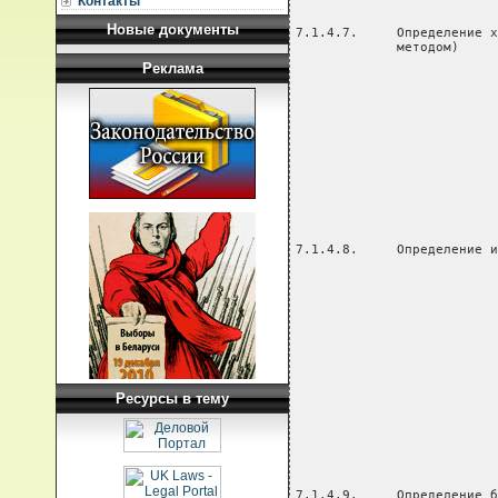
Контакты
                                                      исследования

7.1.4.7.     Определение хлоридов (титр. исследование 1. Прием, регистрация пробы, Врач-             30           20
             методом)                                 подготовка ТНПА, подготовка  лаборант
                                                      лабораторной посуды
                                                      2. Приготовление реактивов.  Фельдшер-         20           10
                                                      Установление поправочного    лаборант
                                                      коэффициента к раствору
                                                      титранта
                                                      3. Отмеривание необходимого
                                                      объема исследуемой воды,
                                                      добавление индикатора,
                                                      реактива, титрование
                                                      раствора
                                                      4. Расчет, оформление и
                                                      выдача результата

7.1.4.8.     Определение иодидов. (ФЭК)  исследование 1. Прием, регистрация пробы, Врач-             80           35
                                                      подготовка ТНПА, подготовка  лаборант
                                                      лабораторной посуды
                                                      2. Приготовление реактивов
                                                      3. Экстракция стандартных
                                                      растворов при приготовлении
                                                      шкалы стандартных растворов
                                                      4. Подготовка КФК к работе,
                                                      проверка коэффициента
                                                      факторизации по двум точкам
                                                      5. Отбор, обработка
                                                      реактивами, экстракция
                                                      образца
                                                      6. Фотометрирование пробы
                                                      7. Оформление и выдача
                                                      результата

7.1.4.9.     Определение бромидов (ФЭК)  исследование 1. Прием, регистрация пробы, Врач-             45           25
                                                      подготовка ТНПА, подготовка  лаборант
                                                      лабораторной посуды
                                                      2. Приготовление реактивов и Фельдшер-         25           10
                                                      стандартных растворов        лаборант
                                                      3. Отбор стандартных
                                                      растворов. Обработка их
                                                      реактивами, нагревание на
                                                      водяной бане, охлаждение
                                                      4. Экстракция хлороформом
                                                      5. Отбор, обработка образца,
                                                      экстракция образца
                                                      6. Подготовка КФК к работе,
                                                      проверка коэффициента
                                                      факторизации по двум точкам.
                                                      Фотометрирование пробы
                                                      7. Оформление и
Новые документы
Реклама
Ресурсы в тему