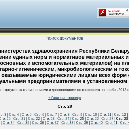
ПОИСК ДОКУМЕНТОВ
нистерства здравоохранения Республики Беларус
ении единых норм и нормативов материальных и
 основных и вспомогательных материалов) на п
итарно-гигиеническим, микробиологическим и ток
 оказываемые юридическими лицами всех форм 
уальными предпринимателями в установленном 
кст документа с изменениями и дополнениями по состоянию на ноябрь 2013 г
< Главная страница
Стр. 28
р. 3
|
Стр. 4
|
Стр. 5
|
Стр. 6
|
Стр. 7
|
Стр. 8
|
Стр. 9
|
Стр. 10
|
Стр. 11
|
Стр. 12
|
Стр. 20
|
Стр. 21
|
Стр. 22
|
Стр. 23
|
Стр. 24
|
Стр. 25
|
Стр. 26
|
Стр. 27
|
Стр. 28
|
Стр. 34
|
Стр. 35
|
Стр. 36
|
Стр. 37
|
Стр. 38
|
Стр. 39
|
Стр. 40
|
Стр. 41
|
Стр. 