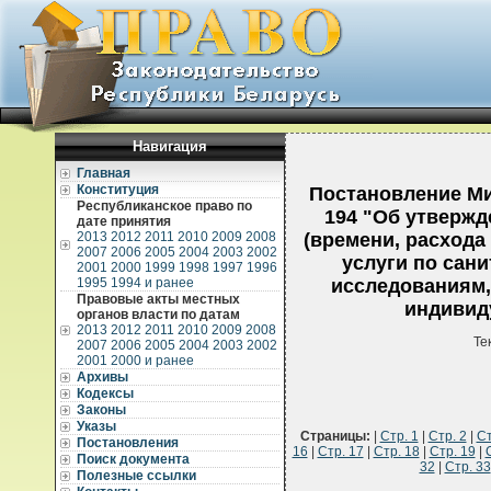
Навигация
Главная
Конституция
Постановление Ми
Республиканское право по
194 "Об утвержд
дате принятия
2013
2012
2011
2010
2009
2008
(времени, расхода
2007
2006
2005
2004
2003
2002
услуги по сан
2001
2000
1999
1998
1997
1996
1995
1994 и ранее
исследованиям,
Правовые акты местных
индивид
органов власти по датам
2013
2012
2011
2010
2009
2008
Те
2007
2006
2005
2004
2003
2002
2001
2000 и ранее
Архивы
Кодексы
Законы
Указы
Страницы:
|
Стр. 1
|
Стр. 2
|
Ст
Постановления
16
|
Стр. 17
|
Стр. 18
|
Стр. 19
|
Поиск документа
32
|
Стр. 33
Полезные ссылки