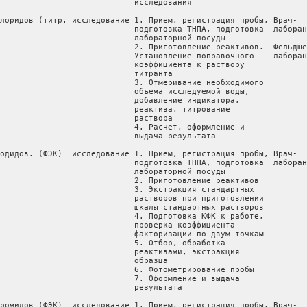
 выдача
                                                      результата

7.1.4.10.    Определение фторидов        исследование 1. Прием, регистрация пробы, Врач-             35           25
             (ионометрия)                             подготовка ТНПА, подготовка  лаборант
                                                      лабораторной посуды
                                                      2. Подготовка прибора к      Фельдшер-         15           10
                                                      работе                       лаборант
                                                      3. Приготовление реактивов
                                                      4. Отмеривание необходимого
                                                      объема исследуемой воды.
                                                      Добавление реактивов к пробе
                                                      5. Измерение
                                                      6. Расчет, оформление,
                                                      выдача результата
                                                      исследования

7.1.4.11.    Определение нитритов (ФЭК)  исследование 1. Прием, регистрация пробы, Врач-             50           30
                                                      подготовка ТНПА, подготовка  лаборант
                                                      лабораторной посуды
                                                      2. Приготовление реактивов   Фельдшер-         10           10
                                                      3. Отмеривание необходимого  лаборант
                                                      объема воды (проба и
                                                      контроль), добавление
                                                      реактива. Экспозиция
                                                      4. Подготовка КФК к работе,
                                                      проверка коэффициента
                                                      факторизации по двум точкам
                                                      5. Фотометрирование пробы,
                                                      оформление и выдача
                                                      результата

7.1.4.12.    Определение нитратов (ФЭК)  исследование 1. Прием, регистрация пробы, Врач-             70           55
                                                      подготовка ТНПА, подготовка  лаборант
                                                      лабораторной посуды
                                                      2. Приготовление реактивов   Фельдшер-         10           10
                                                      3. Отмеривание необходимого  лаборант
                                                      объема воды (проба и
                                                      контроль), помещение в
                                                      фарфоровую чашку. Добавление
                                                      реактива
                                                      4. Выпаривание досуха на
                                                      водяной бане. Охлаждение
                                                      осадка
                                                      5. Добавление реактива.
                                                      Выдержка. Добавление
                                                      дистиллированной воды и
                                                      количественный перенос в
                                                      мерную колбу. Добавление
                                                      реактива. Доведение до метки
                                                      дистиллированной водой
                                                      6. Подготовка КФК к работе,
                                                      проверка коэффициента
                                                      факторизации по двум точкам
                                                      7. Фотометрирование пробы.
                                                      Оформление и выдача
                                                      результата

7.1.4.13.    Определение нитратов,       исследование 1. Прием, регистрация пробы, Врач-             80           50
             сульфатов, хлоридов (ИХ)                 подготовка ТНПА, подготовка  лаборант
                                                      лабораторной посуды
                                                      2. Приготовление реактивов   Фельдшер-         10           10
                                                      3. Подготовка прибора        лаборант
                                                      4. Градуировка прибора
                                                      5. Отбор и обработка
                                                      образца, проведение
                                                      предварительных измерений
                                                      для установления необходимых
                                                      разбавлений
                                                      6. Отбор, обработка образца,
                                                      проведение измерений
                                                      7. Оформление и выдача
                                                      результата

7.1.4.14.    Определение кальция         исследование 1. Прием, регистрация пробы, Врач-             20           20
             титриметрическим методом                 подготовка ТНПА, подготовка  лаборант
                                                      посуды
                                                      2. Подготовка реактивов      Фельдшер-         25           20
                                                     