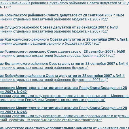
сении изменений в решение Пружанского районного Совета депутатов от 26 
 N 175"
е Копыльского районного Совета депутатов от 28 сентября 2007 г. №24
очнении отдельных показателей районного бюджета на 2007 год"
е Слуцкого районного Совета депутатов от 28 сентября 2007 г. №43
очнении отдельных показателей районного бюджета на 2007 год"
е Житковичского районного Совета депутатов от 28 сентября 2007 г. №71
очнении доходов и расходов районного бюджета на 2007 год"
е Гомельского городского Совета депутатов от 28 сентября 2007 г. №58
очнении отдельных показателей бюджета города Гомеля на 2007 год"
е Белыничского районного Совета депутатов от 28 сентября 2007 г. №4-4
очнении отдельных показателей районного бюджета"
е Бобруйского районного Совета депутатов от 28 сентября 2007 г. №5-4
очнении отдельных показателей районного бюджета на 2007 год"
овление Министерства статистики и анализа Республики Беларусь от 28
ря 2007 г. №242
знании утратившими силу некоторых нормативных правовых актов Министер
тики и анализа Республики Беларусь по статистике транспорта"
овление Министерства статистики и анализа Республики Беларусь от 28
ря 2007 г. №245
знании утратившими силу некоторых нормативных правовых актов и отдельн
ний нормативных правовых актов по статистике транспорта"
е Брестского областного исполнительного комитета от 28 сентября 2007 