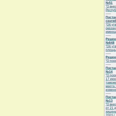
№51
"О вне
Респуб
-----
Поста
сентяб
"Об ут
оказан
имеющи
-----
Решени
№648
"Об ут
площад
-----
Решени
"О пор
-----
Постан
№14
"О пор
17 июн
таможе
марта 2
измен
-----
Постан
№13
"О вне
от 21 
хищени
2003 г.