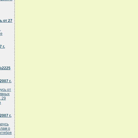
 от 27
,
не
 г.
 №2225
007 г.
усь от
тивных
, 29
о
007 г.
арусь
елам о
ентября