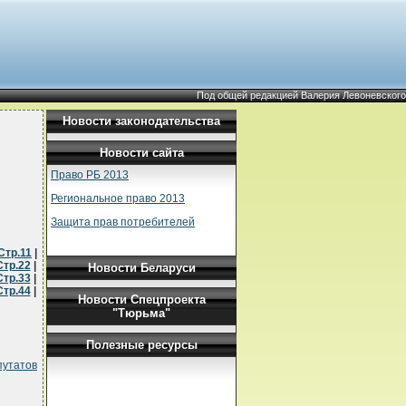
Под общей редакцией Валерия Левоневского
Новости законодательства
Новости сайта
Право РБ 2013
Региональное право 2013
Защита прав потребителей
Стр.11
|
Стр.22
|
Новости Беларуси
Стр.33
|
Стр.44
|
Новости Спецпроекта
"Тюрьма"
Полезные ресурсы
путатов