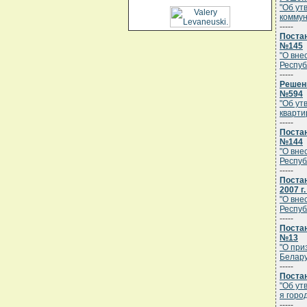
"Об ут
коммун
-----
Постан
№145
"О вне
Респуб
-----
Решени
№594
"Об ут
кварти
-----
Постан
№144
"О вне
Респуб
-----
Поста
2007 г
"О вне
Респуб
-----
Постан
№13
"О при
Белару
-----
Постан
"Об ут
я горо
-----