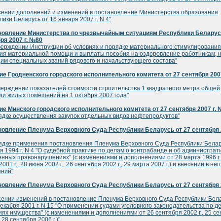
сении дополнений и изменений в постановление Министерства образования
лики Беларусь от 16 января 2007 г. N 4"
новление Министерства по чрезвычайным ситуациям Республики Беларусь
ря 2007 г. №80
верждении Инструкции об условиях и порядке материального стимулирования
ия материальной помощи и выплаты пособия на оздоровление работникам, 
м специальных званий рядового и начальствующего состава"
е Гродненского городского исполнительного комитета от 27 сентября 2007
верждении показателей стоимости строительства 1 квадратного метра общей
и жилых помещений на 1 октября 2007 года"
е Минского городского исполнительного комитета от 27 сентября 2007 г.
ядке осуществления закупок отдельных видов нефтепродуктов"
овление Пленума Верховного Суда Республики Беларусь от 27 сентября 2
ядке применения постановления Пленума Верховного Суда Республики Белар
я 1994 г. N 4 "О судебной практике по делам о контрабанде и об администра
нных правонарушениях" (с изменениями и дополнениями от 28 марта 1996 г.
001 г., 28 июня 2002 г., 26 сентября 2002 г., 29 марта 2007 г.) и внесении в нег
ений"
овление Пленума Верховного Суда Республики Беларусь от 27 сентября 2
сении изменений в постановление Пленума Верховного Суда Республики Бел
декабря 2001 г. N 15 "О применении судами уголовного законодательства по д
ях имущества" (с изменениями и дополнениями от 26 сентября 2002 г., 25 с
, 28 сентября 2006 г.)"