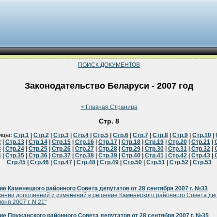
ПОИСК ДОКУМЕНТОВ
Законодательство Беларуси - 2007 год
< Главная Страница
Стр. 8
ицы:
Стр.1
|
Стр.2
|
Стр.3
|
Стр.4
|
Стр.5
|
Стр.6
|
Стр.7
|
Стр.8
|
Стр.9
|
Стр.10
|
2
|
Стр.13
|
Стр.14
|
Стр.15
|
Стр.16
|
Стр.17
|
Стр.18
|
Стр.19
|
Стр.20
|
Стр.21
|
3
|
Стр.24
|
Стр.25
|
Стр.26
|
Стр.27
|
Стр.28
|
Стр.29
|
Стр.30
|
Стр.31
|
Стр.32
|
4
|
Стр.35
|
Стр.36
|
Стр.37
|
Стр.38
|
Стр.39
|
Стр.40
|
Стр.41
|
Стр.42
|
Стр.43
|
Стр.45
|
Стр.46
|
Стр.47
|
Стр.48
|
Стр.49
|
Стр.50
|
Стр.51
|
Стр.52
|
Стр.53
е Каменецкого районного Совета депутатов от 28 сентября 2007 г. №33
сении дополнений и изменений в решение Каменецкого районного Совета де
юня 2007 г. N 21"
е Пружанского районного Совета депутатов от 28 сентября 2007 г. №35