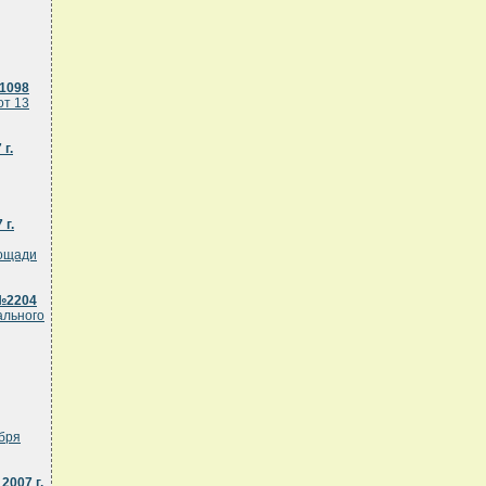
№1098
от 13
г.
 г.
лощади
 №2204
ального
абря
2007 г.