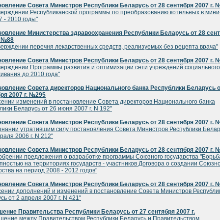
овление Совета Министров Республики Беларусь от 28 сентября 2007 г. 
верждении Республиканской программы по преобразованию котельных в мин
7 - 2010 годы"
новление Министерства здравоохранения Республики Беларусь от 28 сен
. №88
верждении перечня лекарственных средств, реализуемых без рецепта врача"
овление Совета Министров Республики Беларусь от 28 сентября 2007 г. 
верждении Программы развития и оптимизации сети учреждений социального
ивания до 2010 года"
овление Совета директоров Национального банка Республики Беларусь о
ря 2007 г. №295
сении изменений в постановление Совета директоров Национального банка
лики Беларусь от 26 июня 2007 г. N 192"
овление Совета Министров Республики Беларусь от 28 сентября 2007 г. 
знании утратившим силу постановления Совета Министров Республики Белар
раля 2006 г. N 212"
овление Совета Министров Республики Беларусь от 28 сентября 2007 г. 
обрении предложения о разработке программы Союзного государства "Борьб
пностью на территориях государств - участников Договора о создании Союзн
рства на период 2008 - 2012 годов"
овление Совета Министров Республики Беларусь от 28 сентября 2007 г. 
сении дополнений и изменений в постановление Совета Министров Республи
сь от 2 апреля 2007 г. N 421"
ение Правительства Республики Беларусь от 27 сентября 2007 г.
шение между Правительством Республики Беларусь и Правительством