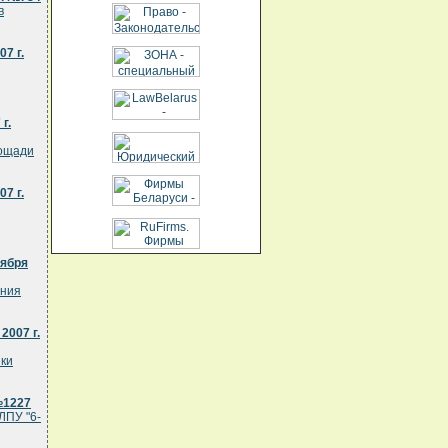
в
7 г.
г.
лощади
7 г.
тября
ения
2007 г.
ики
№1227
ЛПУ "6-