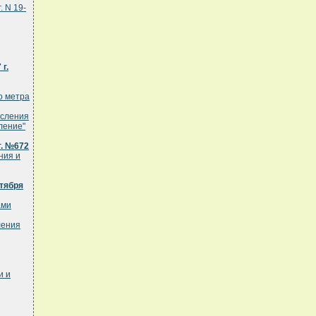
. N 19-
г.
о метра
исления
ление"
г. №672
ния и
тября
ами
ления
и и