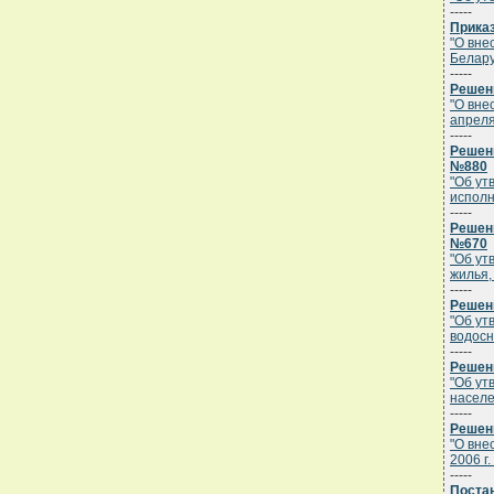
-----
Приказ
"О вне
Белару
-----
Решени
"О вне
апреля
-----
Решени
№880
"Об ут
исполн
-----
Решени
№670
"Об ут
жилья,
-----
Решени
"Об ут
водосн
-----
Решени
"Об ут
населе
-----
Решени
"О вне
2006 г.
-----
Постан