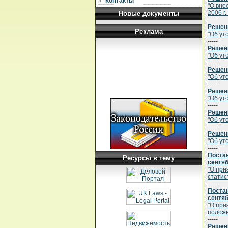
Контакты
"О вне
2006 г.
Новые документы
-----
Решени
Реклама
"Об ут
-----
Решени
"Об ут
-----
Решени
"Об ут
-----
Решени
"Об ут
-----
Решени
"Об ут
-----
Решени
"Об ут
-----
Постан
Ресурсы в тему
сентяб
"О при
статис
-----
Постан
сентяб
"О при
положе
-----
Решени