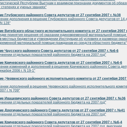
истической Республики Вьетнам о взаимном признании документов об образ
 степенях и ученых званиях"
е Глубокского районного Совета депутатов от 27 сентября 2007 г. №38
сении дополнения в решение Глубокского районного Совета депутатов от 14 
 N 128"
е Витебского областного исполнительного комитета от 27 сентября 2007 
ядке принятия решения об оказании единовременной материальной помощи 
в местных бюджетов и утверждении Инструкции об условиях и размерах оказ
ременной материальной помощи гражданам из средств областного бюджета"
е Чаусского районного Совета депутатов от 27 сентября 2007 г. №6-6
очнении отдельных показателей районного бюджета на 2007 год"
е Кричевского районного Совета депутатов от 27 сентября 2007 г. №6-6
сении изменений и дополнений в решение Кричевского районного Совета деп
екабря 2006 г. N 19-1"
е ;Червенского районного исполнительного комитета от 27 сентября 2007 
2
сении дополнений в решение Червенского районного исполнительного комите
007 г. N 709"
е Ивацевичского районного Совета депутатов от 27 сентября 2007 г. №36
очнении отдельных показателей районного бюджета на 2007 год"
е Дрогичинского районного Совета депутатов от 27 сентября 2007 г. №41
очнении отдельных показателей районного бюджета на 2007 год"
е Кричевского районного Совета депутатов от 27 сентября 2007 г. №6-4
очнении отдельных показателей районного бюджета на 2007 год, внесении