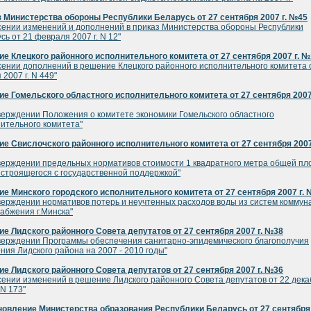
 Министерства обороны Республики Беларусь от 27 сентября 2007 г. №45
сении изменений и дополнений в приказ Министерства обороны Республики
сь от 21 февраля 2007 г. N 12"
е Клецкого районного исполнительного комитета от 27 сентября 2007 г. 
сении дополнений в решение Клецкого районного исполнительного комитета 
 2007 г. N 449"
е Гомельского областного исполнительного комитета от 27 сентября 2007 
верждении Положения о комитете экономики Гомельского областного
ительного комитета"
е Свислочского районного исполнительного комитета от 27 сентября 2007
верждении предельных нормативов стоимости 1 квадратного метра общей п
 строящегося с государственной поддержкой"
е Минского городского исполнительного комитета от 27 сентября 2007 г.
верждении нормативов потерь и неучтенных расходов воды из систем коммун
абжения г.Минска"
е Лидского районного Совета депутатов от 27 сентября 2007 г. №38
верждении Программы обеспечения санитарно-эпидемического благополучия
ния Лидского района на 2007 - 2010 годы"
е Лидского районного Совета депутатов от 27 сентября 2007 г. №36
сении изменений в решение Лидского районного Совета депутатов от 22 дек
 N 173"
овление Министерства образования Республики Беларусь от 27 сентября 