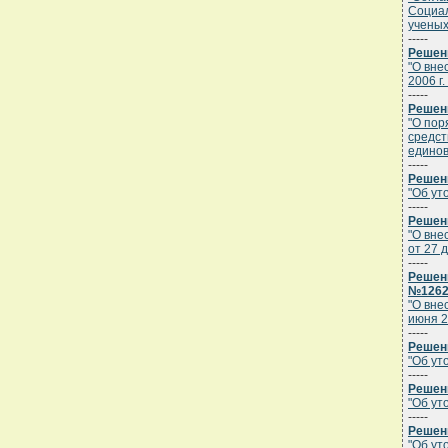
Социал
ученых
-----
Решени
"О вне
2006 г.
-----
Решени
"О пор
средст
единов
-----
Решени
"Об ут
-----
Решени
"О вне
от 27 д
-----
Решени
№126
"О вне
июня 2
-----
Решени
"Об ут
-----
Решени
"Об ут
-----
Решени
"Об ут