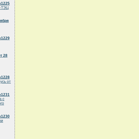
№1225
и-ТЭЦ
тября
№1229
т 28
№1228
усь от
№1231
а с
ого
№1230
ки