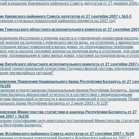
ний в решение Кричевского районного Совета депутатов от 27 декабря 2006 г
е Кировского районного Совета депутатов от 27 сентября 2007 г. №5-5
очнении отдельных показателей районного бюджета на 2007 год"
е Гомельского областного исполнительного комитета от 27 сентября 2007 
верждении Инструкции о порядке расчета и утверждения нормативов расхода
ой энергии на подогрев 1 кубического метра воды, на отопление 1 квадратног
площади жилых помещений в жилых домах, не оборудованных приборами
вого учета расхода тепловой энергии на подогрев воды и отопление, для нач
нию, проживающему в таких жилых домах, платежей за подогрев воды и отоп
е Витебского областного исполнительного комитета от 27 сентября 2007 
ебской территориальной подсистеме Государственной системы предупрежде
ации чрезвычайных ситуаций"
новление Правления Национального банка Республики Беларусь от 27 сен
. №185
тавлении и представлении Национальным банком Республики Беларусь, банк
лики Беларусь финансовой отчетности в соответствии с международными
ртами финансовой отчетности и внесении изменений в постановление Прав
ального банка Республики Беларусь от 2 июля 2003 г. N 129"
овление Министерства статистики и анализа Республики Беларусь от 27
ря 2007 г. №236
знании утратившими силу некоторых постановлений Министерства статистик
а Республики Беларусь"
е Жлобинского районного Совета депутатов от 27 сентября 2007 г. №39
очнении отдельных показателей бюджета Жлобинского района на 2007 г."