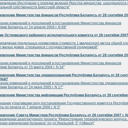
верждении Инструкции о порядке ведения Реестра имущества, находящегося 
альной собственности Брестской области"
овление Министерства финансов Республики Беларусь от 28 сентября 200
сении изменений и дополнений в постановление Министерства финансов
лики Беларусь от 14 апреля 2004 г. N 69"
е Островецкого районного исполнительного комитета от 28 сентября 2007 
верждении предельных нормативов стоимости 1 квадратного метра общей п
р жилых домов, строящихся с государственной поддержкой"
овление Министерства финансов Республики Беларусь от 28 сентября 200
сении изменений и дополнений в постановление Министерства финансов
лики Беларусь от 15 марта 2004 г. N 34"
новление Министерства здравоохранения Республики Беларусь от 28 сен
. №87
сении изменений и дополнений в постановление Министерства здравоохран
лики Беларусь от 24 июня 2005 г. N 17"
овление Министерства информации Республики Беларусь от 28 сентября 
знании утратившим силу постановления Государственного комитета Республ
сь по печати от 7 апреля 2000 г. N 3"
овление Совета Министров Республики Беларусь от 28 сентября 2007 г. 
верждении архитектурного проекта "Реконструкция терапевтического корпуса 
дская клиническая больница" по ул.Уральской, 5" (г.Минск)"