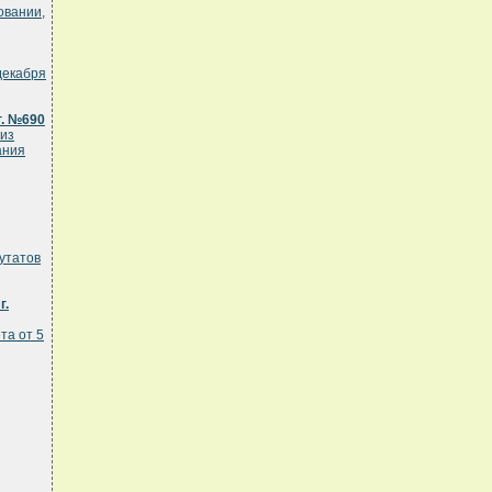
овании,
декабря
г. №690
из
ания
утатов
г.
та от 5