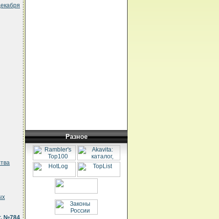
декабря
Разное
ства
ых
г. №784