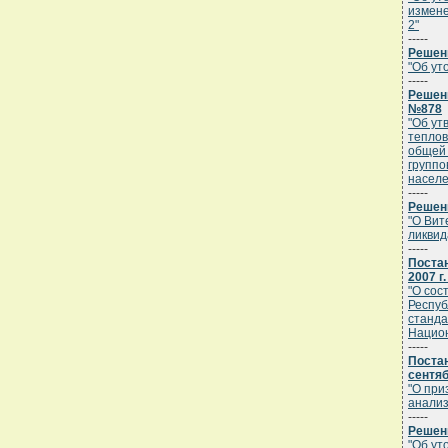
измене
2"
-----
Решени
"Об ут
-----
Решени
№878
"Об ут
теплов
общей 
группо
населе
-----
Решени
"О Вит
ликвид
-----
Поста
2007 г
"О сос
Респуб
станда
Национ
-----
Постан
сентяб
"О при
анализ
-----
Решени
"Об ут