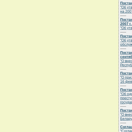
Постан
"Об ут
на 200
-----
Поста
2007 г
"Об ут
-----
Постан
"Об ут
обслуж
-----
Постан
сентяб
"О вне
Респуб
-----
Постан
"О при
16 фев
-----
Постан
"Об од
престу
госуда
-----
Постан
"О вне
Белару
-----
Соглаш
"Согла