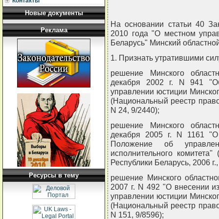
Контакты
Новые документы
На основании статьи 40 За
Реклама
2010 года "О местном упра
Беларусь" Минский областно
1. Признать утратившими сил
решение Минского областн
декабря 2002 г. N 941 "
управлении юстиции Минског
(Национальный реестр правов
N 24, 9/2440);
решение Минского областн
декабря 2005 г. N 1161 "
Положение об управлен
исполнительного комитета"
Республики Беларусь, 2006 г., 
Ресурсы в тему
решение Минского областно
2007 г. N 492 "О внесении 
управлении юстиции Минског
(Национальный реестр правов
N 151, 9/8596);