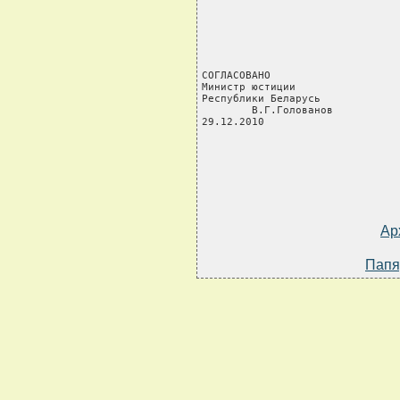
СОГЛАСОВАНО

Министр юстиции

Республики Беларусь

        В.Г.Голованов

29.12.2010
Ар
Папя