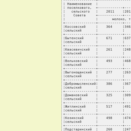
----------------+----------------
¦ Наименование  ¦                
¦ поселкового,  +------------+---
¦   сельского   ¦    2011    ¦201
¦    Совета     +------------+---
¦               ¦       молоко, т
+---------------+------------+---
¦Коссовский     ¦    364     ¦346
¦сельский       ¦            ¦   
+---------------+------------+---
¦Бытенский      ¦    671     ¦637
¦сельский       ¦            ¦   
+---------------+------------+---
¦Квасевичский   ¦    261     ¦248
¦сельский       ¦            ¦   
+---------------+------------+---
¦Вольковский    ¦    493     ¦468
¦сельский       ¦            ¦   
+---------------+------------+---
¦Выгонощанский  ¦    277     ¦263
¦сельский       ¦            ¦   
+---------------+------------+---
¦Добромысленский¦    386     ¦367
¦сельский       ¦            ¦   
+---------------+------------+---
¦Домановский    ¦    325     ¦309
¦сельский       ¦            ¦   
+---------------+------------+---
¦Житлинский     ¦    517     ¦491
¦сельский       ¦            ¦   
+---------------+------------+---
¦Козикский      ¦    498     ¦474
¦сельский       ¦            ¦   
+---------------+------------+---
¦Подстаринский  ¦    260     ¦247