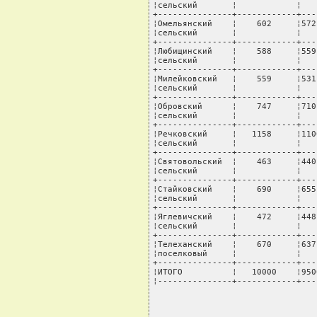
¦сельский       ¦            ¦   
+---------------+------------+---
¦Омельянский    ¦    602     ¦572
¦сельский       ¦            ¦   
+---------------+------------+---
¦Любищинский    ¦    588     ¦559
¦сельский       ¦            ¦   
+---------------+------------+---
¦Милейковский   ¦    559     ¦531
¦сельский       ¦            ¦   
+---------------+------------+---
¦Обровский      ¦    747     ¦710
¦сельский       ¦            ¦   
+---------------+------------+---
¦Речковский     ¦   1158     ¦110
¦сельский       ¦            ¦   
+---------------+------------+---
¦Святовольский  ¦    463     ¦440
¦сельский       ¦            ¦   
+---------------+------------+---
¦Стайковский    ¦    690     ¦655
¦сельский       ¦            ¦   
+---------------+------------+---
¦Яглевичский    ¦    472     ¦448
¦сельский       ¦            ¦   
+---------------+------------+---
¦Телеханский    ¦    670     ¦637
¦поселковый     ¦            ¦   
+---------------+------------+---
¦ИТОГО          ¦   10000    ¦950
¦---------------+------------+---