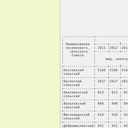
----------------+----------------
¦               ¦                
¦ Наименование  +------+-----T---
¦ поселкового,  ¦ 2011 ¦2012 ¦201
¦   сельского   +------+-----+---
¦    Совета     ¦                
¦               ¦     мед, килогр
¦               ¦                
+---------------+------+-----T---
¦Коссовский     ¦ 5166 ¦5166 ¦516
¦сельский       ¦      ¦     ¦   
+---------------+------+-----+---
¦Бытенский      ¦ 2627 ¦2627 ¦262
¦сельский       ¦      ¦     ¦   
+---------------+------+-----+---
¦Квасевичский   ¦ 813  ¦ 813 ¦ 81
¦сельский       ¦      ¦     ¦   
+---------------+------+-----+---
¦Вольковский    ¦ 840  ¦ 840 ¦ 84
¦сельский       ¦      ¦     ¦   
+---------------+------+-----+---
¦Выгонощанский  ¦ 410  ¦ 410 ¦ 41
¦сельский       ¦      ¦     ¦   
+---------------+------+-----+---
¦Добромысленский¦ 931  ¦ 931 ¦ 93