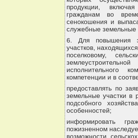
продукции, включая
гражданам во време
сенокошения и выпаса
служебные земельные 
6. Для повышения э
участков, находящихся
поселковому, сельс
землеустроительн
исполнительного к
компетенции и в соотв
предоставлять по зая
земельные участки в 
подсобного хозяйст
особенностей;
информировать гра
пожизненном наследуе
возможности сельско