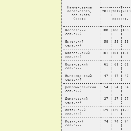
¦                 ¦              
¦ Наименование    +----+----T----
¦ поселкового,    ¦2011¦2012¦2013
¦   сельского     +----+----+----
¦    Совета       ¦     поросят, 
¦                 ¦              
+-----------------+----+----T----
¦Коссовский       ¦188 ¦188 ¦188 
¦сельский         ¦    ¦    ¦    
+-----------------+----+----+----
¦Бытенский        ¦ 58 ¦ 58 ¦ 58 
¦сельский         ¦    ¦    ¦    
+-----------------+----+----+----
¦Квасевичский     ¦101 ¦101 ¦101 
¦сельский         ¦    ¦    ¦    
+-----------------+----+----+----
¦Вольковский      ¦ 61 ¦ 61 ¦ 61 
¦сельский         ¦    ¦    ¦    
+-----------------+----+----+----
¦Выгонощанский    ¦ 47 ¦ 47 ¦ 47 
¦сельский         ¦    ¦    ¦    
+-----------------+----+----+----
¦Добромысленский  ¦ 54 ¦ 54 ¦ 54 
¦сельский         ¦    ¦    ¦    
+-----------------+----+----+----
¦Домановский      ¦ 27 ¦ 27 ¦ 27 
¦сельский         ¦    ¦    ¦    
+-----------------+----+----+----
¦Житлинский       ¦129 ¦129 ¦129 
¦сельский         ¦    ¦    ¦    
+-----------------+----+----+----
¦Козикский        ¦ 74 ¦ 74 ¦ 74 
¦сельский         ¦    ¦    ¦    
+-----------------+----+----+----