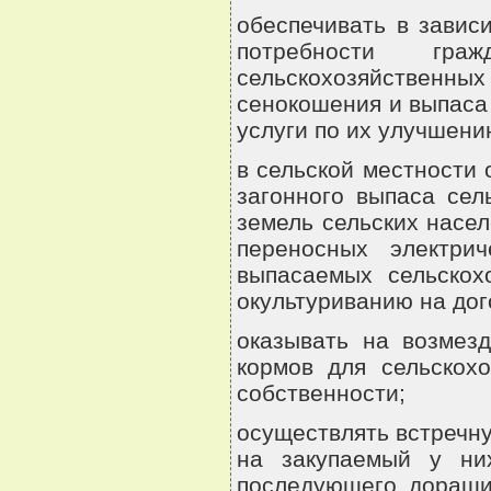
обеспечивать в завис
потребности гр
сельскохозяйственн
сенокошения и выпаса
услуги по их улучшени
в сельской местности
загонного выпаса сел
земель сельских насел
переносных электрич
выпасаемых сельскох
окультуриванию на дог
оказывать на возмезд
кормов для сельскох
собственности;
осуществлять встречн
на закупаемый у них
последующего доращи