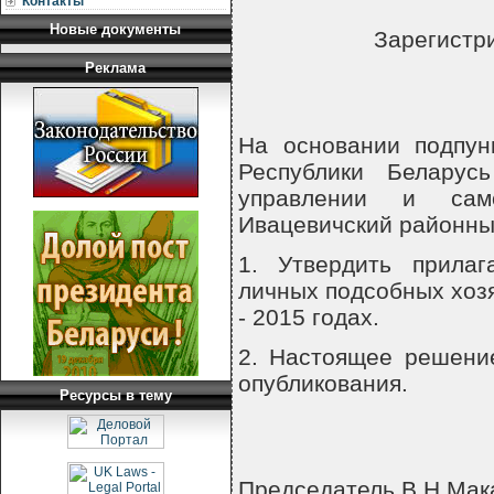
Контакты
Новые документы
Зарегистри
Реклама
На основании подпунк
Республики Белару
управлении и само
Ивацевичский районны
1. Утвердить прила
личных подсобных хозя
- 2015 годах.
2. Настоящее решение
опубликования.
Ресурсы в тему
Председатель В.Н.Мак