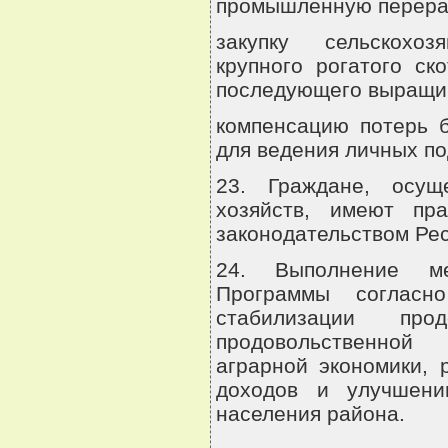
промышленную перераб
закупку сельскохоз
крупного рогатого с
последующего выращив
компенсацию потерь 
для ведения личных по
23. Граждане, осущ
хозяйств, имеют пр
законодательством Рес
24. Выполнение ме
Программы согласн
стабилизации прод
продовольственной 
аграрной экономики, 
доходов и улучшени
населения района.