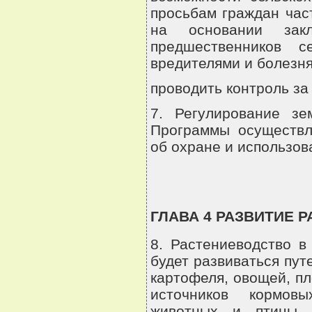
просьбам граждан час
на основании зак
предшественников с
вредителями и болезн
проводить контроль за
7. Регулирование з
Программы осуществля
об охране и использов
ГЛАВА 4 РАЗВИТИЕ 
8. Растениеводство 
будет развиваться пут
картофеля, овощей, п
источников кормовы
животных и птицы, 