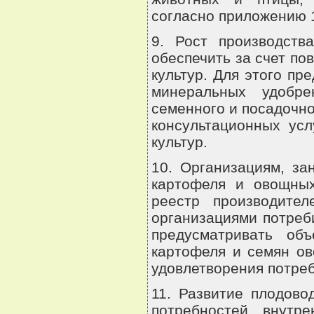
согласно приложению 
9. Рост производств
обеспечить за счет п
культур. Для этого пр
минеральных удобрен
семенного и посадочно
консультационных усл
культур.
10. Организациям, за
картофеля и овощных
реестр производител
организациями потреб
предусматривать об
картофеля и семян ов
удовлетворения потреб
11. Развитие плодово
потребностей внутр