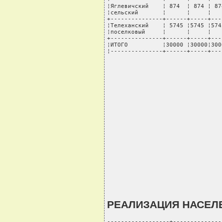
¦Яглевичский    ¦ 874  ¦ 874 ¦ 87
¦сельский       ¦      ¦     ¦   
+---------------+------+-----+---
¦Телеханский    ¦ 5745 ¦5745 ¦574
¦поселковый     ¦      ¦     ¦   
+---------------+------+-----+---
¦ИТОГО          ¦30000 ¦30000¦300
¦---------------+------+-----+---
РЕАЛИЗАЦИЯ НАСЕЛ
------------------+--------------