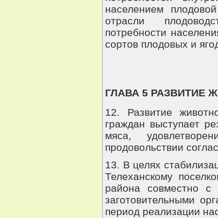
населением плодовой
отрасли плодоводс
потребности населени
сортов плодовых и яго
ГЛАВА 5 РАЗВИТИЕ 
12. Развитие животн
граждан выступает ре
мяса, удовлетвор
продовольствии согла
13. В целях стабилиза
Телеханскому поселко
района совместно с 
заготовительными ор
период реализации на