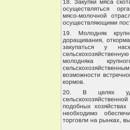
18. Закупки мяса ско
осуществляться орга
мясо-молочной отрас
осуществляющими пост
19. Молодняк крупн
доращивания, откорма
закупаться у насе
сельскохозяйственну
молодняка крупн
сельскохозяйственн
возможности встречно
кормов.
20. В целях удо
сельскохозяйственн
подобных хозяйствах
необходимо обеспеч
торговли на рынках, вы