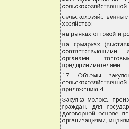
сельскохозяйственной 
сельскохозяйственны
хозяйство;
на рынках оптовой и р
на ярмарках (выстав
соответствующими 
органами, торговы
предпринимателями.
17. Объемы закупо
сельскохозяйствен
приложению 4.
Закупка молока, прои
граждан, для госуда
договорной основе п
организациями, индив