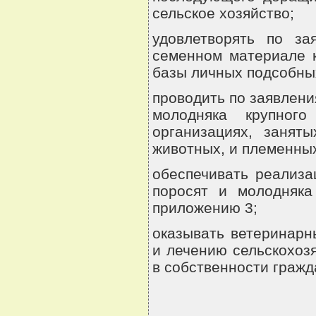
сельское хозяйство;
удовлетворять по за
семенном материале к
базы личных подсобных
проводить по заявлени
молодняка крупног
организациях, заняты
животных, и племенных
обеспечивать реализа
поросят и молодняка
приложению 3;
оказывать ветеринарн
и лечению сельскохоз
в собственности гражд