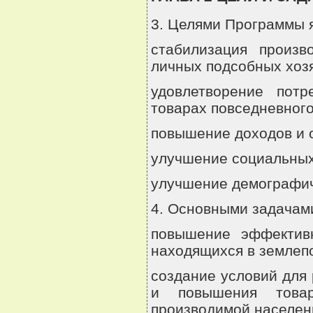
3. Целями Программы 
стабилизация произв
личных подсобных хоз
удовлетворение потр
товарах повседневного
повышение доходов и 
улучшение социальных
улучшение демографич
4. Основными задачам
повышение эффективн
находящихся в землеп
создание условий для 
и повышения товарн
производимой населен