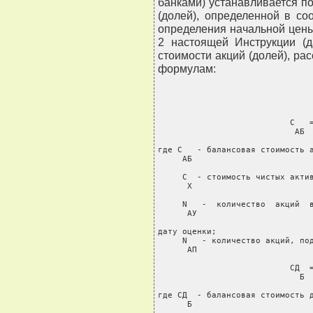
банками) устанавливается п
(долей), определенной в со
определения начальной цены 
2 настоящей Инструкции (д
стоимости акций (долей), ра
формулам:
                           С   =
                            АБ  
где С   - балансовая стоимость а
     АБ

     С  - стоимость чистых актив
      Х

     N   -  количество  акций  в
      АУ

дату оценки;

     N   - количество акций, под
      АП

                           СД  =
                             Б  
где СД  - балансовая стоимость д
      Б
