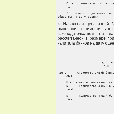
     С  - стоимость чистых актив
      Х

     Р - размер  подлежащей  про
общества на дату оценки.
4. Начальная цена акций б
рыночной стоимости акци
законодательством на да
рассчитанной в размере пр
капитала банков на дату оце
                         С    = 
                          АБН   
где С    - стоимость акций банка
     АБН

     Н - размер нормативного кап
     N    - количество акций в у
      АБУ

     N    - количество акций бан
      АБП