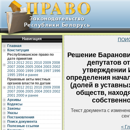
Навигация
ПОИ
Главная
Конституция
Решение Баранови
Республиканское право по
дате принятия
депутатов от
2013
2012
2011
2010
2009
2008
2007
2006
2005
2004
2003
2002
утверждении 
2001
2000
1999
1998
1997
1996
1995
1994 и ранее
определения нача
Правовые акты местных
органов власти по датам
(долей в уставны
2013
2012
2011
2010
2009
2008
обществ, наход
2007
2006
2005
2004
2003
2002
2001
2000 и ранее
собственно
Архивы
Кодексы
Законы
Текст документа с измене
Указы
сен
Постановления
Поиск документа
Полезные ссылки
< Г