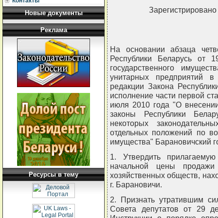
Контакты
Зарегистрировано 
Новые документы
Реклама
На основании абзаца четв
Республики Беларусь от 1
государственного имущест
унитарных предприятий в
редакции Закона Республик
исполнение части первой ста
июля 2010 года "О внесени
законы Республики Белар
некоторых законодательн
отдельных положений по во
имущества" Барановичский г
1. Утвердить прилагаему
начальной цены продажи
Ресурсы в тему
хозяйственных обществ, нах
г. Барановичи.
2. Признать утратившим си
Совета депутатов от 29 д