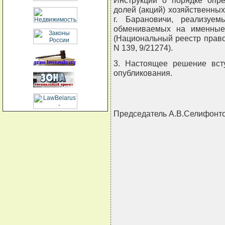
Инструкции о порядке опр
долей (акций) хозяйственны
г. Барановичи, реализуем
обмениваемых на именные
(Национальный реестр правов
N 139, 9/21274).
3. Настоящее решение вст
опубликования.
Председатель А.В.Селифонт
                                
                                
                                
                                
                                