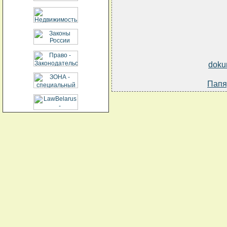
doku
Папя