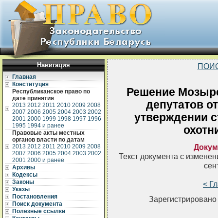
Навигация
ПОИ
Главная
Конституция
Решение Мозырс
Республиканское право по
дате принятия
депутатов от
2013
2012
2011
2010
2009
2008
2007
2006
2005
2004
2003
2002
утверждении с
2001
2000
1999
1998
1997
1996
1995
1994 и ранее
охотн
Правовые акты местных
органов власти по датам
Докум
2013
2012
2011
2010
2009
2008
2007
2006
2005
2004
2003
2002
Текст документа с измене
2001
2000 и ранее
сен
Архивы
Кодексы
Законы
< Г
Указы
Постановления
Зарегистрировано 
Поиск документа
Полезные ссылки