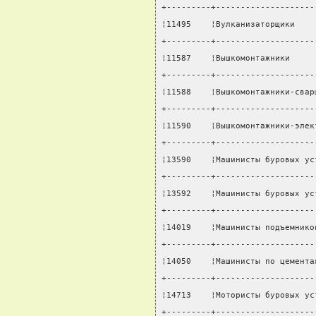
+---------+--------------------
¦11495    ¦Вулканизаторщики    
+---------+--------------------
¦11587    ¦Вышкомонтажники     
+---------+--------------------
¦11588    ¦Вышкомонтажники-свар
+---------+--------------------
¦11590    ¦Вышкомонтажники-элек
+---------+--------------------
¦13590    ¦Машинисты буровых ус
+---------+--------------------
¦13592    ¦Машинисты буровых ус
+---------+--------------------
¦14019    ¦Машинисты подъемнико
+---------+--------------------
¦14050    ¦Машинисты по цемента
+---------+--------------------
¦14713    ¦Мотористы буровых ус
+---------+--------------------