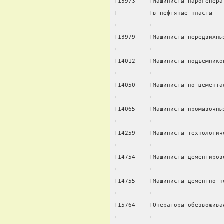
¦13973    ¦Машинисты парогенера
¦         ¦в нефтяные пласты   
+---------+--------------------
¦13979    ¦Машинисты передвижны
+---------+--------------------
¦14012    ¦Машинисты подъемнико
+---------+--------------------
¦14050    ¦Машинисты по цемента
+---------+--------------------
¦14065    ¦Машинисты промывочны
+---------+--------------------
¦14259    ¦Машинисты технологич
+---------+--------------------
¦14754    ¦Машинисты цементиров
+---------+--------------------
¦14755    ¦Машинисты цементно-п
+---------+--------------------
¦15764    ¦Операторы обезвожива
+---------+--------------------