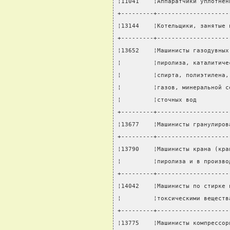
¦11041    ¦Аппаратчики уплотнен
+---------+--------------------
¦13144    ¦Котельщики, занятые 
+---------+--------------------
¦13652    ¦Машинисты газодувных
¦         ¦пиролиза, каталитиче
¦         ¦спирта, полиэтилена,
¦         ¦газов, минеральной с
¦         ¦сточных вод         
+---------+--------------------
¦13677    ¦Машинисты гранулиров
+---------+--------------------
¦13790    ¦Машинисты крана (кра
¦         ¦пиролиза и в произво
+---------+--------------------
¦14042    ¦Машинисты по стирке 
¦         ¦токсическими веществ
+---------+--------------------
¦13775    ¦Машинисты компрессор