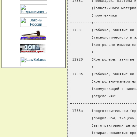
¦17531    ¦прокладок, картона и
¦         ¦(эластичного материа
¦         ¦промтехники         
+---------+--------------------
¦17531    ¦Рабочие, занятые на 
¦         ¦технологического и э
¦         ¦контрольно-измерител
+---------+--------------------
¦12920    ¦Контролеры, занятые 
+---------+--------------------
¦1753а    ¦Рабочие, занятые на 
¦         ¦контрольно-измерител
¦         ¦коммуникаций в нижес
¦         ¦отделениях:         
+---------+--------------------
¦1753а    ¦подготовительном (пр
¦         ¦прядильном, ткацком,
¦         ¦автотракторных детал
¦         ¦спиральнонавитых про