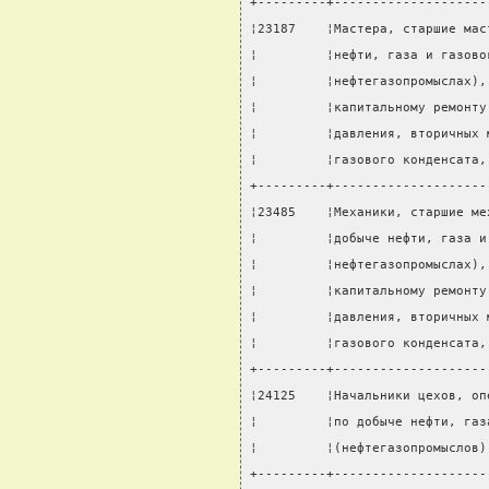
+---------+--------------------
¦23187    ¦Мастера, старшие мас
¦         ¦нефти, газа и газово
¦         ¦нефтегазопромыслах),
¦         ¦капитальному ремонту
¦         ¦давления, вторичных 
¦         ¦газового конденсата,
+---------+--------------------
¦23485    ¦Механики, старшие ме
¦         ¦добыче нефти, газа и
¦         ¦нефтегазопромыслах),
¦         ¦капитальному ремонту
¦         ¦давления, вторичных 
¦         ¦газового конденсата,
+---------+--------------------
¦24125    ¦Начальники цехов, оп
¦         ¦по добыче нефти, газ
¦         ¦(нефтегазопромыслов)
+---------+--------------------