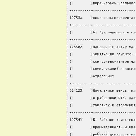
¦         ¦паранитовом, вальцле
+---------+--------------------
¦1753а    ¦опытно-экспериментал
+---------+--------------------
¦         ¦б) Руководители и сп
+---------+--------------------
¦23362    ¦Мастера (старшие мас
¦         ¦занятые на ремонте, 
¦         ¦контрольно-измерител
¦         ¦коммуникаций в вышеп
¦         ¦отделениях          
+---------+--------------------
¦24125    ¦Начальники цехов, их
¦         ¦и работники ОТК, зан
¦         ¦участках и отделения
+---------+--------------------
¦17541    ¦Б. Рабочие и мастера
¦         ¦промышленности и нар
¦         ¦рабочий день в техно