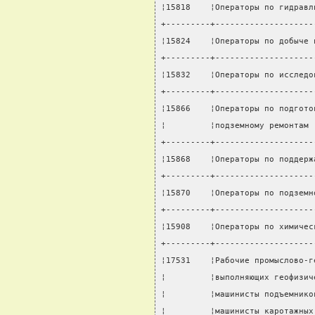
¦15818    ¦Операторы по гидравл
+---------+--------------------
¦15824    ¦Операторы по добыче 
+---------+--------------------
¦15832    ¦Операторы по исследо
+---------+--------------------
¦15866    ¦Операторы по подгото
¦         ¦подземному ремонтам 
+---------+--------------------
¦15868    ¦Операторы по поддерж
+---------+--------------------
¦15870    ¦Операторы по подземн
+---------+--------------------
¦15908    ¦Операторы по химичес
+---------+--------------------
¦17531    ¦Рабочие промыслово-г
¦         ¦выполняющих геофизич
¦         ¦машинисты подъемнико
¦         ¦машинисты каротажных