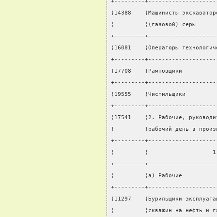
+---------+--------------------
¦14388    ¦Машинисты экскаватор
¦         ¦(газовой) серы      
+---------+--------------------
¦16081    ¦Операторы технологич
+---------+--------------------
¦17708    ¦Рамповщики          
+---------+--------------------
¦19555    ¦Чистильщики         
+---------+--------------------
¦17541    ¦2. Рабочие, руководи
¦         ¦рабочий день в произ
+---------+--------------------
¦         ¦                   1
+---------+--------------------
¦         ¦а) Рабочие          
+---------+--------------------
¦11297    ¦Бурильщики эксплуата
¦         ¦скважин на нефть и г