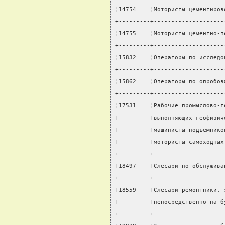
¦14754    ¦Мотористы цементиров
+---------+--------------------
¦14755    ¦Мотористы цементно-п
+---------+--------------------
¦15832    ¦Операторы по исследо
+---------+--------------------
¦15862    ¦Операторы по опробов
+---------+--------------------
¦17531    ¦Рабочие промыслово-г
¦         ¦выполняющих геофизич
¦         ¦машинисты подъемнико
¦         ¦мотористы самоходных
+---------+--------------------
¦18497    ¦Слесари по обслужива
+---------+--------------------
¦18559    ¦Слесари-ремонтники, 
¦         ¦непосредственно на б
+---------+--------------------