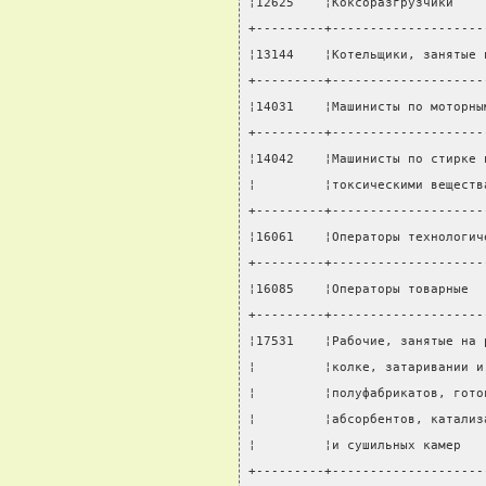
¦12625    ¦Коксоразгрузчики    
+---------+--------------------
¦13144    ¦Котельщики, занятые 
+---------+--------------------
¦14031    ¦Машинисты по моторны
+---------+--------------------
¦14042    ¦Машинисты по стирке 
¦         ¦токсическими веществ
+---------+--------------------
¦16061    ¦Операторы технологич
+---------+--------------------
¦16085    ¦Операторы товарные  
+---------+--------------------
¦17531    ¦Рабочие, занятые на 
¦         ¦колке, затаривании и
¦         ¦полуфабрикатов, гото
¦         ¦абсорбентов, катализ
¦         ¦и сушильных камер   
+---------+--------------------