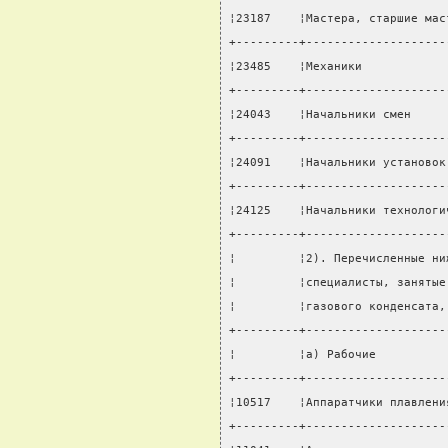
¦23187    ¦Мастера, старшие мас
+---------+--------------------
¦23485    ¦Механики            
+---------+--------------------
¦24043    ¦Начальники смен     
+---------+--------------------
¦24091    ¦Начальники установок
+---------+--------------------
¦24125    ¦Начальники технологи
+---------+--------------------
¦         ¦2). Перечисленные ни
¦         ¦специалисты, занятые
¦         ¦газового конденсата,
+---------+--------------------
¦         ¦а) Рабочие          
+---------+--------------------
¦10517    ¦Аппаратчики плавлени
+---------+--------------------