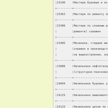
¦23196    ¦Мастера буровые и их
+---------+--------------------
¦23362    ¦Мастера по ремонту о
+---------+--------------------
¦23386    ¦Мастера по сложным р
¦         ¦ремонте) скважин    
+---------+--------------------
¦23485    ¦Механики, старшие ме
¦         ¦скважин в производст
¦         ¦на вышкостроении, оп
+---------+--------------------
¦23886    ¦Начальники нефтегазо
¦         ¦(структурно-поисково
+---------+--------------------
¦24094    ¦Начальники буровых у
+---------+--------------------
¦24125    ¦Начальники вышкомонт
+---------+--------------------
¦24125    ¦Начальники цехов по 