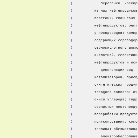
¦         ¦   перегонки, крекир
¦         ¦из них нефтепродуков
¦         ¦перегонки сланцевых 
¦         ¦нефтепродуктов; рект
¦         ¦углеводородов; компр
¦         ¦содержащих сероводор
¦         ¦сернокислотного алки
¦         ¦кислотной, селективн
¦         ¦нефтепродуктов и иск
¦         ¦   дефеноляции вод; 
¦         ¦катализаторов, приса
¦         ¦синтетических продук
¦         ¦твердого топлива; оч
¦         ¦окиси углерода; гидр
¦         ¦сернистых нефтепроду
¦         ¦переработки продукто
¦         ¦полукоксования, кокс
¦         ¦топлива; обезмаслива
¦         ¦   электрообессолива