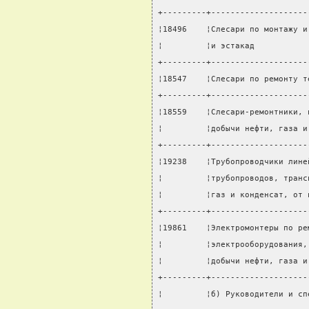
+---------+--------------------
¦18496    ¦Слесари по монтажу и
¦         ¦и эстакад           
+---------+--------------------
¦18547    ¦Слесари по ремонту т
+---------+--------------------
¦18559    ¦Слесари-ремонтники, 
¦         ¦добычи нефти, газа и
+---------+--------------------
¦19238    ¦Трубопроводчики лине
¦         ¦трубопроводов, транс
¦         ¦газ и конденсат, от 
+---------+--------------------
¦19861    ¦Электромонтеры по ре
¦         ¦электрооборудования,
¦         ¦добычи нефти, газа и
+---------+--------------------
¦         ¦б) Руководители и сп