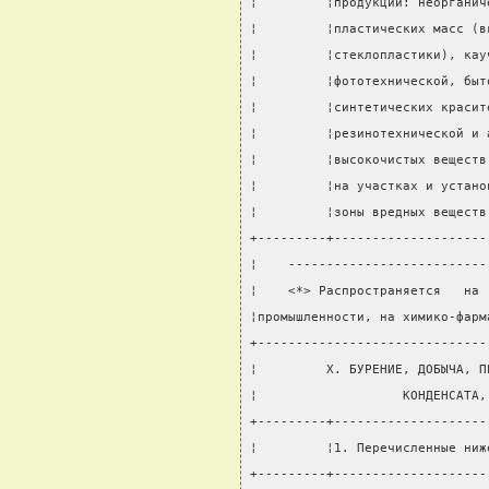
¦         ¦продукции: неорганич
¦         ¦пластических масс (в
¦         ¦стеклопластики), кау
¦         ¦фототехнической, быт
¦         ¦синтетических красит
¦         ¦резинотехнической и 
¦         ¦высокочистых веществ
¦         ¦на участках и устано
¦         ¦зоны вредных веществ
+---------+--------------------
¦    --------------------------
¦    <*> Распространяется   на 
¦промышленности, на химико-фарм
+------------------------------
¦         X. БУРЕНИЕ, ДОБЫЧА, П
¦                   КОНДЕНСАТА,
+---------+--------------------
¦         ¦1. Перечисленные ниж
+---------+--------------------