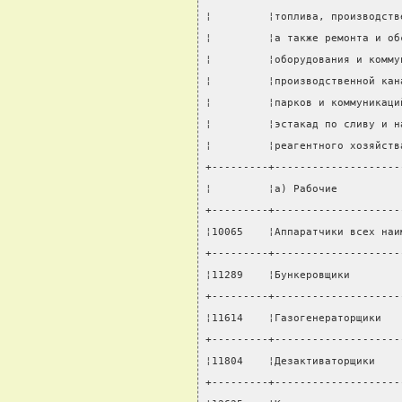
¦         ¦топлива, производств
¦         ¦а также ремонта и об
¦         ¦оборудования и комму
¦         ¦производственной кан
¦         ¦парков и коммуникаци
¦         ¦эстакад по сливу и н
¦         ¦реагентного хозяйств
+---------+--------------------
¦         ¦а) Рабочие          
+---------+--------------------
¦10065    ¦Аппаратчики всех наи
+---------+--------------------
¦11289    ¦Бункеровщики        
+---------+--------------------
¦11614    ¦Газогенераторщики   
+---------+--------------------
¦11804    ¦Дезактиваторщики    
+---------+--------------------