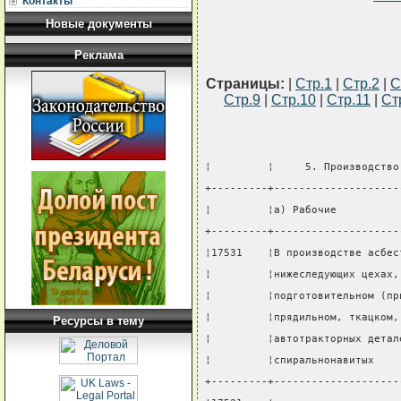
Контакты
Новые документы
Реклама
Страницы:
|
Стр.1
|
Стр.2
|
С
Стр.9
|
Стр.10
|
Стр.11
|
Ст
¦         ¦     5. Производство
+---------+--------------------
¦         ¦а) Рабочие          
+---------+--------------------
¦17531    ¦В производстве асбес
¦         ¦нижеследующих цехах,
¦         ¦подготовительном (пр
¦         ¦прядильном, ткацком,
Ресурсы в тему
¦         ¦автотракторных детал
¦         ¦спиральнонавитых    
+---------+--------------------