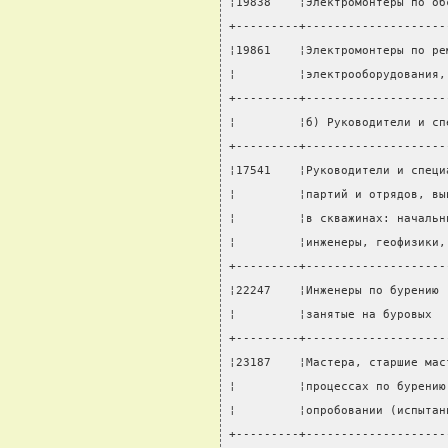
¦19838    ¦Электромонтеры по об
+---------+--------------------
¦19861    ¦Электромонтеры по ре
¦         ¦электрооборудования,
+---------+--------------------
¦         ¦б) Руководители и сп
+---------+--------------------
¦17541    ¦Руководители и специ
¦         ¦партий и отрядов, вы
¦         ¦в скважинах: начальн
¦         ¦инженеры, геофизики,
+---------+--------------------
¦22247    ¦Инженеры по бурению 
¦         ¦занятые на буровых  
+---------+--------------------
¦23187    ¦Мастера, старшие мас
¦         ¦процессах по бурению
¦         ¦опробовании (испытан
+---------+--------------------