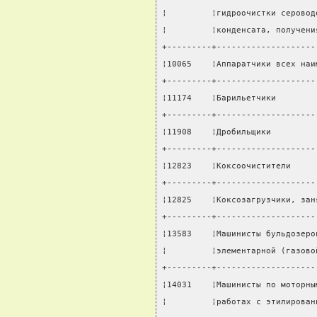
¦         ¦гидроочистки серовод
¦         ¦конденсата, получени
+---------+--------------------
¦10065    ¦Аппаратчики всех наи
+---------+--------------------
¦11174    ¦Барильетчики        
+---------+--------------------
¦11908    ¦Дробильщики         
+---------+--------------------
¦12823    ¦Коксоочистители     
+---------+--------------------
¦12825    ¦Коксозагрузчики, зан
+---------+--------------------
¦13583    ¦Машинисты бульдозеро
¦         ¦элементарной (газово
+---------+--------------------
¦14031    ¦Машинисты по моторны
¦         ¦работах с этилирован