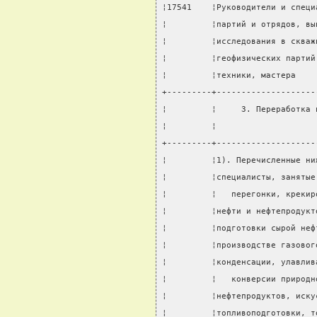
¦17541    ¦Руководители и специ
¦         ¦партий и отрядов, вы
¦         ¦исследования в скваж
¦         ¦геофизических партий
¦         ¦техники, мастера    
+---------+--------------------
¦         ¦     3. Переработка 
¦         ¦                    
+---------+--------------------
¦         ¦1). Перечисленные ни
¦         ¦специалисты, занятые
¦         ¦   перегонки, крекир
¦         ¦нефти и нефтепродукт
¦         ¦подготовки сырой неф
¦         ¦производстве газовог
¦         ¦конденсации, улавлив
¦         ¦   конверсии природн
¦         ¦нефтепродуктов, иску
¦         ¦топливоподготовки, т