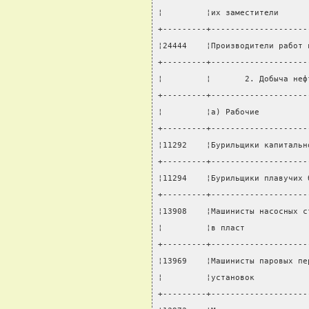
¦         ¦их заместители      
+---------+--------------------
¦24444    ¦Производители работ 
+---------+--------------------
¦         ¦       2. Добыча неф
+---------+--------------------
¦         ¦а) Рабочие          
+---------+--------------------
¦11292    ¦Бурильщики капитальн
+---------+--------------------
¦11294    ¦Бурильщики плавучих 
+---------+--------------------
¦13908    ¦Машинисты насосных с
¦         ¦в пласт             
+---------+--------------------
¦13969    ¦Машинисты паровых пе
¦         ¦установок           
+---------+--------------------