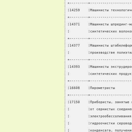
+---------+--------------------
¦14259    ¦Машинисты технологич
+---------+--------------------
¦14371    ¦Машинисты шпрединг-м
¦         ¦синтетических волоко
+---------+--------------------
¦14377    ¦Машинисты штабелефор
¦         ¦производстве полиэти
+---------+--------------------
¦14393    ¦Машинисты экструдеро
¦         ¦синтетических продук
+---------+--------------------
¦16608    ¦Пирометристы        
+---------+--------------------
¦17150    ¦Прибористы, занятые 
¦         ¦от сернистых соедине
¦         ¦электрообессоливания
¦         ¦гидроочистки серовод
¦         ¦конденсата, получени