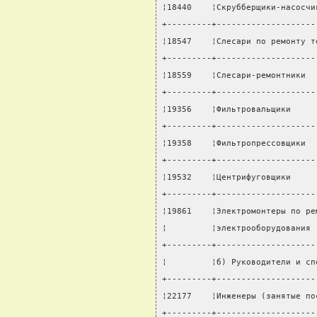
¦18440    ¦Скрубберщики-насосчи
+---------+--------------------
¦18547    ¦Слесари по ремонту т
+---------+--------------------
¦18559    ¦Слесари-ремонтники  
+---------+--------------------
¦19356    ¦Фильтровальщики     
+---------+--------------------
¦19358    ¦Фильтропрессовщики  
+---------+--------------------
¦19532    ¦Центрифуговщики     
+---------+--------------------
¦19861    ¦Электромонтеры по ре
¦         ¦электрооборудования 
+---------+--------------------
¦         ¦б) Руководители и сп
+---------+--------------------
¦22177    ¦Инженеры (занятые по
+---------+--------------------