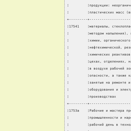
¦         ¦продукции: неорганич
¦         ¦пластических масс (в
+---------+--------------------
¦17541    ¦материалы, стеклопла
¦         ¦методом напыления), 
¦         ¦химии, органического
¦         ¦нефтехимической, рез
¦         ¦химических реактивов
¦         ¦цехах, отделениях, н
¦         ¦в воздухе рабочей зо
¦         ¦опасности, а также к
¦         ¦занятые на ремонте и
¦         ¦оборудования и элект
¦         ¦производствах       
+---------+--------------------
¦1753а    ¦Рабочие и мастера пр
¦         ¦промышленности и нар
¦         ¦рабочий день в техно