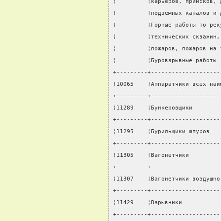
¦         ¦карьеров, приисков, 
¦         ¦подземных каналов и 
¦         ¦Горные работы по рек
¦         ¦технических скважин,
¦         ¦пожаров, пожаров на 
¦         ¦Буровзрывные работы 
+---------+--------------------
¦10065    ¦Аппаратчики всех наи
+---------+--------------------
¦11289    ¦Бункеровщики        
+---------+--------------------
¦11295    ¦Бурильщики шпуров   
+---------+--------------------
¦11305    ¦Вагонетчики         
+---------+--------------------
¦11307    ¦Вагонетчики воздушно
+---------+--------------------
¦11429    ¦Взрывники           
+---------+--------------------