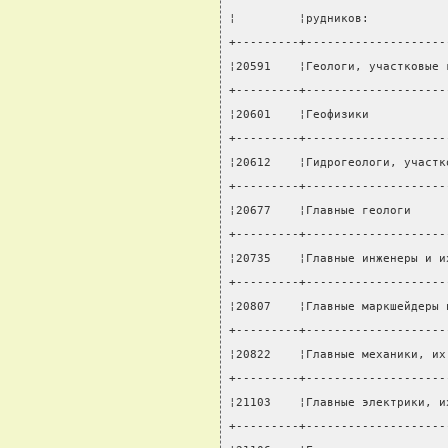
¦         ¦рудников:           
+---------+--------------------
¦20591    ¦Геологи, участковые 
+---------+--------------------
¦20601    ¦Геофизики           
+---------+--------------------
¦20612    ¦Гидрогеологи, участк
+---------+--------------------
¦20677    ¦Главные геологи     
+---------+--------------------
¦20735    ¦Главные инженеры и и
+---------+--------------------
¦20807    ¦Главные маркшейдеры 
+---------+--------------------
¦20822    ¦Главные механики, их
+---------+--------------------
¦21103    ¦Главные электрики, и
+---------+--------------------