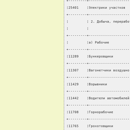
+---------+--------------------
¦25401    ¦Электрики участков  
+---------+--------------------
¦         ¦ 2. Добыча, перерабо
¦         ¦                    
+---------+--------------------
¦         ¦а) Рабочие          
+---------+--------------------
¦11289    ¦Бункеровщики        
+---------+--------------------
¦11307    ¦Вагонетчики воздушно
+---------+--------------------
¦11429    ¦Взрывники           
+---------+--------------------
¦11442    ¦Водители автомобилей
+---------+--------------------
¦11708    ¦Горнорабочие        
+---------+--------------------
¦11765    ¦Грохотовщики        