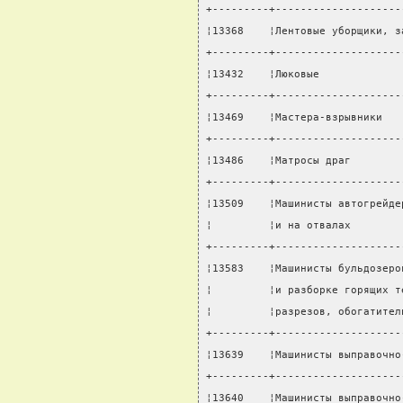
+---------+--------------------
¦13368    ¦Лентовые уборщики, з
+---------+--------------------
¦13432    ¦Люковые             
+---------+--------------------
¦13469    ¦Мастера-взрывники   
+---------+--------------------
¦13486    ¦Матросы драг        
+---------+--------------------
¦13509    ¦Машинисты автогрейде
¦         ¦и на отвалах        
+---------+--------------------
¦13583    ¦Машинисты бульдозеро
¦         ¦и разборке горящих т
¦         ¦разрезов, обогатител
+---------+--------------------
¦13639    ¦Машинисты выправочно
+---------+--------------------
¦13640    ¦Машинисты выправочно