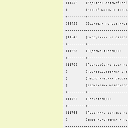
¦11442    ¦Водители автомобилей
¦         ¦горной массы в техно
+---------+--------------------
¦11453    ¦Водители погрузчиков
+---------+--------------------
¦11543    ¦Выгрузчики на отвала
+---------+--------------------
¦11663    ¦Гидромонтировщики   
+---------+--------------------
¦11709    ¦Горнорабочие всех на
¦         ¦производственных уча
¦         ¦геологических работа
¦         ¦взрывчатых материало
+---------+--------------------
¦11765    ¦Грохотовщики        
+---------+--------------------
¦11768    ¦Грузчики, занятые на
¦         ¦выше ископаемых и по
+---------+--------------------