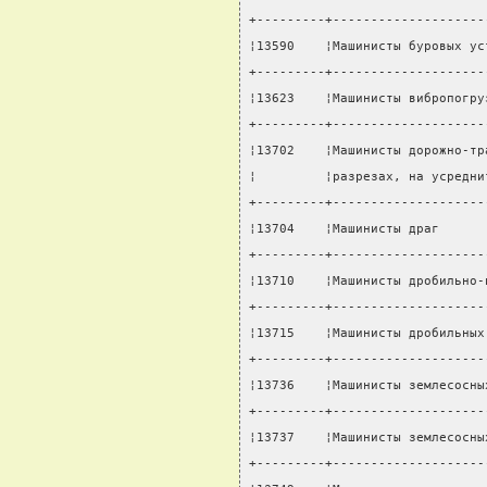
+---------+--------------------
¦13590    ¦Машинисты буровых ус
+---------+--------------------
¦13623    ¦Машинисты вибропогру
+---------+--------------------
¦13702    ¦Машинисты дорожно-тр
¦         ¦разрезах, на усредни
+---------+--------------------
¦13704    ¦Машинисты драг      
+---------+--------------------
¦13710    ¦Машинисты дробильно-
+---------+--------------------
¦13715    ¦Машинисты дробильных
+---------+--------------------
¦13736    ¦Машинисты землесосны
+---------+--------------------
¦13737    ¦Машинисты землесосны
+---------+--------------------