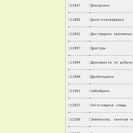
¦11847    ¦Доводчики           
+---------+--------------------
¦11885    ¦Долотозаправщики    
+---------+--------------------
¦11891    ¦Доставщики крепежных
+---------+--------------------
¦11897    ¦Драгеры             
+---------+--------------------
¦11904    ¦Дренажисты по добыче
+---------+--------------------
¦11908    ¦Дробильщики         
+---------+--------------------
¦11961    ¦Забойщики           
+---------+--------------------
¦12057    ¦Заготовщики слюды   
+---------+--------------------
¦12266    ¦Землекопы, занятые н
+---------+--------------------