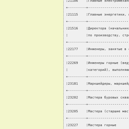
¦21106    ¦Главные электромехан
+---------+--------------------
¦21115    ¦Главные энергетики, 
+---------+--------------------
¦21516    ¦Директора (начальник
¦         ¦по производству, стр
+---------+--------------------
¦22177    ¦Инженеры, занятые в 
+---------+--------------------
¦22269    ¦Инженеры горные (вед
¦         ¦категорий), выполняю
+---------+--------------------
¦23181    ¦Маркшейдеры, маркшей
+---------+--------------------
¦23202    ¦Мастера буровых сква
+---------+--------------------
¦23205    ¦Мастера (старшие мас
+---------+--------------------
¦23227    ¦Мастера горные      