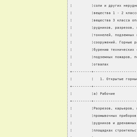
¦         ¦соли и других нерудн
¦         ¦вещества 1 - 2 класс
¦         ¦вещества 3 класса оп
¦         ¦рудников, разрезов, 
¦         ¦тоннелей, подземных 
¦         ¦сооружений. Горные р
¦         ¦бурению технических 
¦         ¦подземных пожаров, п
¦         ¦отвалах             
+---------+--------------------
¦         ¦   1. Открытые горны
+---------+--------------------
¦         ¦а) Рабочие          
+---------+--------------------
¦         ¦Разрезов, карьеров, 
¦         ¦промывочных приборов
¦         ¦рудников и дренажных
¦         ¦площадках строительс