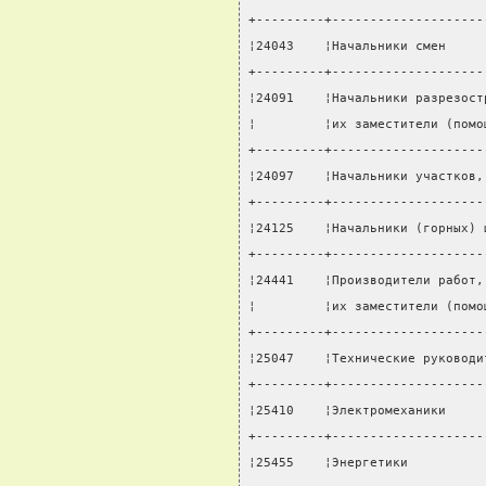
+---------+--------------------
¦24043    ¦Начальники смен     
+---------+--------------------
¦24091    ¦Начальники разрезост
¦         ¦их заместители (помо
+---------+--------------------
¦24097    ¦Начальники участков,
+---------+--------------------
¦24125    ¦Начальники (горных) 
+---------+--------------------
¦24441    ¦Производители работ,
¦         ¦их заместители (помо
+---------+--------------------
¦25047    ¦Технические руководи
+---------+--------------------
¦25410    ¦Электромеханики     
+---------+--------------------
¦25455    ¦Энергетики          