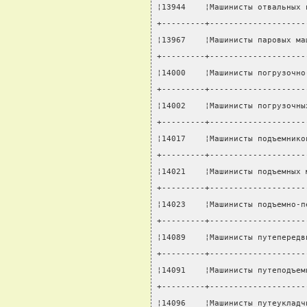
¦13944    ¦Машинисты отвальных 
+---------+--------------------
¦13967    ¦Машинисты паровых ма
+---------+--------------------
¦14000    ¦Машинисты погрузочно
+---------+--------------------
¦14002    ¦Машинисты погрузочны
+---------+--------------------
¦14017    ¦Машинисты подъемнико
+---------+--------------------
¦14021    ¦Машинисты подъемных 
+---------+--------------------
¦14023    ¦Машинисты подъемно-п
+---------+--------------------
¦14089    ¦Машинисты путепередв
+---------+--------------------
¦14091    ¦Машинисты путеподъем
+---------+--------------------
¦14096    ¦Машинисты путеукладч