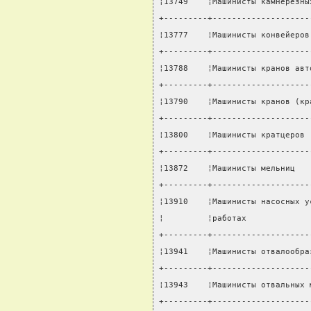
¦13749    ¦Машинисты камнерезны
+---------+--------------------
¦13777    ¦Машинисты конвейеров
+---------+--------------------
¦13788    ¦Машинисты кранов авт
+---------+--------------------
¦13790    ¦Машинисты кранов (кр
+---------+--------------------
¦13800    ¦Машинисты кратцеров 
+---------+--------------------
¦13872    ¦Машинисты мельниц   
+---------+--------------------
¦13910    ¦Машинисты насосных у
¦         ¦работах             
+---------+--------------------
¦13941    ¦Машинисты отвалообра
+---------+--------------------
¦13943    ¦Машинисты отвальных 
+---------+--------------------