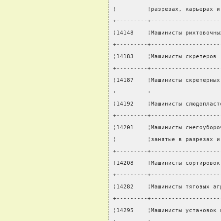
¦         ¦разрезах, карьерах и
+---------+--------------------
¦14148    ¦Машинисты рихтовочны
+---------+--------------------
¦14183    ¦Машинисты скреперов 
+---------+--------------------
¦14187    ¦Машинисты скреперных
+---------+--------------------
¦14192    ¦Машинисты слюдопласт
+---------+--------------------
¦14201    ¦Машинисты снегоуборо
¦         ¦занятые в разрезах и
+---------+--------------------
¦14208    ¦Машинисты сортировок
+---------+--------------------
¦14282    ¦Машинисты тяговых аг
+---------+--------------------
¦14295    ¦Машинисты установок 