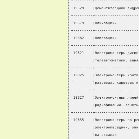
+---------+--------------------
¦19529    ¦Цементаторщики гидро
+---------+--------------------
¦19679    ¦Шлиховщики          
+---------+--------------------
¦19682    ¦Шлюзовщики          
+---------+--------------------
¦19821    ¦Электромонтеры диспе
¦         ¦телеавтоматики, заня
+---------+--------------------
¦19825    ¦Электромонтеры конта
¦         ¦разрезах, карьерах и
+---------+--------------------
¦19827    ¦Электромонтеры линей
¦         ¦радиофикации, заняты
+---------+--------------------
¦19855    ¦Электромонтеры по ре
¦         ¦электропередачи, зан
¦         ¦на отвалах          