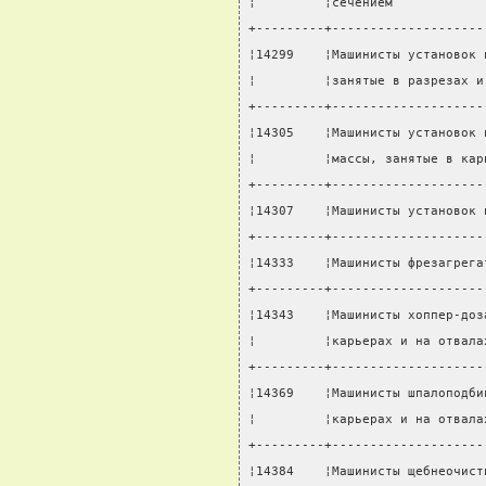
¦         ¦сечением            
+---------+--------------------
¦14299    ¦Машинисты установок 
¦         ¦занятые в разрезах и
+---------+--------------------
¦14305    ¦Машинисты установок 
¦         ¦массы, занятые в кар
+---------+--------------------
¦14307    ¦Машинисты установок 
+---------+--------------------
¦14333    ¦Машинисты фрезагрега
+---------+--------------------
¦14343    ¦Машинисты хоппер-доз
¦         ¦карьерах и на отвала
+---------+--------------------
¦14369    ¦Машинисты шпалоподби
¦         ¦карьерах и на отвала
+---------+--------------------
¦14384    ¦Машинисты щебнеочист