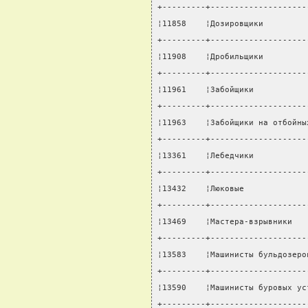
+---------+--------------------
¦11858    ¦Дозировщики         
+---------+--------------------
¦11908    ¦Дробильщики         
+---------+--------------------
¦11961    ¦Забойщики           
+---------+--------------------
¦11963    ¦Забойщики на отбойны
+---------+--------------------
¦13361    ¦Лебедчики           
+---------+--------------------
¦13432    ¦Люковые             
+---------+--------------------
¦13469    ¦Мастера-взрывники   
+---------+--------------------
¦13583    ¦Машинисты бульдозеро
+---------+--------------------
¦13590    ¦Машинисты буровых ус
+---------+--------------------