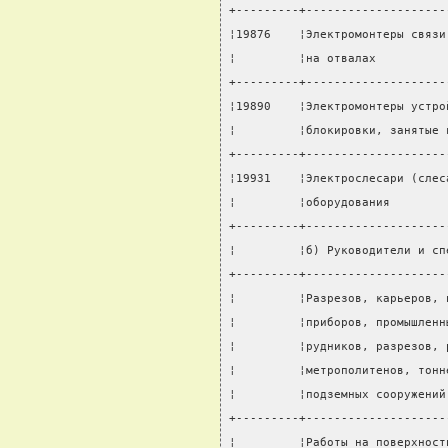
+---------+--------------------
¦19876    ¦Электромонтеры связи
¦         ¦на отвалах          
+---------+--------------------
¦19890    ¦Электромонтеры устро
¦         ¦блокировки, занятые 
+---------+--------------------
¦19931    ¦Электрослесари (слес
¦         ¦оборудования        
+---------+--------------------
¦         ¦б) Руководители и сп
+---------+--------------------
¦         ¦Разрезов, карьеров, 
¦         ¦приборов, промышленн
¦         ¦рудников, разрезов, 
¦         ¦метрополитенов, тонн
¦         ¦подземных сооружений
+---------+--------------------
¦         ¦Работы на поверхност