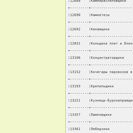
¦12688    ¦Камнераспиловщики   
+---------+--------------------
¦12690    ¦Камнетесы           
+---------+--------------------
¦12692    ¦Канавщики           
+---------+--------------------
¦12831    ¦Кольщики плит и блок
+---------+--------------------
¦13106    ¦Концентраторщики    
+---------+--------------------
¦13152    ¦Кочегары паровозов в
+---------+--------------------
¦13193    ¦Крепильщики         
+---------+--------------------
¦13221    ¦Кузнецы-бурозаправщи
+---------+--------------------
¦13357    ¦Ламповщики          
+---------+--------------------
¦13361    ¦Лебедчики           