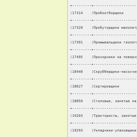
+---------+--------------------
¦17314    ¦Пробоотборщики      
+---------+--------------------
¦17320    ¦Пробуторщики малолит
+---------+--------------------
¦17391    ¦Промывальщики геолог
+---------+--------------------
¦17495    ¦Проходчики на поверх
+---------+--------------------
¦18440    ¦Скрубберщики-насосчи
+---------+--------------------
¦18627    ¦Сортировщики        
+---------+--------------------
¦18850    ¦Столовые, занятые на
+---------+--------------------
¦19203    ¦Трактористы, занятые
+---------+--------------------
¦19293    ¦Укладчики-упаковщики