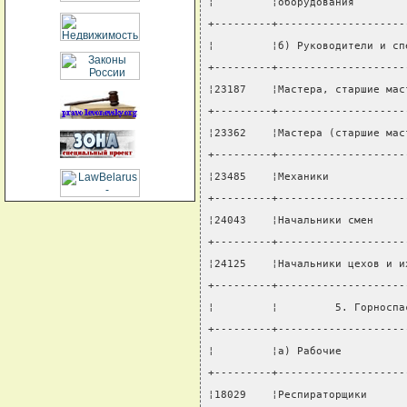
¦         ¦оборудования        
+---------+--------------------
¦         ¦б) Руководители и сп
+---------+--------------------
¦23187    ¦Мастера, старшие мас
+---------+--------------------
¦23362    ¦Мастера (старшие мас
+---------+--------------------
¦23485    ¦Механики            
+---------+--------------------
¦24043    ¦Начальники смен     
+---------+--------------------
¦24125    ¦Начальники цехов и и
+---------+--------------------
¦         ¦         5. Горноспа
+---------+--------------------
¦         ¦а) Рабочие          
+---------+--------------------
¦18029    ¦Респираторщики      