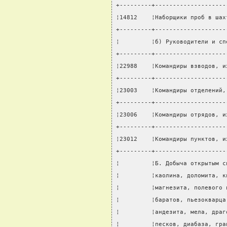
+---------+--------------------
¦14812    ¦Наборщики проб в шах
+---------+--------------------
¦         ¦б) Руководители и сп
+---------+--------------------
¦22988    ¦Командиры взводов, и
+---------+--------------------
¦23003    ¦Командиры отделений,
+---------+--------------------
¦23006    ¦Командиры отрядов, и
+---------+--------------------
¦23012    ¦Командиры пунктов, и
+---------+--------------------
¦         ¦Б. Добыча открытым с
¦         ¦каолина, доломита, к
¦         ¦магнезита, полевого 
¦         ¦баратов, пьезокварца
¦         ¦андезита, мела, драг
¦         ¦песков, диабаза, гра