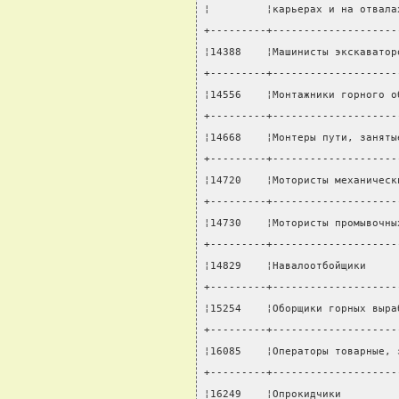
¦         ¦карьерах и на отвала
+---------+--------------------
¦14388    ¦Машинисты экскаватор
+---------+--------------------
¦14556    ¦Монтажники горного о
+---------+--------------------
¦14668    ¦Монтеры пути, заняты
+---------+--------------------
¦14720    ¦Мотористы механическ
+---------+--------------------
¦14730    ¦Мотористы промывочны
+---------+--------------------
¦14829    ¦Навалоотбойщики     
+---------+--------------------
¦15254    ¦Оборщики горных выра
+---------+--------------------
¦16085    ¦Операторы товарные, 
+---------+--------------------
¦16249    ¦Опрокидчики         