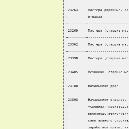
+---------+--------------------
¦23263    ¦Мастера дорожные, за
¦         ¦отвалах             
+---------+--------------------
¦23269    ¦Мастера (старшие мас
+---------+--------------------
¦23362    ¦Мастера (старшие мас
+---------+--------------------
¦23398    ¦Мастера (старшие мас
+---------+--------------------
¦23485    ¦Механики, старшие ме
+---------+--------------------
¦23780    ¦Начальники драг     
+---------+--------------------
¦23898    ¦Начальники отделов, 
¦         ¦условиях: производст
¦         ¦производственно-техн
¦         ¦капитального строите
¦         ¦заработной платы, их