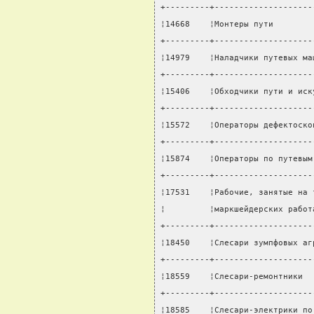
+---------+--------------------
¦14668    ¦Монтеры пути        
+---------+--------------------
¦14979    ¦Наладчики путевых ма
+---------+--------------------
¦15406    ¦Обходчики пути и иск
+---------+--------------------
¦15572    ¦Операторы дефектоско
+---------+--------------------
¦15874    ¦Операторы по путевым
+---------+--------------------
¦17531    ¦Рабочие, занятые на 
¦         ¦маркшейдерских работ
+---------+--------------------
¦18450    ¦Слесари зумпфовых аг
+---------+--------------------
¦18559    ¦Слесари-ремонтники  
+---------+--------------------
¦18585    ¦Слесари-электрики по