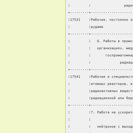
¦         ¦                ради
+---------+--------------------
¦17531    ¦Рабочие, постоянно з
¦         ¦рудами              
+---------+--------------------
¦         ¦   6. Работы в промс
¦         ¦   организациях, мед
¦         ¦       госпроматомна
¦         ¦              радиац
+---------+--------------------
¦17541    ¦Рабочие и специалист
¦         ¦атомных реакторов, а
¦         ¦радиоактивных вещест
¦         ¦радиационной или бер
+---------+--------------------
¦         ¦7. Работа на ускорит
¦         ¦                    
¦         ¦   нейтронов с выход