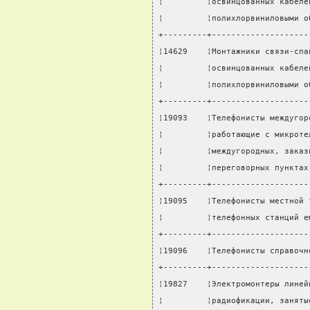
¦         ¦освинцованных кабеле
¦         ¦полихлорвиниловыми о
+---------+--------------------
¦14629    ¦Монтажники связи-спа
¦         ¦освинцованных кабеле
¦         ¦полихлорвиниловыми о
+---------+--------------------
¦19093    ¦Телефонисты междугор
¦         ¦работающие с микроте
¦         ¦междугородных, заказ
¦         ¦переговорных пунктах
+---------+--------------------
¦19095    ¦Телефонисты местной 
¦         ¦телефонных станций е
+---------+--------------------
¦19096    ¦Телефонисты справочн
+---------+--------------------
¦19827    ¦Электромонтеры линей
¦         ¦радиофикации, заняты