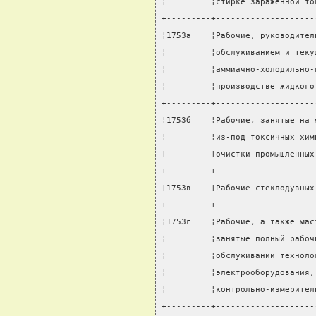
¦         ¦стирке зараженной то
+---------+--------------------
¦1753а    ¦Рабочие, руководител
¦         ¦обслуживанием и теку
¦         ¦аммиачно-холодильно-
¦         ¦производстве жидкого
+---------+--------------------
¦1753б    ¦Рабочие, занятые на 
¦         ¦из-под токсичных хим
¦         ¦очистки промышленных
+---------+--------------------
¦1753в    ¦Рабочие стеклодувных
+---------+--------------------
¦1753г    ¦Рабочие, а также мас
¦         ¦занятые полный рабоч
¦         ¦обслуживании техноло
¦         ¦электрооборудования,
¦         ¦контрольно-измерител
+---------+--------------------