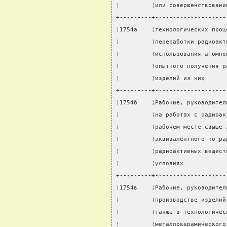
¦         ¦или совершенствовани
+---------+--------------------
¦1754а    ¦технологических проц
¦         ¦переработки радиоакт
¦         ¦использования атомно
¦         ¦опытного получения р
¦         ¦изделий из них      
+---------+--------------------
¦1754б    ¦Рабочие, руководител
¦         ¦на работах с радиоак
¦         ¦рабочем месте свыше 
¦         ¦эквивалентного по ра
¦         ¦радиоактивных вещест
¦         ¦условиях            
+---------+--------------------
¦1754в    ¦Рабочие, руководител
¦         ¦производстве изделий
¦         ¦также в технологичес
¦         ¦металлокерамического