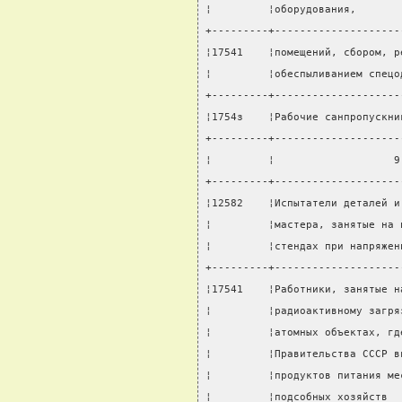
¦         ¦оборудования,       
+---------+--------------------
¦17541    ¦помещений, сбором, р
¦         ¦обеспыливанием спецо
+---------+--------------------
¦1754з    ¦Рабочие санпропускни
+---------+--------------------
¦         ¦                   9
+---------+--------------------
¦12582    ¦Испытатели деталей и
¦         ¦мастера, занятые на 
¦         ¦стендах при напряжен
+---------+--------------------
¦17541    ¦Работники, занятые н
¦         ¦радиоактивному загря
¦         ¦атомных объектах, гд
¦         ¦Правительства СССР в
¦         ¦продуктов питания ме
¦         ¦подсобных хозяйств  