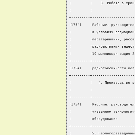
¦         ¦    3. Работа в хран
¦         ¦                    
+---------+--------------------
¦17541    ¦Рабочие, руководител
¦         ¦в условиях радиацион
¦         ¦перетаривании, расфа
¦         ¦радиоактивных вещест
¦         ¦10 милликюри радия 2
+---------+--------------------
¦17541    ¦радиотоксичности кол
+---------+--------------------
¦         ¦   4. Производство р
¦         ¦                    
+---------+--------------------
¦17541    ¦Рабочие, руководител
¦         ¦указанном технологич
¦         ¦оборудования        
+---------+--------------------
¦         ¦5. Геологоразведочны