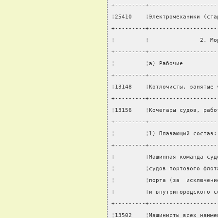
+---------+--------------------
¦25410    ¦Электромеханики (ста
+---------+--------------------
¦         ¦               2. Мо
+---------+--------------------
¦         ¦а) Рабочие          
+---------+--------------------
¦13148    ¦Котлочисты, занятые 
+---------+--------------------
¦13156    ¦Кочегары судов, рабо
+---------+--------------------
¦         ¦1) Плавающий состав:
+---------+--------------------
¦         ¦Машинная команда суд
¦         ¦судов портового флот
¦         ¦порта (за  исключени
¦         ¦и внутригородского с
+---------+--------------------
¦13502    ¦Машинисты всех наиме