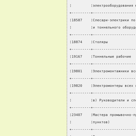
¦         ¦электрооборудования 
+---------+--------------------
¦18587    ¦Слесари-электрики по
¦         ¦и тоннельного оборуд
+---------+--------------------
¦18874    ¦Столяры             
+---------+--------------------
¦19167    ¦Тоннельные рабочие  
+---------+--------------------
¦19801    ¦Электромонтажники вс
+---------+--------------------
¦19820    ¦Электромонтеры всех 
+---------+--------------------
¦         ¦в) Руководители и сп
+---------+--------------------
¦23407    ¦Мастера промывочно-п
¦         ¦пунктов)            
+---------+--------------------