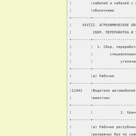
¦         ¦кабелей и кабелей с 
¦         ¦оболочками          
+---------+--------------------
¦     XXVIII. АГРОХИМИЧЕСКОЕ ОБ
¦          СБОР, ПЕРЕРАБОТКА И 
+---------+--------------------
¦         ¦  1. Сбор, переработ
¦         ¦        специализиро
¦         ¦             утилиза
+---------+--------------------
¦         ¦а) Рабочие          
+---------+--------------------
¦11442    ¦Водители автомобилей
¦         ¦животных            
+---------+--------------------
¦         ¦             2. Хран
+---------+--------------------
¦         ¦а) Рабочие республик
¦         ¦резервных баз по сна