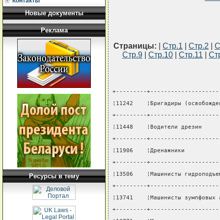
Контакты
Новые документы
Реклама
Страницы:
|
Стр.1
|
Стр.2
|
С
Стр.9
|
Стр.10
|
Стр.11
|
Ст
+---------+--------------------
¦11242    ¦Бригадиры (освобожде
+---------+--------------------
¦11448    ¦Водители дрезин     
+---------+--------------------
¦11906    ¦Дренажники          
+---------+--------------------
¦13506    ¦Машинисты гидроподъе
Ресурсы в тему
+---------+--------------------
¦13741    ¦Машинисты зумпфовых 
+---------+--------------------