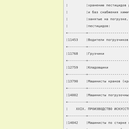
¦         ¦хранению пестицидов 
¦         ¦и баз снабжения хими
¦         ¦занятые на погрузке,
¦         ¦пестицидов:         
+---------+--------------------
¦11453    ¦Водители погрузчиков
+---------+--------------------
¦11768    ¦Грузчики            
+---------+--------------------
¦12759    ¦Кладовщики          
+---------+--------------------
¦13790    ¦Машинисты кранов (кр
+---------+--------------------
¦14002    ¦Машинисты погрузочны
+---------+--------------------
¦    XXIX. ПРОИЗВОДСТВО ИСКУССТ
+---------+--------------------
¦14042    ¦Машинисты по стирке 