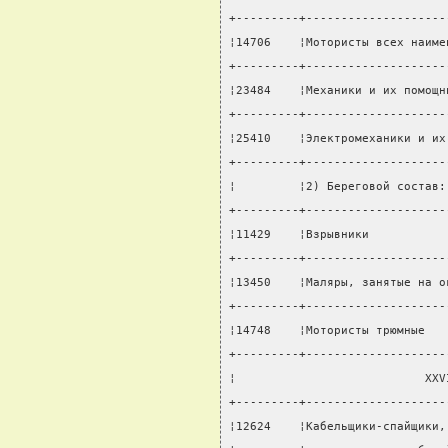
+---------+--------------------
¦14706    ¦Мотористы всех наиме
+---------+--------------------
¦23484    ¦Механики и их помощн
+---------+--------------------
¦25410    ¦Электромеханики и их
+---------+--------------------
¦         ¦2) Береговой состав:
+---------+--------------------
¦11429    ¦Взрывники           
+---------+--------------------
¦13450    ¦Маляры, занятые на о
+---------+--------------------
¦14748    ¦Мотористы трюмные   
+---------+--------------------
¦                           XXV
+---------+--------------------
¦12624    ¦Кабельщики-спайщики,