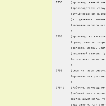
¦1753г    ¦производственной кан
¦         ¦производствах: сероу
¦         ¦сульфированных жиров
¦         ¦в отделениях: химиче
¦         ¦размотки кислого шел
+---------+--------------------
¦1753г    ¦производств: вискозн
¦         ¦триацетатного, хлори
¦         ¦волокон, лески, целл
¦         ¦кислотной станции (у
¦         ¦отделочных растворов
+---------+--------------------
¦1753г    ¦серы из газов сероуг
¦         ¦органических раствор
+---------+--------------------
¦17541    ¦Рабочие, руководител
¦         ¦рабочий день в произ
¦         ¦медно-аммиачного, тр
¦         ¦ацетатного, синтетич