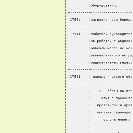
¦         ¦оборудования,       
+---------+--------------------
¦1754в    ¦загрязненного берилл
+---------+--------------------
¦17541    ¦Рабочие, руководител
¦         ¦на работах с радиоак
¦         ¦рабочем месте не мен
¦         ¦эквивалентного по ра
¦         ¦радиоактивных вещест
+---------+--------------------
¦17541    ¦технологического обо
+---------+--------------------
¦         ¦    2. Работы на исс
¦         ¦     опытно-промышле
¦         ¦   прототипах и крит
¦         ¦   опытных термоядер
¦         ¦      облучательных 
¦         ¦                    