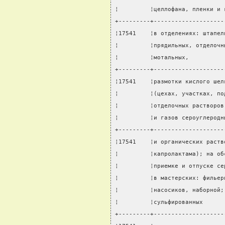
¦         ¦целлофана, пленки и 
+---------+--------------------
¦17541    ¦в отделениях: штапел
¦         ¦прядильных, отделочн
¦         ¦мотальных,          
+---------+--------------------
¦17541    ¦размотки кислого шел
¦         ¦(цехах, участках, по
¦         ¦отделочных растворов
¦         ¦и газов сероуглеродн
+---------+--------------------
¦17541    ¦и органических раств
¦         ¦капролактама); на об
¦         ¦приемке и отпуске се
¦         ¦в мастерских: фильер
¦         ¦насосиков, наборной;
¦         ¦сульфированных      
+---------+--------------------