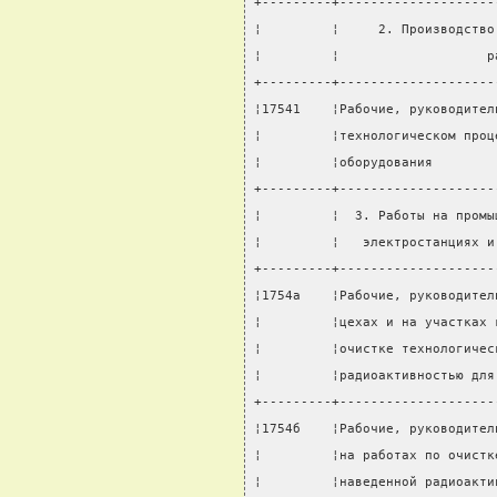
+---------+--------------------
¦         ¦     2. Производство
¦         ¦                   р
+---------+--------------------
¦17541    ¦Рабочие, руководител
¦         ¦технологическом проц
¦         ¦оборудования        
+---------+--------------------
¦         ¦  3. Работы на промы
¦         ¦   электростанциях и
+---------+--------------------
¦1754а    ¦Рабочие, руководител
¦         ¦цехах и на участках 
¦         ¦очистке технологичес
¦         ¦радиоактивностью для
+---------+--------------------
¦1754б    ¦Рабочие, руководител
¦         ¦на работах по очистк
¦         ¦наведенной радиоакти