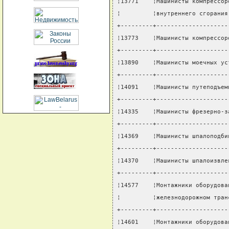
¦13771    ¦Машинисты компрессор
¦         ¦внутреннего сгорания
+---------+--------------------
¦13773    ¦Машинисты компрессор
+---------+--------------------
¦13890    ¦Машинисты моечных ус
+---------+--------------------
¦14091    ¦Машинисты путеподъем
+---------+--------------------
¦14335    ¦Машинисты фрезерно-з
+---------+--------------------
¦14369    ¦Машинисты шпалоподби
+---------+--------------------
¦14370    ¦Машинисты шпалоизвле
+---------+--------------------
¦14577    ¦Монтажники оборудова
¦         ¦железнодорожном тран
+---------+--------------------
¦14601    ¦Монтажники оборудова