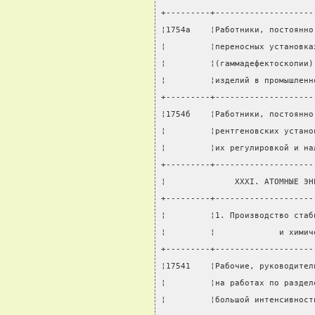
+---------+--------------------
¦1754а    ¦Работники, постоянно
¦         ¦переносных установка
¦         ¦(гаммадефектоскопии)
¦         ¦изделий в промышленн
+---------+--------------------
¦1754б    ¦Работники, постоянно
¦         ¦рентгеновских устано
¦         ¦их регулировкой и на
+---------+--------------------
¦              XXXI. АТОМНЫЕ ЭН
+---------+--------------------
¦         ¦1. Производство стаб
¦         ¦             и химич
+---------+--------------------
¦17541    ¦Рабочие, руководител
¦         ¦на работах по раздел
¦         ¦большой интенсивност