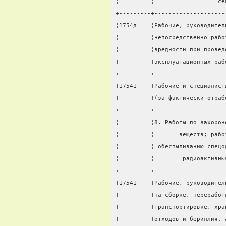
¦         ¦                  се
+---------+--------------------
¦1754д    ¦Рабочие, руководител
¦         ¦непосредственно рабо
¦         ¦вредности при провед
¦         ¦эксплуатационных раб
+---------+--------------------
¦17541    ¦Рабочие и специалист
¦         ¦(за фактически отраб
+---------+--------------------
¦         ¦8. Работы по захорон
¦         ¦       веществ; рабо
¦         ¦ обеспыливанию спецо
¦         ¦        радиоактивны
+---------+--------------------
¦17541    ¦Рабочие, руководител
¦         ¦на сборке, переработ
¦         ¦транспортировке, хра
¦         ¦отходов и бериллия, 