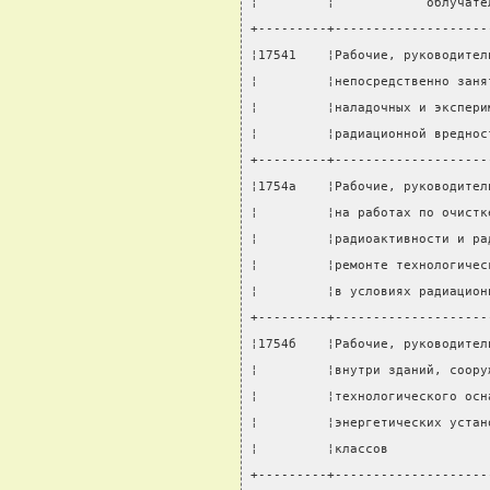
¦         ¦            облучате
+---------+--------------------
¦17541    ¦Рабочие, руководител
¦         ¦непосредственно заня
¦         ¦наладочных и экспери
¦         ¦радиационной вреднос
+---------+--------------------
¦1754а    ¦Рабочие, руководител
¦         ¦на работах по очистк
¦         ¦радиоактивности и ра
¦         ¦ремонте технологичес
¦         ¦в условиях радиацион
+---------+--------------------
¦1754б    ¦Рабочие, руководител
¦         ¦внутри зданий, соору
¦         ¦технологического осн
¦         ¦энергетических устан
¦         ¦классов             
+---------+--------------------