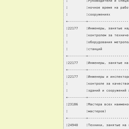
¦         ¦Руководители и специ
¦         ¦ночное время на рабо
¦         ¦сооружениях         
+---------+--------------------
¦22177    ¦Инженеры, занятые на
¦         ¦контролем за техниче
¦         ¦оборудования метропо
¦         ¦станций             
+---------+--------------------
¦22177    ¦Инженеры, занятые на
+---------+--------------------
¦22177    ¦Инженеры и инспектор
¦         ¦контроле за качество
¦         ¦зданий и сооружений 
+---------+--------------------
¦23186    ¦Мастера всех наимено
¦         ¦мастеров)           
+---------+--------------------
¦24940    ¦Техники, занятые на 