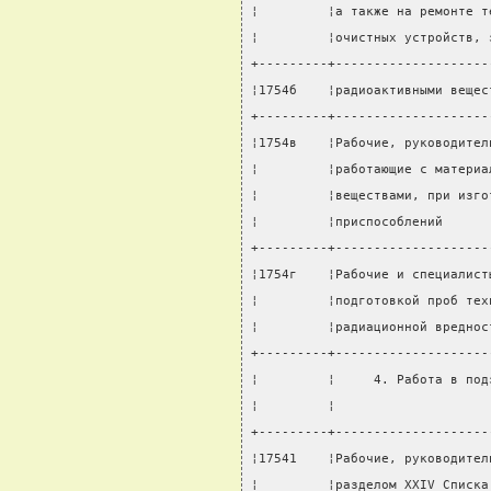
¦         ¦а также на ремонте т
¦         ¦очистных устройств, 
+---------+--------------------
¦1754б    ¦радиоактивными вещес
+---------+--------------------
¦1754в    ¦Рабочие, руководител
¦         ¦работающие с материа
¦         ¦веществами, при изго
¦         ¦приспособлений      
+---------+--------------------
¦1754г    ¦Рабочие и специалист
¦         ¦подготовкой проб тех
¦         ¦радиационной вреднос
+---------+--------------------
¦         ¦     4. Работа в под
¦         ¦                    
+---------+--------------------
¦17541    ¦Рабочие, руководител
¦         ¦разделом XXIV Списка