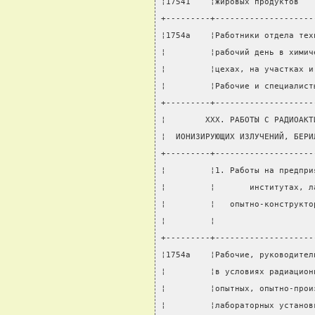
¦17541    ¦жировых продуктов   
+---------+--------------------
¦1754а    ¦Работники отдела тех
¦         ¦рабочий день в химич
¦         ¦цехах, на участках и
¦         ¦Рабочие и специалист
+---------+--------------------
¦        XXX. РАБОТЫ С РАДИОАКТ
¦  ИОНИЗИРУЮЩИХ ИЗЛУЧЕНИЙ, БЕРИ
+---------+--------------------
¦         ¦1. Работы на предпри
¦         ¦       институтах, л
¦         ¦   опытно-конструкто
¦         ¦                    
+---------+--------------------
¦1754а    ¦Рабочие, руководител
¦         ¦в условиях радиацион
¦         ¦опытных, опытно-прои
¦         ¦лабораторных установ