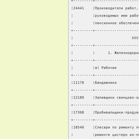
+---------+--------------------
¦24441    ¦Производители работ,
¦         ¦руководимых ими рабо
¦         ¦пенсионное обеспечен
+---------+--------------------
¦                           XXV
+---------+--------------------
¦         ¦      1. Железнодоро
+---------+--------------------
¦         ¦а) Рабочие          
+---------+--------------------
¦11170    ¦Бандажники          
+---------+--------------------
¦12180    ¦Заливщики свинцово-о
+---------+--------------------
¦17308    ¦Пробивальщики-продув
+---------+--------------------
¦18540    ¦Слесари по ремонту п
¦         ¦ремонте цистерн из-п