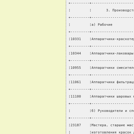
+---------+--------------------
¦         ¦       3. Производст
+---------+--------------------
¦         ¦а) Рабочие          
+---------+--------------------
¦10331    ¦Аппаратчики-краскоте
+---------+--------------------
¦10344    ¦Аппаратчики-лаковары
+---------+--------------------
¦10955    ¦Аппаратчики смесител
+---------+--------------------
¦11061    ¦Аппаратчики фильтрац
+---------+--------------------
¦11100    ¦Аппаратчики шаровых 
+---------+--------------------
¦         ¦б) Руководители и сп
+---------+--------------------
¦23187    ¦Мастера, старшие мас
¦         ¦изготовления красок 