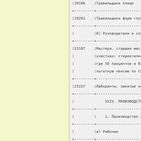
¦19186    ¦Травильщики клише   
+---------+--------------------
¦19201    ¦Травильщики форм глу
+---------+--------------------
¦         ¦б) Руководители и сп
+---------+--------------------
¦23187    ¦Мастера, старшие мас
¦         ¦участках: стереотипн
¦         ¦где 50 процентов и б
¦         ¦льготную пенсию по С
+---------+--------------------
¦23157    ¦Лаборанты, занятые н
+---------+--------------------
¦              XXIV. ПРОИЗВОДСТ
+---------+--------------------
¦         ¦    1. Производство 
+---------+--------------------
¦         ¦а) Рабочие          
+---------+--------------------