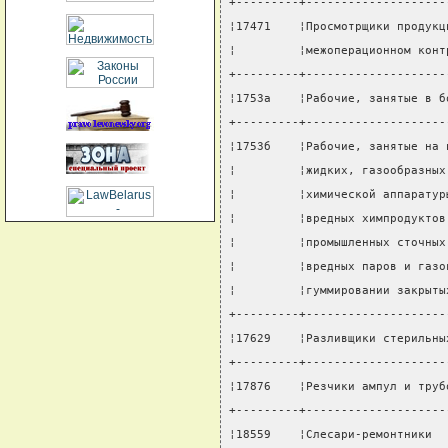
+---------+--------------------
¦17471    ¦Просмотрщики продукц
¦         ¦межоперационном конт
+---------+--------------------
¦1753а    ¦Рабочие, занятые в б
+---------+--------------------
¦1753б    ¦Рабочие, занятые на 
¦         ¦жидких, газообразных
¦         ¦химической аппаратур
¦         ¦вредных химпродуктов
¦         ¦промышленных сточных
¦         ¦вредных паров и газо
¦         ¦гуммировании закрыты
+---------+--------------------
¦17629    ¦Разливщики стерильны
+---------+--------------------
¦17876    ¦Резчики ампул и труб
+---------+--------------------
¦18559    ¦Слесари-ремонтники  