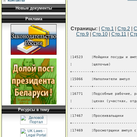
Контакты
Новые документы
Реклама
Страницы:
|
Стр.1
|
Стр.2
|
С
Стр.9
|
Стр.10
|
Стр.11
|
Ст
¦14523    ¦Мойщики посуды и амп
¦         ¦щелочью)            
+---------+--------------------
¦15066    ¦Наполнители ампул   
+---------+--------------------
¦16771    ¦Подсобные рабочие, р
¦         ¦цехах (участках, отд
+---------+--------------------
Ресурсы в тему
¦17467    ¦Просеивальщики      
+---------+--------------------
¦17469    ¦Просмотрщики ампул с