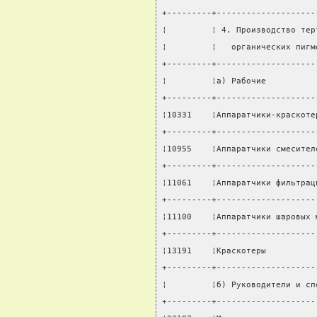
+---------+--------------------
¦         ¦ 4. Производство тер
¦         ¦   органических пигм
+---------+--------------------
¦         ¦а) Рабочие          
+---------+--------------------
¦10331    ¦Аппаратчики-краскоте
+---------+--------------------
¦10955    ¦Аппаратчики смесител
+---------+--------------------
¦11061    ¦Аппаратчики фильтрац
+---------+--------------------
¦11100    ¦Аппаратчики шаровых 
+---------+--------------------
¦13191    ¦Краскотеры          
+---------+--------------------
¦         ¦б) Руководители и сп
+---------+--------------------