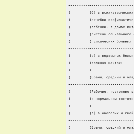
+---------+--------------------
¦         ¦б) в психиатрических
¦         ¦лечебно-профилактиче
¦         ¦ребенка, в домах-инт
¦         ¦системы социального 
¦         ¦психических больных 
+---------+--------------------
¦         ¦в) в подземных больн
¦         ¦соляных шахтах:     
+---------+--------------------
¦         ¦Врачи, средний и мла
+---------+--------------------
¦         ¦Рабочие, постоянно р
¦         ¦в нормальном состоян
+---------+--------------------
¦         ¦г) в ожоговых и гной
+---------+--------------------
¦         ¦Врачи, средний и мла