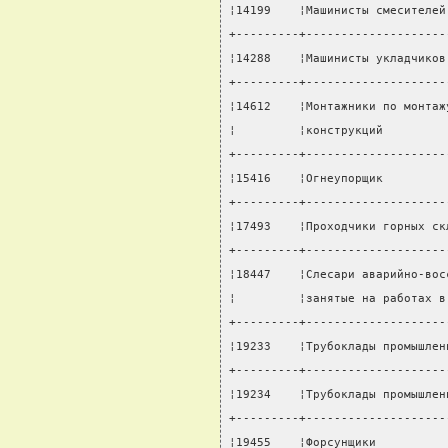
¦14199    ¦Машинисты смесителей
+---------+--------------------
¦14288    ¦Машинисты укладчиков
+---------+--------------------
¦14612    ¦Монтажники по монтаж
¦         ¦конструкций         
+---------+--------------------
¦15416    ¦Огнеупорщик         
+---------+--------------------
¦17493    ¦Проходчики горных ск
+---------+--------------------
¦18447    ¦Слесари аварийно-вос
¦         ¦занятые на работах в
+---------+--------------------
¦19233    ¦Трубоклады промышлен
+---------+--------------------
¦19234    ¦Трубоклады промышлен
+---------+--------------------
¦19455    ¦Форсунщики          