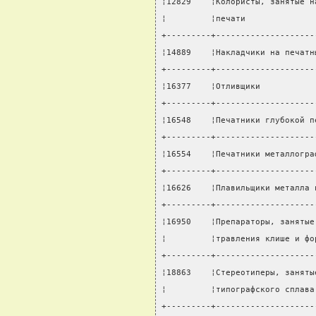
¦12829    ¦Колористы, занятые н
¦         ¦печати              
+---------+--------------------
¦14889    ¦Накладчики на печатн
+---------+--------------------
¦16377    ¦Отливщики           
+---------+--------------------
¦16548    ¦Печатники глубокой п
+---------+--------------------
¦16554    ¦Печатники металлогра
+---------+--------------------
¦16626    ¦Плавильщики металла 
+---------+--------------------
¦16950    ¦Препараторы, занятые
¦         ¦травления клише и фо
+---------+--------------------
¦18863    ¦Стереотиперы, заняты
¦         ¦типографского сплава
+---------+--------------------