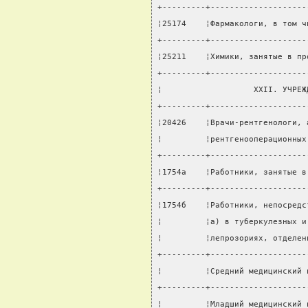
+---------+--------------------
¦25174    ¦Фармакологи, в том ч
+---------+--------------------
¦25211    ¦Химики, занятые в пр
+---------+--------------------
¦                   XXII. УЧРЕЖ
+---------+--------------------
¦20426    ¦Врачи-рентгенологи, 
¦         ¦рентгенооперационных
+---------+--------------------
¦1754а    ¦Работники, занятые в
+---------+--------------------
¦1754б    ¦Работники, непосредс
¦         ¦а) в туберкулезных и
¦         ¦лепрозориях, отделен
+---------+--------------------
¦         ¦Средний медицинский 
+---------+--------------------
¦         ¦Младший медицинский 