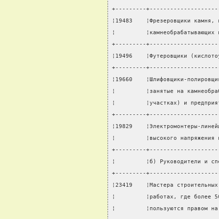
+---------+--------------------
¦19483    ¦Фрезеровщики камня, 
¦         ¦камнеобрабатывающих 
+---------+--------------------
¦19496    ¦Футеровщики (кислото
+---------+--------------------
¦19660    ¦Шлифовщики-полировщи
¦         ¦занятые на камнеобра
¦         ¦участках) и предприя
+---------+--------------------
¦19829    ¦Электромонтеры-линей
¦         ¦высокого напряжения 
+---------+--------------------
¦         ¦б) Руководители и сп
+---------+--------------------
¦23419    ¦Мастера строительных
¦         ¦работах, где более 5
¦         ¦пользуются правом на