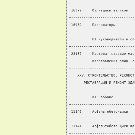
+---------+--------------------
¦16379    ¦Отливщики валиков   
+---------+--------------------
¦16950    ¦Препараторы         
+---------+--------------------
¦         ¦б) Руководители и сп
+---------+--------------------
¦23187    ¦Мастера, старшие мас
¦         ¦изготовления олиф, с
+---------+--------------------
¦   XXV. СТРОИТЕЛЬСТВО, РЕКОНСТ
¦      РЕСТАВРАЦИЯ И РЕМОНТ ЗДА
+---------+--------------------
¦         ¦а) Рабочие          
+---------+--------------------
¦11140    ¦Асфальтобетонщики   
+---------+--------------------
¦11141    ¦Асфальтобетонщики-ва
+---------+--------------------