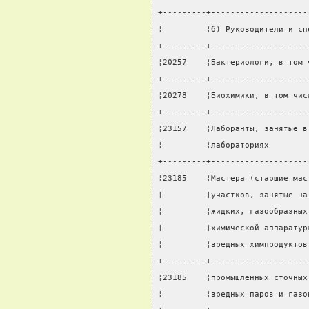
+---------+--------------------
¦         ¦б) Руководители и сп
+---------+--------------------
¦20257    ¦Бактериологи, в том 
+---------+--------------------
¦20278    ¦Биохимики, в том чис
+---------+--------------------
¦23157    ¦Лаборанты, занятые в
¦         ¦лабораториях        
+---------+--------------------
¦23185    ¦Мастера (старшие мас
¦         ¦участков, занятые на
¦         ¦жидких, газообразных
¦         ¦химической аппаратур
¦         ¦вредных химпродуктов
+---------+--------------------
¦23185    ¦промышленных сточных
¦         ¦вредных паров и газо