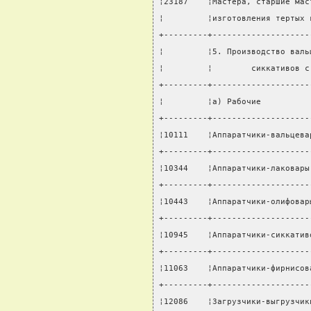
¦23187    ¦Мастера, старшие мас
¦         ¦изготовления тертых 
+---------+--------------------
¦         ¦5. Производство валь
¦         ¦        сиккативов с
+---------+--------------------
¦         ¦а) Рабочие          
+---------+--------------------
¦10111    ¦Аппаратчики-вальцева
+---------+--------------------
¦10344    ¦Аппаратчики-лаковары
+---------+--------------------
¦10443    ¦Аппаратчики-олифовар
+---------+--------------------
¦10945    ¦Аппаратчики-сиккатив
+---------+--------------------
¦11063    ¦Аппаратчики-фирнисов
+---------+--------------------
¦12086    ¦Загрузчики-выгрузчик