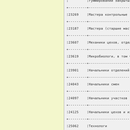
¦         ¦гуммировании закрыты
+---------+--------------------
¦23269    ¦Мастера контрольные 
+---------+--------------------
¦23187    ¦Мастера (старшие мас
+---------+--------------------
¦23607    ¦Механики цехов, отде
+---------+--------------------
¦23619    ¦Микробиологи, в том 
+---------+--------------------
¦23901    ¦Начальники отделений
+---------+--------------------
¦24043    ¦Начальники смен     
+---------+--------------------
¦24097    ¦Начальники участков 
+---------+--------------------
¦24125    ¦Начальники цехов и и
+---------+--------------------
¦25062    ¦Технологи           