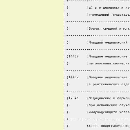
+---------+--------------------
¦         ¦д) в отделениях и ка
¦         ¦учреждений (подразде
+---------+--------------------
¦         ¦Врачи, средний и мла
+---------+--------------------
¦         ¦Младший медицинский 
+---------+--------------------
¦14467    ¦Младшие медицинские 
¦         ¦патологоанатомически
+---------+--------------------
¦14467    ¦Младшие медицинские 
¦         ¦в рентгеновских отде
+---------+--------------------
¦1754г    ¦Медицинские и фармац
¦         ¦при исполнении служе
¦         ¦иммунодефицита челов
+---------+--------------------
¦         XXIII. ПОЛИГРАФИЧЕСКО