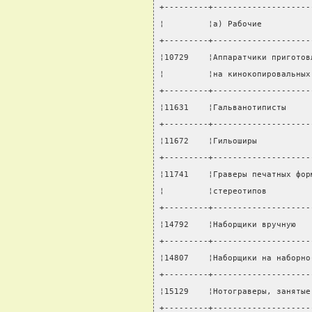
+---------+--------------------
¦         ¦а) Рабочие          
+---------+--------------------
¦10729    ¦Аппаратчики приготов
¦         ¦на кинокопировальных
+---------+--------------------
¦11631    ¦Гальванотиписты     
+---------+--------------------
¦11672    ¦Гильоширы           
+---------+--------------------
¦11741    ¦Граверы печатных фор
¦         ¦стереотипов         
+---------+--------------------
¦14792    ¦Наборщики вручную   
+---------+--------------------
¦14807    ¦Наборщики на наборно
+---------+--------------------
¦15129    ¦Нотограверы, занятые
+---------+--------------------