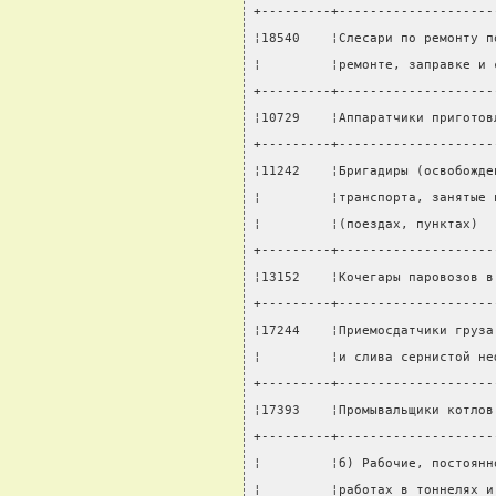
+---------+--------------------
¦18540    ¦Слесари по ремонту п
¦         ¦ремонте, заправке и 
+---------+--------------------
¦10729    ¦Аппаратчики приготов
+---------+--------------------
¦11242    ¦Бригадиры (освобожде
¦         ¦транспорта, занятые 
¦         ¦(поездах, пунктах)  
+---------+--------------------
¦13152    ¦Кочегары паровозов в
+---------+--------------------
¦17244    ¦Приемосдатчики груза
¦         ¦и слива сернистой не
+---------+--------------------
¦17393    ¦Промывальщики котлов
+---------+--------------------
¦         ¦б) Рабочие, постоянн
¦         ¦работах в тоннелях и