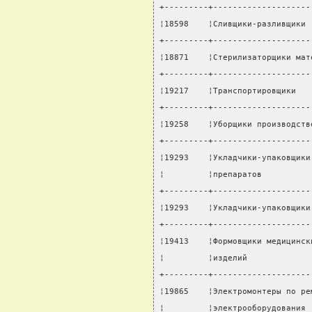
+---------+--------------------
¦18598    ¦Сливщики-разливщики 
+---------+--------------------
¦18871    ¦Стерилизаторщики мат
+---------+--------------------
¦19217    ¦Транспортировщики   
+---------+--------------------
¦19258    ¦Уборщики производств
+---------+--------------------
¦19293    ¦Укладчики-упаковщики
¦         ¦препаратов          
+---------+--------------------
¦19293    ¦Укладчики-упаковщики
+---------+--------------------
¦19413    ¦Формовщики медицинск
¦         ¦изделий             
+---------+--------------------
¦19865    ¦Электромонтеры по ре
¦         ¦электрооборудования 