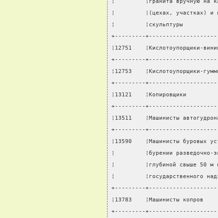
¦         ¦гранита вручную на к
¦         ¦(цехах, участках) и 
¦         ¦скульптуры          
+---------+--------------------
¦12751    ¦Кислотоупорщики-вини
+---------+--------------------
¦12753    ¦Кислотоупорщики-гумм
+---------+--------------------
¦13121    ¦Копировщики         
+---------+--------------------
¦13511    ¦Машинисты автогудрон
+---------+--------------------
¦13590    ¦Машинисты буровых ус
¦         ¦бурении разведочно-э
¦         ¦глубиной свыше 50 м 
¦         ¦государственного над
+---------+--------------------
¦13783    ¦Машинисты копров    
+---------+--------------------