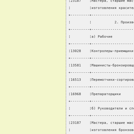
¦23187    ¦Мастера, старшие мас
¦         ¦изготовления красите
+---------+--------------------
¦         ¦           2. Произв
+---------+--------------------
¦         ¦а) Рабочие          
+---------+--------------------
¦13028    ¦Контролеры-приемщики
+---------+--------------------
¦13581    ¦Машинисты-бронзировщ
+---------+--------------------
¦16513    ¦Перемотчики-сортиров
+---------+--------------------
¦16968    ¦Препараторщики      
+---------+--------------------
¦         ¦б) Руководители и сп
+---------+--------------------
¦23187    ¦Мастера, старшие мас
¦         ¦изготовления бронзов