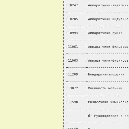
¦10247    ¦Аппаратчики-заварщик
+---------+--------------------
¦10285    ¦Аппаратчики-индулино
+---------+--------------------
¦10994    ¦Аппаратчики сушки   
+---------+--------------------
¦11061    ¦Аппаратчики фильтрац
+---------+--------------------
¦11063    ¦Аппаратчики-фирнисов
+---------+--------------------
¦11209    ¦Бондари-укупорщики  
+---------+--------------------
¦13872    ¦Машинисты мельниц   
+---------+--------------------
¦17598    ¦Развесчики химическо
+---------+--------------------
¦         ¦б) Руководители и сп
+---------+--------------------