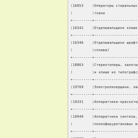
¦16053    ¦Операторы стиральных
¦         ¦ткани               
+---------+--------------------
¦16342    ¦Отделывальщики клише
+---------+--------------------
¦16346    ¦Отделывальщики шрифт
¦         ¦сплава)             
+---------+--------------------
¦18863    ¦Стереотиперы, заняты
¦         ¦и клише из типографс
+---------+--------------------
¦19769    ¦Электролизерщики, за
+---------+--------------------
¦10331    ¦Аппаратчики-краскоте
+---------+--------------------
¦10949    ¦Аппаратчики синтеза,
¦         ¦полиэфируретановых в
+---------+--------------------