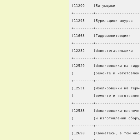
¦11200    ¦Битумщики           
+---------+--------------------
¦11295    ¦Бурильщики шпуров   
+---------+--------------------
¦11663    ¦Гидромониторщики    
+---------+--------------------
¦12282    ¦Известегасильщики   
+---------+--------------------
¦12529    ¦Изолировщики на гидр
¦         ¦ремонте и изготовлен
+---------+--------------------
¦12531    ¦Изолировщики на терм
¦         ¦ремонте и изготовлен
+---------+--------------------
¦12533    ¦Изолировщики-пленочн
¦         ¦и изготовлении обору
+---------+--------------------
¦12690    ¦Камнетесы, в том чис