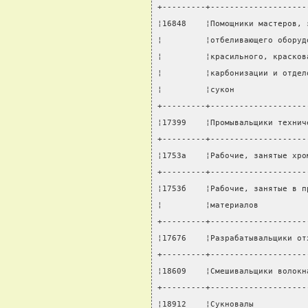
+---------+--------------------
¦16848    ¦Помощники мастеров, 
¦         ¦отбеливающего оборуд
¦         ¦красильного, красков
¦         ¦карбонизации и отдел
¦         ¦сукон               
+---------+--------------------
¦17399    ¦Промывальщики технич
+---------+--------------------
¦1753а    ¦Рабочие, занятые хро
+---------+--------------------
¦1753б    ¦Рабочие, занятые в п
¦         ¦материалов          
+---------+--------------------
¦17676    ¦Разрабатывальщики от
+---------+--------------------
¦18609    ¦Смешивальщики волокн
+---------+--------------------
¦18912    ¦Сукновалы           