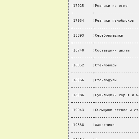
¦17925    ¦Резчики на огне     
+---------+--------------------
¦17934    ¦Резчики пеноблоков  
+---------+--------------------
¦18393    ¦Серебрильщики       
+---------+--------------------
¦18740    ¦Составщики шихты    
+---------+--------------------
¦18852    ¦Стекловары          
+---------+--------------------
¦18856    ¦Стеклодувы          
+---------+--------------------
¦18986    ¦Сушильщики сырья и м
+---------+--------------------
¦19043    ¦Съемщики стекла и ст
+---------+--------------------
¦19338    ¦Фацетчики           
+---------+--------------------