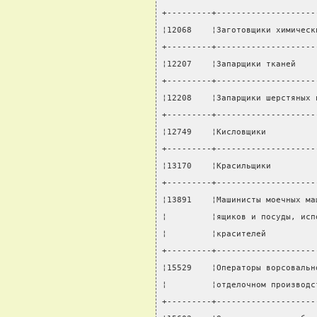
+---------+--------------------
¦12068    ¦Заготовщики химическ
+---------+--------------------
¦12207    ¦Запарщики тканей    
+---------+--------------------
¦12208    ¦Запарщики шерстяных 
+---------+--------------------
¦12749    ¦Кисловщики          
+---------+--------------------
¦13170    ¦Красильщики         
+---------+--------------------
¦13891    ¦Машинисты моечных ма
¦         ¦ящиков и посуды, исп
¦         ¦красителей          
+---------+--------------------
¦15529    ¦Операторы ворсовальн
¦         ¦отделочном производс
+---------+--------------------