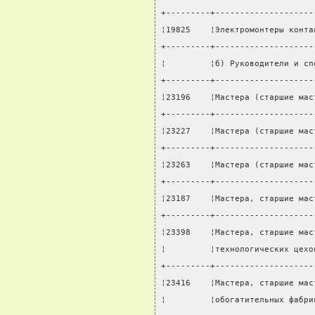
+---------+--------------------
¦19825    ¦Электромонтеры конта
+---------+--------------------
¦         ¦б) Руководители и сп
+---------+--------------------
¦23196    ¦Мастера (старшие мас
+---------+--------------------
¦23227    ¦Мастера (старшие мас
+---------+--------------------
¦23263    ¦Мастера (старшие мас
+---------+--------------------
¦23187    ¦Мастера, старшие мас
+---------+--------------------
¦23398    ¦Мастера, старшие мас
¦         ¦технологических цехо
+---------+--------------------
¦23416    ¦Мастера, старшие мас
¦         ¦обогатительных фабри