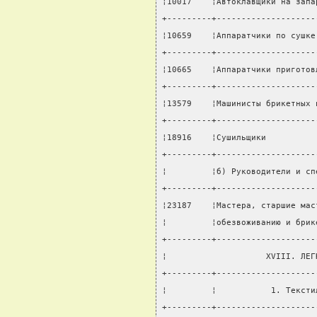
¦10017    ¦Автоклавщики на запа
+---------+--------------------
¦10659    ¦Аппаратчики по сушке
+---------+--------------------
¦10665    ¦Аппаратчики приготов
+---------+--------------------
¦13579    ¦Машинисты брикетных 
+---------+--------------------
¦18916    ¦Сушильщики          
+---------+--------------------
¦         ¦б) Руководители и сп
+---------+--------------------
¦23187    ¦Мастера, старшие мас
¦         ¦обезвоживанию и брик
+---------+--------------------
¦                    XVIII. ЛЕГ
+---------+--------------------
¦         ¦           1. Тексти
+---------+--------------------