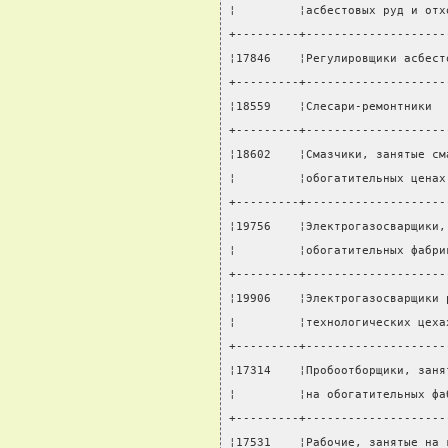
¦         ¦асбестовых руд и отх
+---------+--------------------
¦17846    ¦Регулировщики асбест
+---------+--------------------
¦18559    ¦Слесари-ремонтники  
+---------+--------------------
¦18602    ¦Смазчики, занятые см
¦         ¦обогатительных ценах
+---------+--------------------
¦19756    ¦Электрогазосварщики,
¦         ¦обогатительных фабри
+---------+--------------------
¦19906    ¦Электрогазосварщики 
¦         ¦технологических цеха
+---------+--------------------
¦17314    ¦Пробоотборщики, заня
¦         ¦на обогатительных фа
+---------+--------------------
¦17531    ¦Рабочие, занятые на 