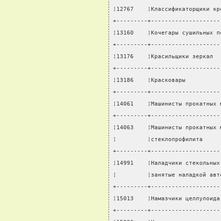
¦12767    ¦Классификаторщики кр
+---------+--------------------
¦13160    ¦Кочегары сушильных п
+---------+--------------------
¦13176    ¦Красильщики зеркал  
+---------+--------------------
¦13186    ¦Красковары          
+---------+--------------------
¦14061    ¦Машинисты прокатных 
+---------+--------------------
¦14063    ¦Машинисты прокатных 
¦         ¦стеклопрофилита     
+---------+--------------------
¦14991    ¦Наладчики стекольных
¦         ¦занятые наладкой авт
+---------+--------------------
¦15013    ¦Намазчики целлулоида
+---------+--------------------