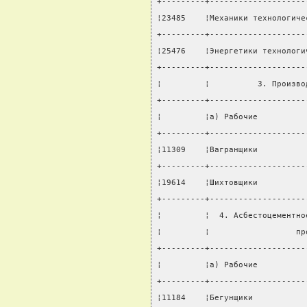
+---------+--------------------
¦23485    ¦Механики технологиче
+---------+--------------------
¦25476    ¦Энергетики технологи
+---------+--------------------
¦         ¦          3. Произво
+---------+--------------------
¦         ¦а) Рабочие          
+---------+--------------------
¦11309    ¦Вагранщики          
+---------+--------------------
¦19614    ¦Шихтовщики          
+---------+--------------------
¦         ¦  4. Асбестоцементно
¦         ¦                  пр
+---------+--------------------
¦         ¦а) Рабочие          
+---------+--------------------
¦11184    ¦Бегунщики           