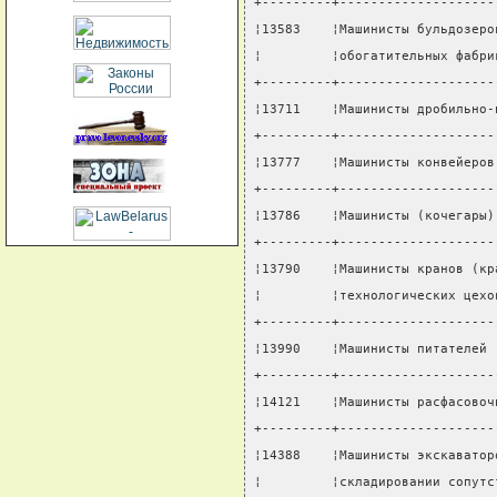
+---------+--------------------
¦13583    ¦Машинисты бульдозеро
¦         ¦обогатительных фабри
+---------+--------------------
¦13711    ¦Машинисты дробильно-
+---------+--------------------
¦13777    ¦Машинисты конвейеров
+---------+--------------------
¦13786    ¦Машинисты (кочегары)
+---------+--------------------
¦13790    ¦Машинисты кранов (кр
¦         ¦технологических цехо
+---------+--------------------
¦13990    ¦Машинисты питателей 
+---------+--------------------
¦14121    ¦Машинисты расфасовоч
+---------+--------------------
¦14388    ¦Машинисты экскаватор
¦         ¦складировании сопутс