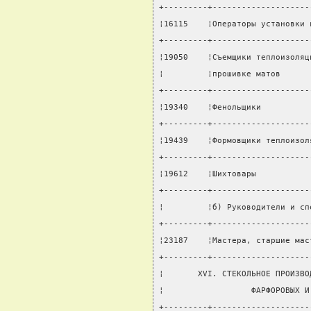
+---------+--------------------
¦16115    ¦Операторы установки 
+---------+--------------------
¦19050    ¦Съемщики теплоизоляц
¦         ¦прошивке матов      
+---------+--------------------
¦19340    ¦Фенольщики          
+---------+--------------------
¦19439    ¦Формовщики теплоизол
+---------+--------------------
¦19612    ¦Шихтовары           
+---------+--------------------
¦         ¦б) Руководители и сп
+---------+--------------------
¦23187    ¦Мастера, старшие мас
+---------+--------------------
¦       XVI. СТЕКОЛЬНОЕ ПРОИЗВО
¦                  ФАРФОРОВЫХ И
+---------+--------------------