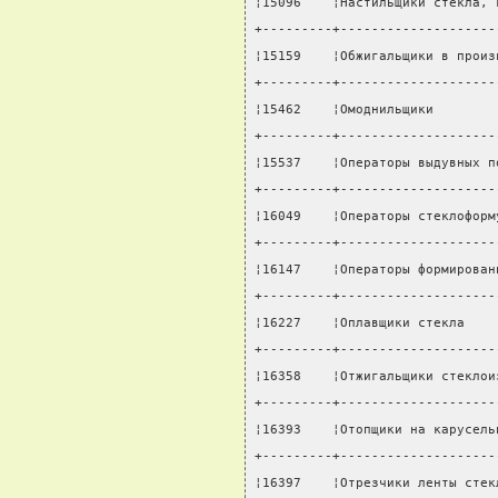
¦15096    ¦Настильщики стекла, 
+---------+--------------------
¦15159    ¦Обжигальщики в произ
+---------+--------------------
¦15462    ¦Омоднильщики        
+---------+--------------------
¦15537    ¦Операторы выдувных п
+---------+--------------------
¦16049    ¦Операторы стеклоформ
+---------+--------------------
¦16147    ¦Операторы формирован
+---------+--------------------
¦16227    ¦Оплавщики стекла    
+---------+--------------------
¦16358    ¦Отжигальщики стеклои
+---------+--------------------
¦16393    ¦Отопщики на карусель
+---------+--------------------
¦16397    ¦Отрезчики ленты стек