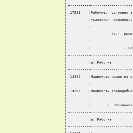
+---------+--------------------
¦17531    ¦Рабочие, постоянно з
¦         ¦указанных производст
+---------+--------------------
¦                    XVII. ДОБЫ
+---------+--------------------
¦         ¦               1. Ра
+---------+--------------------
¦         ¦а) Рабочие          
+---------+--------------------
¦13842    ¦Машинисты машин по д
+---------+--------------------
¦14263    ¦Машинисты торфодобыв
+---------+--------------------
¦         ¦        2. Обезвожив
+---------+--------------------
¦         ¦а) Рабочие          
+---------+--------------------