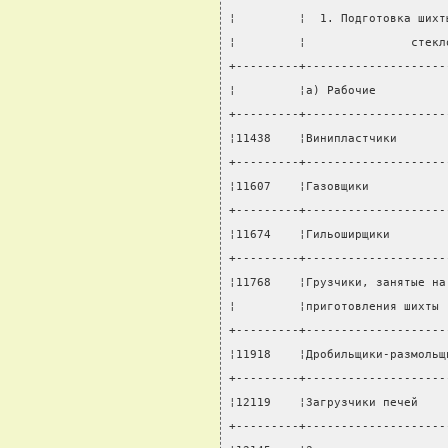
¦         ¦  1. Подготовка шихт
¦         ¦               стекл
+---------+--------------------
¦         ¦а) Рабочие          
+---------+--------------------
¦11438    ¦Винипластчики       
+---------+--------------------
¦11607    ¦Газовщики           
+---------+--------------------
¦11674    ¦Гильоширщики        
+---------+--------------------
¦11768    ¦Грузчики, занятые на
¦         ¦приготовления шихты 
+---------+--------------------
¦11918    ¦Дробильщики-размольщ
+---------+--------------------
¦12119    ¦Загрузчики печей    
+---------+--------------------