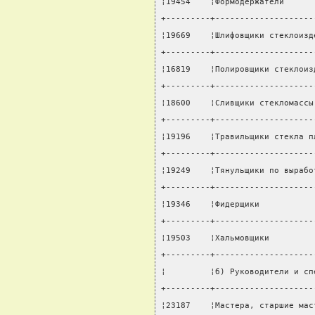
¦19454    ¦Формодержатели      
+---------+--------------------
¦19669    ¦Шлифовщики стеклоизд
+---------+--------------------
¦16819    ¦Полировщики стеклоиз
+---------+--------------------
¦18600    ¦Сливщики стекломассы
+---------+--------------------
¦19196    ¦Травильщики стекла п
+---------+--------------------
¦19249    ¦Тянульщики по вырабо
+---------+--------------------
¦19346    ¦Фидерщики           
+---------+--------------------
¦19503    ¦Хальмовщики         
+---------+--------------------
¦         ¦б) Руководители и сп
+---------+--------------------
¦23187    ¦Мастера, старшие мас