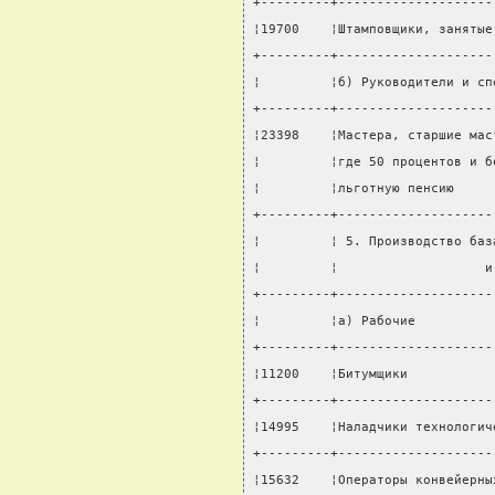
+---------+--------------------
¦19700    ¦Штамповщики, занятые
+---------+--------------------
¦         ¦б) Руководители и сп
+---------+--------------------
¦23398    ¦Мастера, старшие мас
¦         ¦где 50 процентов и б
¦         ¦льготную пенсию     
+---------+--------------------
¦         ¦ 5. Производство баз
¦         ¦                   и
+---------+--------------------
¦         ¦а) Рабочие          
+---------+--------------------
¦11200    ¦Битумщики           
+---------+--------------------
¦14995    ¦Наладчики технологич
+---------+--------------------
¦15632    ¦Операторы конвейерны