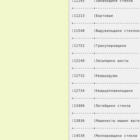
¦12145    ¦Закальщики стекла   
+---------+--------------------
¦11213    ¦Бортовые            
+---------+--------------------
¦11548    ¦Выдувальщики стеклои
+---------+--------------------
¦11752    ¦Гранулировщики      
+---------+--------------------
¦12240    ¦Засыпщики шихты     
+---------+--------------------
¦12732    ¦Кварцедувы          
+---------+--------------------
¦12734    ¦Кварцеплавильщики   
+---------+--------------------
¦13406    ¦Литейщики стекла    
+---------+--------------------
¦13836    ¦Машинисты машин вытя
+---------+--------------------
¦14539    ¦Моллировщики стекла 