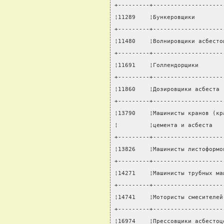
+---------+--------------------
¦11289    ¦Бункеровщики        
+---------+--------------------
¦11480    ¦Волнировщики асбесто
+---------+--------------------
¦11691    ¦Голлендорщики       
+---------+--------------------
¦11860    ¦Дозировщики асбеста 
+---------+--------------------
¦13790    ¦Машинисты кранов (кр
¦         ¦цемента и асбеста   
+---------+--------------------
¦13826    ¦Машинисты листоформо
+---------+--------------------
¦14271    ¦Машинисты трубных ма
+---------+--------------------
¦14741    ¦Мотористы смесителей
+---------+--------------------
¦16974    ¦Прессовщики асбестоц