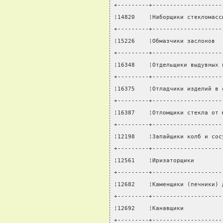
+---------+--------------------
¦14820    ¦Наборщики стекломасс
+---------+--------------------
¦15226    ¦Обмазчики заслонов  
+---------+--------------------
¦16348    ¦Отдельщики выдувных 
+---------+--------------------
¦16375    ¦Отладчики изделий в 
+---------+--------------------
¦16387    ¦Отломщики стекла от 
+---------+--------------------
¦12198    ¦Запайщики колб и сос
+---------+--------------------
¦12561    ¦Иризаторщики        
+---------+--------------------
¦12682    ¦Каменщики (печники) 
+---------+--------------------
¦12692    ¦Канавщики           
+---------+--------------------