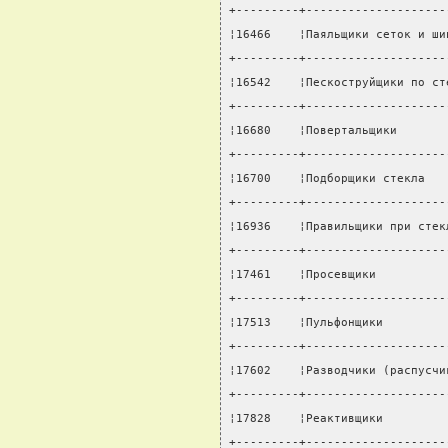
+---------+--------------------
¦16466    ¦Паяльщики сеток и ши
+---------+--------------------
¦16542    ¦Пескоструйщики по ст
+---------+--------------------
¦16680    ¦Повертальщики       
+---------+--------------------
¦16700    ¦Подборщики стекла   
+---------+--------------------
¦16936    ¦Правильщики при стек
+---------+--------------------
¦17461    ¦Просевщики          
+---------+--------------------
¦17513    ¦Пульфонщики         
+---------+--------------------
¦17602    ¦Разводчики (распусчи
+---------+--------------------
¦17828    ¦Реактивщики         
+---------+--------------------