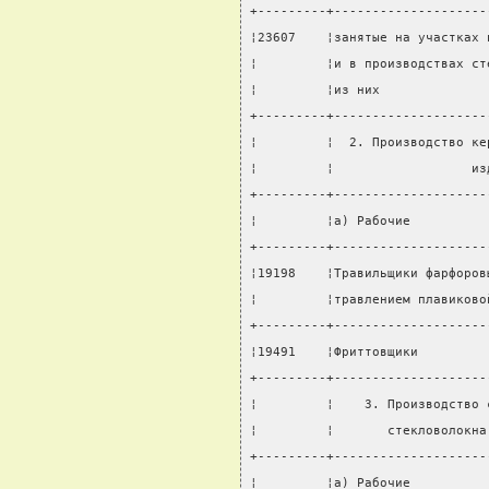
+---------+--------------------
¦23607    ¦занятые на участках 
¦         ¦и в производствах ст
¦         ¦из них              
+---------+--------------------
¦         ¦  2. Производство ке
¦         ¦                  из
+---------+--------------------
¦         ¦а) Рабочие          
+---------+--------------------
¦19198    ¦Травильщики фарфоров
¦         ¦травлением плавиково
+---------+--------------------
¦19491    ¦Фриттовщики         
+---------+--------------------
¦         ¦    3. Производство 
¦         ¦       стекловолокна
+---------+--------------------
¦         ¦а) Рабочие          