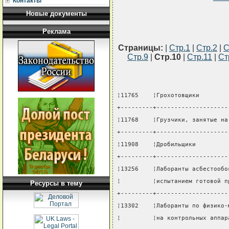
Контакты
Новые документы
Реклама
Страницы:
|
Стр.1
|
Стр.2
|
С
Стр.9
|
Стр.10
|
Стр.11
|
Ст
¦11765    ¦Грохотовщики        
+---------+--------------------
¦11768    ¦Грузчики, занятые на
+---------+--------------------
¦11908    ¦Дробильщики         
+---------+--------------------
¦13256    ¦Лаборанты асбестообо
¦         ¦испытанием готовой п
Ресурсы в тему
+---------+--------------------
¦13302    ¦Лаборанты по физико-
¦         ¦на контрольных аппар