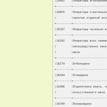
¦15602    ¦Операторы иглопробив
+---------+--------------------
¦16055    ¦Операторы стригально
¦         ¦занятые отделкой иск
+---------+--------------------
¦16167    ¦Операторы чесально-в
+---------+--------------------
¦16182    ¦Операторы всех наиме
¦         ¦непосредственно заня
¦         ¦меха                
+---------+--------------------
¦16279    ¦Отбельщики          
+---------+--------------------
¦16294    ¦Отварщики           
+---------+--------------------
¦16306    ¦Отделочники ворса, н
¦         ¦искусственного меха 
+---------+--------------------
¦16799    ¦Полировщики         