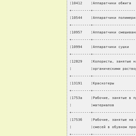
¦10412    ¦Аппаратчики обжига  
+---------+--------------------
¦10544    ¦Аппаратчики полимери
+---------+--------------------
¦10957    ¦Аппаратчики смешиван
+---------+--------------------
¦10994    ¦Аппаратчики сушки   
+---------+--------------------
¦12829    ¦Колористы, занятые н
¦         ¦органическими раство
+---------+--------------------
¦13191    ¦Краскотеры          
+---------+--------------------
¦1753а    ¦Рабочие, занятые в п
¦         ¦материалов          
+---------+--------------------
¦1753б    ¦Рабочие, занятые на 
¦         ¦смесей в обувном про
+---------+--------------------