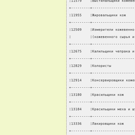
¦11579    ¦Выстилальщики кожеве
+---------+--------------------
¦11955    ¦Жировальщики кож    
+---------+--------------------
¦12509    ¦Измерители кожевенно
¦         ¦(кожевенного сырья и
+---------+--------------------
¦12675    ¦Калильщики чепрака и
+---------+--------------------
¦12829    ¦Колористы           
+---------+--------------------
¦12914    ¦Консервировщики коже
+---------+--------------------
¦13180    ¦Красильщики кож     
+---------+--------------------
¦13184    ¦Красильщики меха и ш
+---------+--------------------
¦13336    ¦Лакировщики кож     
+---------+--------------------