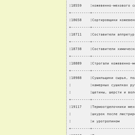
¦18559    ¦кожевенно-мехового с
+---------+--------------------
¦18658    ¦Сортировщики кожевен
+---------+--------------------
¦18711    ¦Составители аппретур
+---------+--------------------
¦18738    ¦Составители химическ
+---------+--------------------
¦18889    ¦Строгали кожевенно-м
+---------+--------------------
¦18988    ¦Сушильщики сырья, по
¦         ¦камерных сушилках ру
¦         ¦щетины, шерсти и вол
+---------+--------------------
¦19117    ¦Термоотделочники мех
¦         ¦шкурок после люстрир
¦         ¦и уротропином       
+---------+--------------------