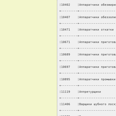
¦10402    ¦Аппаратчики обезжири
+---------+--------------------
¦10407    ¦Аппаратчики обеззоли
+---------+--------------------
¦10471    ¦Аппаратчики откатки 
+---------+--------------------
¦10671    ¦Аппаратчики приготов
+---------+--------------------
¦10689    ¦Аппаратчики приготов
+---------+--------------------
¦10697    ¦Аппаратчики приготов
+---------+--------------------
¦10895    ¦Аппаратчики промывки
+---------+--------------------
¦11119    ¦Аппретурщики        
+---------+--------------------
¦11406    ¦Варщики шубного лоск
+---------+--------------------