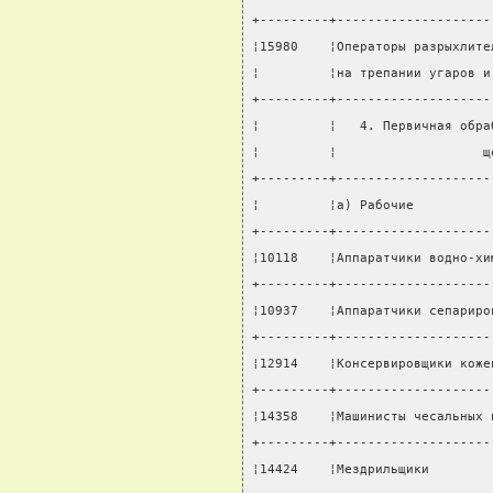
+---------+--------------------
¦15980    ¦Операторы разрыхлите
¦         ¦на трепании угаров и
+---------+--------------------
¦         ¦   4. Первичная обра
¦         ¦                   щ
+---------+--------------------
¦         ¦а) Рабочие          
+---------+--------------------
¦10118    ¦Аппаратчики водно-хи
+---------+--------------------
¦10937    ¦Аппаратчики сепариро
+---------+--------------------
¦12914    ¦Консервировщики коже
+---------+--------------------
¦14358    ¦Машинисты чесальных 
+---------+--------------------
¦14424    ¦Мездрильщики        