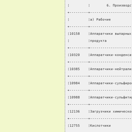
¦         ¦        6. Производс
+---------+--------------------
¦         ¦а) Рабочие          
+---------+--------------------
¦10158    ¦Аппаратчики выпарных
¦         ¦продукта            
+---------+--------------------
¦10320    ¦Аппаратчики-конденса
+---------+--------------------
¦10385    ¦Аппаратчики-нейтрали
+---------+--------------------
¦10984    ¦Аппаратчики-сульфиро
+---------+--------------------
¦10988    ¦Аппаратчики-сульфити
+---------+--------------------
¦12136    ¦Загрузчики химическо
+---------+--------------------
¦12755    ¦Кислотчики          