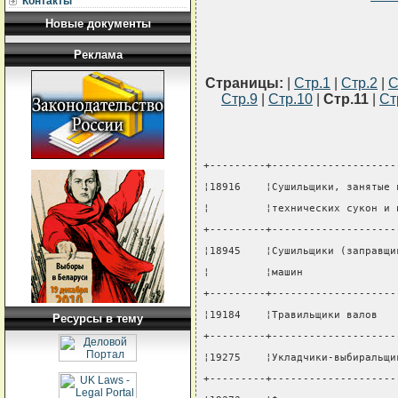
Контакты
Новые документы
Реклама
Страницы:
|
Стр.1
|
Стр.2
|
С
Стр.9
|
Стр.10
|
Стр.11
|
Ст
+---------+--------------------
¦18916    ¦Сушильщики, занятые 
¦         ¦технических сукон и 
+---------+--------------------
¦18945    ¦Сушильщики (заправщи
¦         ¦машин               
+---------+--------------------
¦19184    ¦Травильщики валов   
Ресурсы в тему
+---------+--------------------
¦19275    ¦Укладчики-выбиральщи
+---------+--------------------