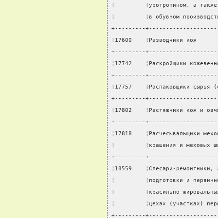
¦         ¦уротропином, а также
¦         ¦в обувном производст
+---------+--------------------
¦17600    ¦Разводчики кож      
+---------+--------------------
¦17742    ¦Раскройщики кожевенн
+---------+--------------------
¦17757    ¦Распаковщики сырья (
+---------+--------------------
¦17802    ¦Растяжчики кож и овч
+---------+--------------------
¦17818    ¦Расчесывальщики мехо
¦         ¦крашения и меховых ш
+---------+--------------------
¦18559    ¦Слесари-ремонтники, 
¦         ¦подготовки и первичн
¦         ¦красильно-жировальны
¦         ¦цехах (участках) пер
+---------+--------------------