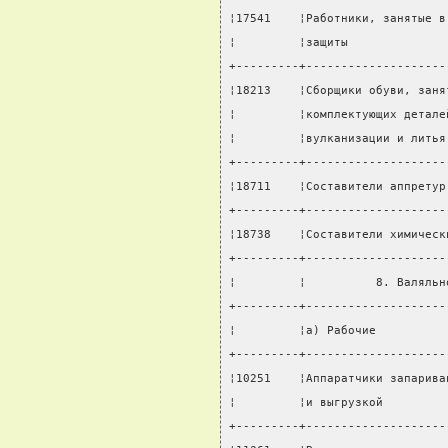
¦17541    ¦Работники, занятые в
¦         ¦защиты              
+---------+--------------------
¦18213    ¦Сборщики обуви, заня
¦         ¦комплектующих детале
¦         ¦вулканизации и литья
+---------+--------------------
¦18711    ¦Составители аппретур
+---------+--------------------
¦18738    ¦Составители химическ
+---------+--------------------
¦         ¦          8. Валяльн
+---------+--------------------
¦         ¦а) Рабочие          
+---------+--------------------
¦10251    ¦Аппаратчики запарива
¦         ¦и выгрузкой         
+---------+--------------------