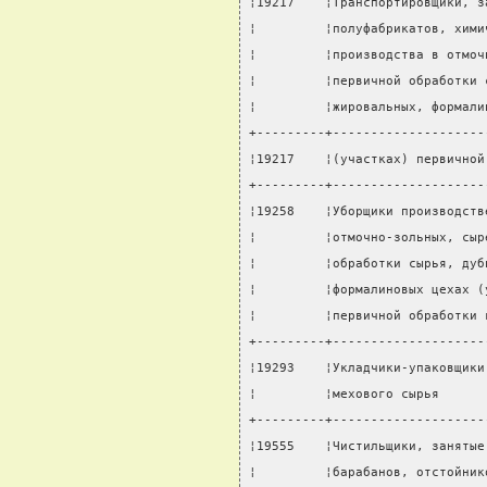
¦19217    ¦Транспортировщики, з
¦         ¦полуфабрикатов, хими
¦         ¦производства в отмоч
¦         ¦первичной обработки 
¦         ¦жировальных, формали
+---------+--------------------
¦19217    ¦(участках) первичной
+---------+--------------------
¦19258    ¦Уборщики производств
¦         ¦отмочно-зольных, сыр
¦         ¦обработки сырья, дуб
¦         ¦формалиновых цехах (
¦         ¦первичной обработки 
+---------+--------------------
¦19293    ¦Укладчики-упаковщики
¦         ¦мехового сырья      
+---------+--------------------
¦19555    ¦Чистильщики, занятые
¦         ¦барабанов, отстойник