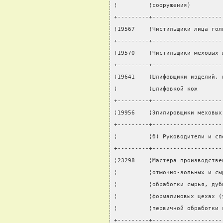
¦         ¦сооружения)         
+---------+--------------------
¦19567    ¦Чистильщики лица гол
+---------+--------------------
¦19570    ¦Чистильщики меховых 
+---------+--------------------
¦19641    ¦Шлифовщики изделий, 
¦         ¦шлифовкой кож       
+---------+--------------------
¦19956    ¦Эпилировщики меховых
+---------+--------------------
¦         ¦б) Руководители и сп
+---------+--------------------
¦23298    ¦Мастера производстве
¦         ¦отмочно-зольных и сы
¦         ¦обработки сырья, дуб
¦         ¦формалиновых цехах (
¦         ¦первичной обработки 
+---------+--------------------