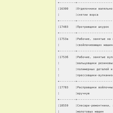
+---------+--------------------
¦16300    ¦Отделочники валяльно
¦         ¦снятии ворса        
+---------+--------------------
¦17483    ¦Протравщики шкурок  
+---------+--------------------
¦1753а    ¦Рабочие, занятые на 
¦         ¦свойлачивающих машин
+---------+--------------------
¦1753б    ¦Рабочие, занятые вул
¦         ¦вальцовщики резиновы
¦         ¦полимерных деталей и
¦         ¦прессовщики-вулканиз
+---------+--------------------
¦17783    ¦Расправщики войлочны
¦         ¦вручную             
+---------+--------------------
¦18559    ¦Слесари-ремонтники, 
¦         ¦молотовых машин     