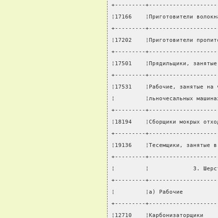
+---------+--------------------
¦17166    ¦Приготовители волокн
+---------+--------------------
¦17202    ¦Приготовители пропит
+---------+--------------------
¦17501    ¦Прядильщики, занятые
+---------+--------------------
¦17531    ¦Рабочие, занятые на 
¦         ¦льночесальных машина
+---------+--------------------
¦18194    ¦Сборщики мокрых отхо
+---------+--------------------
¦19136    ¦Тесемщики, занятые в
+---------+--------------------
¦         ¦             3. Шерс
+---------+--------------------
¦         ¦а) Рабочие          
+---------+--------------------
¦12710    ¦Карбонизаторщики    