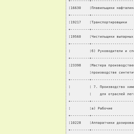
+---------+--------------------
¦16630    ¦Плавильщики нафталин
+---------+--------------------
¦19217    ¦Транспортировщики   
+---------+--------------------
¦19560    ¦Чистильщики выпарных
+---------+--------------------
¦         ¦б) Руководители и сп
+---------+--------------------
¦23398    ¦Мастера производстве
¦         ¦производстве синтети
+---------+--------------------
¦         ¦ 7. Производство хим
¦         ¦    для отраслей лег
+---------+--------------------
¦         ¦а) Рабочие          
+---------+--------------------
¦10228    ¦Аппаратчики дозирова
+---------+--------------------