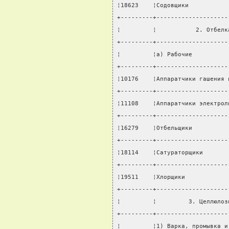
¦18623    ¦Содовщики           
+---------+--------------------
¦         ¦           2. Отбелк
+---------+--------------------
¦         ¦а) Рабочие          
+---------+--------------------
¦10176    ¦Аппаратчики гашения 
+---------+--------------------
¦11108    ¦Аппаратчики электрол
+---------+--------------------
¦16279    ¦Отбельщики          
+---------+--------------------
¦18114    ¦Сатураторщики       
+---------+--------------------
¦19511    ¦Хлорщики            
+---------+--------------------
¦         ¦         3. Целлюлоз
+---------+--------------------
¦         ¦1) Варка, промывка и