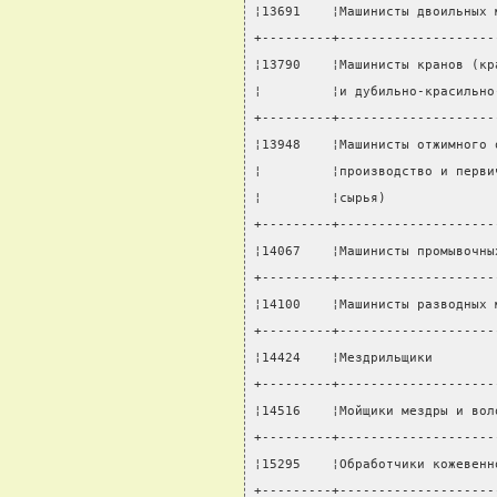
¦13691    ¦Машинисты двоильных 
+---------+--------------------
¦13790    ¦Машинисты кранов (кр
¦         ¦и дубильно-красильно
+---------+--------------------
¦13948    ¦Машинисты отжимного 
¦         ¦производство и перви
¦         ¦сырья)              
+---------+--------------------
¦14067    ¦Машинисты промывочны
+---------+--------------------
¦14100    ¦Машинисты разводных 
+---------+--------------------
¦14424    ¦Мездрильщики        
+---------+--------------------
¦14516    ¦Мойщики мездры и вол
+---------+--------------------
¦15295    ¦Обработчики кожевенн
+---------+--------------------