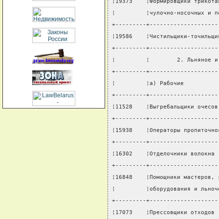
¦19373    ¦Формировщики трикота
¦         ¦чулочно-носочных и п
+---------+--------------------
¦19586    ¦Чистильщики-точильщи
+---------+--------------------
¦         ¦        2. Льняное и
+---------+--------------------
¦         ¦а) Рабочие          
+---------+--------------------
¦11528    ¦Выгребальщики очесов
+---------+--------------------
¦15938    ¦Операторы пропиточно
+---------+--------------------
¦16302    ¦Отделочники волокна 
+---------+--------------------
¦16848    ¦Помощники мастеров, 
¦         ¦оборудования и льноч
+---------+--------------------
¦17073    ¦Прессовщики отходов 