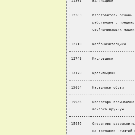
¦11361    ¦Валяльщики          
+---------+--------------------
¦12383    ¦Изготовители основы 
¦         ¦работающие с предвар
¦         ¦свойлачивающих машин
+---------+--------------------
¦12710    ¦Карбонизаторщики    
+---------+--------------------
¦12749    ¦Кисловщики          
+---------+--------------------
¦13170    ¦Красильщики         
+---------+--------------------
¦15084    ¦Насадчики обуви     
+---------+--------------------
¦15936    ¦Операторы промывочно
¦         ¦войлока вручную     
+---------+--------------------
¦15980    ¦Операторы разрыхлите
¦         ¦на трепании немытой 