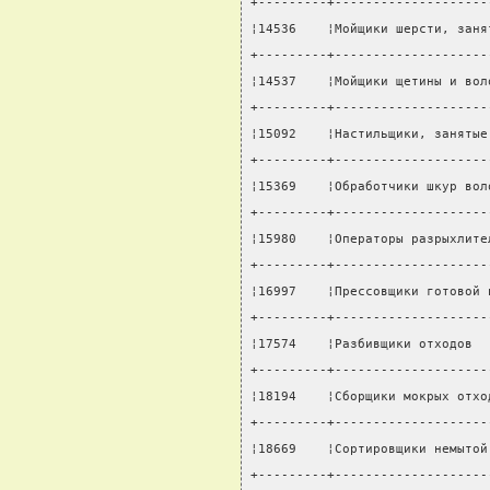
+---------+--------------------
¦14536    ¦Мойщики шерсти, заня
+---------+--------------------
¦14537    ¦Мойщики щетины и вол
+---------+--------------------
¦15092    ¦Настильщики, занятые
+---------+--------------------
¦15369    ¦Обработчики шкур вол
+---------+--------------------
¦15980    ¦Операторы разрыхлите
+---------+--------------------
¦16997    ¦Прессовщики готовой 
+---------+--------------------
¦17574    ¦Разбивщики отходов  
+---------+--------------------
¦18194    ¦Сборщики мокрых отхо
+---------+--------------------
¦18669    ¦Сортировщики немытой
+---------+--------------------