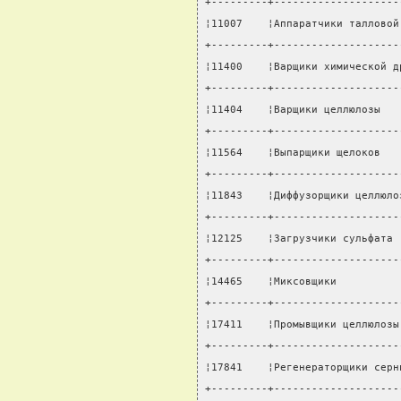
+---------+--------------------
¦11007    ¦Аппаратчики талловой
+---------+--------------------
¦11400    ¦Варщики химической д
+---------+--------------------
¦11404    ¦Варщики целлюлозы   
+---------+--------------------
¦11564    ¦Выпарщики щелоков   
+---------+--------------------
¦11843    ¦Диффузорщики целлюло
+---------+--------------------
¦12125    ¦Загрузчики сульфата 
+---------+--------------------
¦14465    ¦Миксовщики          
+---------+--------------------
¦17411    ¦Промывщики целлюлозы
+---------+--------------------
¦17841    ¦Регенераторщики серн
+---------+--------------------