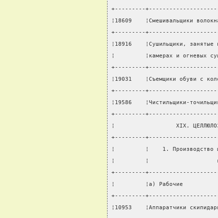
+---------+--------------------
¦18609    ¦Смешивальщики волокн
+---------+--------------------
¦18916    ¦Сушильщики, занятые 
¦         ¦камерах и огневых су
+---------+--------------------
¦19031    ¦Съемщики обуви с кол
+---------+--------------------
¦19586    ¦Чистильщики-точильщи
+---------+--------------------
¦                  XIX. ЦЕЛЛЮЛО
+---------+--------------------
¦         ¦    1. Производство 
¦         ¦                    
+---------+--------------------
¦         ¦а) Рабочие          
+---------+--------------------
¦10953    ¦Аппаратчики скипидар