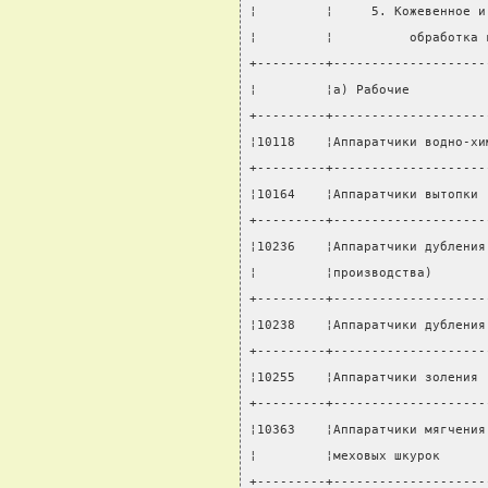
¦         ¦     5. Кожевенное и
¦         ¦          обработка 
+---------+--------------------
¦         ¦а) Рабочие          
+---------+--------------------
¦10118    ¦Аппаратчики водно-хи
+---------+--------------------
¦10164    ¦Аппаратчики вытопки 
+---------+--------------------
¦10236    ¦Аппаратчики дубления
¦         ¦производства)       
+---------+--------------------
¦10238    ¦Аппаратчики дубления
+---------+--------------------
¦10255    ¦Аппаратчики золения 
+---------+--------------------
¦10363    ¦Аппаратчики мягчения
¦         ¦меховых шкурок      
+---------+--------------------