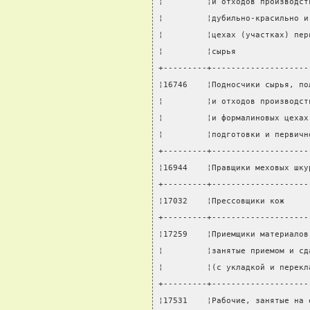
¦         ¦и отходов производст
¦         ¦дубильно-красильно и
¦         ¦цехах (участках) пер
¦         ¦сырья               
+---------+--------------------
¦16746    ¦Подносчики сырья, по
¦         ¦и отходов производст
¦         ¦и формалиновых цехах
¦         ¦подготовки и первичн
+---------+--------------------
¦16944    ¦Правщики меховых шку
+---------+--------------------
¦17032    ¦Прессовщики кож     
+---------+--------------------
¦17259    ¦Приемщики материалов
¦         ¦занятые приемом и сд
¦         ¦(с укладкой и перекл
+---------+--------------------
¦17531    ¦Рабочие, занятые на 