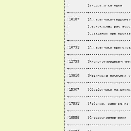
¦         ¦анодов и катодов    
+---------+--------------------
¦10187    ¦Аппаратчики-гидромет
¦         ¦сернокислых растворо
¦         ¦осаждения при произв
+---------+--------------------
¦10731    ¦Аппаратчики приготов
+---------+--------------------
¦12753    ¦Кислотоупорщики-гумм
+---------+--------------------
¦13910    ¦Машинисты насосных у
+---------+--------------------
¦15307    ¦Обработчики матричны
+---------+--------------------
¦17531    ¦Рабочие, занятые на 
+---------+--------------------
¦18559    ¦Слесари-ремонтники  
+---------+--------------------