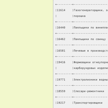
+---------+--------------------
¦11614    ¦Газогенераторщики, з
¦         ¦порошка             
+---------+--------------------
¦16440    ¦Паяльщики по винипла
+---------+--------------------
¦16462    ¦Паяльщики по свинцу 
+---------+--------------------
¦16581    ¦Печевые в производст
+---------+--------------------
¦19416    ¦Формовщики огнеупорн
¦         ¦карборундовых издели
+---------+--------------------
¦19771    ¦Электролизники водны
+---------+--------------------
¦18559    ¦Слесари-ремонтники  
+---------+--------------------
¦19217    ¦Транспортировщики   