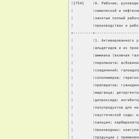
¦17541    ¦А. Рабочие, руководи
¦         ¦химической и нефтехи
¦         ¦занятые полный рабоч
¦         ¦производствах и рабо
+---------+--------------------
¦         ¦1. Активированного у
¦         ¦альдегидов и их прои
¦         ¦аммиака (включая газ
¦         ¦пиролюзита; асбовини
¦         ¦соединений; галоидоп
¦         ¦сополимеров; гератол
¦         ¦препаратов; гуанидин
¦         ¦марганца; детергенто
¦         ¦дипроксида; ингибито
¦         ¦полупродуктов для ни
¦         ¦каустической соды; к
¦         ¦кальция; карбюризато
¦         ¦производных; коагуля
¦         ¦продукции с применен