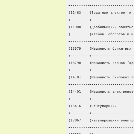
+---------+--------------------
¦11463    ¦Водители электро- и 
+---------+--------------------
¦11908    ¦Дробильщики, занятые
¦         ¦штейна, оборотов и ш
+---------+--------------------
¦13579    ¦Машинисты брикетных 
+---------+--------------------
¦13790    ¦Машинисты кранов (кр
+---------+--------------------
¦14181    ¦Машинисты скиповых п
+---------+--------------------
¦14401    ¦Машинисты электровоз
+---------+--------------------
¦15416    ¦Огнеупорщики        
+---------+--------------------
¦17867    ¦Регулировщики электр
+---------+--------------------