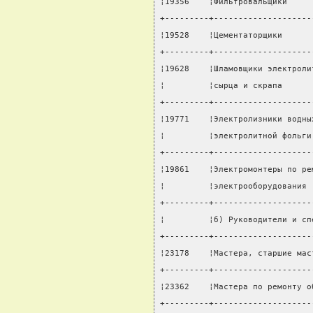
¦19356    ¦Фильтровальщики     
+---------+--------------------
¦19528    ¦Цементаторщики      
+---------+--------------------
¦19628    ¦Шламовщики электроли
¦         ¦сырца и скрапа      
+---------+--------------------
¦19771    ¦Электролизники водны
¦         ¦электролитной фольги
+---------+--------------------
¦19861    ¦Электромонтеры по ре
¦         ¦электрооборудования 
+---------+--------------------
¦         ¦б) Руководители и сп
+---------+--------------------
¦23178    ¦Мастера, старшие мас
+---------+--------------------
¦23362    ¦Мастера по ремонту о
+---------+--------------------