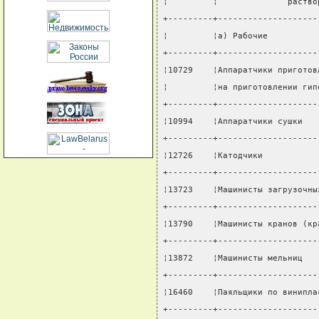
¦         ¦              раство
+---------+--------------------
¦         ¦а) Рабочие          
+---------+--------------------
¦10729    ¦Аппаратчики приготов
¦         ¦на приготовлении гип
+---------+--------------------
¦10994    ¦Аппаратчики сушки   
+---------+--------------------
¦12726    ¦Катодчики           
+---------+--------------------
¦13723    ¦Машинисты загрузочны
+---------+--------------------
¦13790    ¦Машинисты кранов (кр
+---------+--------------------
¦13872    ¦Машинисты мельниц   
+---------+--------------------
¦16460    ¦Паяльщики по винипла
+---------+--------------------