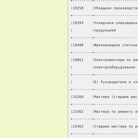
+---------+--------------------
¦19258    ¦Уборщики производств
+---------+--------------------
¦19293    ¦Укладчики-упаковщики
¦         ¦продукцией          
+---------+--------------------
¦19488    ¦Фрезеровщики слитков
+---------+--------------------
¦19861    ¦Электромонтеры по ре
¦         ¦электрооборудования 
+---------+--------------------
¦         ¦б) Руководители и сп
+---------+--------------------
¦23269    ¦Мастера (старшие мас
+---------+--------------------
¦23362    ¦Мастера по ремонту о
+---------+--------------------
¦23362    ¦Старшие мастера по р
+---------+--------------------