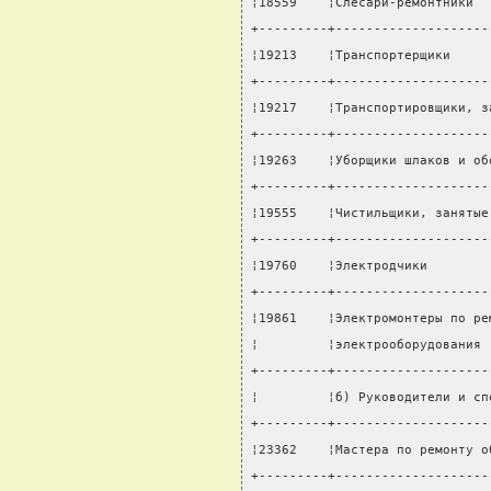
¦18559    ¦Слесари-ремонтники  
+---------+--------------------
¦19213    ¦Транспортерщики     
+---------+--------------------
¦19217    ¦Транспортировщики, з
+---------+--------------------
¦19263    ¦Уборщики шлаков и об
+---------+--------------------
¦19555    ¦Чистильщики, занятые
+---------+--------------------
¦19760    ¦Электродчики        
+---------+--------------------
¦19861    ¦Электромонтеры по ре
¦         ¦электрооборудования 
+---------+--------------------
¦         ¦б) Руководители и сп
+---------+--------------------
¦23362    ¦Мастера по ремонту о
+---------+--------------------