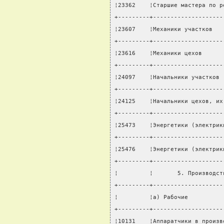
¦23362    ¦Старшие мастера по р
+---------+--------------------
¦23607    ¦Механики участков   
+---------+--------------------
¦23616    ¦Механики цехов      
+---------+--------------------
¦24097    ¦Начальники участков 
+---------+--------------------
¦24125    ¦Начальники цехов, их
+---------+--------------------
¦25473    ¦Энергетики (электрик
+---------+--------------------
¦25476    ¦Энергетики (электрик
+---------+--------------------
¦         ¦       5. Производст
+---------+--------------------
¦         ¦а) Рабочие          
+---------+--------------------
¦10131    ¦Аппаратчики в произв