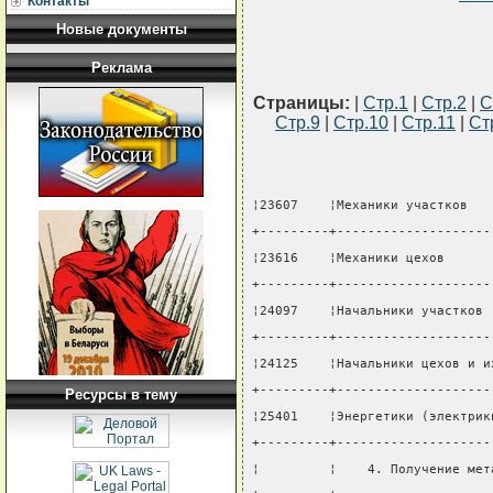
Контакты
Новые документы
Реклама
Страницы:
|
Стр.1
|
Стр.2
|
С
Стр.9
|
Стр.10
|
Стр.11
|
Ст
¦23607    ¦Механики участков   
+---------+--------------------
¦23616    ¦Механики цехов      
+---------+--------------------
¦24097    ¦Начальники участков 
+---------+--------------------
¦24125    ¦Начальники цехов и и
+---------+--------------------
Ресурсы в тему
¦25401    ¦Энергетики (электрик
+---------+--------------------
¦         ¦    4. Получение мет