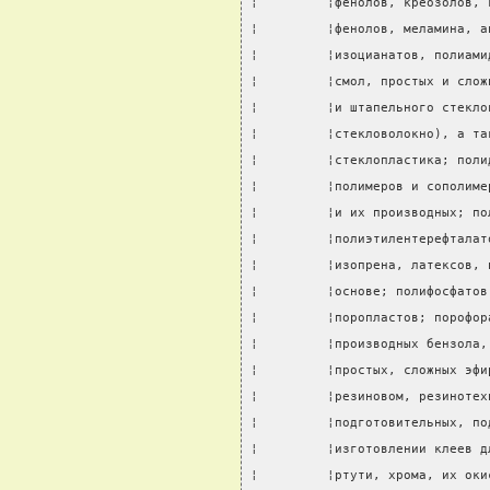
¦         ¦фенолов, креозолов, 
¦         ¦фенолов, меламина, а
¦         ¦изоцианатов, полиами
¦         ¦смол, простых и слож
¦         ¦и штапельного стекло
¦         ¦стекловолокно), а та
¦         ¦стеклопластика; поли
¦         ¦полимеров и сополиме
¦         ¦и их производных; по
¦         ¦полиэтилентерефталат
¦         ¦изопрена, латексов, 
¦         ¦основе; полифосфатов
¦         ¦поропластов; порофор
¦         ¦производных бензола,
¦         ¦простых, сложных эфи
¦         ¦резиновом, резинотех
¦         ¦подготовительных, по
¦         ¦изготовлении клеев д
¦         ¦ртути, хрома, их оки