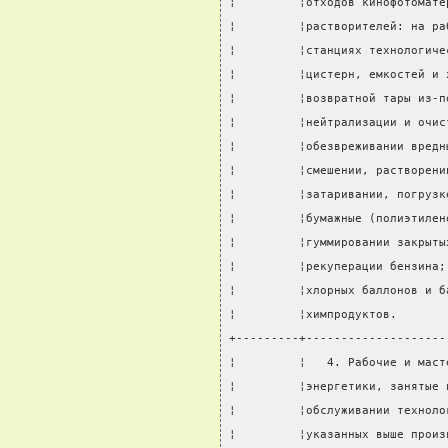
¦         ¦отходов кинофотомате
¦         ¦растворителей: на ра
¦         ¦станциях технологиче
¦         ¦цистерн, емкостей и 
¦         ¦возвратной тары из-п
¦         ¦нейтрализации и очис
¦         ¦обезвреживании вредн
¦         ¦смешении, растворени
¦         ¦затаривании, погрузк
¦         ¦бумажные (полиэтилен
¦         ¦гуммировании закрыты
¦         ¦рекуперации бензина;
¦         ¦хлорных баллонов и б
¦         ¦химпродуктов.       
+---------+--------------------
¦         ¦   4. Рабочие и маст
¦         ¦энергетики, занятые 
¦         ¦обслуживании техноло
¦         ¦указанных выше произ