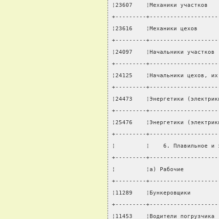
¦23607    ¦Механики участков   
+---------+--------------------
¦23616    ¦Механики цехов      
+---------+--------------------
¦24097    ¦Начальники участков 
+---------+--------------------
¦24125    ¦Начальники цехов, их
+---------+--------------------
¦24473    ¦Энергетики (электрик
+---------+--------------------
¦25476    ¦Энергетики (электрик
+---------+--------------------
¦         ¦    6. Плавильное и 
+---------+--------------------
¦         ¦а) Рабочие          
+---------+--------------------
¦11289    ¦Бункеровщики        
+---------+--------------------
¦11453    ¦Водители погрузчика 