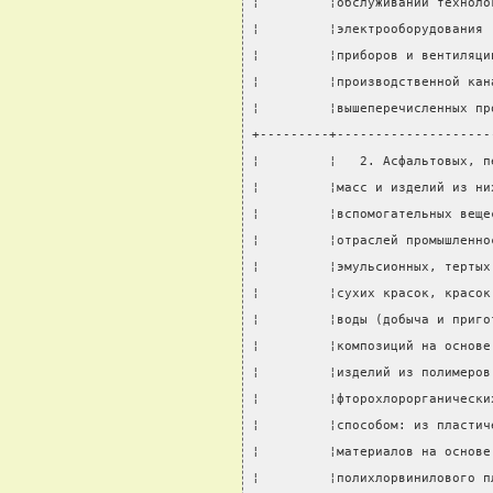
¦         ¦обслуживании техноло
¦         ¦электрооборудования 
¦         ¦приборов и вентиляци
¦         ¦производственной кан
¦         ¦вышеперечисленных пр
+---------+--------------------
¦         ¦   2. Асфальтовых, п
¦         ¦масс и изделий из ни
¦         ¦вспомогательных веще
¦         ¦отраслей промышленно
¦         ¦эмульсионных, тертых
¦         ¦сухих красок, красок
¦         ¦воды (добыча и приго
¦         ¦композиций на основе
¦         ¦изделий из полимеров
¦         ¦фторохлорорганически
¦         ¦способом: из пластич
¦         ¦материалов на основе
¦         ¦полихлорвинилового п