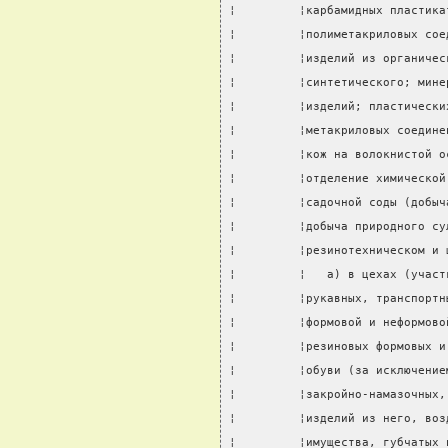
¦         ¦карбамидных пластика
¦         ¦полиметакриловых сое
¦         ¦изделий из органичес
¦         ¦синтетического; мине
¦         ¦изделий; пластически
¦         ¦метакриловых соедине
¦         ¦кож на волокнистой о
¦         ¦отделение химической
¦         ¦садочной соды (добыч
¦         ¦добыча природного су
¦         ¦резинотехническом и 
¦         ¦   а) в цехах (участ
¦         ¦рукавных, транспортн
¦         ¦формовой и неформово
¦         ¦резиновых формовых и
¦         ¦обуви (за исключение
¦         ¦закройно-намазочных,
¦         ¦изделий из него, воз
¦         ¦имущества, губчатых 