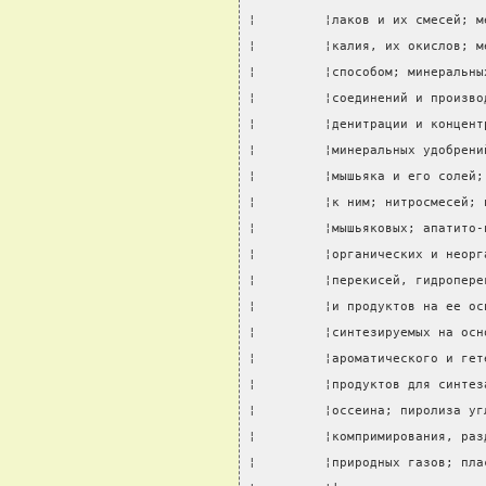
¦         ¦лаков и их смесей; м
¦         ¦калия, их окислов; м
¦         ¦способом; минеральны
¦         ¦соединений и произво
¦         ¦денитрации и концент
¦         ¦минеральных удобрени
¦         ¦мышьяка и его солей;
¦         ¦к ним; нитросмесей; 
¦         ¦мышьяковых; апатито-
¦         ¦органических и неорг
¦         ¦перекисей, гидропере
¦         ¦и продуктов на ее ос
¦         ¦синтезируемых на осн
¦         ¦ароматического и гет
¦         ¦продуктов для синтез
¦         ¦оссеина; пиролиза уг
¦         ¦компримирования, раз
¦         ¦природных газов; пла