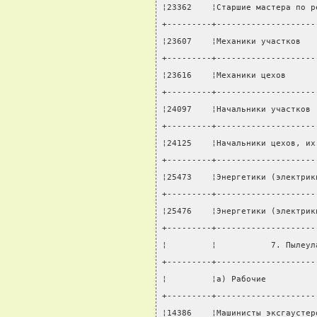
¦23362    ¦Старшие мастера по р
+---------+--------------------
¦23607    ¦Механики участков   
+---------+--------------------
¦23616    ¦Механики цехов      
+---------+--------------------
¦24097    ¦Начальники участков 
+---------+--------------------
¦24125    ¦Начальники цехов, их
+---------+--------------------
¦25473    ¦Энергетики (электрик
+---------+--------------------
¦25476    ¦Энергетики (электрик
+---------+--------------------
¦         ¦           7. Пылеул
+---------+--------------------
¦         ¦а) Рабочие          
+---------+--------------------
¦14386    ¦Машинисты эксгаустер