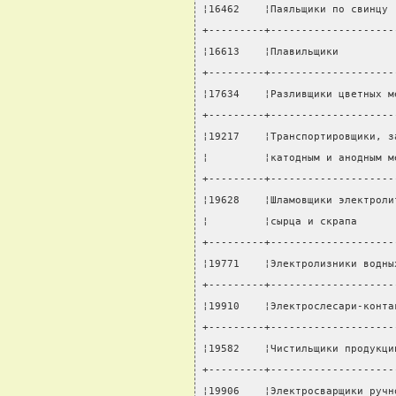
¦16462    ¦Паяльщики по свинцу 
+---------+--------------------
¦16613    ¦Плавильщики         
+---------+--------------------
¦17634    ¦Разливщики цветных м
+---------+--------------------
¦19217    ¦Транспортировщики, з
¦         ¦катодным и анодным м
+---------+--------------------
¦19628    ¦Шламовщики электроли
¦         ¦сырца и скрапа      
+---------+--------------------
¦19771    ¦Электролизники водны
+---------+--------------------
¦19910    ¦Электрослесари-конта
+---------+--------------------
¦19582    ¦Чистильщики продукци
+---------+--------------------
¦19906    ¦Электросварщики ручн