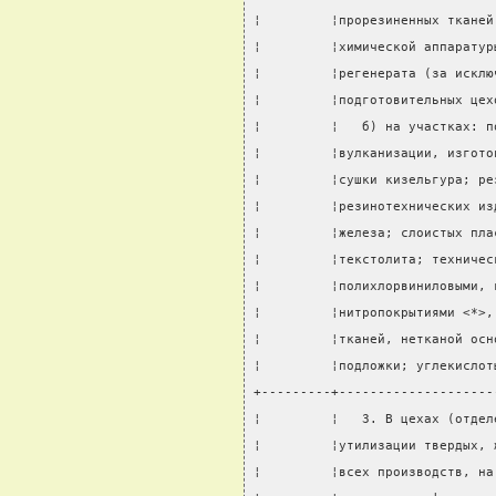
¦         ¦прорезиненных тканей
¦         ¦химической аппаратур
¦         ¦регенерата (за исклю
¦         ¦подготовительных цех
¦         ¦   б) на участках: п
¦         ¦вулканизации, изгото
¦         ¦сушки кизельгура; ре
¦         ¦резинотехнических из
¦         ¦железа; слоистых пла
¦         ¦текстолита; техничес
¦         ¦полихлорвиниловыми, 
¦         ¦нитропокрытиями <*>,
¦         ¦тканей, нетканой осн
¦         ¦подложки; углекислот
+---------+--------------------
¦         ¦   3. В цехах (отдел
¦         ¦утилизации твердых, 
¦         ¦всех производств, на