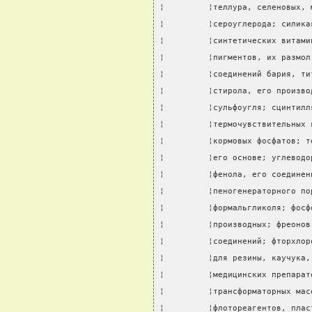
¦         ¦теллура, селеновых, 
¦         ¦сероуглерода; силика
¦         ¦синтетических витами
¦         ¦пигментов, их размол
¦         ¦соединений бария, ти
¦         ¦стирола, его произво
¦         ¦сульфоугля; сцинтилл
¦         ¦термочувствительных 
¦         ¦кормовых фосфатов; т
¦         ¦его основе; углеводо
¦         ¦фенола, его соединен
¦         ¦пеногенераторного по
¦         ¦формальгликоля; фосф
¦         ¦производных; фреонов
¦         ¦соединений; фторхлор
¦         ¦для резины, каучука,
¦         ¦медицинских препарат
¦         ¦трансформаторных мас
¦         ¦флотореагентов, плас