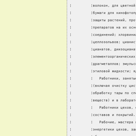
¦         ¦волокон, для цветной
¦         ¦бумаги для кинофотоп
¦         ¦защиты растений, про
¦         ¦препаратов на их осн
¦         ¦соединений; хлорвини
¦         ¦целлозольвов; цианис
¦         ¦цианатов, диизоциана
¦         ¦элементоорганических
¦         ¦драгметаллов; эмульс
¦         ¦этиловой жидкости; я
¦         ¦   Работники, заняты
¦         ¦(включая очистку цис
¦         ¦обработку тары по сп
¦         ¦веществ) и в лаборат
¦         ¦   Работники цехов, 
¦         ¦составов и покрытий.
¦         ¦   Рабочие, мастера 
¦         ¦энергетики цехов, за