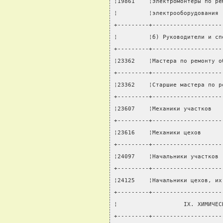
¦19861    ¦Электромонтеры по ре
¦         ¦электрооборудования 
+---------+--------------------
¦         ¦б) Руководители и сп
+---------+--------------------
¦23362    ¦Мастера по ремонту о
+---------+--------------------
¦23362    ¦Старшие мастера по р
+---------+--------------------
¦23607    ¦Механики участков   
+---------+--------------------
¦23616    ¦Механики цехов      
+---------+--------------------
¦24097    ¦Начальники участков 
+---------+--------------------
¦24125    ¦Начальники цехов, их
+---------+--------------------
¦                   IX. ХИМИЧЕС
+---------+--------------------