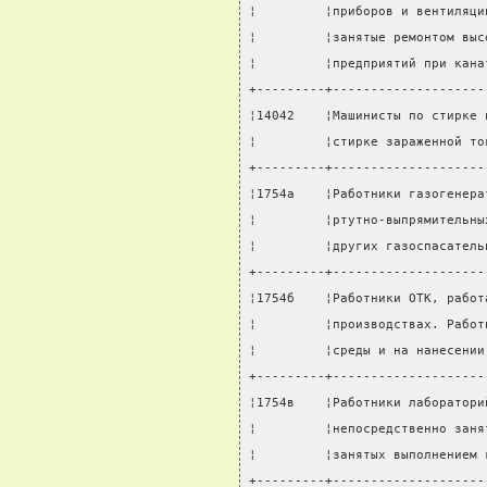
¦         ¦приборов и вентиляци
¦         ¦занятые ремонтом выс
¦         ¦предприятий при кана
+---------+--------------------
¦14042    ¦Машинисты по стирке 
¦         ¦стирке зараженной то
+---------+--------------------
¦1754а    ¦Работники газогенера
¦         ¦ртутно-выпрямительны
¦         ¦других газоспасатель
+---------+--------------------
¦1754б    ¦Работники ОТК, работ
¦         ¦производствах. Работ
¦         ¦среды и на нанесении
+---------+--------------------
¦1754в    ¦Работники лаборатори
¦         ¦непосредственно заня
¦         ¦занятых выполнением 
+---------+--------------------