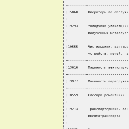
+---------+--------------------
¦15860    ¦Операторы по обслужи
+---------+--------------------
¦19293    ¦Укладчики-упаковщики
¦         ¦полученных металлург
+---------+--------------------
¦19555    ¦Чистильщики, занятые
¦         ¦устройств, печей, га
+---------+--------------------
¦13616    ¦Машинисты вентиляцио
+---------+--------------------
¦13977    ¦Машинисты перегружат
+---------+--------------------
¦18559    ¦Слесари-ремонтники  
+---------+--------------------
¦19213    ¦Транспортерщики, зан
¦         ¦пневмотранспорта    
+---------+--------------------