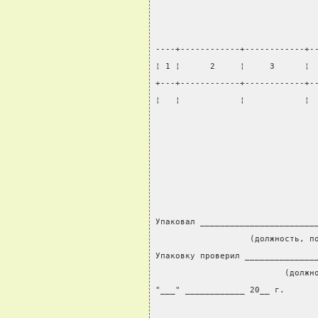
----+------------+------------+-
¦ 1 ¦      2     ¦     3      ¦ 
+---+------------+------------+-
¦   ¦            ¦            ¦ 
Упаковал _______________________
                   (должность, п
Упаковку проверил ______________
                          (должн
"___" ____________ 20__ г.