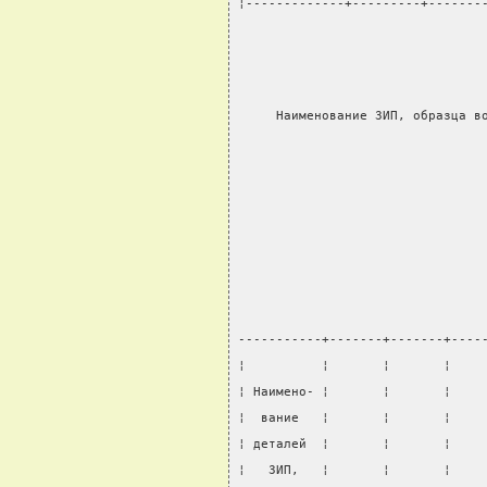
¦-------------+---------+-------
     Наименование ЗИП, образца в
                                
-----------+-------+-------+----
¦          ¦       ¦       ¦    
¦ Наимено- ¦       ¦       ¦    
¦  вание   ¦       ¦       ¦    
¦ деталей  ¦       ¦       ¦    
¦   ЗИП,   ¦       ¦       ¦    