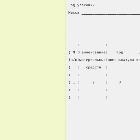
Род упаковки ___________________
Масса __________________________
----+------------+------------+-
¦ N ¦Наименование¦    Код     ¦ 
¦п/п¦материальных¦номенклатуры¦и
¦   ¦   средств  ¦            ¦ 
+---+------------+------------+-
¦ 1 ¦      2     ¦     3      ¦ 
+---+------------+------------+-
¦   ¦            ¦            ¦ 
                                