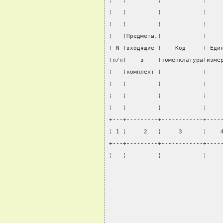
¦   ¦         ¦            ¦    
¦   ¦         ¦            ¦    
¦   ¦         ¦            ¦    
¦   ¦Предметы,¦            ¦    
¦ N ¦входящие ¦    Код     ¦ Еди
¦п/п¦    в    ¦номенклатуры¦изме
¦   ¦комплект ¦            ¦    
¦   ¦         ¦            ¦    
¦   ¦         ¦            ¦    
¦   ¦         ¦            ¦    
+---+---------+------------+----
¦ 1 ¦     2   ¦     3      ¦    
+---+---------+------------+----
¦   ¦         ¦            ¦    
                                