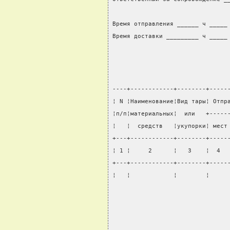
                                
Время отправления ______ ч _____
Время доставки _________ ч _____
----+------------+--------+-----
¦ N ¦Наименование¦Вид тары¦ Отпр
¦п/п¦материальных¦  или   +-----
¦   ¦  средств   ¦укупорки¦ мест
+---+------------+--------+-----
¦ 1 ¦     2      ¦   3    ¦  4  
+---+------------+--------+-----
¦   ¦            ¦        ¦     
                                