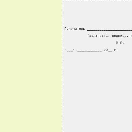
Получатель _____________________
           (должность, подпись, 
                         М.П.
"___" ____________ 20__ г.