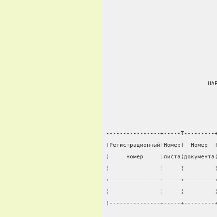
                                
                              НА
----------------+-----T---------
¦Регистрационный¦Номер¦  Номер  
¦     номер     ¦листа¦документа
¦               ¦     ¦         
+---------------+-----+---------
¦               ¦     ¦         
¦---------------+-----+---------