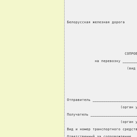
Белорусская железная дорога
                           СОПРО
             на перевозку ______
                            (вид
Отправитель ____________________
                         (орган 
Получатель _____________________
                         (орган 
Вид и номер транспортного средст
Ответственный за сопровождение _