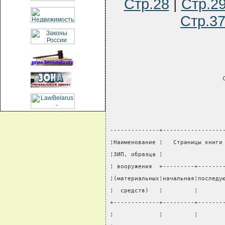
Стр.28
|
Стр.2
Стр.3
                                
--------------+-----------------
¦Наименование ¦   Страницы книги
¦ЗИП, образца ¦                 
¦ вооружения  +---------+-------
¦(материальных¦начальная¦последу
¦  средств)   ¦         ¦       
+-------------+---------+-------
¦             ¦         ¦       