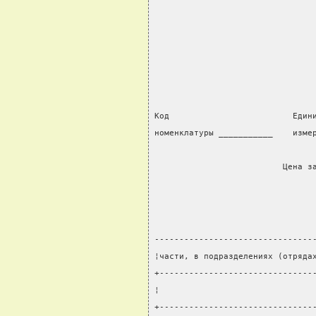
                                
                                
Код                         Един
номенклатуры ___________    изме
                                
                          Цена з
--------------------------------
¦части, в подразделениях (отряда
+-------------------------------
¦                               
+-------------------------------