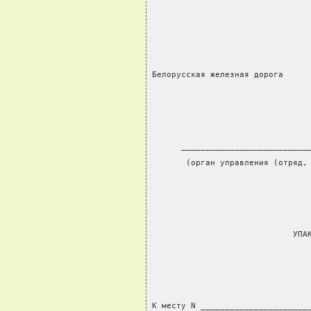
                                
Белорусская железная дорога
      __________________________
       (орган управления (отряд,
                             УПА
К месту N ______________________