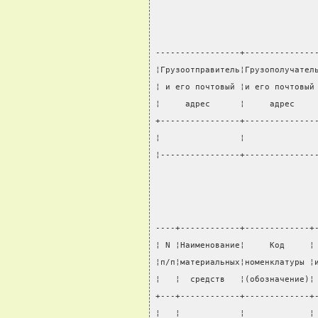
-----------------+--------------
¦Грузоотправитель¦Грузополучател
¦ и его почтовый ¦и его почтовый
¦     адрес      ¦     адрес    
+----------------+--------------
¦                ¦              
¦----------------+--------------
----+------------+-------------+
¦ N ¦Наименование¦     Код     ¦
¦п/п¦материальных¦номенклатуры ¦
¦   ¦  средств   ¦(обозначение)¦
+---+------------+-------------+
¦   ¦            ¦             ¦