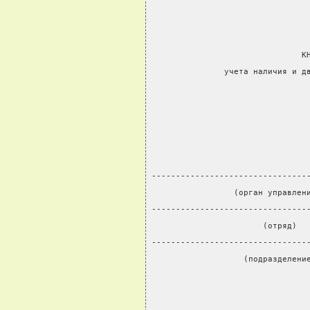
                               К
               учета наличия и д
                                
                                
--------------------------------
                 (орган управлен
--------------------------------
                       (отряд)  
--------------------------------
                   (подразделени