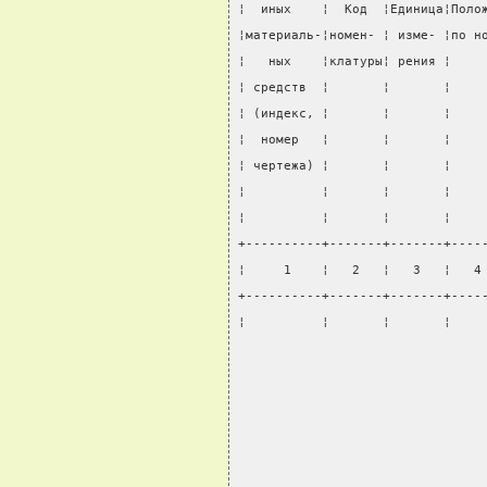
¦  иных    ¦  Код  ¦Единица¦Поло
¦материаль-¦номен- ¦ изме- ¦по н
¦   ных    ¦клатуры¦ рения ¦    
¦ средств  ¦       ¦       ¦    
¦ (индекс, ¦       ¦       ¦    
¦  номер   ¦       ¦       ¦    
¦ чертежа) ¦       ¦       ¦    
¦          ¦       ¦       ¦    
¦          ¦       ¦       ¦    
+----------+-------+-------+----
¦     1    ¦   2   ¦   3   ¦   4
+----------+-------+-------+----
¦          ¦       ¦       ¦    
                                