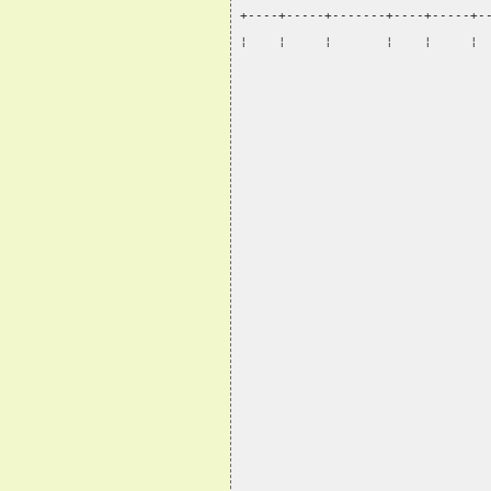
+----+-----+-------+----+-----+-
¦    ¦     ¦       ¦    ¦     ¦ 