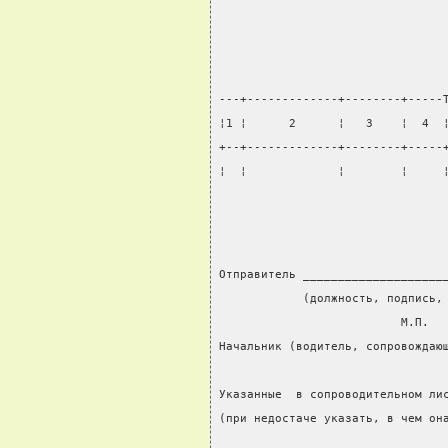
---+-------------+--------+-----
¦1 ¦      2      ¦   3    ¦  4  
+--+-------------+--------+-----
¦  ¦             ¦        ¦     
Отправитель ____________________
            (должность, подпись,
                          М.П.
Начальник (водитель, сопровождаю
                                
Указанные  в сопроводительном ли
(при недостаче указать, в чем он
________________________________