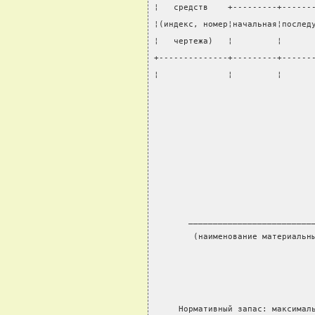
¦   средств    +---------+------
¦(индекс, номер¦начальная¦послед
¦   чертежа)   ¦         ¦      
+--------------+---------+------
¦              ¦         ¦      
                                
       _________________________
        (наименование материальн
     Нормативный запас: максимал