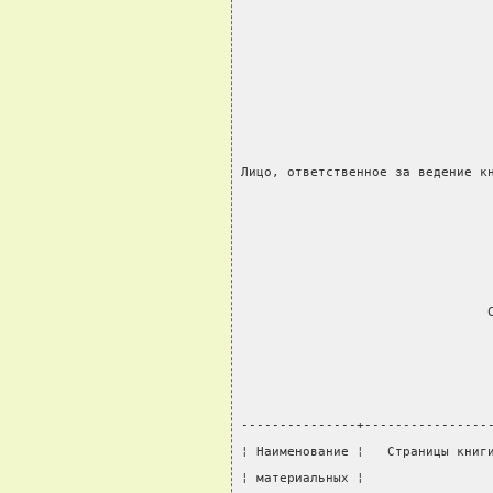
                                
                                
Лицо, ответственное за ведение к
                                
                                
---------------+----------------
¦ Наименование ¦   Страницы книг
¦ материальных ¦                