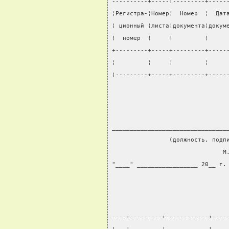
----------+-----T---------+-----
¦Регистра-¦Номер¦  Номер  ¦  Дат
¦ ционный ¦листа¦документа¦докум
¦  номер  ¦     ¦         ¦     
+---------+-----+---------+-----
¦         ¦     ¦         ¦     
¦---------+-----+---------+-----
________________________________
                (должность, подп
                               М
"____" _________________ 20__ г.
----+---------+------------+----