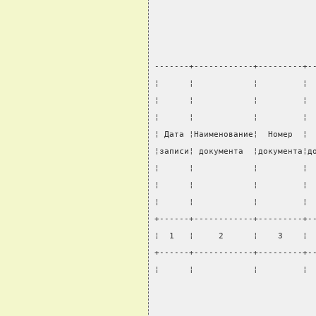
-------+------------+---------+-
¦      ¦            ¦         ¦ 
¦      ¦            ¦         ¦ 
¦      ¦            ¦         ¦ 
¦ Дата ¦Наименование¦  Номер  ¦ 
¦записи¦ документа  ¦документа¦д
¦      ¦            ¦         ¦ 
¦      ¦            ¦         ¦ 
¦      ¦            ¦         ¦ 
+------+------------+---------+-
¦  1   ¦     2      ¦    3    ¦ 
+------+------------+---------+-
¦      ¦            ¦         ¦ 