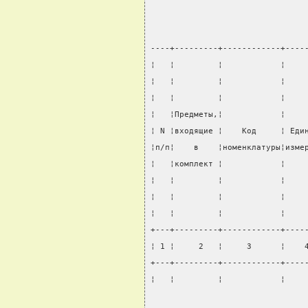
----+---------+------------+----
¦   ¦         ¦            ¦    
¦   ¦         ¦            ¦    
¦   ¦         ¦            ¦    
¦   ¦Предметы,¦            ¦    
¦ N ¦входящие ¦    Код     ¦ Еди
¦п/п¦    в    ¦номенклатуры¦изме
¦   ¦комплект ¦            ¦    
¦   ¦         ¦            ¦    
¦   ¦         ¦            ¦    
¦   ¦         ¦            ¦    
+---+---------+------------+----
¦ 1 ¦     2   ¦     3      ¦    
+---+---------+------------+----
¦   ¦         ¦            ¦    