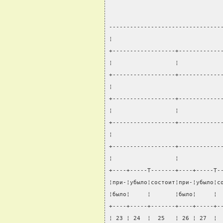
--------------------------------
¦                               
+------------------+------------
¦                  ¦            
+------------------+------------
¦                               
+------------------+------------
¦                  ¦            
+------------------+------------
¦                               
+------------------+------------
¦                  ¦            
+----+-----T-------+----+-----T-
¦при-¦убыло¦состоит¦при-¦убыло¦с
¦было¦     ¦       ¦было¦     ¦ 
+----+-----+-------+----+-----+-
¦ 23 ¦ 24  ¦  25   ¦ 26 ¦ 27  ¦ 