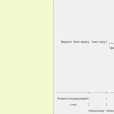
                                
                                
                                
                                
   Выдана бригадиру (мастеру) __
                              (ф
                                
                                
                                
------------------+---------+---
 Корреспондирующий¦         ¦   
        счет      ¦         ¦   
                  ¦Производ-¦Опи