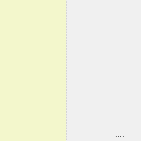
                                
                     ---¬