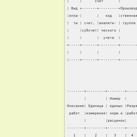
¦     ¦      счет       ¦       
¦ Вид +-------+---------+Произво
¦опла-¦       ¦   код   ¦ственна
¦  ты ¦ счет, ¦аналити- ¦ группа
¦     ¦субсчет¦ ческого ¦       
¦     ¦       ¦  учета  ¦       
+-----+-------+---------+-------
¦     ¦       ¦         ¦       
¦-----+-------+---------+-------
--------+---------+--------+----
        ¦         ¦ Номер  ¦    
Описание¦ Единица ¦ единых ¦Разр
 работ  ¦измерения¦ норм и ¦рабо
        ¦         ¦расценок¦    
--------+---------+--------+----
   1    ¦    2    ¦   3    ¦  4 