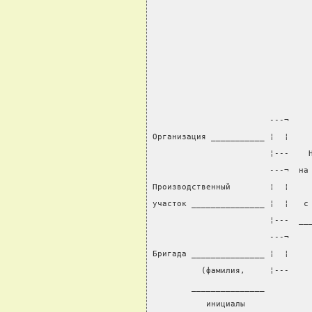
                                
                        ---¬
Организация ___________ ¦  ¦
                        ¦---    
                        ---¬  на
Производственный        ¦  ¦    
участок _______________ ¦  ¦   с
                        ¦---  __
                        ---¬    
Бригада _______________ ¦  ¦    
          (фамилия,     ¦---    
        _______________
           инициалы