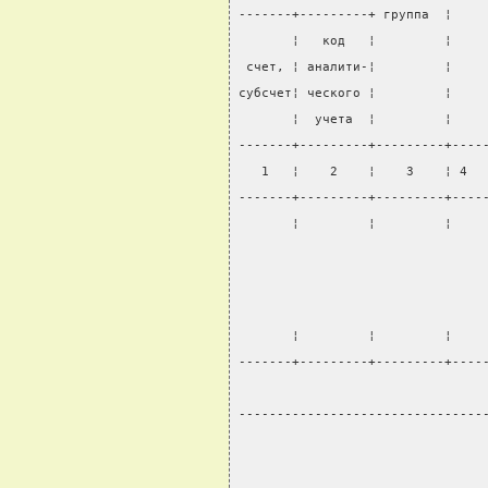
-------+---------+ группа  ¦    
       ¦   код   ¦         ¦    
 счет, ¦ аналити-¦         ¦    
субсчет¦ ческого ¦         ¦    
       ¦  учета  ¦         ¦    
-------+---------+---------+----
   1   ¦    2    ¦    3    ¦ 4  
-------+---------+---------+----
       ¦         ¦         ¦    
       ¦         ¦         ¦    
-------+---------+---------+----
                                
--------------------------------