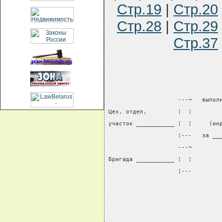
Стр.19
|
Стр.20
Стр.28
|
Стр.29
Стр.37
                    ---¬   выпол
Цех, отдел,         ¦  ¦        
участок ___________ ¦  ¦     (ин
                    ¦---   за __
                    ---¬        
Бригада ___________ ¦  ¦        
                    ¦---        