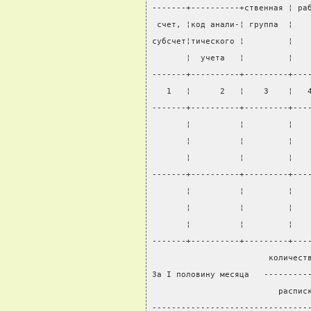
-------+----------+ственная ¦ ра
 счет, ¦код анали-¦ группа  ¦   
субсчет¦тического ¦         ¦   
       ¦  учета   ¦         ¦   
-------+----------+---------+---
   1   ¦      2   ¦    3    ¦   
-------+----------+---------+---
       ¦          ¦         ¦   
       ¦          ¦         ¦   
       ¦          ¦         ¦   
-------+----------+---------+---
       ¦          ¦         ¦   
       ¦          ¦         ¦   
       ¦          ¦         ¦   
-------+----------+---------+---
                        количест
За I половину месяца   ---------
                          распис
--------------------------------