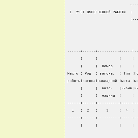
                             +--
 I. УЧЕТ ВЫПОЛНЕННОЙ РАБОТЫ  ¦  
                             ¦--
------+------+----------+-----T-
      ¦      ¦          ¦     ¦ 
      ¦      ¦  Номер   ¦     ¦ 
Место ¦ Род  ¦ вагона,  ¦ Тип ¦Н
работы¦вагона¦накладной,¦меха-¦м
      ¦      ¦  авто-   ¦низма¦н
      ¦      ¦  машины  ¦     ¦ 
------+------+----------+-----+-
  1   ¦  2   ¦    3     ¦  4  ¦ 
------+------+----------+-----+-
      ¦      ¦          ¦     ¦ 