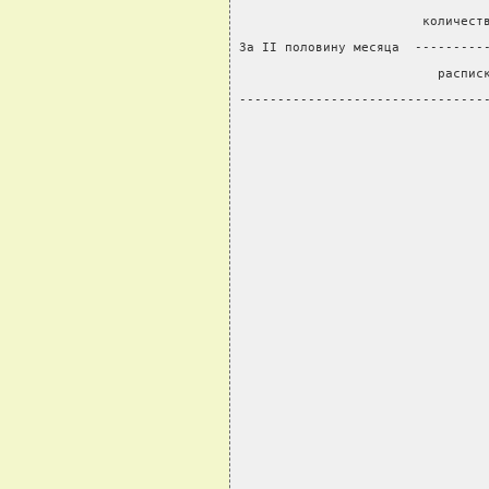
                        количест
За II половину месяца  ---------
                          распис
--------------------------------
                                
                                
                                
                                
                                
                                
                                
                                