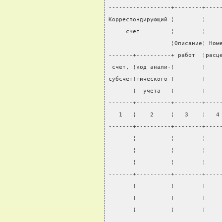
------------------+--------+----
Корреспондирующий ¦        ¦    
     счет         ¦        ¦    
                  ¦Описание¦ Ном
-------+----------+ работ  ¦расц
 счет, ¦код анали-¦        ¦    
субсчет¦тического ¦        ¦    
       ¦  учета   ¦        ¦    
-------+----------+--------+----
   1   ¦    2     ¦   3    ¦   4
-------+----------+--------+----
       ¦          ¦        ¦    
       ¦          ¦        ¦    
       ¦          ¦        ¦    
-------+----------+--------+----
       ¦          ¦        ¦    
       ¦          ¦        ¦    
       ¦          ¦        ¦    