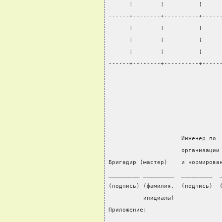
      ¦        ¦          ¦     
------+--------+----------+-----
      ¦        ¦          ¦     
      ¦        ¦          ¦     
      ¦        ¦          ¦     
------+--------+----------+-----
                                
                                
                     Инженер по 
                     организации
Бригадир (мастер)    и нормирова
_________ _________  _________  
(подпись) (фамилия,  (подпись)  
          инициалы)             
Приложение:                     
________________________________