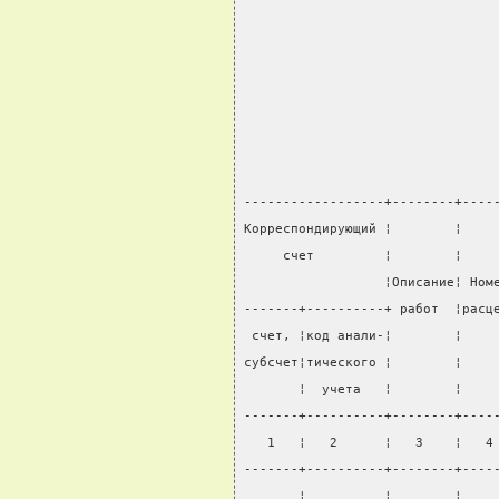
                                
------------------+--------+----
Корреспондирующий ¦        ¦    
     счет         ¦        ¦    
                  ¦Описание¦ Ном
-------+----------+ работ  ¦расц
 счет, ¦код анали-¦        ¦    
субсчет¦тического ¦        ¦    
       ¦  учета   ¦        ¦    
-------+----------+--------+----
   1   ¦   2      ¦   3    ¦   4
-------+----------+--------+----
       ¦          ¦        ¦    