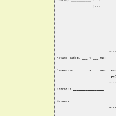
Бригада ___________ ¦  ¦        
                    ¦---        
                             ---
                             ¦  
                             ¦  
                             +--
Начало работы ___ ч ___ мин  ¦  
                             +--
Окончание _______ ч ___ мин  ¦ви
                             ¦ра
                             +--
Бригадир _________________   ¦  
                             +--
Механик __________________   ¦  
                             +--
                             ¦  