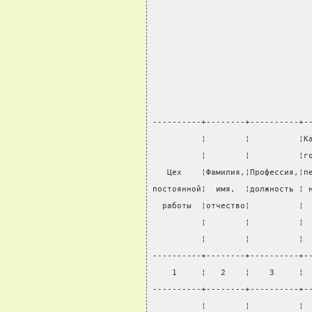
                                
                                
                                
                                
----------+--------+----------+-
          ¦        ¦          ¦К
          ¦        ¦          ¦г
   Цех    ¦Фамилия,¦Профессия,¦п
постоянной¦  имя,  ¦должность ¦ 
  работы  ¦отчество¦          ¦ 
          ¦        ¦          ¦ 
          ¦        ¦          ¦ 
----------+--------+----------+-
    1     ¦   2    ¦    3     ¦ 
----------+--------+----------+-
          ¦        ¦          ¦ 