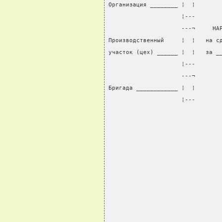
Организация ________ ¦  ¦
                     ¦---
                     ---¬     НА
Производственный     ¦  ¦   на с
участок (цех) ______ ¦  ¦   за _
                     ¦---
                     ---¬       
Бригада ____________ ¦  ¦       
                     ¦---       
                                
                                
                                
                                
                                
                                