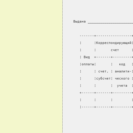
                                
                                
                                
    Выдана _____________________
                                
       -------+-----------------
       ¦      ¦Корреспондирующий
       ¦      ¦       счет      
       ¦ Вид  +-------+---------
       ¦оплаты¦       ¦   код   
       ¦      ¦ счет, ¦ аналити-
       ¦      ¦субсчет¦ ческого 
       ¦      ¦       ¦  учета  
       +------+-------+---------
       ¦      ¦       ¦         
       ¦------+-------+---------