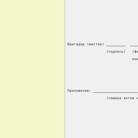
                                
                                
Бригадир (мастер) _________  ___
                  (подпись)   (ф
                              ин
Приложение: ____________________
                  (номера актов 