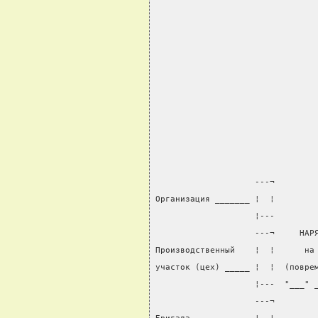
                                
                    ---¬
Организация _______ ¦  ¦
                    ¦---
                    ---¬     НАР
Производственный    ¦  ¦      на
участок (цех) _____ ¦  ¦  (повре
                    ¦---  "___" 
                    ---¬        