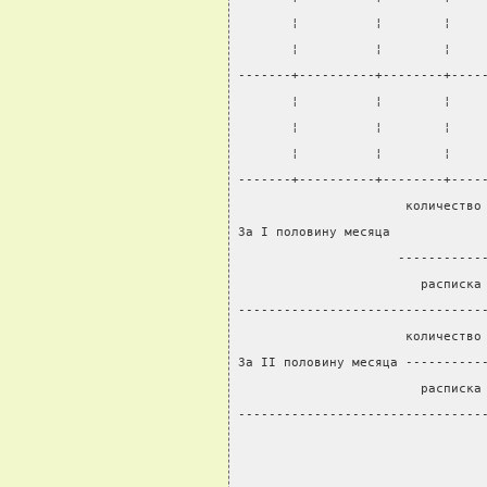
       ¦          ¦        ¦    
       ¦          ¦        ¦    
-------+----------+--------+----
       ¦          ¦        ¦    
       ¦          ¦        ¦    
       ¦          ¦        ¦    
-------+----------+--------+----
                      количество
За I половину месяца            
                     -----------
                        расписка
--------------------------------
                      количество
За II половину месяца ----------
                        расписка
--------------------------------