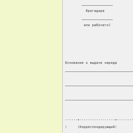
        _______________
          бригадира
        _______________
         или рабочего)
                                
Основание к выдаче наряда       
________________________________
                                
________________________________
                                
________________________________
                                
                                
------+-----------------+-------
¦     ¦Корреспондирующий¦       