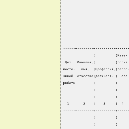
                                
                                
                                
------+--------+----------+-----
      ¦        ¦          ¦Кате-
 Цех  ¦Фамилия,¦          ¦гория
посто-¦  имя,  ¦Профессия,¦персо
янной ¦отчество¦должность ¦ нала
работы¦        ¦          ¦     
      ¦        ¦          ¦     
------+--------+----------+-----
  1   ¦   2    ¦    3     ¦  4  
------+--------+----------+-----
      ¦        ¦          ¦     
      ¦        ¦          ¦     