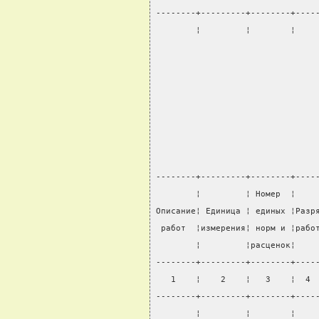
--------+---------+--------+----
        ¦         ¦        ¦    
                                
--------+---------+--------+----
        ¦         ¦ Номер  ¦    
Описание¦ Единица ¦ единых ¦Разр
 работ  ¦измерения¦ норм и ¦рабо
        ¦         ¦расценок¦    
--------+---------+--------+----
   1    ¦    2    ¦   3    ¦  4 
--------+---------+--------+----
        ¦         ¦        ¦    