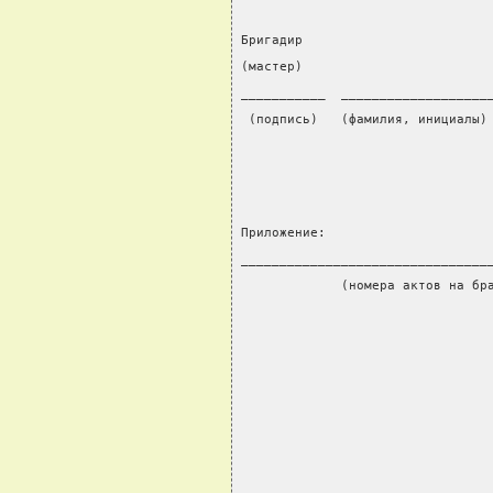
Бригадир                        
(мастер)                        
___________  ___________________
 (подпись)   (фамилия, инициалы)
Приложение:
________________________________
             (номера актов на бр