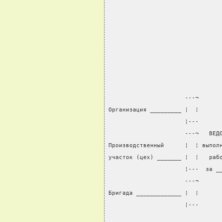
                                
                      ---¬
Организация _________ ¦  ¦
                      ¦---
                      ---¬   ВЕД
Производственный      ¦  ¦ выпол
участок (цех) _______ ¦  ¦   раб
                      ¦---  за _
                      ---¬      
Бригада _____________ ¦  ¦      
                      ¦---      