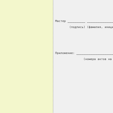
                                
                                
Мастер __________ ______________
        (подпись) (фамилия, иниц
Приложение: ____________________
                (номера актов на