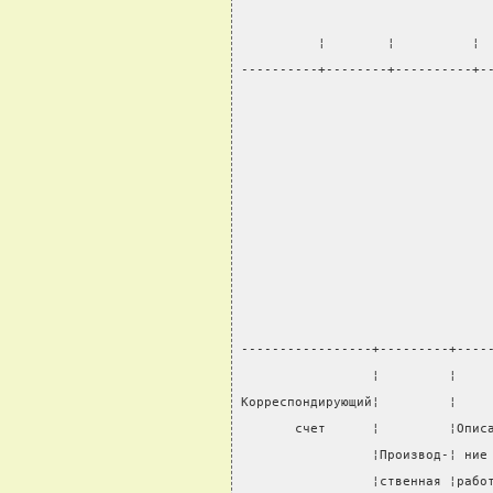
                                
          ¦        ¦          ¦ 
----------+--------+----------+-
                                
                                
                                
-----------------+---------+----
                 ¦         ¦    
Корреспондирующий¦         ¦    
       счет      ¦         ¦Опис
                 ¦Производ-¦ ние
                 ¦ственная ¦рабо