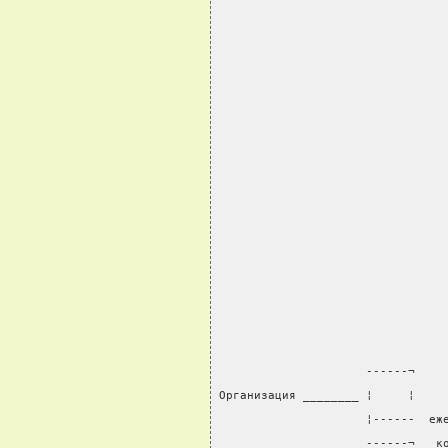
                                
                     ------¬
Организация ________ ¦     ¦    
                     ¦------  еж
                     ------¬   к