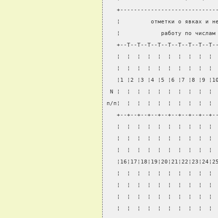
   +----------------------------
   ¦         отметки о явках и н
   ¦            работу по числам
   +--T--T--T--T--T--T--T--T--T-
   ¦  ¦  ¦  ¦  ¦  ¦  ¦  ¦  ¦  ¦ 
   ¦  ¦  ¦  ¦  ¦  ¦  ¦  ¦  ¦  ¦ 
   ¦1 ¦2 ¦3 ¦4 ¦5 ¦6 ¦7 ¦8 ¦9 ¦1
 N ¦  ¦  ¦  ¦  ¦  ¦  ¦  ¦  ¦  ¦ 
п/п¦  ¦  ¦  ¦  ¦  ¦  ¦  ¦  ¦  ¦ 
   +--+--+--+--+--+--+--+--+--+-
   ¦  ¦  ¦  ¦  ¦  ¦  ¦  ¦  ¦  ¦ 
   ¦  ¦  ¦  ¦  ¦  ¦  ¦  ¦  ¦  ¦ 
   ¦  ¦  ¦  ¦  ¦  ¦  ¦  ¦  ¦  ¦ 
   ¦16¦17¦18¦19¦20¦21¦22¦23¦24¦2
   ¦  ¦  ¦  ¦  ¦  ¦  ¦  ¦  ¦  ¦ 
   ¦  ¦  ¦  ¦  ¦  ¦  ¦  ¦  ¦  ¦ 
   ¦  ¦  ¦  ¦  ¦  ¦  ¦  ¦  ¦  ¦ 
   ¦  ¦  ¦  ¦  ¦  ¦  ¦  ¦  ¦  ¦ 