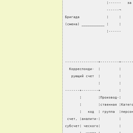
                    ¦------   за
                    ------¬
Бригада             ¦     ¦     
(смена) ___________ ¦     ¦     
                    ¦------     
----------------+---------+-----
  Корреспонди-  ¦         ¦     
   рующий счет  ¦         ¦     
                ¦         ¦     
-------+--------+         ¦     
       ¦        ¦Производ-¦     
       ¦        ¦ственная ¦Катег
       ¦   код  ¦ группа  ¦персо
 счет, ¦аналити-¦         ¦     
субсчет¦ ческого¦         ¦     