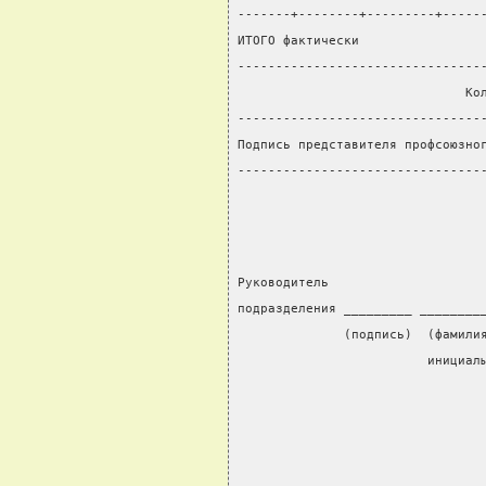
-------+--------+---------+-----
ИТОГО фактически                
--------------------------------
                              Ко
--------------------------------
Подпись представителя профсоюзно
--------------------------------
Руководитель                    
подразделения _________ ________
              (подпись)  (фамили
                         инициал