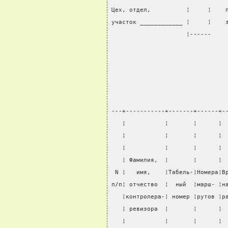
Цех, отдел,          ¦     ¦    
участок ____________ ¦     ¦    
                     ¦------    
                                
                                
---+-----------+-------+------+-
   ¦           ¦       ¦      ¦ 
   ¦           ¦       ¦      ¦ 
   ¦           ¦       ¦      ¦ 
   ¦ Фамилия,  ¦       ¦      ¦ 
 N ¦   имя,    ¦Табель-¦Номера¦В
п/п¦ отчество  ¦  ный  ¦марш- ¦н
   ¦контролера-¦ номер ¦рутов ¦р
   ¦ ревизора  ¦       ¦      ¦ 
   ¦           ¦       ¦      ¦ 