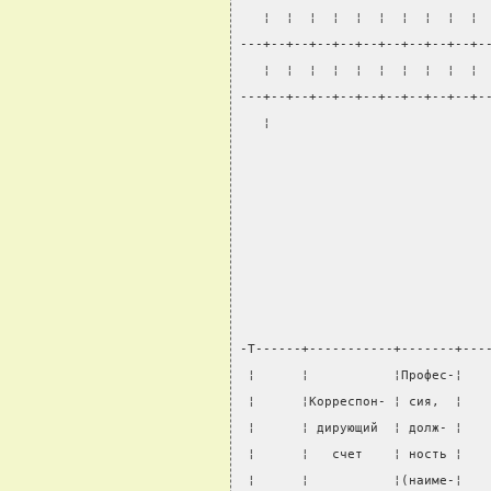
   ¦  ¦  ¦  ¦  ¦  ¦  ¦  ¦  ¦  ¦ 
---+--+--+--+--+--+--+--+--+--+-
   ¦  ¦  ¦  ¦  ¦  ¦  ¦  ¦  ¦  ¦ 
---+--+--+--+--+--+--+--+--+--+-
   ¦                            
                                
-T------+-----------+-------+---
 ¦      ¦           ¦Профес-¦   
 ¦      ¦Корреспон- ¦ сия,  ¦   
 ¦      ¦ дирующий  ¦ долж- ¦   
 ¦      ¦   счет    ¦ ность ¦   
 ¦      ¦           ¦(наиме-¦   