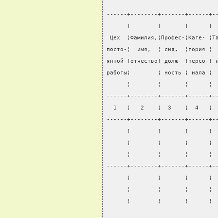
------+--------+-------+------+-
      ¦        ¦       ¦      ¦ 
 Цех  ¦Фамилия,¦Профес-¦Кате- ¦Т
посто-¦  имя,  ¦ сия,  ¦гория ¦ 
янной ¦отчество¦ долж- ¦персо-¦ 
работы¦        ¦ ность ¦ нала ¦ 
      ¦        ¦       ¦      ¦ 
------+--------+-------+------+-
  1   ¦   2    ¦  3    ¦  4   ¦ 
------+--------+-------+------+-
      ¦        ¦       ¦      ¦ 
      ¦        ¦       ¦      ¦ 
      ¦        ¦       ¦      ¦ 
------+--------+-------+------+-
      ¦        ¦       ¦      ¦ 
      ¦        ¦       ¦      ¦ 
      ¦        ¦       ¦      ¦ 