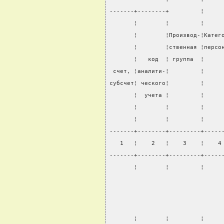
-------+--------+         ¦     
       ¦        ¦         ¦     
       ¦        ¦Производ-¦Катег
       ¦        ¦ственная ¦персо
       ¦   код  ¦ группа  ¦     
 счет, ¦аналити-¦         ¦     
субсчет¦ ческого¦         ¦     
       ¦  учета ¦         ¦     
       ¦        ¦         ¦     
       ¦        ¦         ¦     
-------+--------+---------+-----
   1   ¦    2   ¦    3    ¦    4
-------+--------+---------+-----
       ¦        ¦         ¦     
       ¦        ¦         ¦     