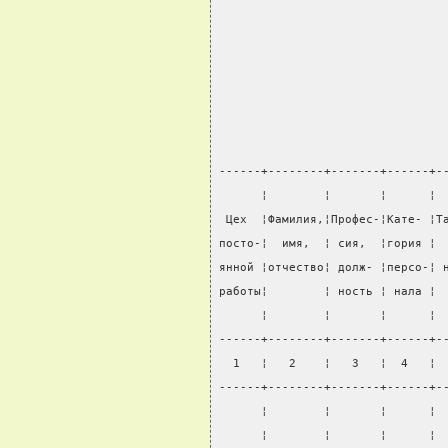
                                
------+--------+-------+------+-
      ¦        ¦       ¦      ¦ 
 Цех  ¦Фамилия,¦Профес-¦Кате- ¦Т
посто-¦  имя,  ¦ сия,  ¦гория ¦ 
янной ¦отчество¦ долж- ¦персо-¦ 
работы¦        ¦ ность ¦ нала ¦ 
      ¦        ¦       ¦      ¦ 
------+--------+-------+------+-
  1   ¦   2    ¦   3   ¦  4   ¦ 
------+--------+-------+------+-
      ¦        ¦       ¦      ¦ 
      ¦        ¦       ¦      ¦ 