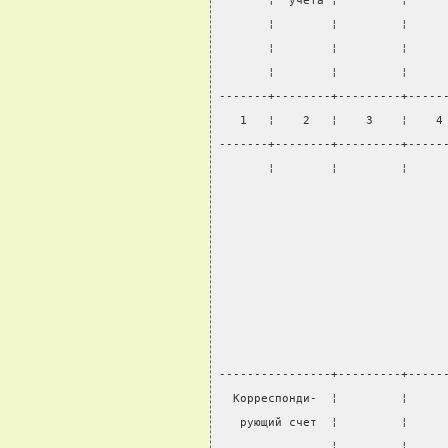
       ¦  учета ¦         ¦     
       ¦        ¦         ¦     
       ¦        ¦         ¦     
       ¦        ¦         ¦     
-------+--------+---------+-----
   1   ¦    2   ¦    3    ¦    4
-------+--------+---------+-----
       ¦        ¦         ¦     
                                
----------------+---------+-----
  Корреспонди-  ¦         ¦     
   рующий счет  ¦         ¦     
                ¦         ¦     