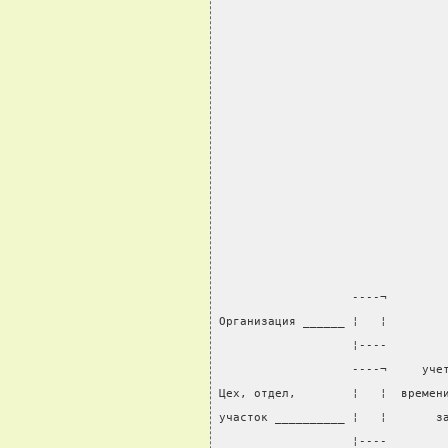
                                
                   ----¬
Организация ______ ¦   ¦
                   ¦----        
                   ----¬     уче
Цех, отдел,        ¦   ¦  времен
участок __________ ¦   ¦       з
                   ¦----