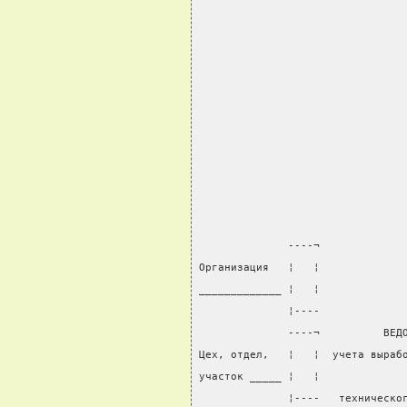
                                
              ----¬
Организация   ¦   ¦
_____________ ¦   ¦
              ¦----
              ----¬          ВЕД
Цех, отдел,   ¦   ¦  учета выраб
участок _____ ¦   ¦
              ¦----   техническо