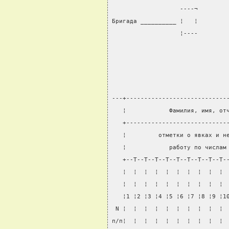
                   ----¬
Бригада __________ ¦   ¦        
                   ¦----        
                                
---+----------------------------
   ¦            Фамилия, имя, от
   +----------------------------
   ¦         отметки о явках и н
   ¦            работу по числам
   +--T--T--T--T--T--T--T--T--T-
   ¦  ¦  ¦  ¦  ¦  ¦  ¦  ¦  ¦  ¦ 
   ¦  ¦  ¦  ¦  ¦  ¦  ¦  ¦  ¦  ¦ 
   ¦1 ¦2 ¦3 ¦4 ¦5 ¦6 ¦7 ¦8 ¦9 ¦1
 N ¦  ¦  ¦  ¦  ¦  ¦  ¦  ¦  ¦  ¦ 
п/п¦  ¦  ¦  ¦  ¦  ¦  ¦  ¦  ¦  ¦ 