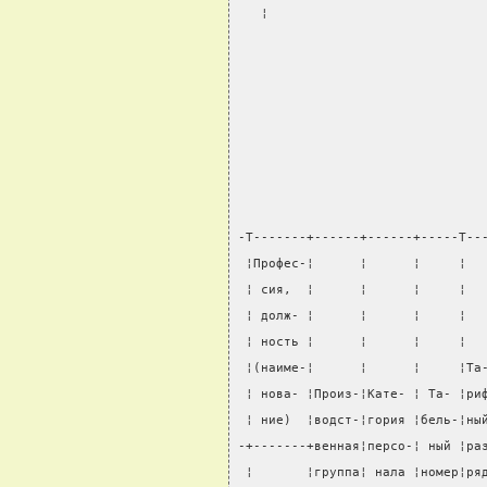
   ¦                            
                                
-T-------+------+------+-----T--
 ¦Профес-¦      ¦      ¦     ¦  
 ¦ сия,  ¦      ¦      ¦     ¦  
 ¦ долж- ¦      ¦      ¦     ¦  
 ¦ ность ¦      ¦      ¦     ¦  
 ¦(наиме-¦      ¦      ¦     ¦Та
 ¦ нова- ¦Произ-¦Кате- ¦ Та- ¦ри
 ¦ ние)  ¦водст-¦гория ¦бель-¦ны
-+-------+венная¦персо-¦ ный ¦ра
 ¦       ¦группа¦ нала ¦номер¦ря