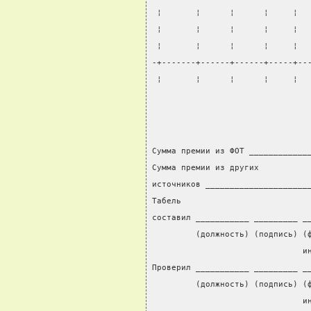
 ¦       ¦      ¦      ¦     ¦  
 ¦       ¦      ¦      ¦     ¦  
 ¦       ¦      ¦      ¦     ¦  
-+-------+------+------+-----+--
 ¦       ¦      ¦      ¦     ¦  
Сумма премии из ФОТ ____________
Сумма премии из других          
источников _____________________
Табель                          
составил ___________ _________ _
         (должность) (подпись) (
                               и
Проверил ___________ _________ _
         (должность) (подпись) (
                               и