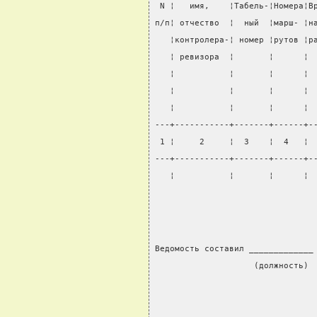
 N ¦   имя,    ¦Табель-¦Номера¦В
п/п¦ отчество  ¦  ный  ¦марш- ¦н
   ¦контролера-¦ номер ¦рутов ¦р
   ¦ ревизора  ¦       ¦      ¦ 
   ¦           ¦       ¦      ¦ 
   ¦           ¦       ¦      ¦ 
   ¦           ¦       ¦      ¦ 
---+-----------+-------+------+-
 1 ¦     2     ¦  3    ¦  4   ¦ 
---+-----------+-------+------+-
   ¦           ¦       ¦      ¦ 
Ведомость составил _____________
                    (должность) 