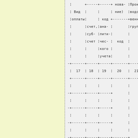
 ¦      +-----+-----+ нова- ¦Про
 ¦ Вид  ¦     ¦     ¦ ние)  ¦вод
 ¦оплаты¦     ¦ код +-------+вен
 ¦      ¦счет,¦ана- ¦       ¦гру
 ¦      ¦суб- ¦лити-¦       ¦   
 ¦      ¦счет ¦чес- ¦  код  ¦   
 ¦      ¦     ¦кого ¦       ¦   
 ¦      ¦     ¦учета¦       ¦   
-+------+-----+-----+-------+---
 ¦  17  ¦ 18  ¦ 19  ¦  20   ¦  2
 +------+-----+-----+-------+---
 ¦      ¦     ¦     ¦       ¦   
-+------+-----+-----+       ¦   
 ¦      ¦     ¦     ¦       ¦   
-+------+-----+-----+       ¦   
 ¦      ¦     ¦     ¦       ¦   
-+------+-----+-----+       ¦   
 ¦      ¦     ¦     ¦       ¦   
-+------+-----+-----+-------+   