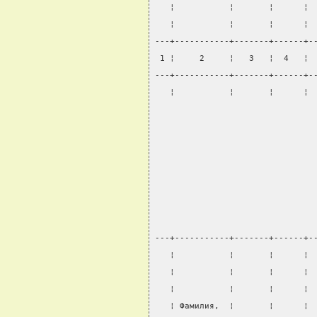
   ¦           ¦       ¦      ¦ 
   ¦           ¦       ¦      ¦ 
---+-----------+-------+------+-
 1 ¦     2     ¦   3   ¦  4   ¦ 
---+-----------+-------+------+-
   ¦           ¦       ¦      ¦ 
                                
---+-----------+-------+------+-
   ¦           ¦       ¦      ¦ 
   ¦           ¦       ¦      ¦ 
   ¦           ¦       ¦      ¦ 
   ¦ Фамилия,  ¦       ¦      ¦ 