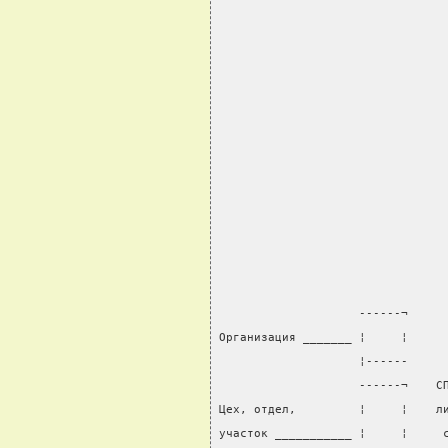
                                
                    ------¬
Организация _______ ¦     ¦
                    ¦------
                    ------¬    С
Цех, отдел,         ¦     ¦    л
участок ___________ ¦     ¦     