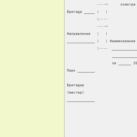
              ----¬      осмотра
Бригада _____ ¦   ¦             
              ¦----             
              ----¬             
Направление   ¦   ¦             
_____________ ¦   ¦ Наименование
              ¦----  ___________
                     ___________
                     за ______ 2
Парк ________                   
                                
Бригадир                        
(мастер)                        
_____________                   
                                
                                