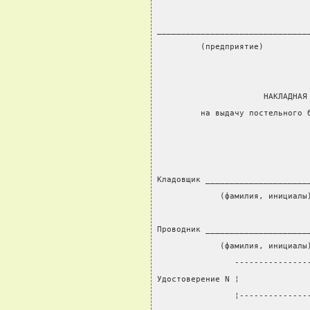
_______________________________
         (предприятие)
                               
                               
                      НАКЛАДНАЯ
         на выдачу постельного 
                               
                               
                               
Кладовщик _____________________
             (фамилия, инициалы
                               
Проводник _____________________
             (фамилия, инициалы
                ---------------
Удостоверение N ¦              
                ¦--------------