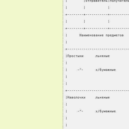
¦        ¦отправитель¦получател
¦        ¦           ¦         
+--------+-----------+---------
¦        ¦           ¦         
+--------+-----------+---------
¦      Наименование предметов  
¦                              
+------------------------------
¦Простыни      льняные         
¦                              
¦     -"-      х/бумажные      
¦                              
¦                              
+------------------------------
¦Наволочки     льняные         
¦                              
¦     -"-      х/бумажные      
¦                              
¦                              