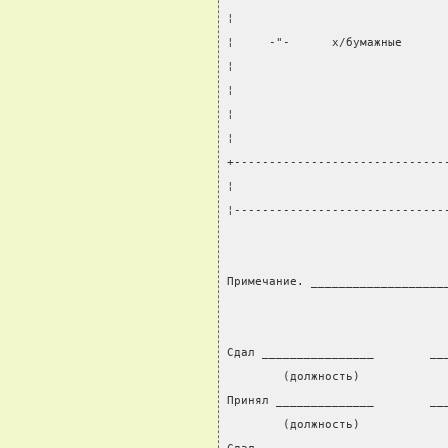
¦                              
¦     -"-      х/бумажные      
¦                              
¦                              
¦                              
¦                              
+------------------------------
¦                              
¦------------------------------
Примечание. ___________________
Сдал ________________        __
        (должность)            
Принял ______________        __
        (должность)            