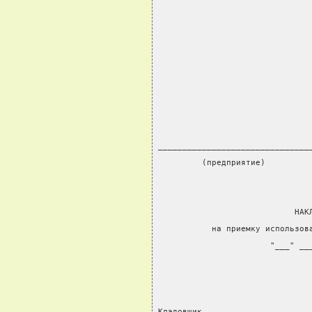
                               
_______________________________
         (предприятие)
                            НАК
           на приемку использов
                       "___" __
                               
Кладовщик _____________________