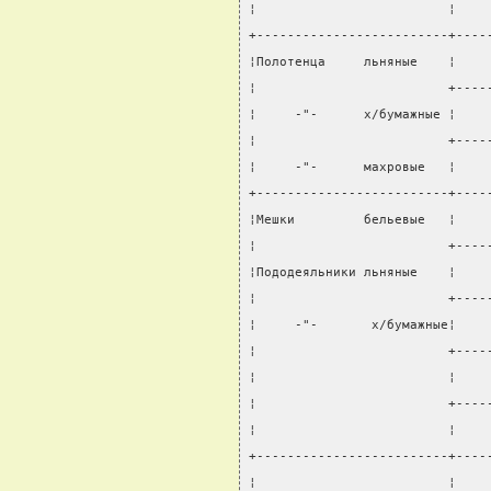
¦                         ¦    
+-------------------------+----
¦Полотенца     льняные    ¦    
¦                         +----
¦     -"-      х/бумажные ¦    
¦                         +----
¦     -"-      махровые   ¦    
+-------------------------+----
¦Мешки         бельевые   ¦    
¦                         +----
¦Пододеяльники льняные    ¦    
¦                         +----
¦     -"-       х/бумажные¦    
¦                         +----
¦                         ¦    
¦                         +----
¦                         ¦    
+-------------------------+----
¦                         ¦    