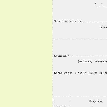
                        "___" _
Через экспедитора _____________
                           (фам
                               
_______________________________
                               
                               
Кладовщик _____________________
              (фамилия, инициал
                               
Белье сдано в прачечную по накл
                               
---------+---------------------
¦        ¦           Кладовая  