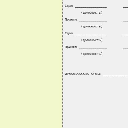
Сдал ________________        __
        (должность)            
Принял ______________        __
        (должность)            
Сдал ________________        __
        (должность)            
Принял ______________        __
        (должность)            
Использовано белья ____________