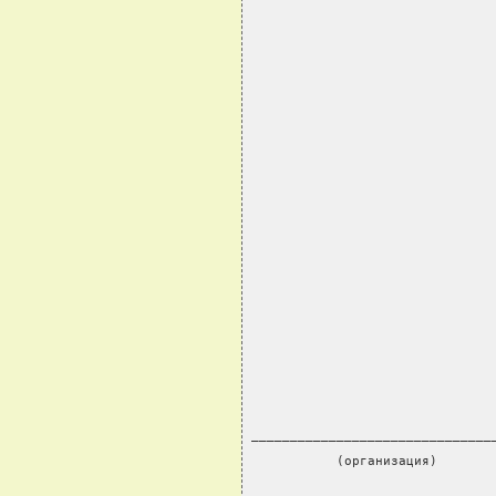
                               
_______________________________
           (организация)