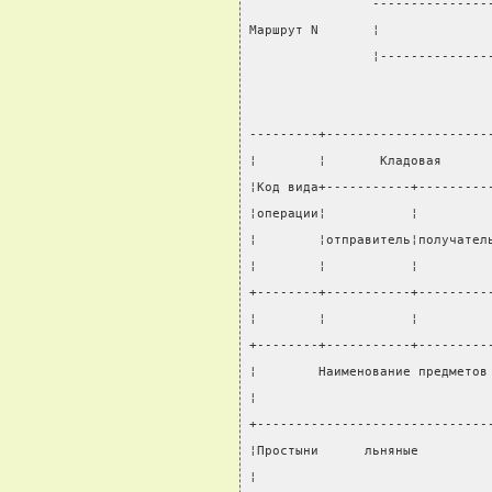
                ---------------
Маршрут N       ¦              
                ¦--------------
---------+---------------------
¦        ¦       Кладовая      
¦Код вида+-----------+---------
¦операции¦           ¦         
¦        ¦отправитель¦получател
¦        ¦           ¦         
+--------+-----------+---------
¦        ¦           ¦         
+--------+-----------+---------
¦        Наименование предметов
¦                              
+------------------------------
¦Простыни      льняные         
¦                              