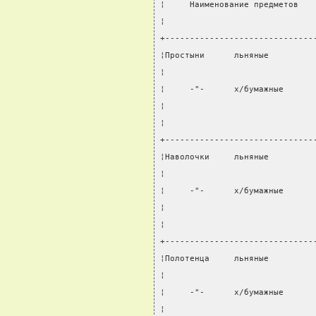
¦     Наименование предметов   
¦                              
+------------------------------
¦Простыни      льняные         
¦                              
¦     -"-      х/бумажные      
¦                              
¦                              
+------------------------------
¦Наволочки     льняные         
¦                              
¦     -"-      х/бумажные      
¦                              
¦                              
+------------------------------
¦Полотенца     льняные         
¦                              
¦     -"-      х/бумажные      
¦                              