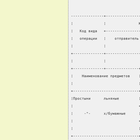
---------------+---------------
¦              ¦               
¦   Код вида   +---------------
¦   операции   ¦    отправитель
¦              ¦               
+--------------+---------------
¦              ¦               
+--------------+---------------
¦    Наименование предметов    
¦                              
+------------------------------
¦Простыни      льняные         
¦                              
¦     -"-      х/бумажные      
¦                              
¦                              
+------------------------------