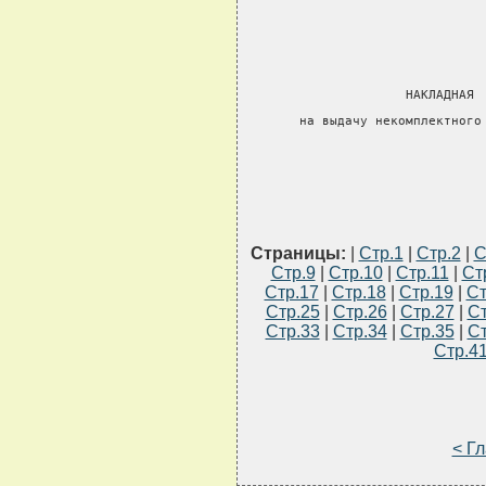
                               
                               
                     НАКЛАДНАЯ 
       на выдачу некомплектного
                               
                               
Страницы:
|
Стр.1
|
Стр.2
|
С
Стр.9
|
Стр.10
|
Стр.11
|
Ст
Стр.17
|
Стр.18
|
Стр.19
|
Ст
Стр.25
|
Стр.26
|
Стр.27
|
Ст
Стр.33
|
Стр.34
|
Стр.35
|
Ст
Стр.4
< Г