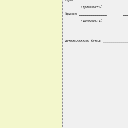
Сдал ________________        __
        (должность)            
Принял ______________        __
        (должность)            
Использовано белья ____________