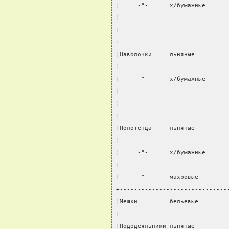
¦     -"-      х/бумажные      
¦                              
¦                              
+------------------------------
¦Наволочки     льняные         
¦                              
¦     -"-      х/бумажные      
¦                              
¦                              
+------------------------------
¦Полотенца     льняные         
¦                              
¦     -"-      х/бумажные      
¦                              
¦     -"-      махровые        
+------------------------------
¦Мешки         бельевые        
¦                              
¦Пододеяльники льняные         