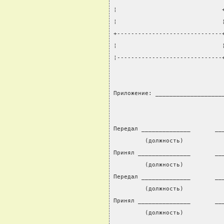
¦                              
¦                              
+------------------------------
¦                              
¦------------------------------
Приложение: ___________________
Передал ______________       __
         (должность)           
Принял _______________       __
         (должность)           
Передал ______________       __
         (должность)           
Принял _______________       __
         (должность)           