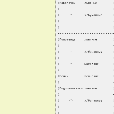
¦Наволочки     льняные         
¦                              
¦     -"-      х/бумажные      
¦                              
¦                              
+------------------------------
¦Полотенца     льняные         
¦                              
¦     -"-      х/бумажные      
¦                              
¦     -"-      махровые        
+------------------------------
¦Мешки         бельевые        
¦                              
¦Пододеяльники льняные         
¦                              
¦     -"-      х/бумажные      
¦                              
¦                              