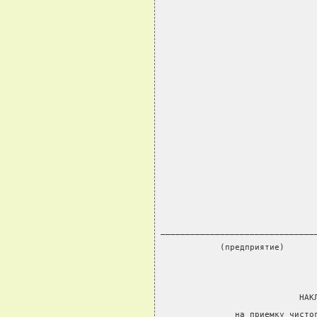
                               
_______________________________
            (предприятие)
                            НАК
               на приемку чисто