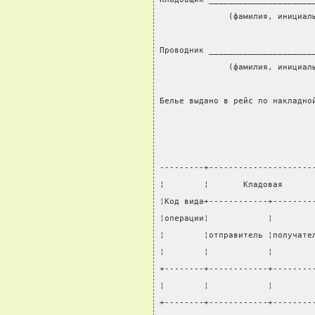
              (фамилия, инициал
                               
Проводник _____________________
              (фамилия, инициал
                               
Белье выдано в рейс по накладно
                               
---------+---------------------
¦        ¦       Кладовая      
¦Код вида+------------+--------
¦операции¦            ¦        
¦        ¦отправитель ¦получате
¦        ¦            ¦        
+--------+------------+--------
¦        ¦            ¦        
+--------+------------+--------