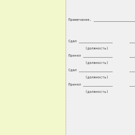
Примечание. ___________________
Сдал ________________        __
        (должность)            
Принял ______________        __
        (должность)            
Сдал ________________        __
        (должность)            
Принял ______________        __
        (должность)            