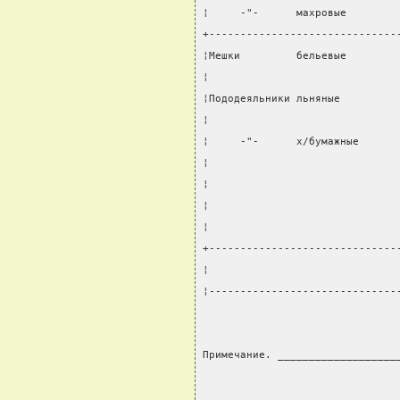
¦     -"-      махровые        
+------------------------------
¦Мешки         бельевые        
¦                              
¦Пододеяльники льняные         
¦                              
¦     -"-      х/бумажные      
¦                              
¦                              
¦                              
¦                              
+------------------------------
¦                              
¦------------------------------
Примечание. ___________________