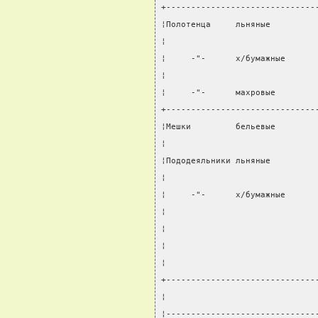
+------------------------------
¦Полотенца     льняные         
¦                              
¦     -"-      х/бумажные      
¦                              
¦     -"-      махровые        
+------------------------------
¦Мешки         бельевые        
¦                              
¦Пододеяльники льняные         
¦                              
¦     -"-      х/бумажные      
¦                              
¦                              
¦                              
¦                              
+------------------------------
¦                              
¦------------------------------