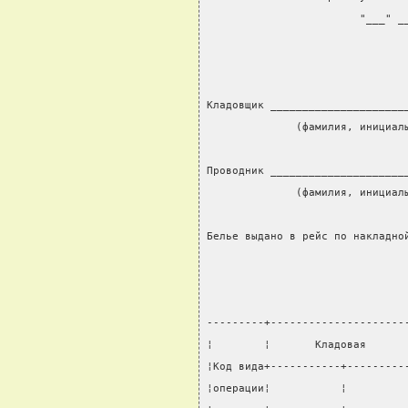
                        "___" _
                               
Кладовщик _____________________
              (фамилия, инициал
                               
Проводник _____________________
              (фамилия, инициал
                               
Белье выдано в рейс по накладно
                               
---------+---------------------
¦        ¦       Кладовая      
¦Код вида+-----------+---------
¦операции¦           ¦         