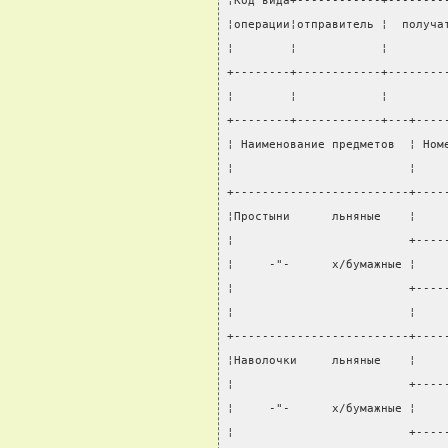
¦Код вида+------------+--------
¦операции¦отправитель ¦  получа
¦        ¦            ¦        
+--------+------------+--------
¦        ¦            ¦        
+--------+------------+---+----
¦ Наименование предметов  ¦ Ном
¦                         ¦    
+-------------------------+----
¦Простыни      льняные    ¦    
¦                         +----
¦     -"-      х/бумажные ¦    
¦                         +----
¦                         ¦    
+-------------------------+----
¦Наволочки     льняные    ¦    
¦                         +----
¦     -"-      х/бумажные ¦    
¦                         +----