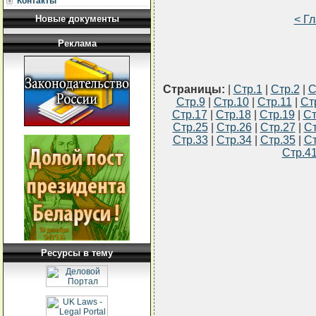
Контакты
< Г
Новые документы
Реклама
Страницы:
|
Стр.1
|
Стр.2
|
С
Стр.9
|
Стр.10
|
Стр.11
|
Ст
Стр.17
|
Стр.18
|
Стр.19
|
Ст
Стр.25
|
Стр.26
|
Стр.27
|
Ст
Стр.33
|
Стр.34
|
Стр.35
|
Ст
Стр.4
Ресурсы в тему
                               