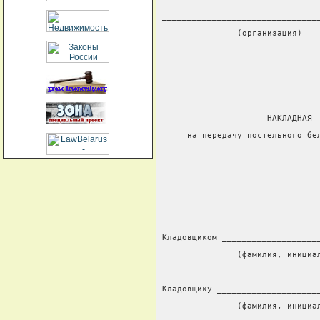
_______________________________
               (организация)
                               
                               
                     НАКЛАДНАЯ 
     на передачу постельного бе
                               
                               
                               
Кладовщиком ___________________
               (фамилия, инициа
                               
Кладовщику ____________________
               (фамилия, инициа