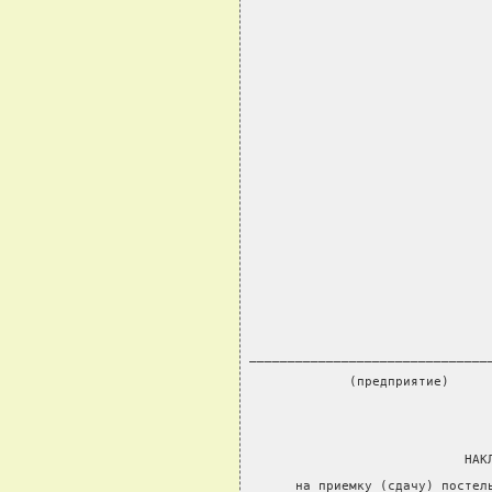
                               
_______________________________
             (предприятие)
                            НАК
      на приемку (сдачу) постел