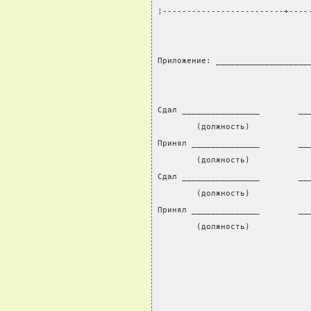
¦-------------------------+----
Приложение: ___________________
Сдал ________________        __
        (должность)            
Принял ______________        __
        (должность)            
Сдал ________________        __
        (должность)            
Принял ______________        __
        (должность)            