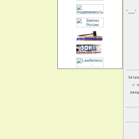
      
"___" 
      
      
------
 Затра
   с п
  разд
      
------
      
------