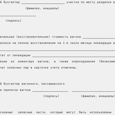
й бухгалтер ________________________ участка по месту разделки в
              (фамилия, инициалы)
____________________
   (подпись)
ачальная (восстановительная) стоимость вагона __________________
износа на полное восстановление на 1-е число месяца ликвидации в
________________________________________________________________
тат от ликвидации ______________________________________________
ение  из  инвентаря  вагона,  а  также  оприходование  (безвозме
ча) колесных пар в карточке учета отмечены.
й бухгалтер вагонного, пассажирского
а приписки вагона ____________________  ________________________
                        (подпись)            (фамилия, инициалы)
сновные   запасные  части,  которые  могут  быть  использованы  