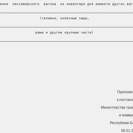
ения  пассажирского  вагона  из инвентаря для ремонта других ваг
________________________________________________________________
                   (тележки, колесные пары,
________________________________________________________________
                 рама и другие крупные части)
________________________________________________________________
Приложе
к постан
Министерства тра
и комму
Республики Б
06.01.