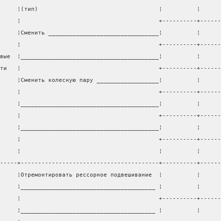
     ¦(тип)                                   ¦          ¦
     ¦                                        +----------+------
     ¦Сменить ________________________________¦          ¦
     ¦                                        +----------+------
вые  ¦________________________________________¦          ¦
ти   ¦                                        +----------+------
     ¦Сменить колесную пару __________________¦          ¦
     ¦                                        +----------+------
     ¦________________________________________¦          ¦
     ¦                                        +----------+------
     ¦________________________________________¦          ¦
     ¦                                        +----------+------
     ¦                                        ¦          ¦
-----+----------------------------------------+----------+------
     ¦Отремонтировать рессорное подвешивание  ¦          ¦
     ¦_______________________________________ ¦          ¦
     ¦                                        +----------+------
     ¦_______________________________________ ¦          ¦