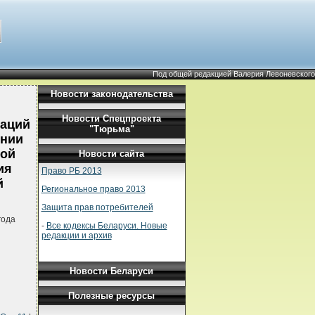
Под общей редакцией Валерия Левоневского
Новости законодательства
Новости Спецпроекта
каций
"Тюрьма"
ении
ной
Новости сайта
ия
Право РБ 2013
й
Региональное право 2013
Защита прав потребителей
года
-
Все кодексы Беларуси. Новые
редакции и архив
Новости Беларуси
Полезные ресурсы