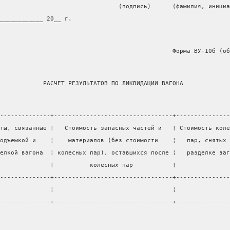
                                 (подпись)      (фамилия, инициа
____________ 20__ г.
                                                Форма ВУ-10б (об
            РАСЧЕТ РЕЗУЛЬТАТОВ ПО ЛИКВИДАЦИИ ВАГОНА
--------------+---------------------------------+---------------
ты, связанные ¦   Стоимость запасных частей и   ¦ Стоимость коле
одъемкой и    ¦    материалов (без стоимости    ¦   пар, снятых 
елкой вагона  ¦ колесных пар), оставшихся после ¦   разделке ваг
              ¦          колесных пар           ¦
--------------+---------------------------------+---------------
              ¦                                 ¦
--------------+---------------------------------+---------------