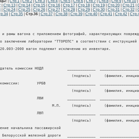
ицы:
|
Стр.1
|
Стр.2
|
Стр.3
|
Стр.4
|
Стр.5
|
Стр.6
|
Стр.7
|
Стр.8
|
Стр.9
|
Стр.10
|
2
|
Стр.13
|
Стр.14
|
Стр.15
|
Стр.16
|
Стр.17
|
Стр.18
|
Стр.19
|
Стр.20
|
Стр.21
|
3
|
Стр.24
|
Стр.25
|
Стр.26
|
Стр.27
|
Стр.28
|
Стр.29
|
Стр.30
|
Стр.31
|
Стр.32
|
р.34
|
Стр.35
|
Стр.36
|
Стр.37
|
Стр.38
|
Стр.39
|
Стр.40
|
Стр.41
|
Стр.42
|
Стр.
 и рамы вагона с приложением фотографий, характеризующих поврежд
о заключению лаборатории "ТТОРЕПС" в соответствии с инструкцией 
20.003-2000 вагон подлежит исключению из инвентаря.
датель комиссии НОДЛ           _____________  __________________
                                 (подпись)      (фамилия, инициа
комиссии:        УРБВ          _____________  __________________
                                 (подпись)      (фамилия, инициа
                 ЛВИ           _____________  __________________
                        М.П.     (подпись)      (фамилия, инициа
                 ЛВП           _____________  __________________
                                 (подпись)      (фамилия, инициа
ение начальника пассажирской
 Белорусской железной дороги   _____________  __________________