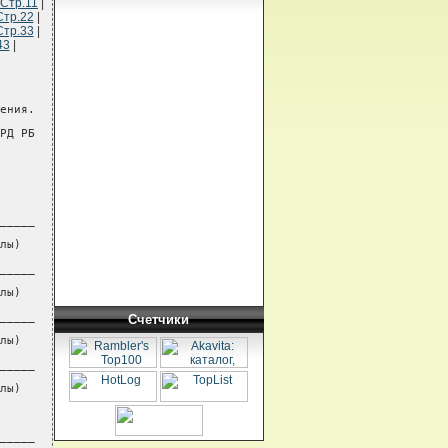
Стр.11
|
Стр.22
|
Стр.33
|
43
|
ения.
РД РБ
_____
лы)
_____
лы)
_____
Счетчики
лы)
_____
лы)
_____