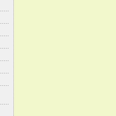
-----
-----
-----
-----
-----
-----
-----
-----