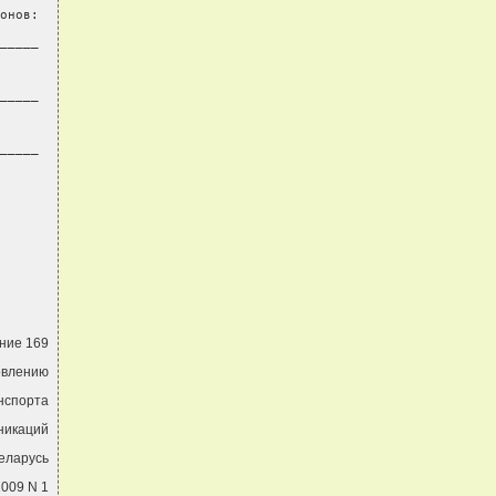
онов:
_____
_____
_____
ние 169
овлению
нспорта
никаций
еларусь
2009 N 1