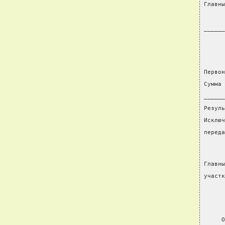
Главны
      
______
      
Первон
Сумма 
______
Резуль
Исключ
переда
Главны
участк
      
     О