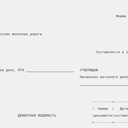
                                                          Форма 
сская железная дорога
                                                Составляется в 1
ое депо, ПТО ________________________   УТВЕРЖДАЮ
                                        Начальник вагонного депо
                                        ________________________
                                              ----------+-------
                                              ¦  Номер  ¦   Дата
         ДЕФЕКТНАЯ ВЕДОМОСТЬ                  ¦документа¦составл
                                              +---------+-------