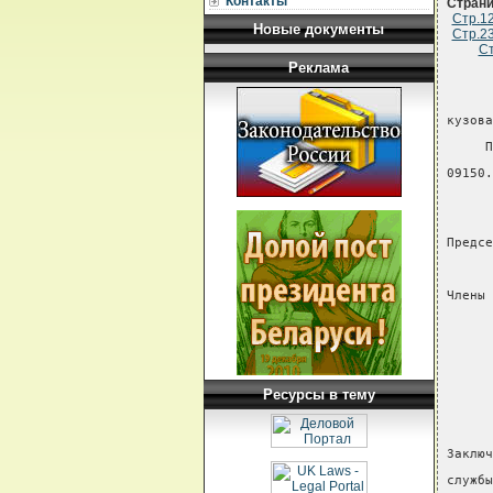
Контакты
Стран
Стр.1
Новые документы
Стр.2
Ст
Реклама
кузова
     П
09150.
Предсе
      
Члены 
      
      
      
Ресурсы в тему
      
      
Заключ
службы