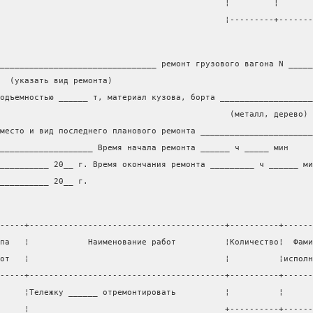
                                              ¦         ¦       
                                              ¦---------+-------
________________________________ ремонт грузового вагона N _____
  (указать вид ремонта)
одъемностью ______ т, материал кузова, борта ___________________
                                               (металл, дерево)
место и вид последнего планового ремонта _______________________
___________________ Время начала ремонта ______ ч _____ мин
__________ 20__ г. Время окончания ремонта _________ ч ______ ми
__________ 20__ г.
-----+----------------------------------------+----------+------
па   ¦            Наименование работ          ¦Количество¦  Фами
от   ¦                                        ¦          ¦исполн
-----+----------------------------------------+----------+------
     ¦Тележку ______ отремонтировать          ¦          ¦
     ¦                                        +----------+------