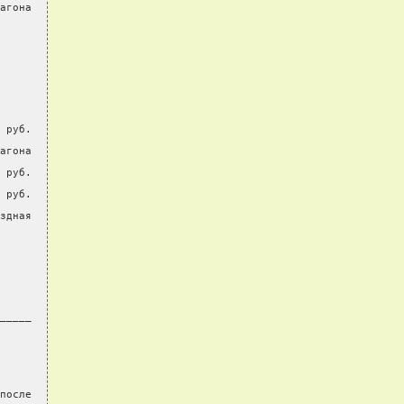
агона
 руб.
агона
 руб.
 руб.
здная
_____
после