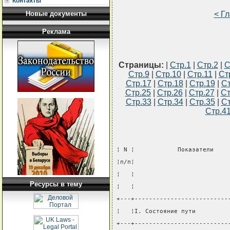
Контакты
< Г
Новые документы
Реклама
Страницы:
|
Стр.1
|
Стр.2
|
С
Стр.9
|
Стр.10
|
Стр.11
|
Ст
Стр.17
|
Стр.18
|
Стр.19
|
Ст
Стр.25
|
Стр.26
|
Стр.27
|
Ст
Стр.33
|
Стр.34
|
Стр.35
|
Ст
Стр.4
¦ N ¦            Показатели    
¦п/п¦                          
¦   ¦                          
Ресурсы в тему
¦   ¦                          
+---+--------------------------
¦   ¦I. Состояние пути         
+---+--------------------------