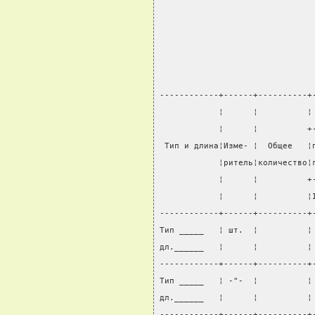
                               
------------+------+----------+
            ¦      ¦          ¦
            ¦      ¦          +
 Тип и длина¦Изме- ¦  Общее   ¦
            ¦ритель¦количество¦
            ¦      ¦          +
            ¦      ¦          ¦
------------+------+----------+
Тип _____   ¦ шт.  ¦          ¦
дл.______   ¦      ¦          ¦
------------+------+----------+
Тип _____   ¦ -"-  ¦          ¦
дл.______   ¦      ¦          ¦
------------+------+----------+