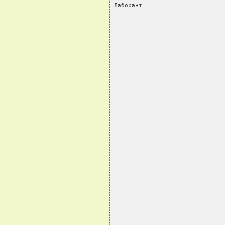
Лаборант                       
                               
                               