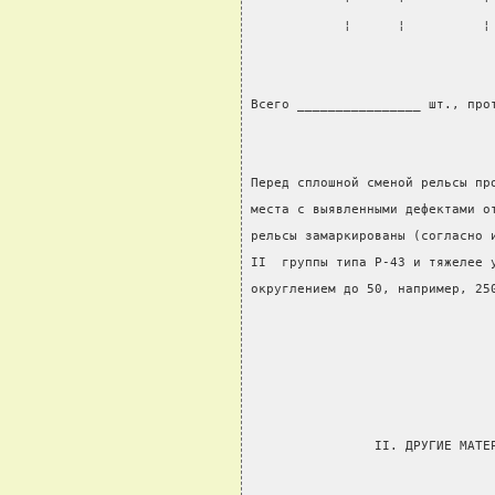
            ¦      ¦          ¦
Всего ________________ шт., про
Перед сплошной сменой рельсы пр
места с выявленными дефектами о
рельсы замаркированы (согласно 
II  группы типа Р-43 и тяжелее 
округлением до 50, например, 25
                               
                II. ДРУГИЕ МАТЕ