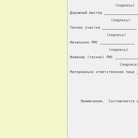
                     (подпись) 
Дорожный мастер _______________
                   (подпись)   
Техник участка ________________
                 (подпись)     
Начальник ПМС ________________ 
                  (подпись)    
Инженер (техник) ПМС __________
                       (подпись
Материально ответственное лицо 
                               
     Примечание.  Составляется 