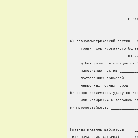
                           РЕЗУ
а) гранулометрический состав - 
     гравия сортированного боле
                           от 2
     щебня размером фракции от 
     пылевидных частиц ________
     посторонних примесей _____
     непрочных горных пород ___
б) сопротивляемость удару по ко
     или истиранию в полочном б
в) морозостойкость ____________
Главный инженер щебзавода     _
(или начальник карьера)       (