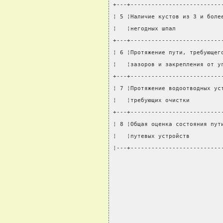
+---+--------------------------
¦ 5 ¦Наличие кустов из 3 и боле
¦   ¦негодных шпал             
+---+--------------------------
¦ 6 ¦Протяжение пути, требующег
¦   ¦зазоров и закрепления от у
+---+--------------------------
¦ 7 ¦Протяжение водоотводных ус
¦   ¦требующих очистки         
+---+--------------------------
¦ 8 ¦Общая оценка состояния пут
¦   ¦путевых устройств         
¦---+--------------------------