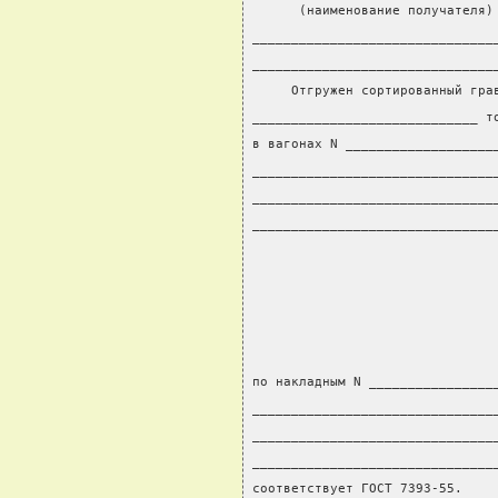
      (наименование получателя)
_______________________________
_______________________________
     Отгружен сортированный гра
_____________________________ т
в вагонах N ___________________
_______________________________
_______________________________
_______________________________
                               
по накладным N ________________
_______________________________
_______________________________
_______________________________
соответствует ГОСТ 7393-55.