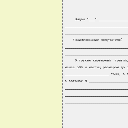
     Выдан "___" ______________
_______________________________
_______________________________
    (наименование получателя)
_______________________________
_______________________________
     Отгружен карьерный  гравий
менее 50% и частиц размером до 
______________________ тонн, в 
в вагонах N ___________________
_______________________________
_______________________________
_______________________________
                               