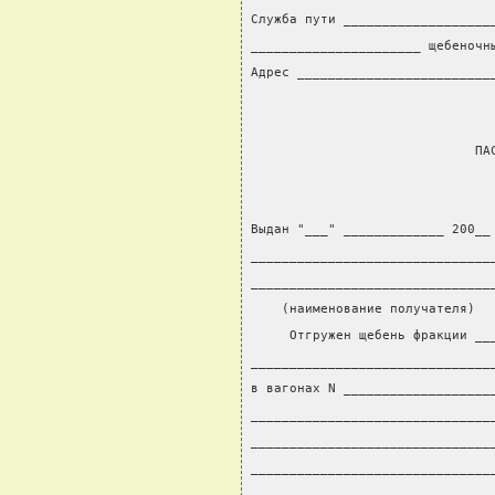
Служба пути ___________________
______________________ щебеночн
Адрес _________________________
                             ПА
Выдан "___" _____________ 200__
_______________________________
_______________________________
    (наименование получателя)
     Отгружен щебень фракции __
_______________________________
в вагонах N ___________________
_______________________________
_______________________________
_______________________________