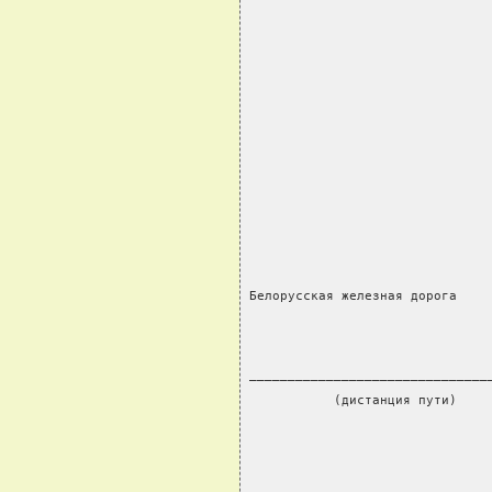
                               
Белорусская железная дорога
_______________________________
           (дистанция пути)
                               