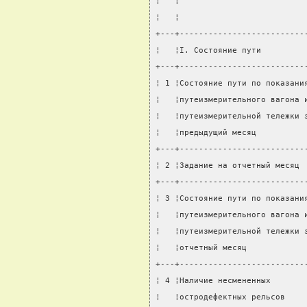
¦   ¦                          
¦   ¦                          
+---+--------------------------
¦   ¦I. Состояние пути         
+---+--------------------------
¦ 1 ¦Состояние пути по показани
¦   ¦путеизмерительного вагона 
¦   ¦путеизмерительной тележки 
¦   ¦предыдущий месяц          
+---+--------------------------
¦ 2 ¦Задание на отчетный месяц 
+---+--------------------------
¦ 3 ¦Состояние пути по показани
¦   ¦путеизмерительного вагона 
¦   ¦путеизмерительной тележки 
¦   ¦отчетный месяц            
+---+--------------------------
¦ 4 ¦Наличие несмененных       
¦   ¦остродефектных рельсов    