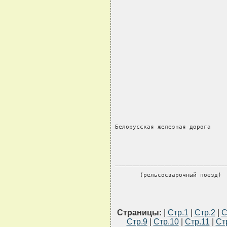
                               
Белорусская железная дорога
_______________________________
       (рельсосварочный поезд)
Страницы:
|
Стр.1
|
Стр.2
|
С
Стр.9
|
Стр.10
|
Стр.11
|
Ст