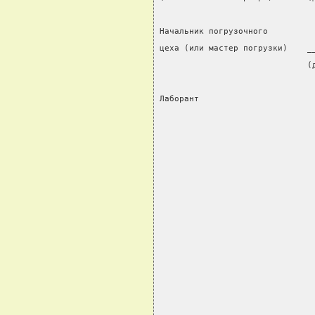
                               
Начальник погрузочного
цеха (или мастер погрузки)    _
                              (
                               
Лаборант                       
                               
                               