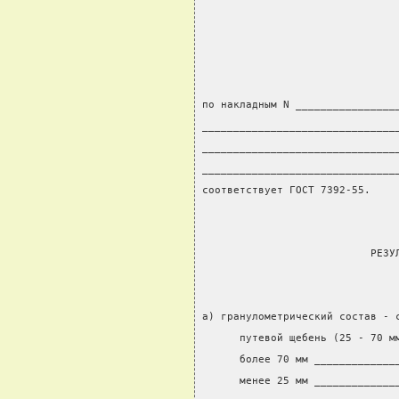
                               
по накладным N ________________
_______________________________
_______________________________
_______________________________
соответствует ГОСТ 7392-55.
                           РЕЗУ
а) гранулометрический состав - 
      путевой щебень (25 - 70 м
      более 70 мм _____________
      менее 25 мм _____________