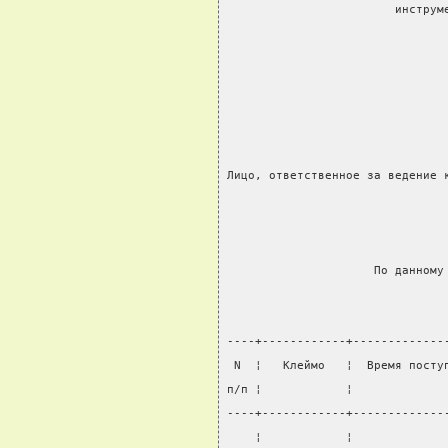
                        инструм
                               
                               
Лицо, ответственное за ведение 
                               
                     По данному
----+------------+-------------
 N  ¦   Клеймо   ¦  Время посту
п/п ¦            ¦             
----+------------+-------------
    ¦            ¦             