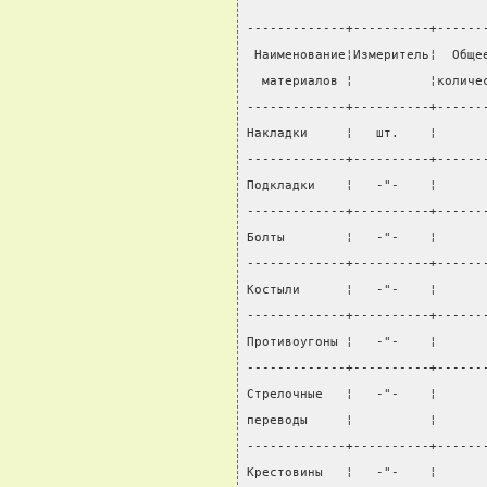
-------------+----------+------
 Наименование¦Измеритель¦  Обще
  материалов ¦          ¦количе
-------------+----------+------
Накладки     ¦   шт.    ¦      
-------------+----------+------
Подкладки    ¦   -"-    ¦      
-------------+----------+------
Болты        ¦   -"-    ¦      
-------------+----------+------
Костыли      ¦   -"-    ¦      
-------------+----------+------
Противоугоны ¦   -"-    ¦      
-------------+----------+------
Стрелочные   ¦   -"-    ¦      
переводы     ¦          ¦      
-------------+----------+------
Крестовины   ¦   -"-    ¦      