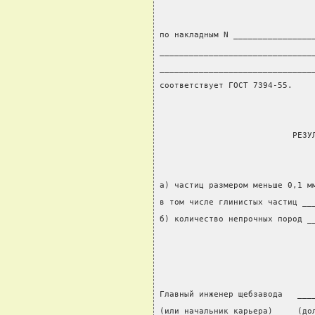
по накладным N ________________
_______________________________
_______________________________
соответствует ГОСТ 7394-55.
                           РЕЗУ
а) частиц размером меньше 0,1 м
в том числе глинистых частиц __
б) количество непрочных пород _
Главный инженер щебзавода   ___
(или начальник карьера)     (до