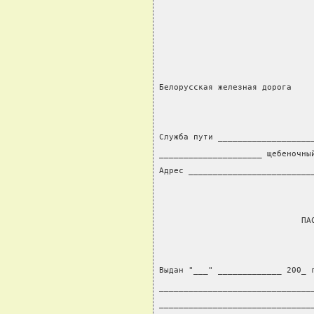
                               
Белорусская железная дорога
Служба пути ___________________
_____________________ щебеночны
Адрес _________________________
                             ПА
Выдан "___" _____________ 200_ 
_______________________________
_______________________________