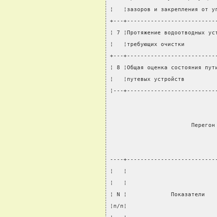
¦   ¦зазоров и закрепления от у
+---+--------------------------
¦ 7 ¦Протяжение водоотводных ус
¦   ¦требующих очистки         
+---+--------------------------
¦ 8 ¦Общая оценка состояния пут
¦   ¦путевых устройств         
¦---+--------------------------
                        Перегон
----+--------------------------
¦   ¦                          
¦   ¦                          
¦ N ¦             Показатели   
¦п/п¦                          