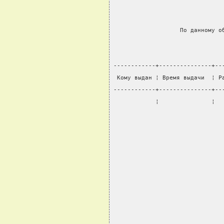
                   По данному о
------------+---------------+--
 Кому выдан ¦ Время выдачи  ¦ Р
------------+---------------+--
            ¦               ¦  