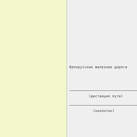
                               
Белорусская железная дорога
_______________________________
         (дистанция пути)
_______________________________
           (околоток)
                               