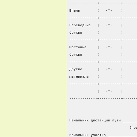
-------------+----------+------
Шпалы        ¦   -"-    ¦      
-------------+----------+------
Переводные   ¦   -"-    ¦      
брусья       ¦          ¦      
-------------+----------+------
Мостовые     ¦   -"-    ¦      
брусья       ¦          ¦      
-------------+----------+------
Другие       ¦   -"-    ¦      
материалы    ¦          ¦      
-------------+----------+------
             ¦   -"-    ¦      
-------------+----------+------
Начальник дистанции пути ______
                            (по
Начальник участка _____________