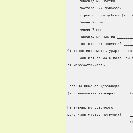
      пылевидных частиц _______
      посторонних примесей ____
      строительный щебень (7 - 
      более 25 мм _____________
      менее 7 мм ______________
      пылевидных частиц _______
      посторонних примесей ____
б) сопротивляемость удару по ко
      или истиранию в полочном 
в) морозостойкость ____________
Главный инженер щебзавода     _
(или начальник карьера)       (
                               
Начальник погрузочного
цеха (или мастер погрузки)    _
                              (
                               