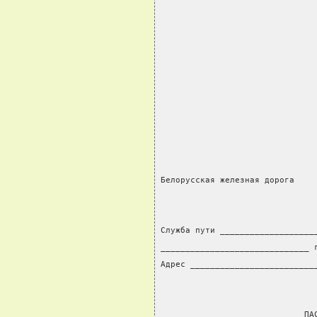
                               
Белорусская железная дорога
Служба пути ___________________
______________________________ 
Адрес _________________________
                             ПА