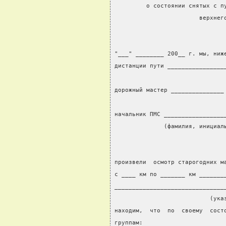
         о состоянии снятых с п
                        верхнег
"___" ________ 200__ г. мы, ниж
дистанции пути ________________
                               
дорожный мастер _______________
                               
начальник ПМС _________________
              (фамилия, инициал
произвели  осмотр старогодних м
с ____ км по _______ км _______
_______________________________
                           (ука
находим,  что  по  своему  сост
группам: