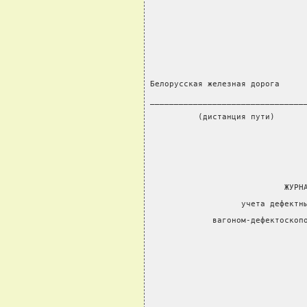
                                
Белорусская железная дорога
________________________________
          (дистанция пути)
                            ЖУРН
                   учета дефектн
             вагоном-дефектоскоп
                                