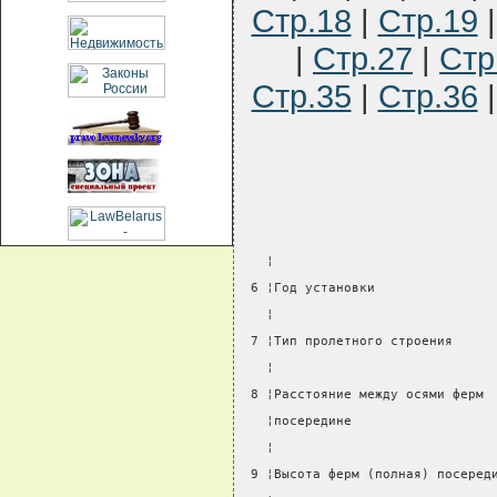
Стр.18
|
Стр.19
|
Стр.27
|
Стр
Стр.35
|
Стр.36
   ¦                            
 6 ¦Год установки               
   ¦                            
 7 ¦Тип пролетного строения     
   ¦                            
 8 ¦Расстояние между осями ферм 
   ¦посередине                  
   ¦                            
 9 ¦Высота ферм (полная) посеред