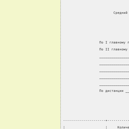
                         Средний
                  По I главному 
                  По II главному
                  ______________
                  ______________
                  ______________
                  ______________
                  ______________
                  По дистанции _
---------------------+----------
¦                    ¦     Колич