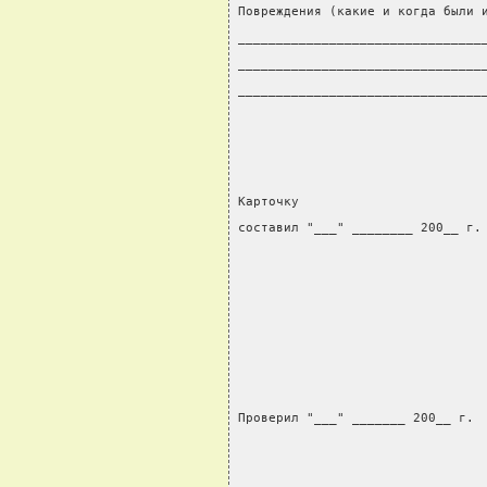
Повреждения (какие и когда были 
________________________________
________________________________
________________________________
Карточку
составил "___" ________ 200__ г.
                                
                                
                                
Проверил "___" _______ 200__ г. 
                                
                                