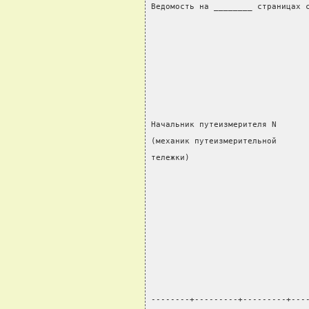
Ведомость на ________ страницах 
Начальник путеизмерителя N      
(механик путеизмерительной      
тележки)
                                
--------+---------+---------+---