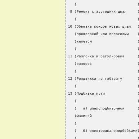
   ¦                            
 9 ¦Ремонт старогодних шпал     
   ¦                            
10 ¦Обвязка концов новых шпал   
   ¦проволокой или полосовым    
   ¦железом                     
   ¦                            
11 ¦Разгонка и регулировка      
   ¦зазоров                     
   ¦                            
12 ¦Раздвижка по габариту       
   ¦                            
13 ¦Подбивка пути               
   ¦                            
   ¦   а) шпалоподбивочной      
   ¦машиной                     
   ¦                            
   ¦   б) электрошпалоподбойками
   ¦                            