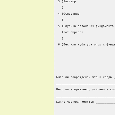
 3 ¦Раствор                     
   ¦                            
 4 ¦Основание                   
   ¦                            
 5 ¦Глубина заложения фундамента
   ¦(от обреза)                 
   ¦                            
 6 ¦Вес или кубатура опор с фунд
                                
Было ли повреждено, что и когда 
________________________________
Было ли исправлено, усилено и ко
________________________________
Какие чертежи имеются __________