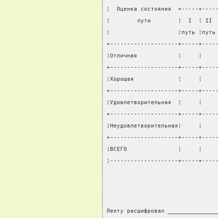
¦  Оценка состояния  +-----+----
¦        пути        ¦  I  ¦ II 
¦                    ¦путь ¦путь
+--------------------+-----+----
¦Отличная            ¦     ¦    
+--------------------+-----+----
¦Хорошая             ¦     ¦    
+--------------------+-----+----
¦Удовлетворительная  ¦     ¦    
+--------------------+-----+----
¦Неудовлетворительная¦     ¦    
+--------------------+-----+----
¦ВСЕГО               ¦     ¦    
¦--------------------+-----+----
Ленту расшифровал ______________