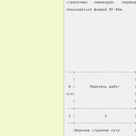
стрелочных   переводов,   перево
пользоваться формой ПУ-48а.
                                
---+----------------------------
   ¦                            
 N ¦       Перечень работ       
п/п¦                            
   ¦                            
---+----------------------------
 1 ¦              2             
---+----------------------------
   ¦Верхнее строение пути       