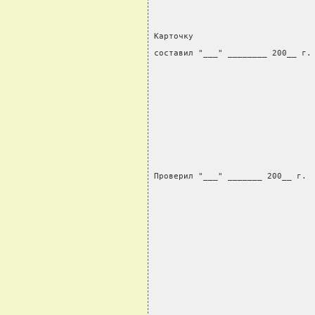
Карточку
составил "___" ________ 200__ г.
                                
                                
                                
Проверил "___" _______ 200__ г. 
                                
                                
                                