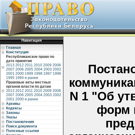
Навигация
Главная
Конституция
Республиканское право по
дате принятия
Постан
2013
2012
2011
2010
2009
2008
2007
2006
2005
2004
2003
2002
2001
2000
1999
1998
1997
1996
1995
1994 и ранее
коммуникац
Правовые акты местных
органов власти по датам
2013
2012
2011
2010
2009
2008
N 1 "Об у
2007
2006
2005
2004
2003
2002
2001
2000 и ранее
Архивы
форм 
Кодексы
Законы
Указы
пред
Постановления
Поиск документа
Полезные ссылки