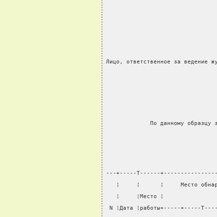
                                
                                
Лицо, ответственное за ведение ж
                                
             По данному образцу 
---+-----T------+---------------
   ¦     ¦      ¦     Место обна
   ¦     ¦Место ¦               
 N ¦Дата ¦работы+-----+-----T---