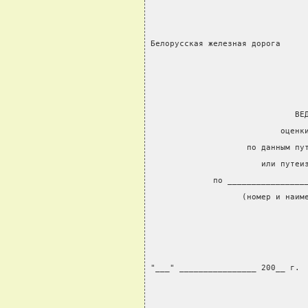
Белорусская железная дорога
                              ВЕ
                           оценк
                    по данным пу
                       или путеи
             по ________________
                   (номер и наим
"___" ________________ 200__ г.