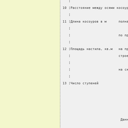
   ¦                            
10 ¦Расстояние между осями косоу
   ¦                            
11 ¦Длина косоуров в м      полн
   ¦                            
   ¦                        по п
   ¦                            
12 ¦Площадь настила, кв.м   на п
   ¦                        стро
   ¦                            
   ¦                        на с
   ¦                            
13 ¦Число ступеней              
                                
                             Дан