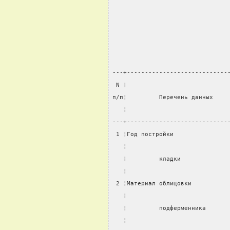
---+----------------------------
 N ¦                            
п/п¦         Перечень данных    
   ¦                            
---+----------------------------
 1 ¦Год постройки               
   ¦                            
   ¦         кладки             
   ¦                            
 2 ¦Материал облицовки          
   ¦                            
   ¦         подферменника      
   ¦                            