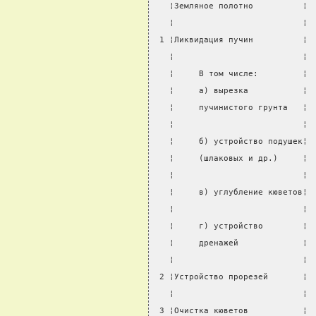
   ¦Земляное полотно          ¦ 
   ¦                          ¦ 
 1 ¦Ликвидация пучин          ¦ 
   ¦                          ¦ 
   ¦     В том числе:         ¦ 
   ¦     а) вырезка           ¦ 
   ¦     пучинистого грунта   ¦ 
   ¦                          ¦ 
   ¦     б) устройство подушек¦ 
   ¦     (шлаковых и др.)     ¦ 
   ¦                          ¦ 
   ¦     в) углубление кюветов¦ 
   ¦                          ¦ 
   ¦     г) устройство        ¦ 
   ¦     дренажей             ¦ 
   ¦                          ¦ 
 2 ¦Устройство прорезей       ¦ 
   ¦                          ¦ 
 3 ¦Очистка кюветов           ¦ 