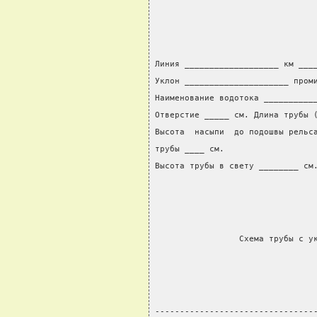
Линия ___________________ км ___
Уклон _____________________ пром
Наименование водотока __________
Отверстие _____ см. Длина трубы 
Высота  насыпи  до подошвы рельс
трубы ____ см.
Высота трубы в свету ________ см
                 Схема трубы с у
--------------------------------