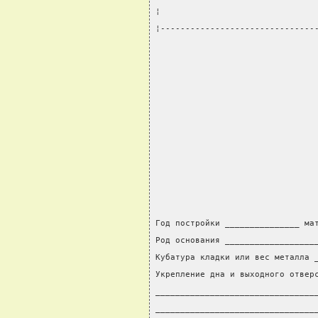
¦                               
¦-------------------------------
                                
Год постройки _______________ ма
Род основания __________________
Кубатура кладки или вес металла 
Укрепление дна и выходного отвер
________________________________
________________________________