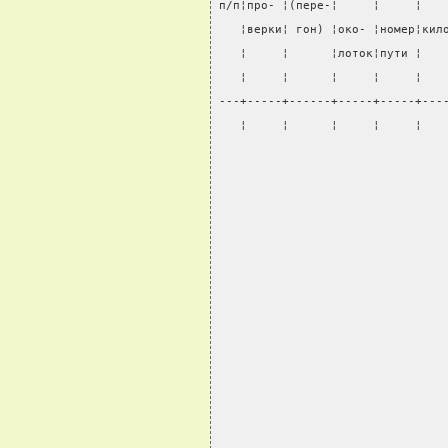
п/п¦про- ¦(пере-¦     ¦     ¦   
   ¦верки¦ гон) ¦око- ¦номер¦кил
   ¦     ¦      ¦лоток¦пути ¦   
   ¦     ¦      ¦     ¦     ¦   
---+-----+------+-----+-----+---
   ¦     ¦      ¦     ¦     ¦   