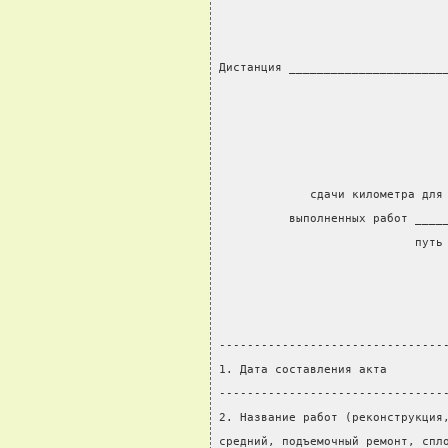
Дистанция ______________________
                                
             сдачи километра для
          выполненных работ ____
                            путь
--------------------------------
1. Дата составления акта        
--------------------------------
2. Название работ (реконструкция
средний, подъемочный ремонт, спл