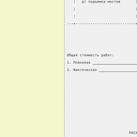
   ¦   д) подъемка мостов       
   ¦                            
   ¦                            
---+----------------------------
Общая стоимость работ:
1. Плановая ____________________
2. Фактическая _________________
                                
                             РАС