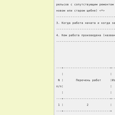
рельсов с сопутствующим ремонтом
новом или старом щебне) <*>     
--------------------------------
3. Когда работа начата и когда з
--------------------------------
4. Кем работа произведена (назва
--------------------------------
---+--------------------------+-
   ¦                          ¦ 
 N ¦       Перечень работ     ¦И
п/п¦                          ¦ 
   ¦                          ¦ 
---+--------------------------+-
 1 ¦             2            ¦ 
---+--------------------------+ 