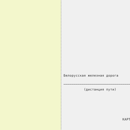
                                
Белорусская железная дорога
________________________________
          (дистанция пути)
                             КАР
                                