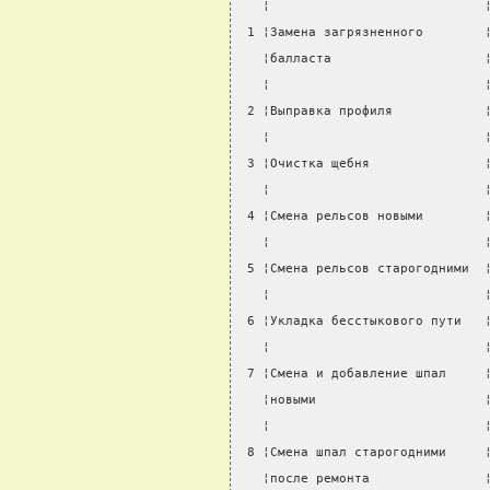
   ¦                            
 1 ¦Замена загрязненного        
   ¦балласта                    
   ¦                            
 2 ¦Выправка профиля            
   ¦                            
 3 ¦Очистка щебня               
   ¦                            
 4 ¦Смена рельсов новыми        
   ¦                            
 5 ¦Смена рельсов старогодними  
   ¦                            
 6 ¦Укладка бесстыкового пути   
   ¦                            
 7 ¦Смена и добавление шпал     
   ¦новыми                      
   ¦                            
 8 ¦Смена шпал старогодними     
   ¦после ремонта               