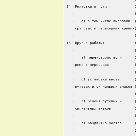
14 ¦Рихтовка в пути             
   ¦                            
   ¦   а) в том числе выправка  
   ¦круговых и переходных кривых
   ¦                            
15 ¦Другие работы:              
   ¦                            
   ¦   а) переустройство и      
   ¦ремонт переездов            
   ¦                            
   ¦   б) установка вновь       
   ¦путевых и сигнальных знаков 
   ¦                            
   ¦   в) ремонт путевых и      
   ¦сигнальных знаков           
   ¦                            
   ¦   г) раздвижка мостов      
   ¦                            