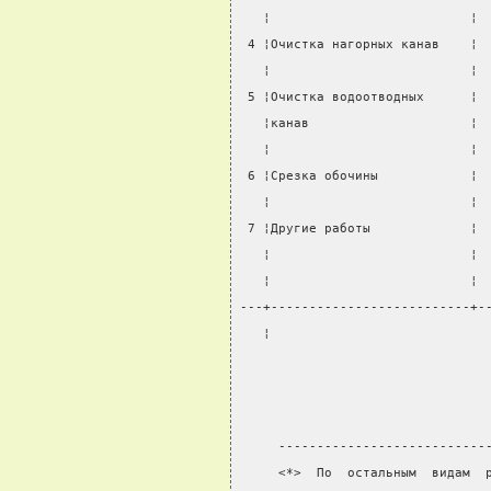
   ¦                          ¦ 
 4 ¦Очистка нагорных канав    ¦ 
   ¦                          ¦ 
 5 ¦Очистка водоотводных      ¦ 
   ¦канав                     ¦ 
   ¦                          ¦ 
 6 ¦Срезка обочины            ¦ 
   ¦                          ¦ 
 7 ¦Другие работы             ¦ 
   ¦                          ¦ 
   ¦                          ¦ 
---+--------------------------+-
   ¦
     ---------------------------
     <*>  По  остальным  видам  